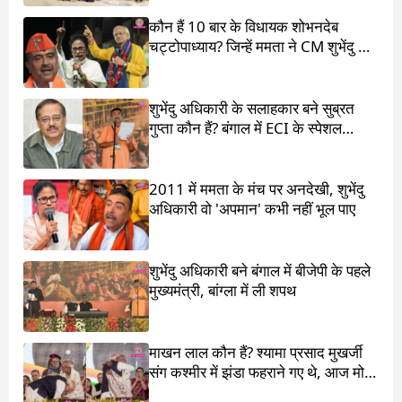
कौन हैं 10 बार के विधायक शोभनदेब
चट्टोपाध्याय? जिन्हें ममता ने CM शुभेंदु के
सामने खड़ा किया
शुभेंदु अधिकारी के सलाहकार बने सुब्रत
गुप्ता कौन हैं? बंगाल में ECI के स्पेशल
ऑब्जर्वर थे
2011 में ममता के मंच पर अनदेखी, शुभेंदु
अधिकारी वो 'अपमान' कभी नहीं भूल पाए
शुभेंदु अधिकारी बने बंगाल में बीजेपी के पहले
मुख्यमंत्री, बांग्ला में ली शपथ
माखन लाल कौन हैं? श्यामा प्रसाद मुखर्जी
संग कश्मीर में झंडा फहराने गए थे, आज मोदी
ने पांव छू लिए