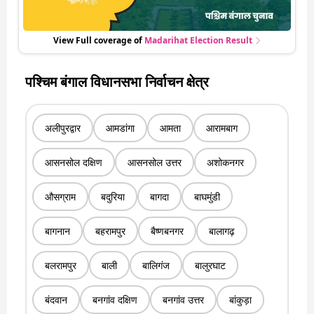
View Full coverage of
Madarihat
Election Result
पश्चिम बंगाल विधानसभा निर्वाचन क्षेत्र
अलीपुरद्वार
आमडांगा
आमता
आरामबाग
आसनसोल दक्षिण
आसनसोल उत्तर
अशोकनगर
औसग्राम
बदुरिया
बागदा
बाघमुंडी
बागनान
बहरामपुर
बैष्णबनगर
बालागढ़
बलरामपुर
बाली
बालिगंज
बालुरघाट
बंदवान
बनगांव दक्षिण
बनगांव उत्तर
बांकुड़ा