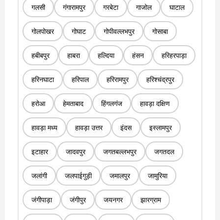
गलसी
गंगारामपुर
गरबेटा
गाजोल
घाटाल
गोलपोखर
गोघाट
गोपीवल्लभपुर
गोसाबा
हबीबपुर
हाबरा
हल्दिया
हंसन
हरिहरपाड़ा
हरिनघाटा
हरिपाल
हरिरामपुर
हरिश्चंद्रपुर
हरोआ
हेमताबाद
हिंगलगंज
हावड़ा दक्षिण
हावड़ा मध्य
हावड़ा उत्तर
इंदस
इस्लामपुर
इटाहार
जादवपुर
जगतबल्लभपुर
जगतदल
जलांगी
जलपाईगुड़ी
जमालपुर
जामुरिया
जंगीपाड़ा
जंगीपुर
जयनगर
झारग्राम