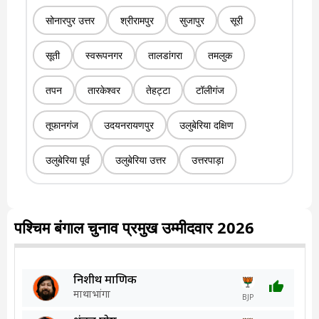
सोनारपुर उत्तर
श्रीरामपुर
सुजापुर
सूरी
सूती
स्वरूपनगर
तालडांगरा
तमलुक
तपन
तारकेश्वर
तेहट्टा
टॉलीगंज
तूफानगंज
उदयनरायणपुर
उलुबेरिया दक्षिण
उलुबेरिया पूर्व
उलुबेरिया उत्तर
उत्तरपाड़ा
पश्चिम बंगाल चुनाव प्रमुख उम्मीदवार 2026