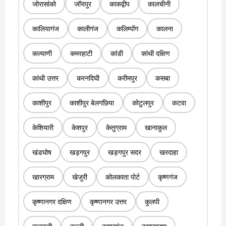
जोरासांको
जॉयपुर
काकद्वीप
कालचीनी
कालियागंज
कालीगंज
कलिम्पोंग
कालना
कल्याणी
कमरहाटी
कांडी
कांथी दक्षिण
कांथी उत्तर
करनदिघी
करीमपुर
कसबा
काशीपुर
काशीपुर बेलगछिया
कोटुलपुर
कटवा
केशियारी
केशपुर
केतुग्राम
खानाकुल
खंडघोष
खड़गपुर
खड़गपुर सदर
खरदाहा
खारग्राम
खेजुरी
कोलकाता पोर्ट
कृष्णगंज
कृष्णानगर दक्षिण
कृष्णानगर उत्तर
कुलपी