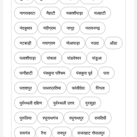
नागराकाटा
नैहाटी
नकाशीपाड़ा
नलहाटी
नंदकुमार
नंदीग्राम
नानूर
नरायनगढ़
नटबाड़ी
नयाग्राम
नोआपाड़ा
नउदा
ओंडा
पलाशीपाड़ा
पांचला
पांडवेश्वर
पांडुआ
पानीहाटी
पंसकुरा पश्चिम
पंसकुरा पूर्व
पारा
पताशपुर
पाथरप्रतिमा
फांसीदेवा
पिंगला
पुर्वस्थली दक्षिण
पुर्वस्थली उत्तर
पुरसुड़ा
पुरुलिया
रघुनाथगंज
रघुनाथपुर
रायदिघी
रायगंज
रैना
रायपुर
राजरहाट गोपालपुर