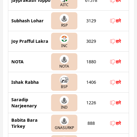
Jayprakash Toppo
61578
हारे
AITC
Subhash Lohar
3129
हारे
RSP
Joy Prafful Lakra
3029
हारे
INC
NOTA
1880
हारे
NOTA
Ishak Rabha
1406
हारे
BSP
Saradip
1226
हारे
Narjeenary
IND
Babita Bara
888
हारे
Tirkey
GNASURKP