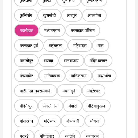
कुलतली
कुल्टी
कुमारगंज
कुमारग्राम
कुर्सियांग
कुशमांडी
लाबपुर
लालगोला
मदारीहाट
मध्यमग्राम
मगराहाट पश्चिम
मगराहाट पूर्व
महेशतला
महिषादल
माल
मालतीपुर
मालदा
मानबाजार
मंदिर बाजार
मंगलकोट
मानिकचक
मानिकतला
माथाभांगा
माटीगाड़ा-नक्सलबाड़ी
मयनागुड़ी
मयूरेश्वर
मेदिनीपुर
मेकलीगंज
मेमारी
मेटियाबुरूज
मीनाखान
मोंटेश्वर
मोथाबारी
मोयना
मुरारई
मुर्शिदाबाद
नवद्वीप
नबाग्राम