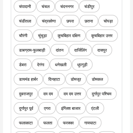
चंपादानी
चंचल
चंदननगर
चंडीपुर
चंडीतला
चंद्रकोणा
छपरा
छतना
चोपड़ा
चौरंगी
चुंचुड़ा
कूचबिहार दक्षिण
कूचबिहार उत्तर
डाबग्राम-फुलबाड़ी
दांतन
दार्जिलिंग
दासपुर
डेबरा
देगंगा
धनेखली
धुपगुड़ी
डायमंड हार्बर
दिनहाटा
डोमजूर
डोमकल
दुबराजपुर
दम दम
दम दम उत्तर
दुर्गापुर पश्चिम
दुर्गापुर पूर्व
एगरा
इंग्लिश बाजार
एंटली
फलाकाटा
फलता
फरक्का
गायघाटा