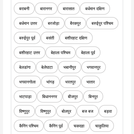
बराबनी
बारानगर
बारासात
बर्धमान दक्षिण
बर्धमान उत्तर
बरजोड़ा
बैरकपुर
बरुईपुर पश्चिम
बरुईपुर पूर्व
बसंती
बशीरहाट दक्षिण
बशीरहाट उत्तर
बेहाला पश्चिम
बेहाला पूर्व
बेलडांगा
बेलेघाटा
भबानीपुर
भगवानपुर
भगवानगोला
भांगड़
भरतपुर
भातार
भाटपाड़ा
बिधाननगर
बीजपुर
बिनपुर
विष्णुपुर
विष्णुपुर
बोलपुर
बज बज
बड़वा
कैनिंग पश्चिम
कैनिंग पूर्व
चकदहा
चाकुलिया