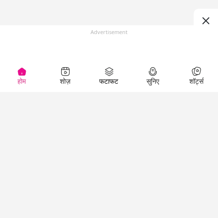
Advertisement
होम
शोज़
फटाफट
सुनिए
शॉर्ट्स
Top Shows
LallanKhas News
Entertainment
News
The Lallantop Show
Hindi Satire & Humor
Duniyadaari
Lallankhas Specials
Guest in the
Breaking News
Entertainment News
Newsroom
Top Political News
Hindi
Netanagri
Hindi
Top stories Cinema
Lallantop Baithki
Top History News
Entertainment Special
Kharcha Paani
Real Stories News
News
Aasan Bhasha Mein
Latest Political News
Top movies series
Social List
Top Literature News
review
Tarikh
Top Persons News
Latest Entertainment
Sehat
Top Profiles
News
The Cinema Show
Viral News
Business News
Technology
Top News