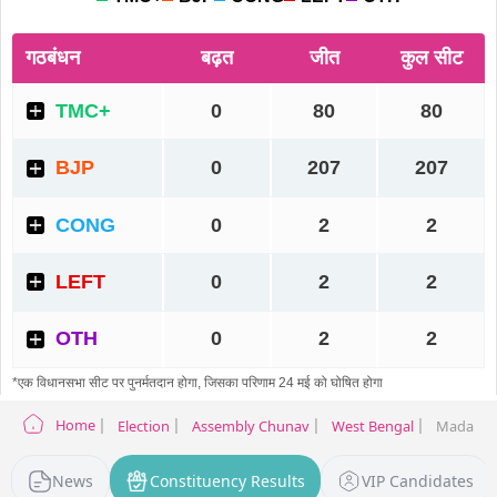
Home
Election
Assembly Chunav
West Bengal
Madarihat
News
Constituency Results
VIP Candidates