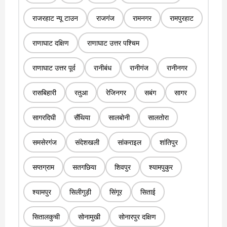
राजरहाट न्यू टाउन
राजगंज
रामनगर
रामपुरहाट
राणाघाट दक्षिण
राणाघाट उत्तर पश्चिम
राणाघाट उत्तर पूर्व
रानीबंध
रानीगंज
रानीनगर
रासबिहारी
रतुआ
रेजिनगर
सबंग
सागर
सागरदिघी
सैंथिया
सालबोनी
सालतोरा
समसेरगंज
संदेशखली
सांकराइल
शांतिपुर
सप्तग्राम
सतगछिया
शिवपुर
श्यामपुकुर
श्यामपुर
सिलीगुड़ी
सिंगूर
सिताई
सितालकुची
सोनामुखी
सोनारपुर दक्षिण