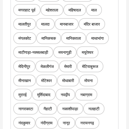
मगराहाट पूर्व
महेशतला
महिषादल
माल
मालतीपुर
मालदा
मानबाजार
मंदिर बाजार
मंगलकोट
मानिकचक
मानिकतला
माथाभांगा
माटीगाड़ा-नक्सलबाड़ी
मयनागुड़ी
मयूरेश्वर
मेदिनीपुर
मेकलीगंज
मेमारी
मेटियाबुरूज
मीनाखान
मोंटेश्वर
मोथाबारी
मोयना
मुरारई
मुर्शिदाबाद
नवद्वीप
नबाग्राम
नागराकाटा
नैहाटी
नकाशीपाड़ा
नलहाटी
नंदकुमार
नंदीग्राम
नानूर
नरायनगढ़