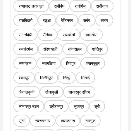
राणाघाट उत्तर पूर्व
रानीबंध
रानीगंज
रानीनगर
रासबिहारी
रतुआ
रेजिनगर
सबंग
सागर
सागरदिघी
सैंथिया
सालबोनी
सालतोरा
समसेरगंज
संदेशखली
सांकराइल
शांतिपुर
सप्तग्राम
सतगछिया
शिवपुर
श्यामपुकुर
श्यामपुर
सिलीगुड़ी
सिंगूर
सिताई
सितालकुची
सोनामुखी
सोनारपुर दक्षिण
सोनारपुर उत्तर
श्रीरामपुर
सुजापुर
सूरी
सूती
स्वरूपनगर
तालडांगरा
तमलुक