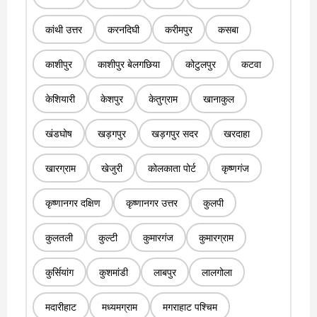
कांथी उत्तर
करनदिघी
करीमपुर
कसबा
काशीपुर
काशीपुर बेलगछिया
कोटुलपुर
कटवा
केशियारी
केशपुर
केतुग्राम
खानाकुल
खंडघोष
खड़गपुर
खड़गपुर सदर
खरदाहा
खारग्राम
खेजुरी
कोलकाता पोर्ट
कृष्णगंज
कृष्णानगर दक्षिण
कृष्णानगर उत्तर
कुलपी
कुलतली
कुल्टी
कुमारगंज
कुमारग्राम
कुर्सियांग
कुशमांडी
लाबपुर
लालगोला
मदारीहाट
मध्यमग्राम
मगराहाट पश्चिम