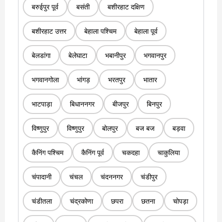
बरुईपुर पूर्व
बसंती
बशीरहाट दक्षिण
बशीरहाट उत्तर
बेहाला पश्चिम
बेहाला पूर्व
बेलडांगा
बेलेघाटा
भबानीपुर
भगवानपुर
भगवानगोला
भांगड़
भरतपुर
भातार
भाटपाड़ा
बिधाननगर
बीजपुर
बिनपुर
विष्णुपुर
विष्णुपुर
बोलपुर
बज बज
बड़वा
कैनिंग पश्चिम
कैनिंग पूर्व
चकदहा
चाकुलिया
चंपादानी
चंचल
चंदननगर
चंडीपुर
चंडीतला
चंद्रकोणा
छपरा
छतना
चोपड़ा