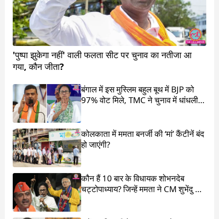
'पुष्पा झुकेगा नहीं' वाली फलता सीट पर चुनाव का नतीजा आ
गया, कौन जीता?
बंगाल में इस मुस्लिम बहुल बूथ में BJP को
97% वोट मिले, TMC ने चुनाव में धांधली
का आरोप लगाया
कोलकाता में ममता बनर्जी की ‘मां’ कैंटीनें बंद
हो जाएंगी?
कौन हैं 10 बार के विधायक शोभनदेब
चट्टोपाध्याय? जिन्हें ममता ने CM शुभेंदु के
सामने खड़ा किया