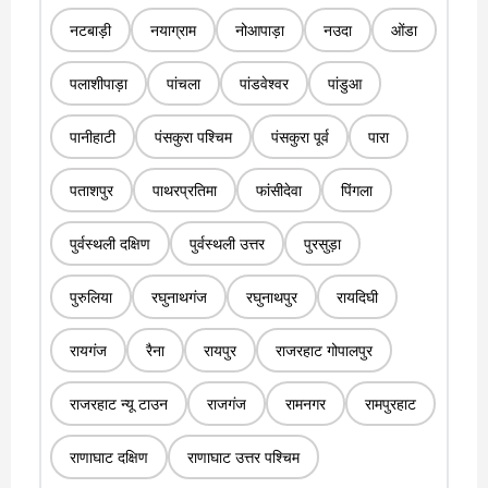
नटबाड़ी
नयाग्राम
नोआपाड़ा
नउदा
ओंडा
पलाशीपाड़ा
पांचला
पांडवेश्वर
पांडुआ
पानीहाटी
पंसकुरा पश्चिम
पंसकुरा पूर्व
पारा
पताशपुर
पाथरप्रतिमा
फांसीदेवा
पिंगला
पुर्वस्थली दक्षिण
पुर्वस्थली उत्तर
पुरसुड़ा
पुरुलिया
रघुनाथगंज
रघुनाथपुर
रायदिघी
रायगंज
रैना
रायपुर
राजरहाट गोपालपुर
राजरहाट न्यू टाउन
राजगंज
रामनगर
रामपुरहाट
राणाघाट दक्षिण
राणाघाट उत्तर पश्चिम