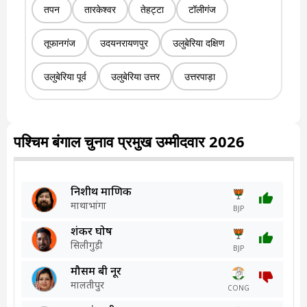
तपन
तारकेश्वर
तेहट्टा
टॉलीगंज
तूफानगंज
उदयनरायणपुर
उलुबेरिया दक्षिण
उलुबेरिया पूर्व
उलुबेरिया उत्तर
उत्तरपाड़ा
पश्चिम बंगाल चुनाव प्रमुख उम्मीदवार 2026