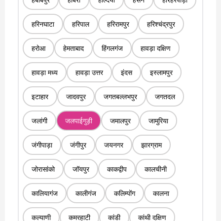
हरिनघाटा
हरिपाल
हरिरामपुर
हरिश्चंद्रपुर
हरोआ
हेमताबाद
हिंगलगंज
हावड़ा दक्षिण
हावड़ा मध्य
हावड़ा उत्तर
इंदस
इस्लामपुर
इटाहार
जादवपुर
जगतबल्लभपुर
जगतदल
जलांगी
जलपाईगुड़ी
जमालपुर
जामुरिया
जंगीपाड़ा
जंगीपुर
जयनगर
झारग्राम
जोरासांको
जॉयपुर
काकद्वीप
कालचीनी
कालियागंज
कालीगंज
कलिम्पोंग
कालना
कल्याणी
कमरहाटी
कांडी
कांथी दक्षिण