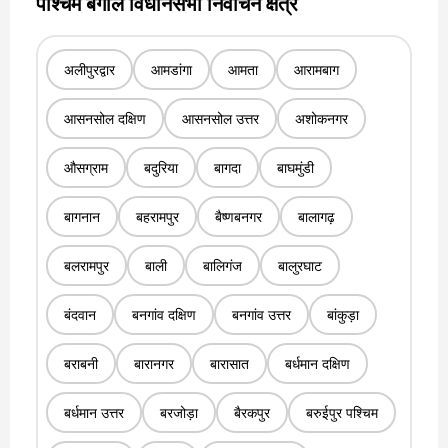
पश्चिम बंगाल विधानसभा निर्वाचन क्षेत्र
अलीपुरद्वार
आमडांगा
आमता
आरामबाग
आसनसोल दक्षिण
आसनसोल उत्तर
अशोकनगर
औसग्राम
बदुरिया
बागदा
बाघमुंडी
बागनान
बहरामपुर
बैष्णबनगर
बालागढ़
बलरामपुर
बाली
बालिगंज
बालुरघाट
बंदवान
बनगांव दक्षिण
बनगांव उत्तर
बांकुड़ा
बराबनी
बारानगर
बारासात
बर्धमान दक्षिण
बर्धमान उत्तर
बरजोड़ा
बैरकपुर
बरुईपुर पश्चिम