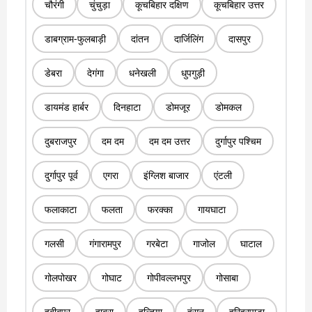
चौरंगी
चुंचुड़ा
कूचबिहार दक्षिण
कूचबिहार उत्तर
डाबग्राम-फुलबाड़ी
दांतन
दार्जिलिंग
दासपुर
डेबरा
देगंगा
धनेखली
धुपगुड़ी
डायमंड हार्बर
दिनहाटा
डोमजूर
डोमकल
दुबराजपुर
दम दम
दम दम उत्तर
दुर्गापुर पश्चिम
दुर्गापुर पूर्व
एगरा
इंग्लिश बाजार
एंटली
फलाकाटा
फलता
फरक्का
गायघाटा
गलसी
गंगारामपुर
गरबेटा
गाजोल
घाटाल
गोलपोखर
गोघाट
गोपीवल्लभपुर
गोसाबा
हबीबपुर
हाबरा
हल्दिया
हंसन
हरिहरपाड़ा