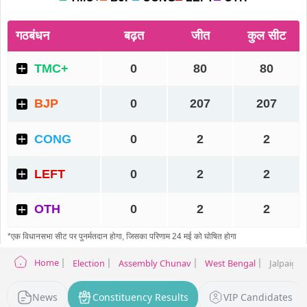
Home
Election
Assembly Chunav
West Bengal
Jalpaigur
News
Constituency Results
VIP Candidates