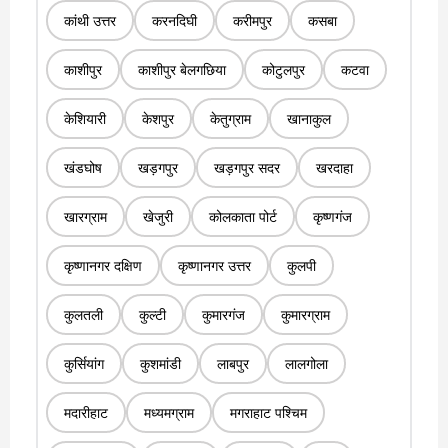
कांथी उत्तर
करनदिघी
करीमपुर
कसबा
काशीपुर
काशीपुर बेलगछिया
कोटुलपुर
कटवा
केशियारी
केशपुर
केतुग्राम
खानाकुल
खंडघोष
खड़गपुर
खड़गपुर सदर
खरदाहा
खारग्राम
खेजुरी
कोलकाता पोर्ट
कृष्णगंज
कृष्णानगर दक्षिण
कृष्णानगर उत्तर
कुलपी
कुलतली
कुल्टी
कुमारगंज
कुमारग्राम
कुर्सियांग
कुशमांडी
लाबपुर
लालगोला
मदारीहाट
मध्यमग्राम
मगराहाट पश्चिम