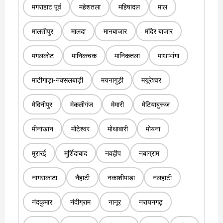
मगराहाट पूर्व
महेशतला
महिषादल
माल
मालतीपुर
मालदा
मानबाजार
मंदिर बाजार
मंगलकोट
मानिकचक
मानिकतला
माथाभांगा
माटीगाड़ा-नक्सलबाड़ी
मयनागुड़ी
मयूरेश्वर
मेदिनीपुर
मेकलीगंज
मेमारी
मेटियाबुरूज
मीनाखान
मोंटेश्वर
मोथाबारी
मोयना
मुरारई
मुर्शिदाबाद
नवद्वीप
नबाग्राम
नागराकाटा
नैहाटी
नकाशीपाड़ा
नलहाटी
नंदकुमार
नंदीग्राम
नानूर
नरायनगढ़