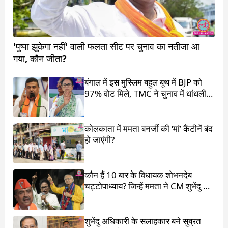
'पुष्पा झुकेगा नहीं' वाली फलता सीट पर चुनाव का नतीजा आ
गया, कौन जीता?
बंगाल में इस मुस्लिम बहुल बूथ में BJP को
97% वोट मिले, TMC ने चुनाव में धांधली
का आरोप लगाया
कोलकाता में ममता बनर्जी की ‘मां’ कैंटीनें बंद
हो जाएंगी?
कौन हैं 10 बार के विधायक शोभनदेब
चट्टोपाध्याय? जिन्हें ममता ने CM शुभेंदु के
सामने खड़ा किया
शुभेंदु अधिकारी के सलाहकार बने सुब्रत