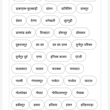
डाबग्राम-फुलबाड़ी
दांतन
दार्जिलिंग
दासपुर
डेबरा
देगंगा
धनेखली
धुपगुड़ी
डायमंड हार्बर
दिनहाटा
डोमजूर
डोमकल
दुबराजपुर
दम दम
दम दम उत्तर
दुर्गापुर पश्चिम
दुर्गापुर पूर्व
एगरा
इंग्लिश बाजार
एंटली
फलाकाटा
फलता
फरक्का
गायघाटा
गलसी
गंगारामपुर
गरबेटा
गाजोल
घाटाल
गोलपोखर
गोघाट
गोपीवल्लभपुर
गोसाबा
हबीबपुर
हाबरा
हल्दिया
हंसन
हरिहरपाड़ा