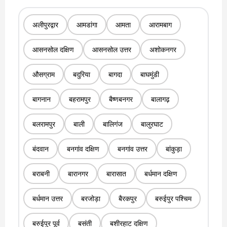
अलीपुरद्वार
आमडांगा
आमता
आरामबाग
आसनसोल दक्षिण
आसनसोल उत्तर
अशोकनगर
औसग्राम
बदुरिया
बागदा
बाघमुंडी
बागनान
बहरामपुर
बैष्णबनगर
बालागढ़
बलरामपुर
बाली
बालिगंज
बालुरघाट
बंदवान
बनगांव दक्षिण
बनगांव उत्तर
बांकुड़ा
बराबनी
बारानगर
बारासात
बर्धमान दक्षिण
बर्धमान उत्तर
बरजोड़ा
बैरकपुर
बरुईपुर पश्चिम
बरुईपुर पूर्व
बसंती
बशीरहाट दक्षिण