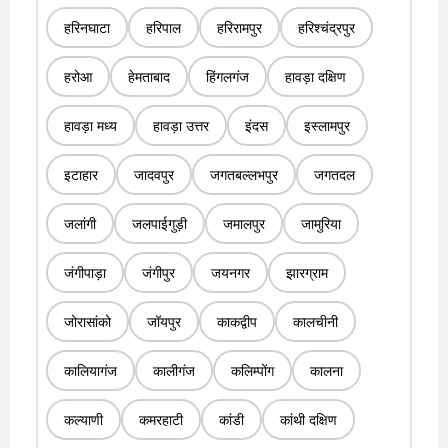
हरिनघाटा
हरिपाल
हरिरामपुर
हरिश्चंद्रपुर
हरोआ
हेमताबाद
हिंगलगंज
हावड़ा दक्षिण
हावड़ा मध्य
हावड़ा उत्तर
इंदस
इस्लामपुर
इटाहार
जादवपुर
जगतबल्लभपुर
जगतदल
जलांगी
जलपाईगुड़ी
जमालपुर
जामुरिया
जंगीपाड़ा
जंगीपुर
जयनगर
झारग्राम
जोरासांको
जॉयपुर
काकद्वीप
कालचीनी
कालियागंज
कालीगंज
कलिम्पोंग
कालना
कल्याणी
कमरहाटी
कांडी
कांथी दक्षिण