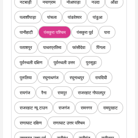
नटबाड़ी
नयाग्राम
नोआपाड़ा
नउदा
ओंडा
पलाशीपाड़ा
पांचला
पांडवेश्वर
पांडुआ
पानीहाटी
पंसकुरा पश्चिम
पंसकुरा पूर्व
पारा
पताशपुर
पाथरप्रतिमा
फांसीदेवा
पिंगला
पुर्वस्थली दक्षिण
पुर्वस्थली उत्तर
पुरसुड़ा
पुरुलिया
रघुनाथगंज
रघुनाथपुर
रायदिघी
रायगंज
रैना
रायपुर
राजरहाट गोपालपुर
राजरहाट न्यू टाउन
राजगंज
रामनगर
रामपुरहाट
राणाघाट दक्षिण
राणाघाट उत्तर पश्चिम
राणाघाट उत्तर पूर्व
रानीबंध
रानीगंज
रानीनगर