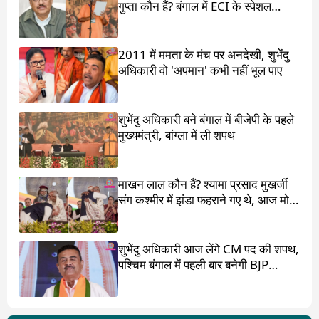
गुप्ता कौन हैं? बंगाल में ECI के स्पेशल
ऑब्जर्वर थे
2011 में ममता के मंच पर अनदेखी, शुभेंदु
अधिकारी वो 'अपमान' कभी नहीं भूल पाए
शुभेंदु अधिकारी बने बंगाल में बीजेपी के पहले
मुख्यमंत्री, बांग्ला में ली शपथ
माखन लाल कौन हैं? श्यामा प्रसाद मुखर्जी
संग कश्मीर में झंडा फहराने गए थे, आज मोदी
ने पांव छू लिए
शुभेंदु अधिकारी आज लेंगे CM पद की शपथ,
पश्चिम बंगाल में पहली बार बनेगी BJP
सरकार