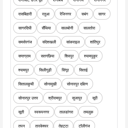
रासबिहारी
रतुआ
रेजिनगर
सबंग
सागर
सागरदिघी
सैंथिया
सालबोनी
सालतोरा
समसेरगंज
संदेशखली
सांकराइल
शांतिपुर
सप्तग्राम
सतगछिया
शिवपुर
श्यामपुकुर
श्यामपुर
सिलीगुड़ी
सिंगूर
सिताई
सितालकुची
सोनामुखी
सोनारपुर दक्षिण
सोनारपुर उत्तर
श्रीरामपुर
सुजापुर
सूरी
सूती
स्वरूपनगर
तालडांगरा
तमलुक
तपन
तारकेश्वर
तेहट्टा
टॉलीगंज