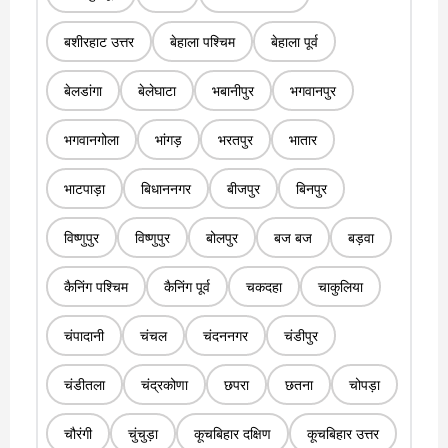
बशीरहाट उत्तर
बेहाला पश्चिम
बेहाला पूर्व
बेलडांगा
बेलेघाटा
भबानीपुर
भगवानपुर
भगवानगोला
भांगड़
भरतपुर
भातार
भाटपाड़ा
बिधाननगर
बीजपुर
बिनपुर
विष्णुपुर
विष्णुपुर
बोलपुर
बज बज
बड़वा
कैनिंग पश्चिम
कैनिंग पूर्व
चकदहा
चाकुलिया
चंपादानी
चंचल
चंदननगर
चंडीपुर
चंडीतला
चंद्रकोणा
छपरा
छतना
चोपड़ा
चौरंगी
चुंचुड़ा
कूचबिहार दक्षिण
कूचबिहार उत्तर