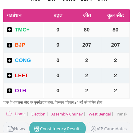
Home
Election
Assembly Chunav
West Bengal
Panskura
News
Constituency Results
VIP Candidates