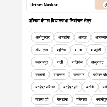
Uttam Naskar
पश्चिम बंगाल विधानसभा निर्वाचन क्षेत्र
अलीपुरद्वार
आमडांगा
आमता
आरामबा
औसग्राम
बदुरिया
बागदा
बाघमुंडी
बलरामपुर
बाली
बालिगंज
बालुरघाट
बराबनी
बारानगर
बारासात
बर्धमान दक
बरुईपुर पश्चिम
बरुईपुर पूर्व
बसंती
बशी
बेहाला पूर्व
बेलडांगा
बेलेघाटा
भबानीपु