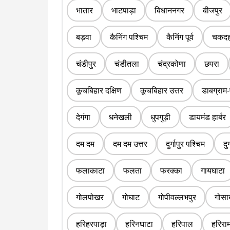
भातार
भाटपाड़ा
बिधाननगर
बीजपुर
बड़वा
कैनिंग पश्चिम
कैनिंग पूर्व
चकदह
चंडीपुर
चंडीतला
चंद्रकोणा
छपरा
कूचबिहार दक्षिण
कूचबिहार उत्तर
डाबग्राम-
देगंगा
धनेखली
धुपगुड़ी
डायमंड हार्बर
दम दम
दम दम उत्तर
दुर्गापुर पश्चिम
दुर
फलाकाटा
फलता
फरक्का
गायघाटा
गोलपोखर
गोघाट
गोपीवल्लभपुर
गोसा
हरिहरपाड़ा
हरिनघाटा
हरिपाल
हरिराम