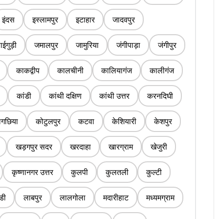
इंदस
इस्लामपुर
इटाहार
जादवपुर
ईगुड़ी
जमालपुर
जामुरिया
जंगीपाड़ा
जंगीपुर
काकद्वीप
कालचीनी
कालियागंज
कालीगंज
कांडी
कांथी दक्षिण
कांथी उत्तर
करनदिघी
लगछिया
कोटुलपुर
कटवा
केशियारी
केशपुर
खड़गपुर सदर
खरदाहा
खारग्राम
खेजुरी
कृष्णानगर उत्तर
कुलपी
कुलतली
कुल्टी
डी
लाबपुर
लालगोला
मदारीहाट
मध्यमग्राम