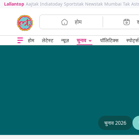
Lallantop
Aajtak
Indiatoday
Sportstak
Newstak
Mumbai Tak
Ast
होम
⌄
चुनाव
होम
लेटेस्ट
न्यूज़
पॉलिटिक्स
स्पोर्ट्स
चुनाव 2026