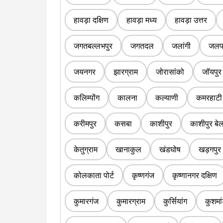
हावड़ा दक्षिण
हावड़ा मध्य
हावड़ा उत्तर
जगतबल्लभपुर
जगतदल
जलांगी
जलपा
जयनगर
झारग्राम
जोरासांको
जॉयपुर
कलिम्पोंग
कालना
कल्याणी
कमरहाटी
करीमपुर
कसबा
काशीपुर
काशीपुर बे
केतुग्राम
खानाकुल
खंडघोष
खड़गपुर
कोलकाता पोर्ट
कृष्णगंज
कृष्णानगर दक्षिण
कुमारगंज
कुमारग्राम
कुर्सियांग
कुशमां