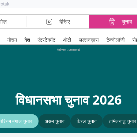
rotak
शोज़
देखिए
चुनाव
मौसम
देश
एंटरटेनमेंट
ऑटो
लल्लनख़ास
टेक्नोलॉजी
से
Advertisement
विधानसभा चुनाव 2026
पश्चिम बंगाल चुनाव
असम चुनाव
केरल चुनाव
तमिलनाडु चुनाव