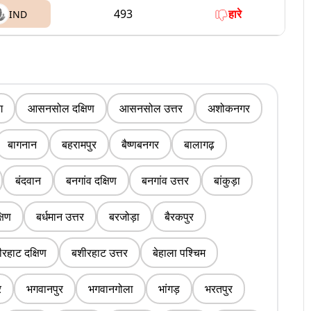
493
हारे
IND
ग
आसनसोल दक्षिण
आसनसोल उत्तर
अशोकनगर
बागनान
बहरामपुर
बैष्णबनगर
बालागढ़
बंदवान
बनगांव दक्षिण
बनगांव उत्तर
बांकुड़ा
्षिण
बर्धमान उत्तर
बरजोड़ा
बैरकपुर
रहाट दक्षिण
बशीरहाट उत्तर
बेहाला पश्चिम
र
भगवानपुर
भगवानगोला
भांगड़
भरतपुर