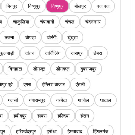
बिनपुर
विष्णुपुर
विष्णुपुर
बोलपुर
बज बज
ा
चाकुलिया
चंपादानी
चंचल
चंदननगर
छतना
चोपड़ा
चौरंगी
चुंचुड़ा
फुलबाड़ी
दांतन
दार्जिलिंग
दासपुर
डेबरा
दिनहाटा
डोमजूर
डोमकल
दुबराजपुर
्गापुर पूर्व
एगरा
इंग्लिश बाजार
एंटली
गलसी
गंगारामपुर
गरबेटा
गाजोल
घाटाल
बा
हबीबपुर
हाबरा
हल्दिया
हंसन
पुर
हरिश्चंद्रपुर
हरोआ
हेमताबाद
हिंगलगंज