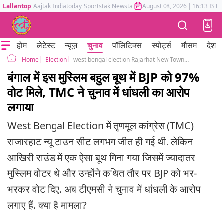
Lallantop
Aajtak
Indiatoday
Sportstak
Newstak
Mumbai Tak
August 08, 2026
Astrotak
|
16:13 IST
होम
लेटेस्ट
न्यूज़
चुनाव
पॉलिटिक्स
स्पोर्ट्स
मौसम
देश
Election
west bengal election Rajarhat New Town seat won bjp Muslim-majority booth 164 tmc
Home
बंगाल में इस मुस्लिम बहुल बूथ में BJP को 97%
वोट मिले, TMC ने चुनाव में धांधली का आरोप
लगाया
West Bengal Election में तृणमूल कांग्रेस (TMC)
राजारहाट न्यू टाउन सीट लगभग जीत ही गई थी. लेकिन
आखिरी राउंड में एक ऐसा बूथ गिना गया जिसमें ज्यादातर
मुस्लिम वोटर थे और उन्होंने कथित तौर पर BJP को भर-
भरकर वोट दिए. अब टीएमसी ने चुनाव में धांधली के आरोप
लगाए हैं. क्या है मामला?