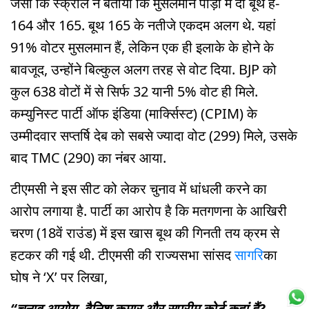
जैसा कि स्क्रॉल ने बताया कि मुसलमान पाड़ा में दो बूथ हैं-
164 और 165. बूथ 165 के नतीजे एकदम अलग थे. यहां
91% वोटर मुसलमान हैं, लेकिन एक ही इलाके के होने के
बावजूद, उन्होंने बिल्कुल अलग तरह से वोट दिया. BJP को
कुल 638 वोटों में से सिर्फ 32 यानी 5% वोट ही मिले.
कम्युनिस्ट पार्टी ऑफ इंडिया (मार्क्सिस्ट) (CPIM) के
उम्मीदवार सप्तर्षि देब को सबसे ज्यादा वोट (299) मिले, उसके
बाद TMC (290) का नंबर आया.
टीएमसी ने इस सीट को लेकर चुनाव में धांधली करने का
आरोप लगाया है. पार्टी का आरोप है कि मतगणना के आखिरी
चरण (18वें राउंड) में इस खास बूथ की गिनती तय क्रम से
हटकर की गई थी. टीएमसी की राज्यसभा सांसद
सागर
िका
घोष ने ‘X’ पर लिखा,
“चुनाव आयोग, वैनिश कुमार और सुप्रीम कोर्ट कहां हैं?