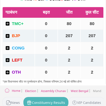
Home
Election
Assembly Chunav
West Bengal
Mandirbaz
News
Constituency Results
VIP Candidates