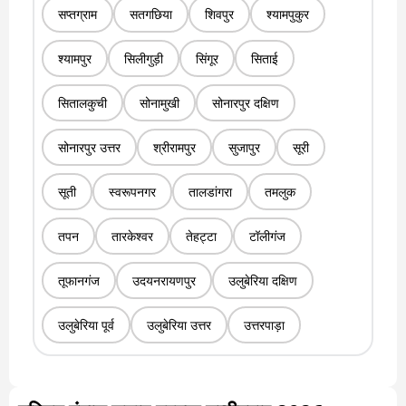
सप्तग्राम
सतगछिया
शिवपुर
श्यामपुकुर
श्यामपुर
सिलीगुड़ी
सिंगूर
सिताई
सितालकुची
सोनामुखी
सोनारपुर दक्षिण
सोनारपुर उत्तर
श्रीरामपुर
सुजापुर
सूरी
सूती
स्वरूपनगर
तालडांगरा
तमलुक
तपन
तारकेश्वर
तेहट्टा
टॉलीगंज
तूफानगंज
उदयनरायणपुर
उलुबेरिया दक्षिण
उलुबेरिया पूर्व
उलुबेरिया उत्तर
उत्तरपाड़ा