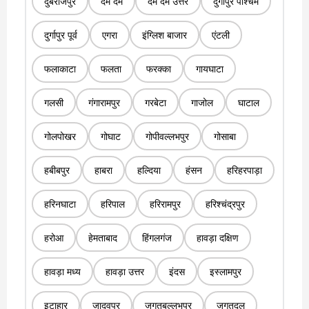
दुबराजपुर
दम दम
दम दम उत्तर
दुर्गापुर पश्चिम
दुर्गापुर पूर्व
एगरा
इंग्लिश बाजार
एंटली
फलाकाटा
फलता
फरक्का
गायघाटा
गलसी
गंगारामपुर
गरबेटा
गाजोल
घाटाल
गोलपोखर
गोघाट
गोपीवल्लभपुर
गोसाबा
हबीबपुर
हाबरा
हल्दिया
हंसन
हरिहरपाड़ा
हरिनघाटा
हरिपाल
हरिरामपुर
हरिश्चंद्रपुर
हरोआ
हेमताबाद
हिंगलगंज
हावड़ा दक्षिण
हावड़ा मध्य
हावड़ा उत्तर
इंदस
इस्लामपुर
इटाहार
जादवपुर
जगतबल्लभपुर
जगतदल