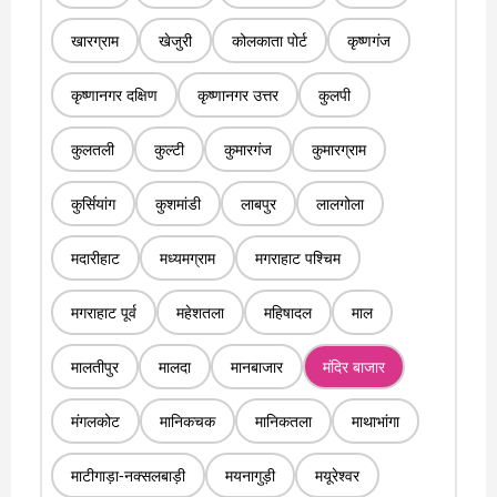
खारग्राम
खेजुरी
कोलकाता पोर्ट
कृष्णगंज
कृष्णानगर दक्षिण
कृष्णानगर उत्तर
कुलपी
कुलतली
कुल्टी
कुमारगंज
कुमारग्राम
कुर्सियांग
कुशमांडी
लाबपुर
लालगोला
मदारीहाट
मध्यमग्राम
मगराहाट पश्चिम
मगराहाट पूर्व
महेशतला
महिषादल
माल
मालतीपुर
मालदा
मानबाजार
मंदिर बाजार
मंगलकोट
मानिकचक
मानिकतला
माथाभांगा
माटीगाड़ा-नक्सलबाड़ी
मयनागुड़ी
मयूरेश्वर