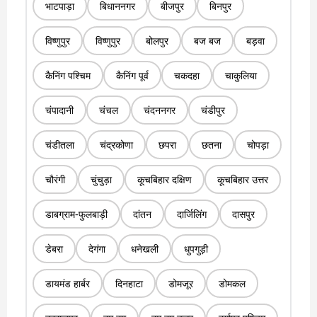
भाटपाड़ा
बिधाननगर
बीजपुर
बिनपुर
विष्णुपुर
विष्णुपुर
बोलपुर
बज बज
बड़वा
कैनिंग पश्चिम
कैनिंग पूर्व
चकदहा
चाकुलिया
चंपादानी
चंचल
चंदननगर
चंडीपुर
चंडीतला
चंद्रकोणा
छपरा
छतना
चोपड़ा
चौरंगी
चुंचुड़ा
कूचबिहार दक्षिण
कूचबिहार उत्तर
डाबग्राम-फुलबाड़ी
दांतन
दार्जिलिंग
दासपुर
डेबरा
देगंगा
धनेखली
धुपगुड़ी
डायमंड हार्बर
दिनहाटा
डोमजूर
डोमकल