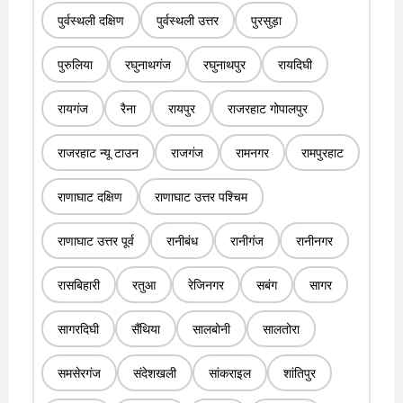
पुर्वस्थली दक्षिण
पुर्वस्थली उत्तर
पुरसुड़ा
पुरुलिया
रघुनाथगंज
रघुनाथपुर
रायदिघी
रायगंज
रैना
रायपुर
राजरहाट गोपालपुर
राजरहाट न्यू टाउन
राजगंज
रामनगर
रामपुरहाट
राणाघाट दक्षिण
राणाघाट उत्तर पश्चिम
राणाघाट उत्तर पूर्व
रानीबंध
रानीगंज
रानीनगर
रासबिहारी
रतुआ
रेजिनगर
सबंग
सागर
सागरदिघी
सैंथिया
सालबोनी
सालतोरा
समसेरगंज
संदेशखली
सांकराइल
शांतिपुर