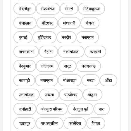
मेदिनीपुर
मेकलीगंज
मेमारी
मेटियाबुरूज
मीनाखान
मोंटेश्वर
मोथाबारी
मोयना
मुरारई
मुर्शिदाबाद
नवद्वीप
नबाग्राम
नागराकाटा
नैहाटी
नकाशीपाड़ा
नलहाटी
नंदकुमार
नंदीग्राम
नानूर
नरायनगढ़
नटबाड़ी
नयाग्राम
नोआपाड़ा
नउदा
ओंडा
पलाशीपाड़ा
पांचला
पांडवेश्वर
पांडुआ
पानीहाटी
पंसकुरा पश्चिम
पंसकुरा पूर्व
पारा
पताशपुर
पाथरप्रतिमा
फांसीदेवा
पिंगला