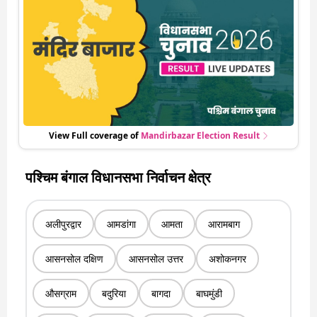
हो रही हर एक हलचल की अपडेट वो भी रियल टाइम में
View Full coverage of
Mandirbazar
Election Result
पश्चिम बंगाल विधानसभा निर्वाचन क्षेत्र
अलीपुरद्वार
आमडांगा
आमता
आरामबाग
आसनसोल दक्षिण
आसनसोल उत्तर
अशोकनगर
औसग्राम
बदुरिया
बागदा
बाघमुंडी