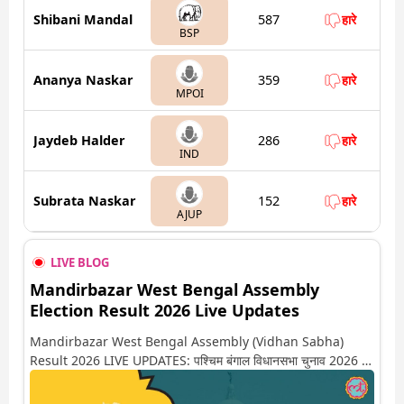
Shibani Mandal
587
हारे
BSP
Ananya Naskar
359
हारे
MPOI
Jaydeb Halder
286
हारे
IND
Subrata Naskar
152
हारे
AJUP
LIVE BLOG
Mandirbazar West Bengal Assembly
Election Result 2026 Live Updates
Mandirbazar West Bengal Assembly (Vidhan Sabha)
Result 2026 LIVE UPDATES: पश्चिम बंगाल विधानसभा चुनाव 2026 की
गिनती अगले कुछ ही देर में शुरू होने वाली है. यहां देखें मंदिर बाजार सीट पर कौन
आगे-कौन पीछे से लेकर किस तरफ जा रहें है रुझान. साथ ही पाइए इस सीट पर