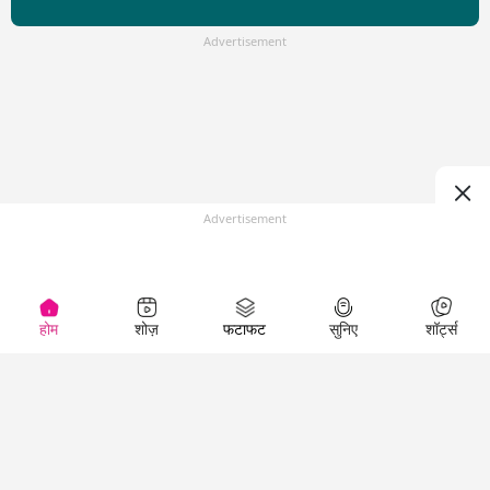
Advertisement
Advertisement
होम
शोज़
फटाफट
सुनिए
शॉर्ट्स
Top Shows
LallanKhas News
Entertainment
News
The Lallantop Show
Hindi Satire & Humor
Duniyadaari
Lallankhas Specials
Guest in the
Breaking News
Entertainment News
Newsroom
Top Political News
Hindi
Netanagri
Hindi
Top stories Cinema