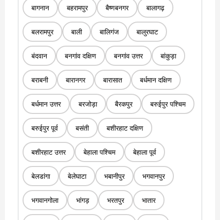
बागनान
बहरामपुर
बैष्णबनगर
बालागढ़
बलरामपुर
बाली
बालिगंज
बालुरघाट
बंदवान
बनगांव दक्षिण
बनगांव उत्तर
बांकुड़ा
बराबनी
बारानगर
बारासात
बर्धमान दक्षिण
बर्धमान उत्तर
बरजोड़ा
बैरकपुर
बरुईपुर पश्चिम
बरुईपुर पूर्व
बसंती
बशीरहाट दक्षिण
बशीरहाट उत्तर
बेहाला पश्चिम
बेहाला पूर्व
बेलडांगा
बेलेघाटा
भबानीपुर
भगवानपुर
भगवानगोला
भांगड़
भरतपुर
भातार