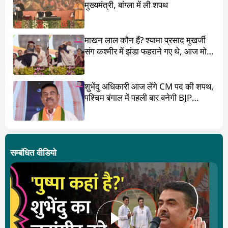
मुख्यमंत्री, बांग्ला में ली शपथ
माखन लाल कौन हैं? श्यामा प्रसाद मुखर्जी
संग कश्मीर में झंडा फहराने गए थे, आज मोदी
ने पांव छू लिए
शुभेंदु अधिकारी आज लेंगे CM पद की शपथ,
पश्चिम बंगाल में पहली बार बनेगी BJP
सरकार
सम्बंधित वीडियो