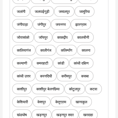
जलांगी
जलपाईगुड़ी
जमालपुर
जामुरिया
जंगीपाड़ा
जंगीपुर
जयनगर
झारग्राम
जोरासांको
जॉयपुर
काकद्वीप
कालचीनी
कालियागंज
कालीगंज
कलिम्पोंग
कालना
कल्याणी
कमरहाटी
कांडी
कांथी दक्षिण
कांथी उत्तर
करनदिघी
करीमपुर
कसबा
काशीपुर
काशीपुर बेलगछिया
कोटुलपुर
कटवा
केशियारी
केशपुर
केतुग्राम
खानाकुल
खंडघोष
खड़गपुर
खड़गपुर सदर
खरदाहा