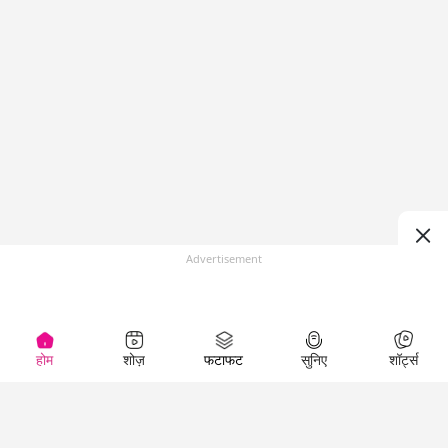
Advertisement
होम
शोज़
फटाफट
सुनिए
शॉर्ट्स
(
)
Top Shows
LallanKhas News
Entertainment