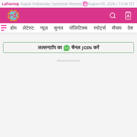
Lallantop
Aajtak
Indiatoday
Sportstak
Newstak
Mumbai Tak
August 09, 2026
Astrotak
|
13:46 IST
होम
लेटेस्ट
न्यूज़
चुनाव
पॉलिटिक्स
स्पोर्ट्स
मौसम
देश
लल्लनटॉप का
चैनल
करें
JOIN
Advertisement