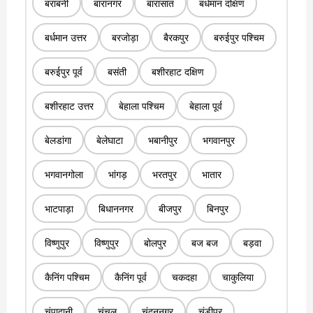
बराबनी
बारानगर
बारासात
बर्धमान दक्षिण
बर्धमान उत्तर
बरजोड़ा
बैरकपुर
बरुईपुर पश्चिम
बरुईपुर पूर्व
बसंती
बशीरहाट दक्षिण
बशीरहाट उत्तर
बेहाला पश्चिम
बेहाला पूर्व
बेलडांगा
बेलेघाटा
भबानीपुर
भगवानपुर
भगवानगोला
भांगड़
भरतपुर
भातार
भाटपाड़ा
बिधाननगर
बीजपुर
बिनपुर
विष्णुपुर
विष्णुपुर
बोलपुर
बज बज
बड़वा
कैनिंग पश्चिम
कैनिंग पूर्व
चकदहा
चाकुलिया
चंपादानी
चंचल
चंदननगर
चंडीपुर