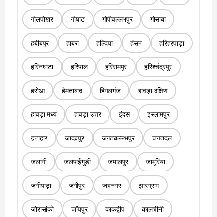
गोलपोखर
गोघाट
गोपीवल्लभपुर
गोसाबा
हबीबपुर
हाबरा
हल्दिया
हंसन
हरिहरपाड़ा
हरिनघाटा
हरिपाल
हरिरामपुर
हरिश्चंद्रपुर
हरोआ
हेमताबाद
हिंगलगंज
हावड़ा दक्षिण
हावड़ा मध्य
हावड़ा उत्तर
इंदस
इस्लामपुर
इटाहार
जादवपुर
जगतबल्लभपुर
जगतदल
जलांगी
जलपाईगुड़ी
जमालपुर
जामुरिया
जंगीपाड़ा
जंगीपुर
जयनगर
झारग्राम
जोरासांको
जॉयपुर
काकद्वीप
कालचीनी