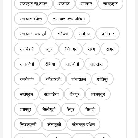
राजरहाट न्यू टाउन
राजगंज
रामनगर
रामपुरहाट
राणाघाट दक्षिण
राणाघाट उत्तर पश्चिम
राणाघाट उत्तर पूर्व
रानीबंध
रानीगंज
रानीनगर
रासबिहारी
रतुआ
रेजिनगर
सबंग
सागर
सागरदिघी
सैंथिया
सालबोनी
सालतोरा
समसेरगंज
संदेशखली
सांकराइल
शांतिपुर
सप्तग्राम
सतगछिया
शिवपुर
श्यामपुकुर
श्यामपुर
सिलीगुड़ी
सिंगूर
सिताई
सितालकुची
सोनामुखी
सोनारपुर दक्षिण