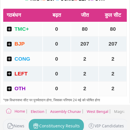
Home
Election
Assembly Chunav
West Bengal
Magrahat
News
Constituency Results
VIP Candidates