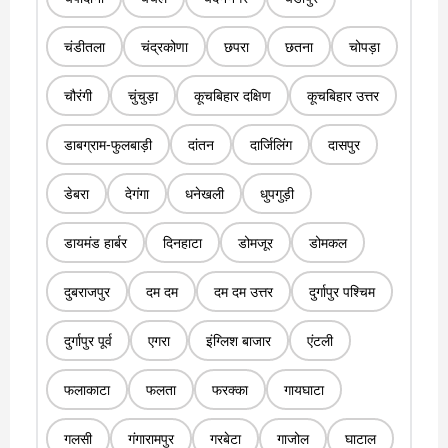
चंडीतला
चंद्रकोणा
छपरा
छतना
चोपड़ा
चौरंगी
चुंचुड़ा
कूचबिहार दक्षिण
कूचबिहार उत्तर
डाबग्राम-फुलबाड़ी
दांतन
दार्जिलिंग
दासपुर
डेबरा
देगंगा
धनेखली
धुपगुड़ी
डायमंड हार्बर
दिनहाटा
डोमजूर
डोमकल
दुबराजपुर
दम दम
दम दम उत्तर
दुर्गापुर पश्चिम
दुर्गापुर पूर्व
एगरा
इंग्लिश बाजार
एंटली
फलाकाटा
फलता
फरक्का
गायघाटा
गलसी
गंगारामपुर
गरबेटा
गाजोल
घाटाल