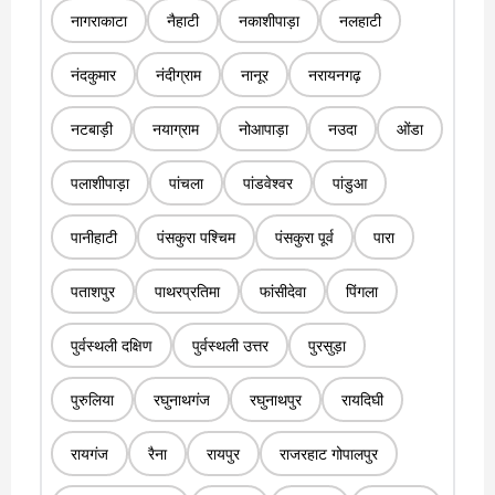
नागराकाटा
नैहाटी
नकाशीपाड़ा
नलहाटी
नंदकुमार
नंदीग्राम
नानूर
नरायनगढ़
नटबाड़ी
नयाग्राम
नोआपाड़ा
नउदा
ओंडा
पलाशीपाड़ा
पांचला
पांडवेश्वर
पांडुआ
पानीहाटी
पंसकुरा पश्चिम
पंसकुरा पूर्व
पारा
पताशपुर
पाथरप्रतिमा
फांसीदेवा
पिंगला
पुर्वस्थली दक्षिण
पुर्वस्थली उत्तर
पुरसुड़ा
पुरुलिया
रघुनाथगंज
रघुनाथपुर
रायदिघी
रायगंज
रैना
रायपुर
राजरहाट गोपालपुर