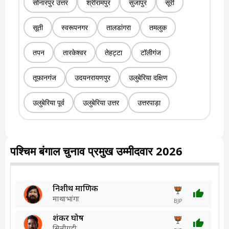
सोनारपुर उत्तर
श्रीरामपुर
सुजापुर
सूरी
सूती
स्वरूपनगर
तालडांगरा
तमलुक
तपन
तारकेश्वर
तेहट्टा
टॉलीगंज
तूफानगंज
उदयनरायणपुर
उलुबेरिया दक्षिण
उलुबेरिया पूर्व
उलुबेरिया उत्तर
उत्तरपाड़ा
पश्चिम बंगाल चुनाव प्रमुख उम्मीदवार 2026