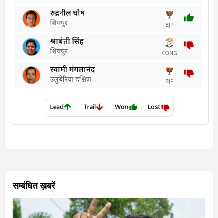
सम्बंधित ख़बरें