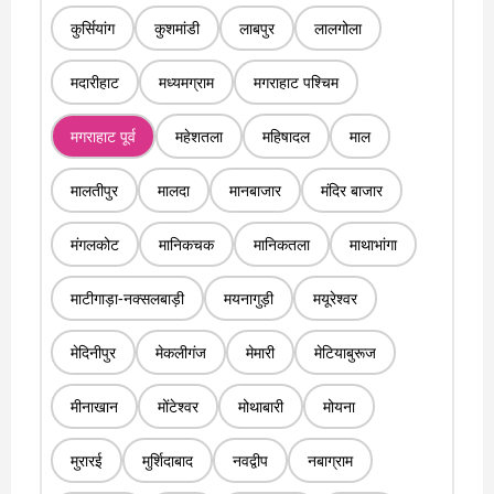
कुर्सियांग
कुशमांडी
लाबपुर
लालगोला
मदारीहाट
मध्यमग्राम
मगराहाट पश्चिम
मगराहाट पूर्व
महेशतला
महिषादल
माल
मालतीपुर
मालदा
मानबाजार
मंदिर बाजार
मंगलकोट
मानिकचक
मानिकतला
माथाभांगा
माटीगाड़ा-नक्सलबाड़ी
मयनागुड़ी
मयूरेश्वर
मेदिनीपुर
मेकलीगंज
मेमारी
मेटियाबुरूज
मीनाखान
मोंटेश्वर
मोथाबारी
मोयना
मुरारई
मुर्शिदाबाद
नवद्वीप
नबाग्राम