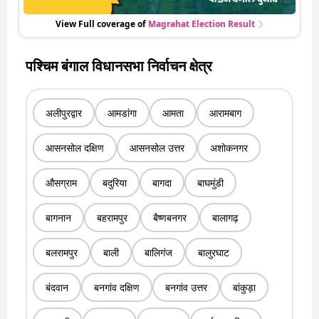
View Full coverage of
Magrahat
Election Result
पश्चिम बंगाल विधानसभा निर्वाचन क्षेत्र
अलीपुरद्वार
आमडांगा
आमता
आरामबाग
आसनसोल दक्षिण
आसनसोल उत्तर
अशोकनगर
औसग्राम
बदुरिया
बागदा
बाघमुंडी
बागनान
बहरामपुर
बैष्णबनगर
बालागढ़
बलरामपुर
बाली
बालिगंज
बालुरघाट
बंदवान
बनगांव दक्षिण
बनगांव उत्तर
बांकुड़ा