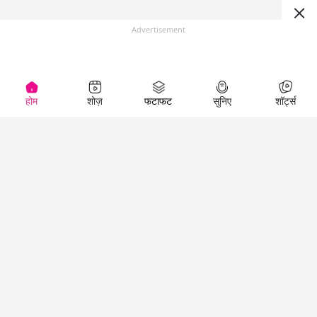
Advertisement
होम
शोज़
फटाफट
सुनिए
शॉर्ट्स
Top Shows
LallanKhas News
Entertainment
News
The Lallantop Show
Hindi Satire & Humor
Duniyadaari
Lallankhas Specials
Guest in the
Breaking News
Entertainment News
Newsroom
Top Political News
Hindi
Netanagri
Hindi
Top stories Cinema
Lallantop Baithki
Top History News
Entertainment Special
Kharcha Paani
Real Stories News
News
Aasan Bhasha Mein
Latest Political News
Top movies series
Social List
Top Literature News
review
Tarikh
Top Persons News
Latest Entertainment
Sehat
Top Profiles
News
The Cinema Show
Viral News
Business News
Technology
Top News
News
Business News in
Breaking News Hindi