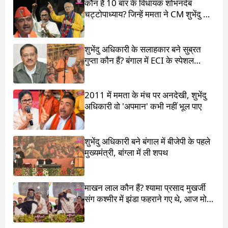
कौन हैं 10 बार के विधायक शोभनदेब
चट्टोपाध्याय? जिन्हें ममता ने CM शुभेंदु के
सामने खड़ा किया
शुभेंदु अधिकारी के सलाहकार बने सुब्रत
गुप्ता कौन हैं? बंगाल में ECI के स्पेशल
ऑब्जर्वर थे
2011 में ममता के मंच पर अनदेखी, शुभेंदु
अधिकारी वो 'अपमान' कभी नहीं भूल पाए
शुभेंदु अधिकारी बने बंगाल में बीजेपी के पहले
मुख्यमंत्री, बांग्ला में ली शपथ
माखन लाल कौन हैं? श्यामा प्रसाद मुखर्जी
संग कश्मीर में झंडा फहराने गए थे, आज मोदी
ने पांव छू लिए