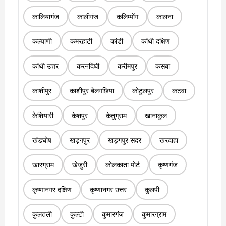
कालियागंज
कालीगंज
कलिम्पोंग
कालना
कल्याणी
कमरहाटी
कांडी
कांथी दक्षिण
कांथी उत्तर
करनदिघी
करीमपुर
कसबा
काशीपुर
काशीपुर बेलगछिया
कोटुलपुर
कटवा
केशियारी
केशपुर
केतुग्राम
खानाकुल
खंडघोष
खड़गपुर
खड़गपुर सदर
खरदाहा
खारग्राम
खेजुरी
कोलकाता पोर्ट
कृष्णगंज
कृष्णानगर दक्षिण
कृष्णानगर उत्तर
कुलपी
कुलतली
कुल्टी
कुमारगंज
कुमारग्राम