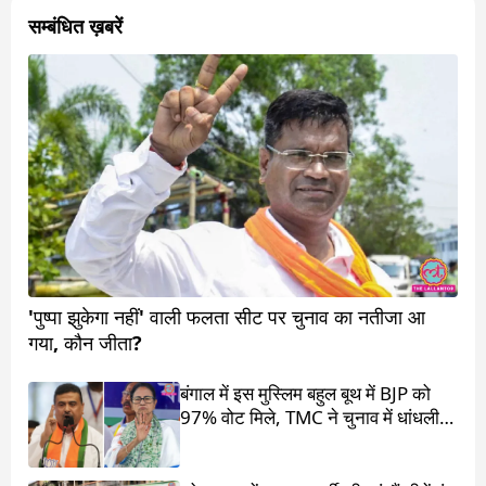
सम्बंधित ख़बरें
'पुष्पा झुकेगा नहीं' वाली फलता सीट पर चुनाव का नतीजा आ
गया, कौन जीता?
बंगाल में इस मुस्लिम बहुल बूथ में BJP को
97% वोट मिले, TMC ने चुनाव में धांधली
का आरोप लगाया