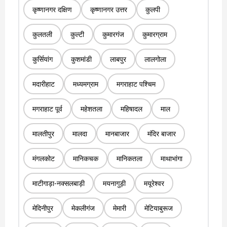
कृष्णानगर दक्षिण
कृष्णानगर उत्तर
कुलपी
कुलतली
कुल्टी
कुमारगंज
कुमारग्राम
कुर्सियांग
कुशमांडी
लाबपुर
लालगोला
मदारीहाट
मध्यमग्राम
मगराहाट पश्चिम
मगराहाट पूर्व
महेशतला
महिषादल
माल
मालतीपुर
मालदा
मानबाजार
मंदिर बाजार
मंगलकोट
मानिकचक
मानिकतला
माथाभांगा
माटीगाड़ा-नक्सलबाड़ी
मयनागुड़ी
मयूरेश्वर
मेदिनीपुर
मेकलीगंज
मेमारी
मेटियाबुरूज