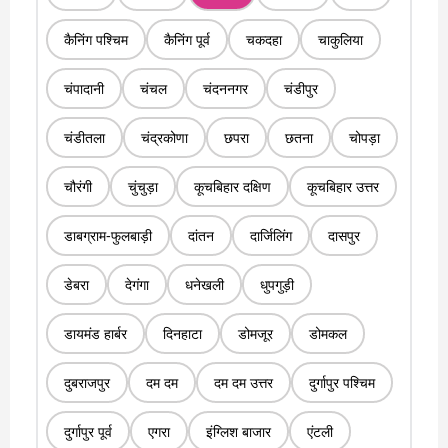
कैनिंग पश्चिम
कैनिंग पूर्व
चकदहा
चाकुलिया
चंपादानी
चंचल
चंदननगर
चंडीपुर
चंडीतला
चंद्रकोणा
छपरा
छतना
चोपड़ा
चौरंगी
चुंचुड़ा
कूचबिहार दक्षिण
कूचबिहार उत्तर
डाबग्राम-फुलबाड़ी
दांतन
दार्जिलिंग
दासपुर
डेबरा
देगंगा
धनेखली
धुपगुड़ी
डायमंड हार्बर
दिनहाटा
डोमजूर
डोमकल
दुबराजपुर
दम दम
दम दम उत्तर
दुर्गापुर पश्चिम
दुर्गापुर पूर्व
एगरा
इंग्लिश बाजार
एंटली