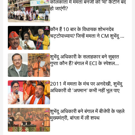
कोलकाता में ममता बनर्जी की ‘मां’ कैंटीनें बंद
हो जाएंगी?
कौन हैं 10 बार के विधायक शोभनदेब
चट्टोपाध्याय? जिन्हें ममता ने CM शुभेंदु के
सामने खड़ा किया
शुभेंदु अधिकारी के सलाहकार बने सुब्रत
गुप्ता कौन हैं? बंगाल में ECI के स्पेशल
ऑब्जर्वर थे
2011 में ममता के मंच पर अनदेखी, शुभेंदु
अधिकारी वो 'अपमान' कभी नहीं भूल पाए
शुभेंदु अधिकारी बने बंगाल में बीजेपी के पहले
मुख्यमंत्री, बांग्ला में ली शपथ