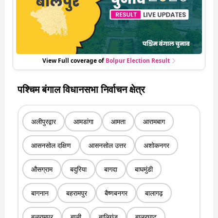
View Full coverage of
Bolpur
Election Result
पश्चिम बंगाल विधानसभा निर्वाचन क्षेत्र
अलीपुरद्वार
आमडांगा
आमता
आरामबाग
आसनसोल दक्षिण
आसनसोल उत्तर
अशोकनगर
औसग्राम
बदुरिया
बागदा
बाघमुंडी
बागनान
बहरामपुर
बैष्णबनगर
बालागढ़
बलरामपुर
बाली
बालिगंज
बालुरघाट