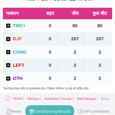
Home
Election
Assembly Chunav
West Bengal
Bolpur El
News
Constituency Results
VIP Candidates