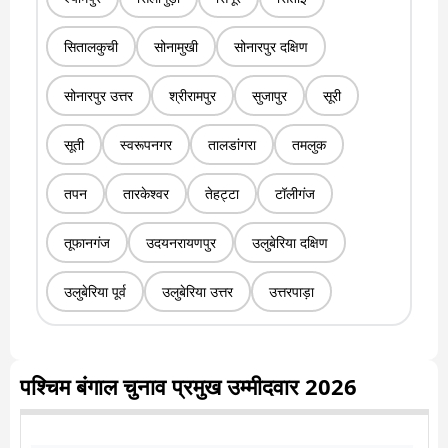
सितालकुची
सोनामुखी
सोनारपुर दक्षिण
सोनारपुर उत्तर
श्रीरामपुर
सुजापुर
सूरी
सूती
स्वरूपनगर
तालडांगरा
तमलुक
तपन
तारकेश्वर
तेहट्टा
टॉलीगंज
तूफानगंज
उदयनरायणपुर
उलुबेरिया दक्षिण
उलुबेरिया पूर्व
उलुबेरिया उत्तर
उत्तरपाड़ा
पश्चिम बंगाल चुनाव प्रमुख उम्मीदवार 2026