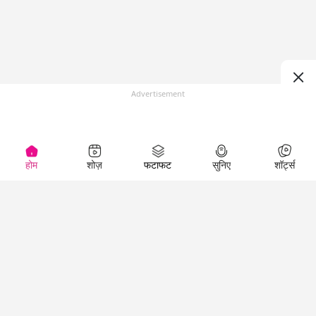
Advertisement
होम
शोज़
फटाफट
सुनिए
शॉर्ट्स
Top Shows
LallanKhas News
Entertainment
News
The Lallantop Show
Hindi Satire & Humor
Duniyadaari
Lallankhas Specials
Guest in the
Breaking News
Entertainment News
Newsroom
Top Political News
Hindi
Netanagri
Hindi
Top stories Cinema
Lallantop Baithki
Top History News
Entertainment Special
Kharcha Paani
Real Stories News
News
Aasan Bhasha Mein
Latest Political News
Top movies series
Social List
Top Literature News
review
Tarikh
Top Persons News
Latest Entertainment