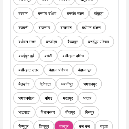
बंदवान
बनगांव दक्षिण
बनगांव उत्तर
बांकुड़ा
बराबनी
बारानगर
बारासात
बर्धमान दक्षिण
बर्धमान उत्तर
बरजोड़ा
बैरकपुर
बरुईपुर पश्चिम
बरुईपुर पूर्व
बसंती
बशीरहाट दक्षिण
बशीरहाट उत्तर
बेहाला पश्चिम
बेहाला पूर्व
बेलडांगा
बेलेघाटा
भबानीपुर
भगवानपुर
भगवानगोला
भांगड़
भरतपुर
भातार
भाटपाड़ा
बिधाननगर
बीजपुर
बिनपुर
विष्णुपुर
विष्णुपुर
बोलपुर
बज बज
बड़वा