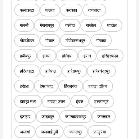
फलाकाटा
फलता
फरक्का
गायघाटा
गलसी
गंगारामपुर
गरबेटा
गाजोल
घाटाल
गोलपोखर
गोघाट
गोपीवल्लभपुर
गोसाबा
हबीबपुर
हाबरा
हल्दिया
हंसन
हरिहरपाड़ा
हरिनघाटा
हरिपाल
हरिरामपुर
हरिश्चंद्रपुर
हरोआ
हेमताबाद
हिंगलगंज
हावड़ा दक्षिण
हावड़ा मध्य
हावड़ा उत्तर
इंदस
इस्लामपुर
इटाहार
जादवपुर
जगतबल्लभपुर
जगतदल
जलांगी
जलपाईगुड़ी
जमालपुर
जामुरिया