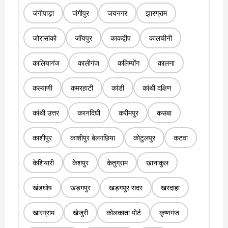
जंगीपाड़ा
जंगीपुर
जयनगर
झारग्राम
जोरासांको
जॉयपुर
काकद्वीप
कालचीनी
कालियागंज
कालीगंज
कलिम्पोंग
कालना
कल्याणी
कमरहाटी
कांडी
कांथी दक्षिण
कांथी उत्तर
करनदिघी
करीमपुर
कसबा
काशीपुर
काशीपुर बेलगछिया
कोटुलपुर
कटवा
केशियारी
केशपुर
केतुग्राम
खानाकुल
खंडघोष
खड़गपुर
खड़गपुर सदर
खरदाहा
खारग्राम
खेजुरी
कोलकाता पोर्ट
कृष्णगंज