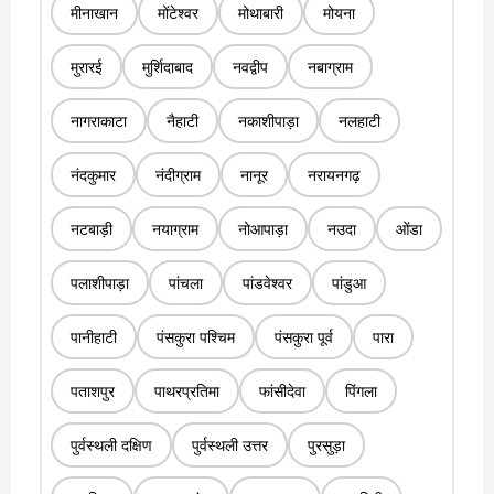
मीनाखान
मोंटेश्वर
मोथाबारी
मोयना
मुरारई
मुर्शिदाबाद
नवद्वीप
नबाग्राम
नागराकाटा
नैहाटी
नकाशीपाड़ा
नलहाटी
नंदकुमार
नंदीग्राम
नानूर
नरायनगढ़
नटबाड़ी
नयाग्राम
नोआपाड़ा
नउदा
ओंडा
पलाशीपाड़ा
पांचला
पांडवेश्वर
पांडुआ
पानीहाटी
पंसकुरा पश्चिम
पंसकुरा पूर्व
पारा
पताशपुर
पाथरप्रतिमा
फांसीदेवा
पिंगला
पुर्वस्थली दक्षिण
पुर्वस्थली उत्तर
पुरसुड़ा