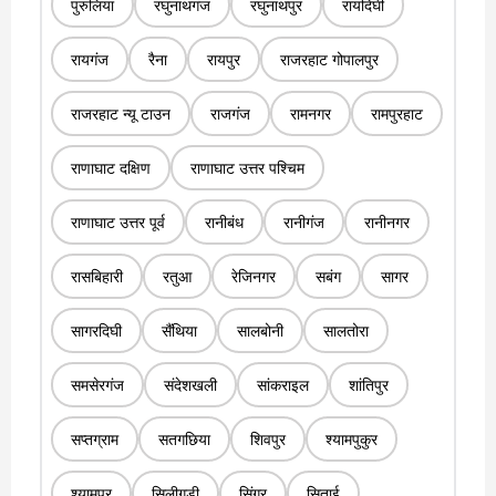
पुरुलिया
रघुनाथगंज
रघुनाथपुर
रायदिघी
रायगंज
रैना
रायपुर
राजरहाट गोपालपुर
राजरहाट न्यू टाउन
राजगंज
रामनगर
रामपुरहाट
राणाघाट दक्षिण
राणाघाट उत्तर पश्चिम
राणाघाट उत्तर पूर्व
रानीबंध
रानीगंज
रानीनगर
रासबिहारी
रतुआ
रेजिनगर
सबंग
सागर
सागरदिघी
सैंथिया
सालबोनी
सालतोरा
समसेरगंज
संदेशखली
सांकराइल
शांतिपुर
सप्तग्राम
सतगछिया
शिवपुर
श्यामपुकुर
श्यामपुर
सिलीगुड़ी
सिंगूर
सिताई