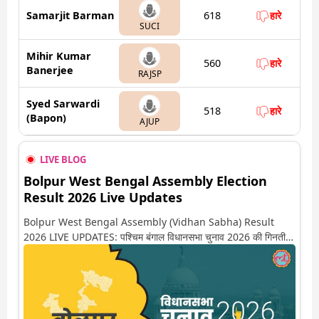
Samarjit Barman
618
हारे
SUCI
Mihir Kumar
560
हारे
Banerjee
RAJSP
Syed Sarwardi
518
हारे
(Bapon)
AJUP
LIVE BLOG
Bolpur West Bengal Assembly Election
Result 2026 Live Updates
Bolpur West Bengal Assembly (Vidhan Sabha) Result
2026 LIVE UPDATES: पश्चिम बंगाल विधानसभा चुनाव 2026 की गिनती
अगले कुछ ही देर में शुरू होने वाली है. यहां देखें बोलपुर सीट पर कौन आगे-कौन
पीछे से लेकर किस तरफ जा रहें है रुझान. साथ ही पाइए इस सीट पर हो रही हर
एक हलचल की अपडेट वो भी रियल टाइम में