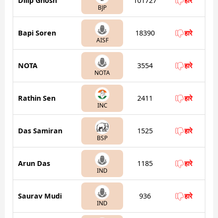
Dilip Ghosh
101727
हारे
BJP
Bapi Soren
18390
हारे
AISF
NOTA
3554
हारे
NOTA
Rathin Sen
2411
हारे
INC
Das Samiran
1525
हारे
BSP
Arun Das
1185
हारे
IND
Saurav Mudi
936
हारे
IND