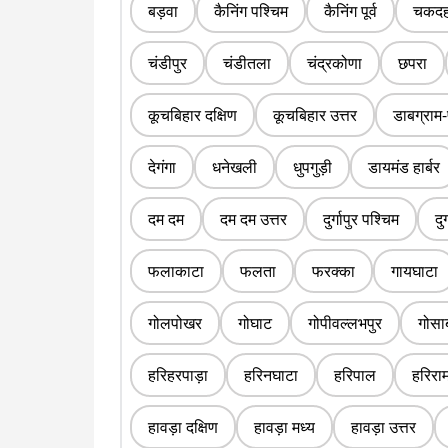
बड़वा
कैनिंग पश्चिम
कैनिंग पूर्व
चकदह
चंडीपुर
चंडीतला
चंद्रकोणा
छपरा
कूचबिहार दक्षिण
कूचबिहार उत्तर
डाबग्राम-
देगंगा
धनेखली
धुपगुड़ी
डायमंड हार्बर
दम दम
दम दम उत्तर
दुर्गापुर पश्चिम
दुर
फलाकाटा
फलता
फरक्का
गायघाटा
गोलपोखर
गोघाट
गोपीवल्लभपुर
गोसा
हरिहरपाड़ा
हरिनघाटा
हरिपाल
हरिराम
हावड़ा दक्षिण
हावड़ा मध्य
हावड़ा उत्तर