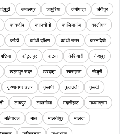
ईगुड़ी
जमालपुर
जामुरिया
जंगीपाड़ा
जंगीपुर
काकद्वीप
कालचीनी
कालियागंज
कालीगंज
कांडी
कांथी दक्षिण
कांथी उत्तर
करनदिघी
लगछिया
कोटुलपुर
कटवा
केशियारी
केशपुर
खड़गपुर सदर
खरदाहा
खारग्राम
खेजुरी
कृष्णानगर उत्तर
कुलपी
कुलतली
कुल्टी
डी
लाबपुर
लालगोला
मदारीहाट
मध्यमग्राम
महिषादल
माल
मालतीपुर
मालदा
निकचक
मानिकतला
माथाभांगा