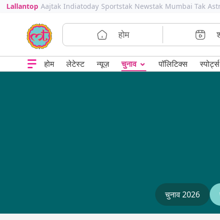
Lallantop
Aajtak
Indiatoday
Sportstak
Newstak
Mumbai Tak
Ast
होम
⌄
चुनाव
होम
लेटेस्ट
न्यूज़
पॉलिटिक्स
स्पोर्ट्स
चुनाव 2026