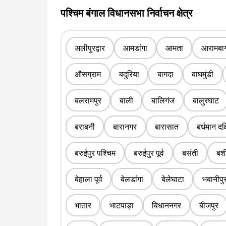
पश्चिम बंगाल विधानसभा निर्वाचन क्षेत्र
अलीपुरद्वार
आमडांगा
आमता
आरामबा
औसग्राम
बदुरिया
बागदा
बाघमुंडी
बलरामपुर
बाली
बालिगंज
बालुरघाट
बराबनी
बारानगर
बारासात
बर्धमान दक
बरुईपुर पश्चिम
बरुईपुर पूर्व
बसंती
बशी
बेहाला पूर्व
बेलडांगा
बेलेघाटा
भबानीपु
भातार
भाटपाड़ा
बिधाननगर
बीजपुर