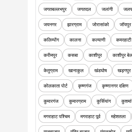
जगतबल्लभपुर
जगतदल
जलांगी
जलपा
जयनगर
झारग्राम
जोरासांको
जॉयपुर
कलिम्पोंग
कालना
कल्याणी
कमरहाटी
करीमपुर
कसबा
काशीपुर
काशीपुर बे
केतुग्राम
खानाकुल
खंडघोष
खड़गपुर
कोलकाता पोर्ट
कृष्णगंज
कृष्णानगर दक्षिण
कुमारगंज
कुमारग्राम
कुर्सियांग
कुशमां
मगराहाट पश्चिम
मगराहाट पूर्व
महेशतला
मानबाजार
मंदिर बाजार
मंगलकोट
मा