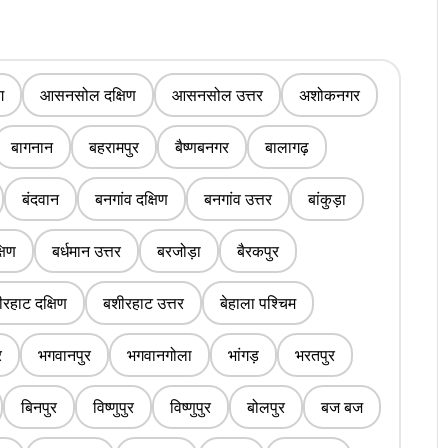
ग
आसनसोल दक्षिण
आसनसोल उत्तर
अशोकनगर
बागनान
बहरामपुर
बैष्णबनगर
बालागढ़
बंदवान
बनगांव दक्षिण
बनगांव उत्तर
बांकुड़ा
्षिण
बर्धमान उत्तर
बरजोड़ा
बैरकपुर
रहाट दक्षिण
बशीरहाट उत्तर
बेहाला पश्चिम
र
भगवानपुर
भगवानगोला
भांगड़
भरतपुर
बिनपुर
विष्णुपुर
विष्णुपुर
बोलपुर
बज बज