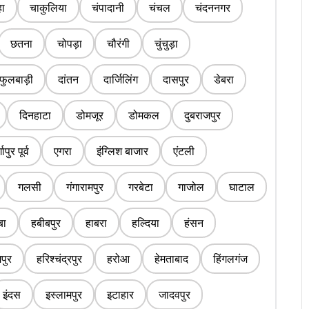
ा
चाकुलिया
चंपादानी
चंचल
चंदननगर
छतना
चोपड़ा
चौरंगी
चुंचुड़ा
फुलबाड़ी
दांतन
दार्जिलिंग
दासपुर
डेबरा
दिनहाटा
डोमजूर
डोमकल
दुबराजपुर
्गापुर पूर्व
एगरा
इंग्लिश बाजार
एंटली
गलसी
गंगारामपुर
गरबेटा
गाजोल
घाटाल
बा
हबीबपुर
हाबरा
हल्दिया
हंसन
पुर
हरिश्चंद्रपुर
हरोआ
हेमताबाद
हिंगलगंज
इंदस
इस्लामपुर
इटाहार
जादवपुर