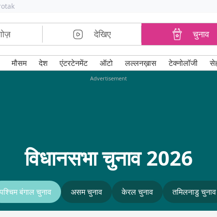
rotak
शोज़
देखिए
चुनाव
मौसम
देश
एंटरटेनमेंट
ऑटो
लल्लनख़ास
टेक्नोलॉजी
से
Advertisement
विधानसभा चुनाव 2026
पश्चिम बंगाल चुनाव
असम चुनाव
केरल चुनाव
तमिलनाडु चुनाव