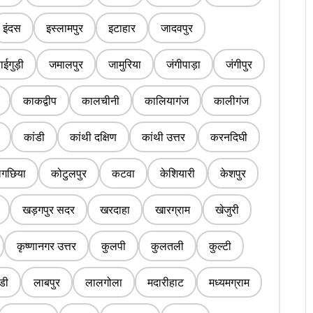
इंदस
इस्लामपुर
इटाहार
जादवपुर
ईगुड़ी
जमालपुर
जामुरिया
जंगीपाड़ा
जंगीपुर
काकद्वीप
कालचीनी
कालियागंज
कालीगंज
कांडी
कांथी दक्षिण
कांथी उत्तर
करनदिघी
लगछिया
कोटुलपुर
कटवा
केशियारी
केशपुर
खड़गपुर सदर
खरदाहा
खारग्राम
खेजुरी
कृष्णानगर उत्तर
कुलपी
कुलतली
कुल्टी
डी
लाबपुर
लालगोला
मदारीहाट
मध्यमग्राम