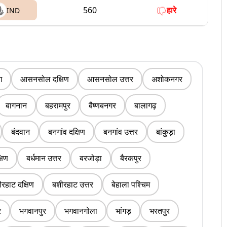
560
हारे
IND
ग
आसनसोल दक्षिण
आसनसोल उत्तर
अशोकनगर
बागनान
बहरामपुर
बैष्णबनगर
बालागढ़
बंदवान
बनगांव दक्षिण
बनगांव उत्तर
बांकुड़ा
्षिण
बर्धमान उत्तर
बरजोड़ा
बैरकपुर
रहाट दक्षिण
बशीरहाट उत्तर
बेहाला पश्चिम
र
भगवानपुर
भगवानगोला
भांगड़
भरतपुर