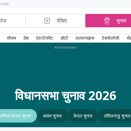
rotak
शोज़
देखिए
चुनाव
मौसम
देश
एंटरटेनमेंट
ऑटो
लल्लनख़ास
टेक्नोलॉजी
से
Advertisement
विधानसभा चुनाव 2026
पश्चिम बंगाल चुनाव
असम चुनाव
केरल चुनाव
तमिलनाडु चुनाव