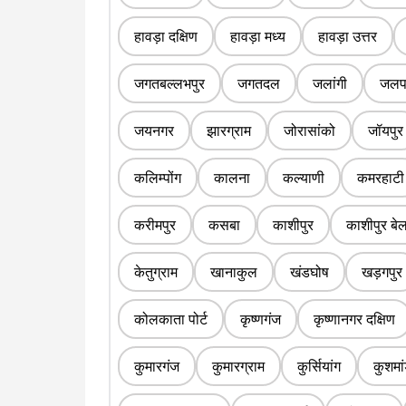
हावड़ा दक्षिण
हावड़ा मध्य
हावड़ा उत्तर
जगतबल्लभपुर
जगतदल
जलांगी
जलपा
जयनगर
झारग्राम
जोरासांको
जॉयपुर
कलिम्पोंग
कालना
कल्याणी
कमरहाटी
करीमपुर
कसबा
काशीपुर
काशीपुर बे
केतुग्राम
खानाकुल
खंडघोष
खड़गपुर
कोलकाता पोर्ट
कृष्णगंज
कृष्णानगर दक्षिण
कुमारगंज
कुमारग्राम
कुर्सियांग
कुशमां