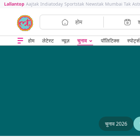
Lallantop
Aajtak
Indiatoday
Sportstak
Newstak
Mumbai Tak
Ast
होम
⌄
चुनाव
होम
लेटेस्ट
न्यूज़
पॉलिटिक्स
स्पोर्ट्स
चुनाव 2026