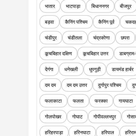
भातार
भाटपाड़ा
बिधाननगर
बीजपुर
बड़वा
कैनिंग पश्चिम
कैनिंग पूर्व
चकदह
चंडीपुर
चंडीतला
चंद्रकोणा
छपरा
कूचबिहार दक्षिण
कूचबिहार उत्तर
डाबग्राम-
देगंगा
धनेखली
धुपगुड़ी
डायमंड हार्बर
दम दम
दम दम उत्तर
दुर्गापुर पश्चिम
दुर
फलाकाटा
फलता
फरक्का
गायघाटा
गोलपोखर
गोघाट
गोपीवल्लभपुर
गोसा
हरिहरपाड़ा
हरिनघाटा
हरिपाल
हरिराम