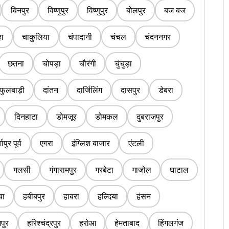
बिनपुर
विष्णुपुर
विष्णुपुर
बोलपुर
बज बज
ा
चाकुलिया
चंपादानी
चंचल
चंदननगर
छतना
चोपड़ा
चौरंगी
चुंचुड़ा
फुलबाड़ी
दांतन
दार्जिलिंग
दासपुर
डेबरा
दिनहाटा
डोमजूर
डोमकल
दुबराजपुर
्गापुर पूर्व
एगरा
इंग्लिश बाजार
एंटली
गलसी
गंगारामपुर
गरबेटा
गाजोल
घाटाल
बा
हबीबपुर
हाबरा
हल्दिया
हंसन
पुर
हरिश्चंद्रपुर
हरोआ
हेमताबाद
हिंगलगंज