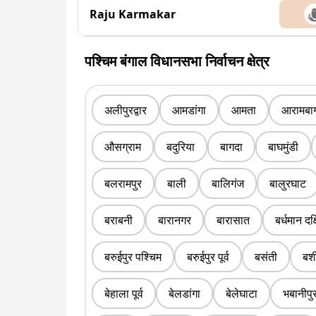
Raju Karmakar
पश्चिम बंगाल विधानसभा निर्वाचन क्षेत्र
अलीपुरद्वार
आमडांगा
आमता
आरामबा
औसग्राम
बदुरिया
बागदा
बाघमुंडी
बलरामपुर
बाली
बालिगंज
बालुरघाट
बराबनी
बारानगर
बारासात
बर्धमान दक
बरुईपुर पश्चिम
बरुईपुर पूर्व
बसंती
बशी
बेहाला पूर्व
बेलडांगा
बेलेघाटा
भबानीपु