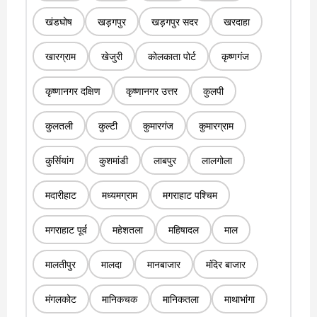
खंडघोष
खड़गपुर
खड़गपुर सदर
खरदाहा
खारग्राम
खेजुरी
कोलकाता पोर्ट
कृष्णगंज
कृष्णानगर दक्षिण
कृष्णानगर उत्तर
कुलपी
कुलतली
कुल्टी
कुमारगंज
कुमारग्राम
कुर्सियांग
कुशमांडी
लाबपुर
लालगोला
मदारीहाट
मध्यमग्राम
मगराहाट पश्चिम
मगराहाट पूर्व
महेशतला
महिषादल
माल
मालतीपुर
मालदा
मानबाजार
मंदिर बाजार
मंगलकोट
मानिकचक
मानिकतला
माथाभांगा