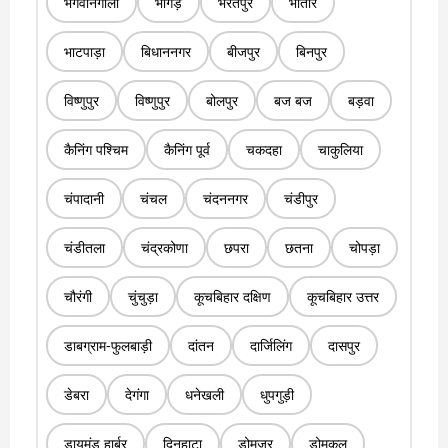
भगवानगोला
भांगड़
भरतपुर
भातार
भाटपाड़ा
बिधाननगर
बीजपुर
बिनपुर
विष्णुपुर
विष्णुपुर
बोलपुर
बज बज
बड़वा
कैनिंग पश्चिम
कैनिंग पूर्व
चकदहा
चाकुलिया
चंपादानी
चंचल
चंदननगर
चंडीपुर
चंडीतला
चंद्रकोणा
छपरा
छतना
चोपड़ा
चौरंगी
चुंचुड़ा
कूचबिहार दक्षिण
कूचबिहार उत्तर
डाबग्राम-फुलबाड़ी
दांतन
दार्जिलिंग
दासपुर
डेबरा
देगंगा
धनेखली
धुपगुड़ी
डायमंड हार्बर
दिनहाटा
डोमजूर
डोमकल