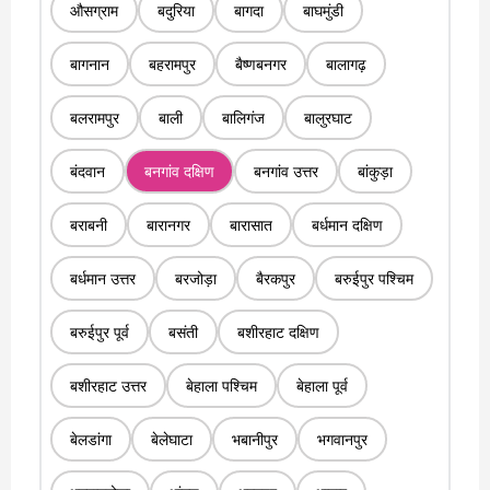
औसग्राम
बदुरिया
बागदा
बाघमुंडी
बागनान
बहरामपुर
बैष्णबनगर
बालागढ़
बलरामपुर
बाली
बालिगंज
बालुरघाट
बंदवान
बनगांव दक्षिण
बनगांव उत्तर
बांकुड़ा
बराबनी
बारानगर
बारासात
बर्धमान दक्षिण
बर्धमान उत्तर
बरजोड़ा
बैरकपुर
बरुईपुर पश्चिम
बरुईपुर पूर्व
बसंती
बशीरहाट दक्षिण
बशीरहाट उत्तर
बेहाला पश्चिम
बेहाला पूर्व
बेलडांगा
बेलेघाटा
भबानीपुर
भगवानपुर