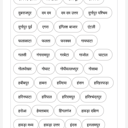
दुबराजपुर
दम दम
दम दम उत्तर
दुर्गापुर पश्चिम
दुर्गापुर पूर्व
एगरा
इंग्लिश बाजार
एंटली
फलाकाटा
फलता
फरक्का
गायघाटा
गलसी
गंगारामपुर
गरबेटा
गाजोल
घाटाल
गोलपोखर
गोघाट
गोपीवल्लभपुर
गोसाबा
हबीबपुर
हाबरा
हल्दिया
हंसन
हरिहरपाड़ा
हरिनघाटा
हरिपाल
हरिरामपुर
हरिश्चंद्रपुर
हरोआ
हेमताबाद
हिंगलगंज
हावड़ा दक्षिण
हावड़ा मध्य
हावड़ा उत्तर
इंदस
इस्लामपुर