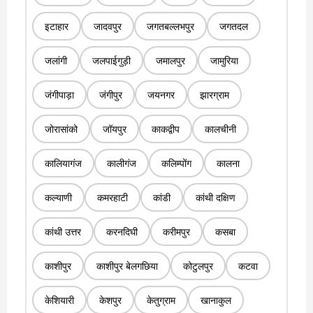
इटाहार
जादवपुर
जगतबल्लभपुर
जगतदल
जलांगी
जलपाईगुड़ी
जमालपुर
जामुरिया
जंगीपाड़ा
जंगीपुर
जयनगर
झारग्राम
जोरासांको
जॉयपुर
काकद्वीप
कालचीनी
कालियागंज
कालीगंज
कलिम्पोंग
कालना
कल्याणी
कमरहाटी
कांडी
कांथी दक्षिण
कांथी उत्तर
करनदिघी
करीमपुर
कसबा
काशीपुर
काशीपुर बेलगछिया
कोटुलपुर
कटवा
केशियारी
केशपुर
केतुग्राम
खानाकुल