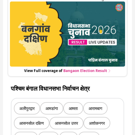
गिनती अगले कुछ ही देर में शुरू होने वाली है. यहां देखें बनगांव दक्षिण सीट पर
कौन आगे-कौन पीछे से लेकर किस तरफ जा रहें है रुझान. साथ ही पाइए इस सीट
पर हो रही हर एक हलचल की अपडेट वो भी रियल टाइम में
View Full coverage of
Bangaon
Election Result
पश्चिम बंगाल विधानसभा निर्वाचन क्षेत्र
अलीपुरद्वार
आमडांगा
आमता
आरामबाग
आसनसोल दक्षिण
आसनसोल उत्तर
अशोकनगर