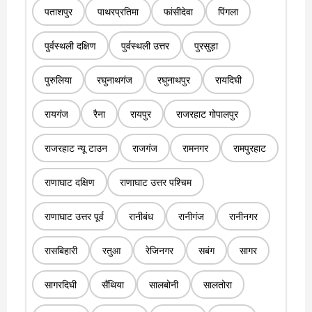
पताशपुर
पाथरप्रतिमा
फांसीदेवा
पिंगला
पुर्वस्थली दक्षिण
पुर्वस्थली उत्तर
पुरसुड़ा
पुरुलिया
रघुनाथगंज
रघुनाथपुर
रायदिघी
रायगंज
रैना
रायपुर
राजरहाट गोपालपुर
राजरहाट न्यू टाउन
राजगंज
रामनगर
रामपुरहाट
राणाघाट दक्षिण
राणाघाट उत्तर पश्चिम
राणाघाट उत्तर पूर्व
रानीबंध
रानीगंज
रानीनगर
रासबिहारी
रतुआ
रेजिनगर
सबंग
सागर
सागरदिघी
सैंथिया
सालबोनी
सालतोरा