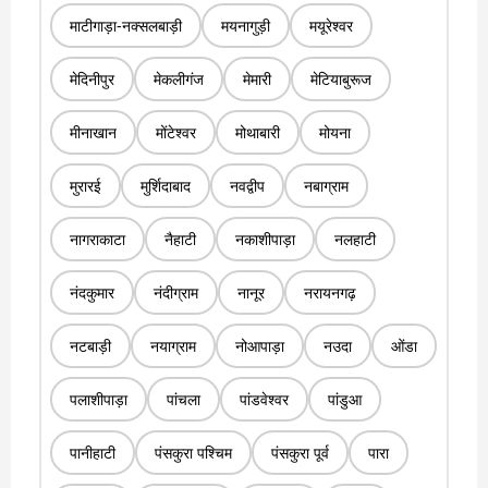
माटीगाड़ा-नक्सलबाड़ी
मयनागुड़ी
मयूरेश्वर
मेदिनीपुर
मेकलीगंज
मेमारी
मेटियाबुरूज
मीनाखान
मोंटेश्वर
मोथाबारी
मोयना
मुरारई
मुर्शिदाबाद
नवद्वीप
नबाग्राम
नागराकाटा
नैहाटी
नकाशीपाड़ा
नलहाटी
नंदकुमार
नंदीग्राम
नानूर
नरायनगढ़
नटबाड़ी
नयाग्राम
नोआपाड़ा
नउदा
ओंडा
पलाशीपाड़ा
पांचला
पांडवेश्वर
पांडुआ
पानीहाटी
पंसकुरा पश्चिम
पंसकुरा पूर्व
पारा