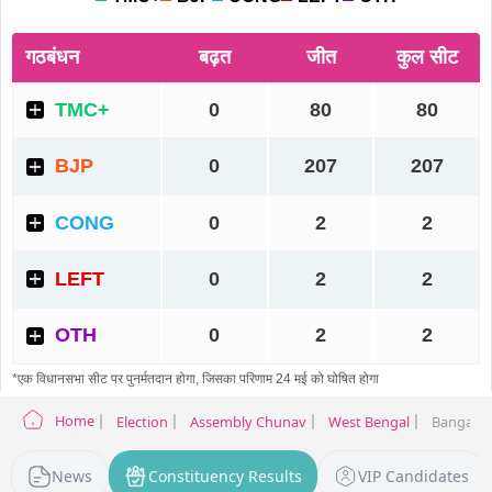
Home
Election
Assembly Chunav
West Bengal
Bangaon 
News
Constituency Results
VIP Candidates