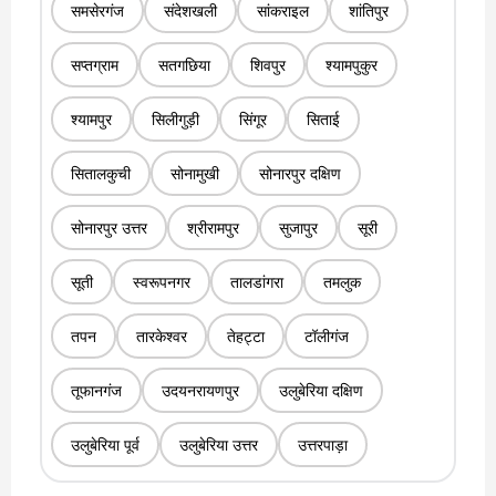
समसेरगंज
संदेशखली
सांकराइल
शांतिपुर
सप्तग्राम
सतगछिया
शिवपुर
श्यामपुकुर
श्यामपुर
सिलीगुड़ी
सिंगूर
सिताई
सितालकुची
सोनामुखी
सोनारपुर दक्षिण
सोनारपुर उत्तर
श्रीरामपुर
सुजापुर
सूरी
सूती
स्वरूपनगर
तालडांगरा
तमलुक
तपन
तारकेश्वर
तेहट्टा
टॉलीगंज
तूफानगंज
उदयनरायणपुर
उलुबेरिया दक्षिण
उलुबेरिया पूर्व
उलुबेरिया उत्तर
उत्तरपाड़ा