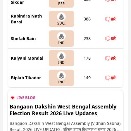
Sikdar
BSP
Rabindra Nath
388
हारे
Barai
SUCI
Shefali Bain
238
हारे
IND
Kalyani Mondal
178
हारे
IND
Biplab Tikadar
149
हारे
IND
LIVE BLOG
Bangaon Dakshin West Bengal Assembly
Election Result 2026 Live Updates
Bangaon Dakshin West Bengal Assembly (Vidhan Sabha)
Result 2026 LIVE UPDATES: पश्चिम बंगाल विधानसभा चुनाव 2026 की