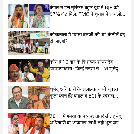
बंगाल में इस मुस्लिम बहुल बूथ में BJP को
97% वोट मिले, TMC ने चुनाव में धांधली
का आरोप लगाया
कोलकाता में ममता बनर्जी की ‘मां’ कैंटीनें बंद
हो जाएंगी?
कौन हैं 10 बार के विधायक शोभनदेब
चट्टोपाध्याय? जिन्हें ममता ने CM शुभेंदु के
सामने खड़ा किया
शुभेंदु अधिकारी के सलाहकार बने सुब्रत
गुप्ता कौन हैं? बंगाल में ECI के स्पेशल
ऑब्जर्वर थे
2011 में ममता के मंच पर अनदेखी, शुभेंदु
अधिकारी वो 'अपमान' कभी नहीं भूल पाए