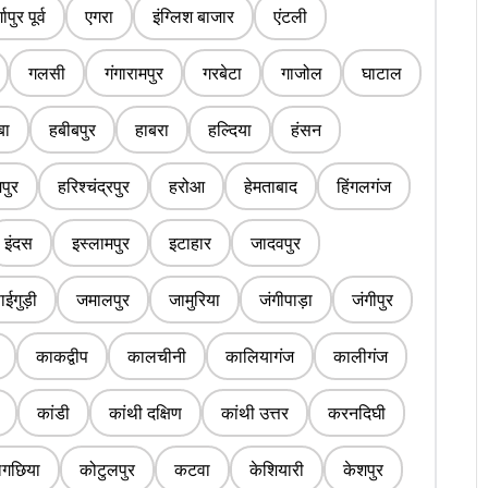
्गापुर पूर्व
एगरा
इंग्लिश बाजार
एंटली
गलसी
गंगारामपुर
गरबेटा
गाजोल
घाटाल
बा
हबीबपुर
हाबरा
हल्दिया
हंसन
पुर
हरिश्चंद्रपुर
हरोआ
हेमताबाद
हिंगलगंज
इंदस
इस्लामपुर
इटाहार
जादवपुर
ईगुड़ी
जमालपुर
जामुरिया
जंगीपाड़ा
जंगीपुर
काकद्वीप
कालचीनी
कालियागंज
कालीगंज
कांडी
कांथी दक्षिण
कांथी उत्तर
करनदिघी
लगछिया
कोटुलपुर
कटवा
केशियारी
केशपुर