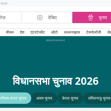
rotak
शोज़
देखिए
चुनाव
मौसम
देश
एंटरटेनमेंट
ऑटो
लल्लनख़ास
टेक्नोलॉजी
से
Advertisement
विधानसभा चुनाव 2026
पश्चिम बंगाल चुनाव
असम चुनाव
केरल चुनाव
तमिलनाडु चुनाव