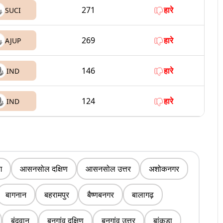
271
हारे
SUCI
269
हारे
AJUP
146
हारे
IND
124
हारे
IND
ग
आसनसोल दक्षिण
आसनसोल उत्तर
अशोकनगर
बागनान
बहरामपुर
बैष्णबनगर
बालागढ़
बंदवान
बनगांव दक्षिण
बनगांव उत्तर
बांकुड़ा