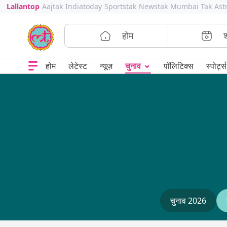
Lallantop
Aajtak
Indiatoday
Sportstak
Newstak
Mumbai Tak
Ast
होम
⌄
चुनाव
होम
लेटेस्ट
न्यूज़
पॉलिटिक्स
स्पोर्ट्स
चुनाव 2026