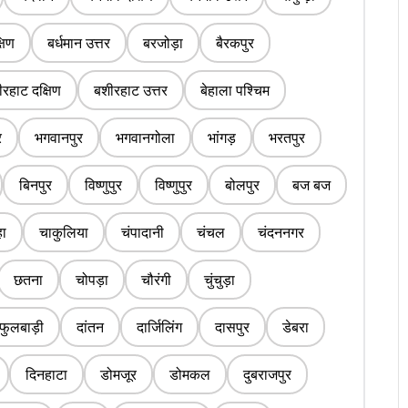
्षिण
बर्धमान उत्तर
बरजोड़ा
बैरकपुर
रहाट दक्षिण
बशीरहाट उत्तर
बेहाला पश्चिम
र
भगवानपुर
भगवानगोला
भांगड़
भरतपुर
बिनपुर
विष्णुपुर
विष्णुपुर
बोलपुर
बज बज
ा
चाकुलिया
चंपादानी
चंचल
चंदननगर
छतना
चोपड़ा
चौरंगी
चुंचुड़ा
फुलबाड़ी
दांतन
दार्जिलिंग
दासपुर
डेबरा
दिनहाटा
डोमजूर
डोमकल
दुबराजपुर