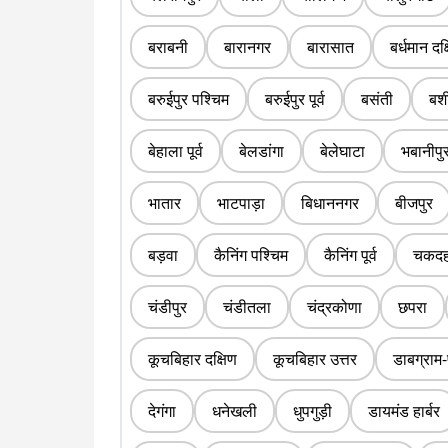
बराबनी
बारानगर
बारासात
बर्धमान दक
बरुईपुर पश्चिम
बरुईपुर पूर्व
बसंती
बशी
बेहाला पूर्व
बेलडांगा
बेलेघाटा
भबानीपु
भातार
भाटपाड़ा
बिधाननगर
बीजपुर
बड़वा
कैनिंग पश्चिम
कैनिंग पूर्व
चकदह
चंडीपुर
चंडीतला
चंद्रकोणा
छपरा
कूचबिहार दक्षिण
कूचबिहार उत्तर
डाबग्राम-
देगंगा
धनेखली
धुपगुड़ी
डायमंड हार्बर