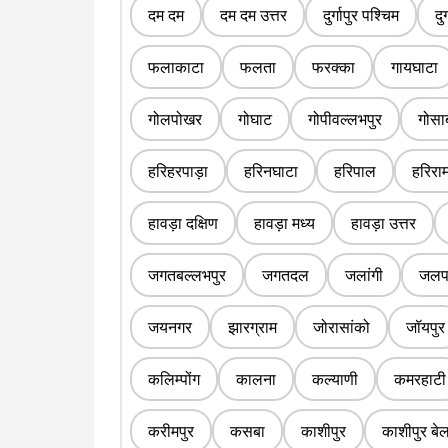
दम दम
दम दम उत्तर
दुर्गापुर पश्चिम
दुर
फलाकाटा
फलता
फरक्का
गायघाटा
गोलपोखर
गोघाट
गोपीवल्लभपुर
गोसा
हरिहरपाड़ा
हरिनघाटा
हरिपाल
हरिराम
हावड़ा दक्षिण
हावड़ा मध्य
हावड़ा उत्तर
जगतबल्लभपुर
जगतदल
जलांगी
जलपा
जयनगर
झारग्राम
जोरासांको
जॉयपुर
कलिम्पोंग
कालना
कल्याणी
कमरहाटी
करीमपुर
कसबा
काशीपुर
काशीपुर बे