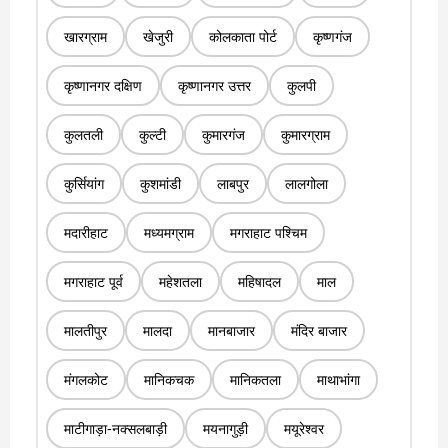
खारग्राम
खेजुरी
कोलकाता पोर्ट
कृष्णगंज
कृष्णानगर दक्षिण
कृष्णानगर उत्तर
कुलपी
कुलतली
कुल्टी
कुमारगंज
कुमारग्राम
कुर्सियांग
कुशमांडी
लाबपुर
लालगोला
मदारीहाट
मध्यमग्राम
मगराहाट पश्चिम
मगराहाट पूर्व
महेशतला
महिषादल
माल
मालतीपुर
मालदा
मानबाजार
मंदिर बाजार
मंगलकोट
मानिकचक
मानिकतला
माथाभांगा
माटीगाड़ा-नक्सलबाड़ी
मयनागुड़ी
मयूरेश्वर