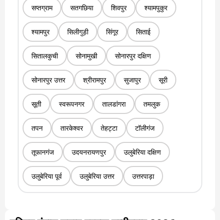
सप्तग्राम
सतगछिया
शिवपुर
श्यामपुकुर
श्यामपुर
सिलीगुड़ी
सिंगूर
सिताई
सितालकुची
सोनामुखी
सोनारपुर दक्षिण
सोनारपुर उत्तर
श्रीरामपुर
सुजापुर
सूरी
सूती
स्वरूपनगर
तालडांगरा
तमलुक
तपन
तारकेश्वर
तेहट्टा
टॉलीगंज
तूफानगंज
उदयनरायणपुर
उलुबेरिया दक्षिण
उलुबेरिया पूर्व
उलुबेरिया उत्तर
उत्तरपाड़ा