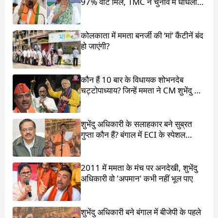
97% वोट मिले, TMC ने चुनाव में धांधली
का आरोप लगाया
कोलकाता में ममता बनर्जी की ‘मां’ कैंटीनें बंद
हो जाएंगी?
कौन हैं 10 बार के विधायक शोभनदेब
चट्टोपाध्याय? जिन्हें ममता ने CM शुभेंदु के
सामने खड़ा किया
शुभेंदु अधिकारी के सलाहकार बने सुब्रत
गुप्ता कौन हैं? बंगाल में ECI के स्पेशल
ऑब्जर्वर थे
2011 में ममता के मंच पर अनदेखी, शुभेंदु
अधिकारी वो 'अपमान' कभी नहीं भूल पाए
शुभेंदु अधिकारी बने बंगाल में बीजेपी के पहले