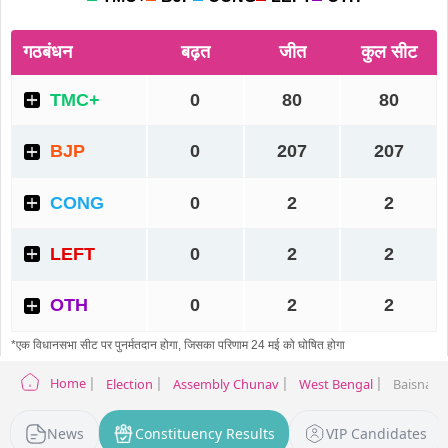
Home
Election
Assembly Chunav
West Bengal
Baisnabna
News
Constituency Results
VIP Candidates