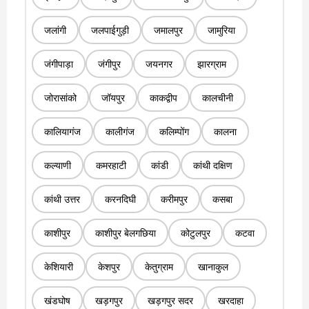
जलांगी
जलपाईगुड़ी
जमालपुर
जामुरिया
जंगीपाड़ा
जंगीपुर
जयनगर
झारग्राम
जोरासांको
जॉयपुर
काकद्वीप
कालचीनी
कालियागंज
कालीगंज
कलिम्पोंग
कालना
कल्याणी
कमरहाटी
कांडी
कांथी दक्षिण
कांथी उत्तर
करनदिघी
करीमपुर
कसबा
काशीपुर
काशीपुर बेलगछिया
कोटुलपुर
कटवा
केशियारी
केशपुर
केतुग्राम
खानाकुल
खंडघोष
खड़गपुर
खड़गपुर सदर
खरदाहा