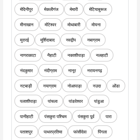
मेदिनीपुर
मेकलीगंज
मेमारी
मेटियाबुरूज
मीनाखान
मोंटेश्वर
मोथाबारी
मोयना
मुरारई
मुर्शिदाबाद
नवद्वीप
नबाग्राम
नागराकाटा
नैहाटी
नकाशीपाड़ा
नलहाटी
नंदकुमार
नंदीग्राम
नानूर
नरायनगढ़
नटबाड़ी
नयाग्राम
नोआपाड़ा
नउदा
ओंडा
पलाशीपाड़ा
पांचला
पांडवेश्वर
पांडुआ
पानीहाटी
पंसकुरा पश्चिम
पंसकुरा पूर्व
पारा
पताशपुर
पाथरप्रतिमा
फांसीदेवा
पिंगला