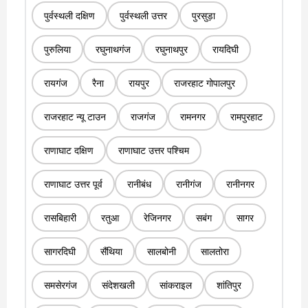
पुर्वस्थली दक्षिण
पुर्वस्थली उत्तर
पुरसुड़ा
पुरुलिया
रघुनाथगंज
रघुनाथपुर
रायदिघी
रायगंज
रैना
रायपुर
राजरहाट गोपालपुर
राजरहाट न्यू टाउन
राजगंज
रामनगर
रामपुरहाट
राणाघाट दक्षिण
राणाघाट उत्तर पश्चिम
राणाघाट उत्तर पूर्व
रानीबंध
रानीगंज
रानीनगर
रासबिहारी
रतुआ
रेजिनगर
सबंग
सागर
सागरदिघी
सैंथिया
सालबोनी
सालतोरा
समसेरगंज
संदेशखली
सांकराइल
शांतिपुर