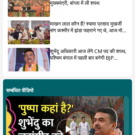
मुख्यमंत्री, बांग्ला में ली शपथ
माखन लाल कौन हैं? श्यामा प्रसाद मुखर्जी
संग कश्मीर में झंडा फहराने गए थे, आज मोदी
ने पांव छू लिए
शुभेंदु अधिकारी आज लेंगे CM पद की शपथ,
पश्चिम बंगाल में पहली बार बनेगी BJP
सरकार
सम्बंधित वीडियो