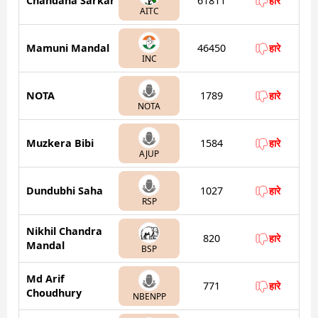
Chandana Sarkar
61811
हारे
AITC
Mamuni Mandal
46450
हारे
INC
NOTA
1789
हारे
NOTA
Muzkera Bibi
1584
हारे
AJUP
Dundubhi Saha
1027
हारे
RSP
Nikhil Chandra
820
हारे
Mandal
BSP
Md Arif
771
हारे
Choudhury
NBENPP