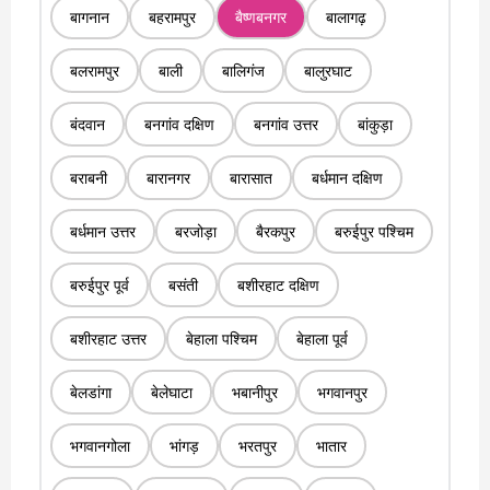
बागनान
बहरामपुर
बैष्णबनगर
बालागढ़
बलरामपुर
बाली
बालिगंज
बालुरघाट
बंदवान
बनगांव दक्षिण
बनगांव उत्तर
बांकुड़ा
बराबनी
बारानगर
बारासात
बर्धमान दक्षिण
बर्धमान उत्तर
बरजोड़ा
बैरकपुर
बरुईपुर पश्चिम
बरुईपुर पूर्व
बसंती
बशीरहाट दक्षिण
बशीरहाट उत्तर
बेहाला पश्चिम
बेहाला पूर्व
बेलडांगा
बेलेघाटा
भबानीपुर
भगवानपुर
भगवानगोला
भांगड़
भरतपुर
भातार