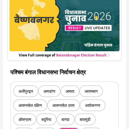
हो रही हर एक हलचल की अपडेट वो भी रियल टाइम में
View Full coverage of
Baisnabnagar
Election Result
पश्चिम बंगाल विधानसभा निर्वाचन क्षेत्र
अलीपुरद्वार
आमडांगा
आमता
आरामबाग
आसनसोल दक्षिण
आसनसोल उत्तर
अशोकनगर
औसग्राम
बदुरिया
बागदा
बाघमुंडी