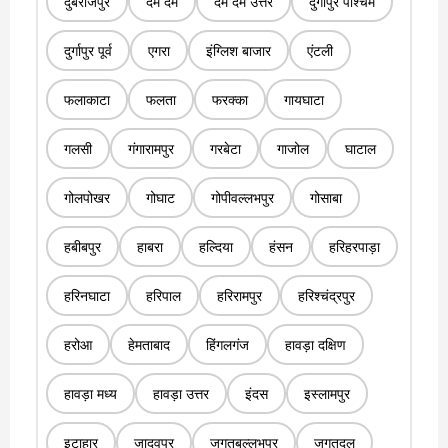
दुबराजपुर
दम दम
दम दम उत्तर
दुर्गापुर पश्चिम
दुर्गापुर पूर्व
एगरा
इंग्लिश बाजार
एंटली
फलाकाटा
फलता
फरक्का
गायघाटा
गलसी
गंगारामपुर
गरबेटा
गाजोल
घाटाल
गोलपोखर
गोघाट
गोपीवल्लभपुर
गोसाबा
हबीबपुर
हाबरा
हल्दिया
हंसन
हरिहरपाड़ा
हरिनघाटा
हरिपाल
हरिरामपुर
हरिश्चंद्रपुर
हरोआ
हेमताबाद
हिंगलगंज
हावड़ा दक्षिण
हावड़ा मध्य
हावड़ा उत्तर
इंदस
इस्लामपुर
इटाहार
जादवपुर
जगतबल्लभपुर
जगतदल