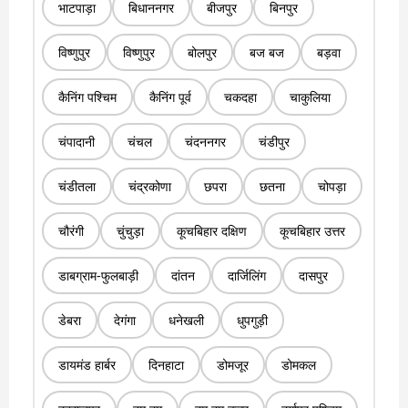
भाटपाड़ा
बिधाननगर
बीजपुर
बिनपुर
विष्णुपुर
विष्णुपुर
बोलपुर
बज बज
बड़वा
कैनिंग पश्चिम
कैनिंग पूर्व
चकदहा
चाकुलिया
चंपादानी
चंचल
चंदननगर
चंडीपुर
चंडीतला
चंद्रकोणा
छपरा
छतना
चोपड़ा
चौरंगी
चुंचुड़ा
कूचबिहार दक्षिण
कूचबिहार उत्तर
डाबग्राम-फुलबाड़ी
दांतन
दार्जिलिंग
दासपुर
डेबरा
देगंगा
धनेखली
धुपगुड़ी
डायमंड हार्बर
दिनहाटा
डोमजूर
डोमकल