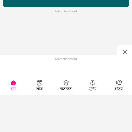
Advertisement
Advertisement
होम
शोज़
फटाफट
सुनिए
शॉर्ट्स
Top Shows
LallanKhas News
Entertainment
News
The Lallantop Show
Hindi Satire & Humor
Duniyadaari
Lallankhas Specials
Guest in the
Breaking News
Entertainment News
Newsroom
Top Political News
Hindi
Netanagri
Hindi
Top stories Cinema