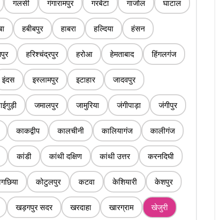
गलसी
गंगारामपुर
गरबेटा
गाजोल
घाटाल
बा
हबीबपुर
हाबरा
हल्दिया
हंसन
पुर
हरिश्चंद्रपुर
हरोआ
हेमताबाद
हिंगलगंज
इंदस
इस्लामपुर
इटाहार
जादवपुर
ईगुड़ी
जमालपुर
जामुरिया
जंगीपाड़ा
जंगीपुर
काकद्वीप
कालचीनी
कालियागंज
कालीगंज
कांडी
कांथी दक्षिण
कांथी उत्तर
करनदिघी
लगछिया
कोटुलपुर
कटवा
केशियारी
केशपुर
खड़गपुर सदर
खरदाहा
खारग्राम
खेजुरी