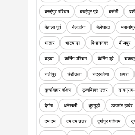
बरुईपुर पश्चिम
बरुईपुर पूर्व
बसंती
बशी
बेहाला पूर्व
बेलडांगा
बेलेघाटा
भबानीपु
भातार
भाटपाड़ा
बिधाननगर
बीजपुर
बड़वा
कैनिंग पश्चिम
कैनिंग पूर्व
चकदह
चंडीपुर
चंडीतला
चंद्रकोणा
छपरा
कूचबिहार दक्षिण
कूचबिहार उत्तर
डाबग्राम-
देगंगा
धनेखली
धुपगुड़ी
डायमंड हार्बर
दम दम
दम दम उत्तर
दुर्गापुर पश्चिम
दुर