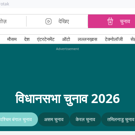
rotak
शोज़
देखिए
चुनाव
मौसम
देश
एंटरटेनमेंट
ऑटो
लल्लनख़ास
टेक्नोलॉजी
से
Advertisement
विधानसभा चुनाव 2026
पश्चिम बंगाल चुनाव
असम चुनाव
केरल चुनाव
तमिलनाडु चुनाव