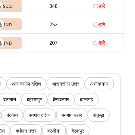
348
हारे
SUCI
252
हारे
IND
207
हारे
IND
ग
आसनसोल दक्षिण
आसनसोल उत्तर
अशोकनगर
बागनान
बहरामपुर
बैष्णबनगर
बालागढ़
बंदवान
बनगांव दक्षिण
बनगांव उत्तर
बांकुड़ा
्षिण
बर्धमान उत्तर
बरजोड़ा
बैरकपुर