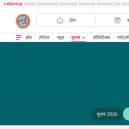
Lallantop
Aajtak
Indiatoday
Sportstak
Newstak
Mumbai Tak
Ast
होम
⌄
चुनाव
होम
लेटेस्ट
न्यूज़
पॉलिटिक्स
स्पोर्ट्स
चुनाव 2026