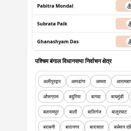
Pabitra Mondal
Subrata Paik
Ghanashyam Das
पश्चिम बंगाल विधानसभा निर्वाचन क्षेत्र
अलीपुरद्वार
आमडांगा
आमता
आरामबा
औसग्राम
बदुरिया
बागदा
बाघमुंडी
बलरामपुर
बाली
बालिगंज
बालुरघाट
बराबनी
बारानगर
बारासात
बर्धमान दक