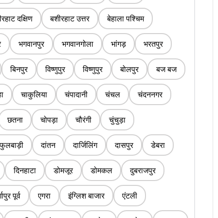
रहाट दक्षिण
बशीरहाट उत्तर
बेहाला पश्चिम
र
भगवानपुर
भगवानगोला
भांगड़
भरतपुर
बिनपुर
विष्णुपुर
विष्णुपुर
बोलपुर
बज बज
ा
चाकुलिया
चंपादानी
चंचल
चंदननगर
छतना
चोपड़ा
चौरंगी
चुंचुड़ा
फुलबाड़ी
दांतन
दार्जिलिंग
दासपुर
डेबरा
दिनहाटा
डोमजूर
डोमकल
दुबराजपुर
्गापुर पूर्व
एगरा
इंग्लिश बाजार
एंटली