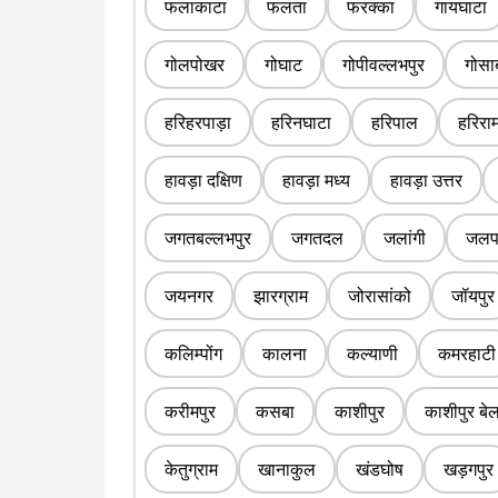
फलाकाटा
फलता
फरक्का
गायघाटा
गोलपोखर
गोघाट
गोपीवल्लभपुर
गोसा
हरिहरपाड़ा
हरिनघाटा
हरिपाल
हरिराम
हावड़ा दक्षिण
हावड़ा मध्य
हावड़ा उत्तर
जगतबल्लभपुर
जगतदल
जलांगी
जलपा
जयनगर
झारग्राम
जोरासांको
जॉयपुर
कलिम्पोंग
कालना
कल्याणी
कमरहाटी
करीमपुर
कसबा
काशीपुर
काशीपुर बे
केतुग्राम
खानाकुल
खंडघोष
खड़गपुर