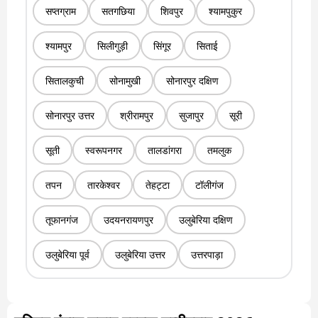
सप्तग्राम
सतगछिया
शिवपुर
श्यामपुकुर
श्यामपुर
सिलीगुड़ी
सिंगूर
सिताई
सितालकुची
सोनामुखी
सोनारपुर दक्षिण
सोनारपुर उत्तर
श्रीरामपुर
सुजापुर
सूरी
सूती
स्वरूपनगर
तालडांगरा
तमलुक
तपन
तारकेश्वर
तेहट्टा
टॉलीगंज
तूफानगंज
उदयनरायणपुर
उलुबेरिया दक्षिण
उलुबेरिया पूर्व
उलुबेरिया उत्तर
उत्तरपाड़ा