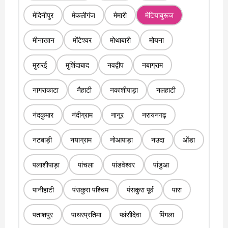
मेदिनीपुर
मेकलीगंज
मेमारी
मेटियाबुरूज
मीनाखान
मोंटेश्वर
मोथाबारी
मोयना
मुरारई
मुर्शिदाबाद
नवद्वीप
नबाग्राम
नागराकाटा
नैहाटी
नकाशीपाड़ा
नलहाटी
नंदकुमार
नंदीग्राम
नानूर
नरायनगढ़
नटबाड़ी
नयाग्राम
नोआपाड़ा
नउदा
ओंडा
पलाशीपाड़ा
पांचला
पांडवेश्वर
पांडुआ
पानीहाटी
पंसकुरा पश्चिम
पंसकुरा पूर्व
पारा
पताशपुर
पाथरप्रतिमा
फांसीदेवा
पिंगला