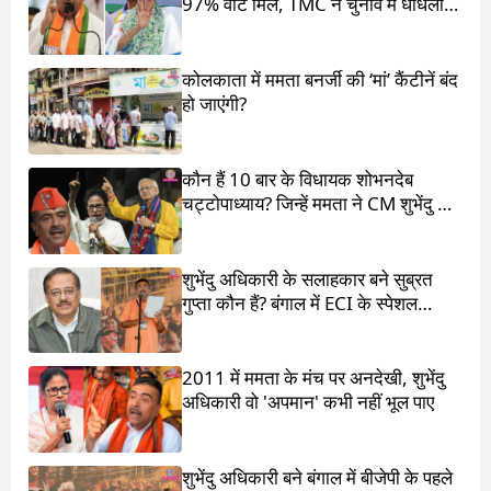
97% वोट मिले, TMC ने चुनाव में धांधली
का आरोप लगाया
कोलकाता में ममता बनर्जी की ‘मां’ कैंटीनें बंद
हो जाएंगी?
कौन हैं 10 बार के विधायक शोभनदेब
चट्टोपाध्याय? जिन्हें ममता ने CM शुभेंदु के
सामने खड़ा किया
शुभेंदु अधिकारी के सलाहकार बने सुब्रत
गुप्ता कौन हैं? बंगाल में ECI के स्पेशल
ऑब्जर्वर थे
2011 में ममता के मंच पर अनदेखी, शुभेंदु
अधिकारी वो 'अपमान' कभी नहीं भूल पाए
शुभेंदु अधिकारी बने बंगाल में बीजेपी के पहले