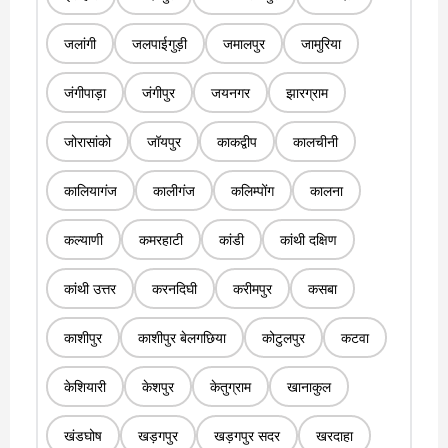
जलांगी
जलपाईगुड़ी
जमालपुर
जामुरिया
जंगीपाड़ा
जंगीपुर
जयनगर
झारग्राम
जोरासांको
जॉयपुर
काकद्वीप
कालचीनी
कालियागंज
कालीगंज
कलिम्पोंग
कालना
कल्याणी
कमरहाटी
कांडी
कांथी दक्षिण
कांथी उत्तर
करनदिघी
करीमपुर
कसबा
काशीपुर
काशीपुर बेलगछिया
कोटुलपुर
कटवा
केशियारी
केशपुर
केतुग्राम
खानाकुल
खंडघोष
खड़गपुर
खड़गपुर सदर
खरदाहा