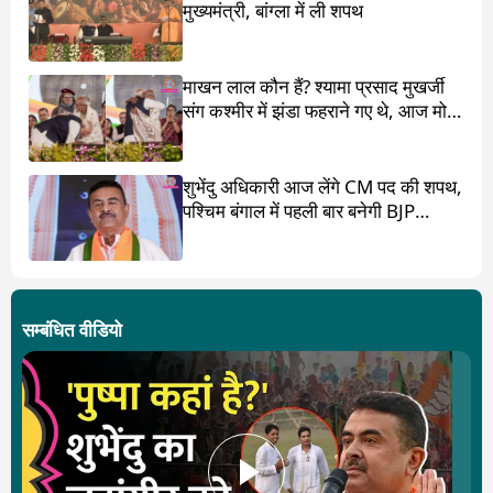
मुख्यमंत्री, बांग्ला में ली शपथ
माखन लाल कौन हैं? श्यामा प्रसाद मुखर्जी
संग कश्मीर में झंडा फहराने गए थे, आज मोदी
ने पांव छू लिए
शुभेंदु अधिकारी आज लेंगे CM पद की शपथ,
पश्चिम बंगाल में पहली बार बनेगी BJP
सरकार
सम्बंधित वीडियो