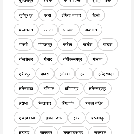
दुबराजपुर
दम दम
दम दम उत्तर
दुर्गापुर पश्चिम
दुर्गापुर पूर्व
एगरा
इंग्लिश बाजार
एंटली
फलाकाटा
फलता
फरक्का
गायघाटा
गलसी
गंगारामपुर
गरबेटा
गाजोल
घाटाल
गोलपोखर
गोघाट
गोपीवल्लभपुर
गोसाबा
हबीबपुर
हाबरा
हल्दिया
हंसन
हरिहरपाड़ा
हरिनघाटा
हरिपाल
हरिरामपुर
हरिश्चंद्रपुर
हरोआ
हेमताबाद
हिंगलगंज
हावड़ा दक्षिण
हावड़ा मध्य
हावड़ा उत्तर
इंदस
इस्लामपुर
इटाहार
जादवपुर
जगतबल्लभपुर
जगतदल