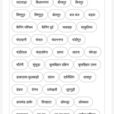
भाटपाड़ा
बिधाननगर
बीजपुर
बिनपुर
विष्णुपुर
विष्णुपुर
बोलपुर
बज बज
बड़वा
कैनिंग पश्चिम
कैनिंग पूर्व
चकदहा
चाकुलिया
चंपादानी
चंचल
चंदननगर
चंडीपुर
चंडीतला
चंद्रकोणा
छपरा
छतना
चोपड़ा
चौरंगी
चुंचुड़ा
कूचबिहार दक्षिण
कूचबिहार उत्तर
डाबग्राम-फुलबाड़ी
दांतन
दार्जिलिंग
दासपुर
डेबरा
देगंगा
धनेखली
धुपगुड़ी
डायमंड हार्बर
दिनहाटा
डोमजूर
डोमकल