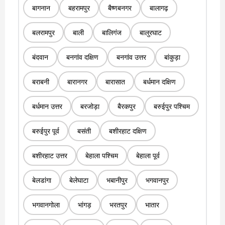
बागनान
बहरामपुर
बैष्णबनगर
बालागढ़
बलरामपुर
बाली
बालिगंज
बालुरघाट
बंदवान
बनगांव दक्षिण
बनगांव उत्तर
बांकुड़ा
बराबनी
बारानगर
बारासात
बर्धमान दक्षिण
बर्धमान उत्तर
बरजोड़ा
बैरकपुर
बरुईपुर पश्चिम
बरुईपुर पूर्व
बसंती
बशीरहाट दक्षिण
बशीरहाट उत्तर
बेहाला पश्चिम
बेहाला पूर्व
बेलडांगा
बेलेघाटा
भबानीपुर
भगवानपुर
भगवानगोला
भांगड़
भरतपुर
भातार