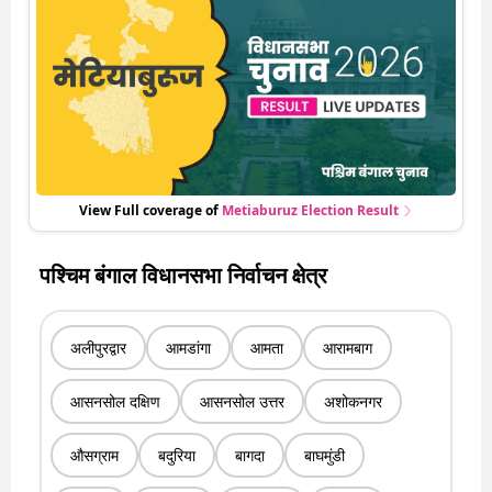
हो रही हर एक हलचल की अपडेट वो भी रियल टाइम में
View Full coverage of
Metiaburuz
Election Result
पश्चिम बंगाल विधानसभा निर्वाचन क्षेत्र
अलीपुरद्वार
आमडांगा
आमता
आरामबाग
आसनसोल दक्षिण
आसनसोल उत्तर
अशोकनगर
औसग्राम
बदुरिया
बागदा
बाघमुंडी