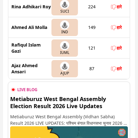
Rina Adhikari Roy
224
हारे
SUCI
Ahmed Ali Molla
149
हारे
IND
Rafiqul Islam
121
हारे
Gazi
IUML
Ajaz Ahmed
87
हारे
Ansari
AJUP
LIVE BLOG
Metiaburuz West Bengal Assembly
Election Result 2026 Live Updates
Metiaburuz West Bengal Assembly (Vidhan Sabha)
Result 2026 LIVE UPDATES: पश्चिम बंगाल विधानसभा चुनाव 2026 की
गिनती अगले कुछ ही देर में शुरू होने वाली है. यहां देखें मेटियाबुरूज सीट पर कौन
आगे-कौन पीछे से लेकर किस तरफ जा रहें है रुझान. साथ ही पाइए इस सीट पर