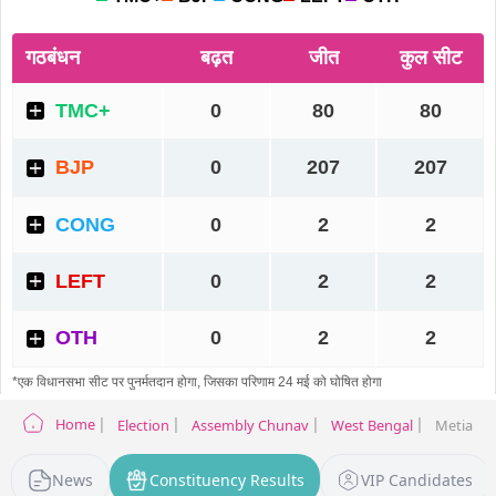
Home
Election
Assembly Chunav
West Bengal
Metiaburu
News
Constituency Results
VIP Candidates