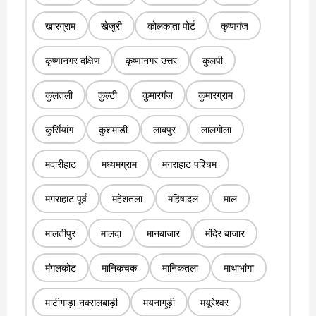
खारग्राम
खेजुरी
कोलकाता पोर्ट
कृष्णगंज
कृष्णानगर दक्षिण
कृष्णानगर उत्तर
कुलपी
कुलतली
कुल्टी
कुमारगंज
कुमारग्राम
कुर्सियांग
कुशमांडी
लाबपुर
लालगोला
मदारीहाट
मध्यमग्राम
मगराहाट पश्चिम
मगराहाट पूर्व
महेशतला
महिषादल
माल
मालतीपुर
मालदा
मानबाजार
मंदिर बाजार
मंगलकोट
मानिकचक
मानिकतला
माथाभांगा
माटीगाड़ा-नक्सलबाड़ी
मयनागुड़ी
मयूरेश्वर