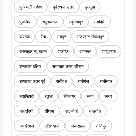
पुर्वस्थली दक्षिण
पुर्वस्थली उत्तर
पुरसुड़ा
पुरुलिया
रघुनाथगंज
रघुनाथपुर
रायदिघी
रायगंज
रैना
रायपुर
राजरहाट गोपालपुर
राजरहाट न्यू टाउन
राजगंज
रामनगर
रामपुरहाट
राणाघाट दक्षिण
राणाघाट उत्तर पश्चिम
राणाघाट उत्तर पूर्व
रानीबंध
रानीगंज
रानीनगर
रासबिहारी
रतुआ
रेजिनगर
सबंग
सागर
सागरदिघी
सैंथिया
सालबोनी
सालतोरा
समसेरगंज
संदेशखली
सांकराइल
शांतिपुर