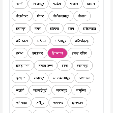
गलसी
गंगारामपुर
गरबेटा
गाजोल
घाटाल
गोलपोखर
गोघाट
गोपीवल्लभपुर
गोसाबा
हबीबपुर
हाबरा
हल्दिया
हंसन
हरिहरपाड़ा
हरिनघाटा
हरिपाल
हरिरामपुर
हरिश्चंद्रपुर
हरोआ
हेमताबाद
हिंगलगंज
हावड़ा दक्षिण
हावड़ा मध्य
हावड़ा उत्तर
इंदस
इस्लामपुर
इटाहार
जादवपुर
जगतबल्लभपुर
जगतदल
जलांगी
जलपाईगुड़ी
जमालपुर
जामुरिया
जंगीपाड़ा
जंगीपुर
जयनगर
झारग्राम