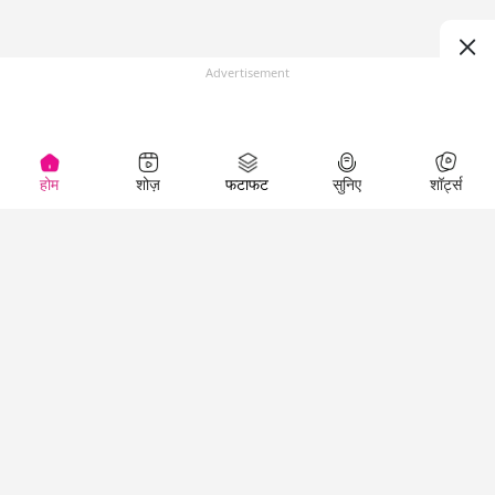
Advertisement
होम
शोज़
फटाफट
सुनिए
शॉर्ट्स
Top Shows
LallanKhas News
Entertainment
News
The Lallantop Show
Hindi Satire & Humor
Duniyadaari
Lallankhas Specials
Guest in the
Breaking News
Entertainment News
Newsroom
Top Political News
Hindi
Netanagri
Hindi
Top stories Cinema
Lallantop Baithki
Top History News
Entertainment Special
Kharcha Paani
Real Stories News
News
Aasan Bhasha Mein
Latest Political News
Top movies series
Social List
Top Literature News
review
Tarikh
Top Persons News
Latest Entertainment
Sehat
Top Profiles
News
The Cinema Show
Viral News
Business News
Technology
Top News