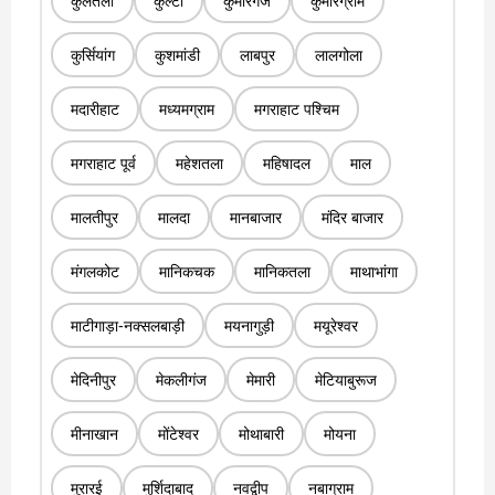
कुलतली
कुल्टी
कुमारगंज
कुमारग्राम
कुर्सियांग
कुशमांडी
लाबपुर
लालगोला
मदारीहाट
मध्यमग्राम
मगराहाट पश्चिम
मगराहाट पूर्व
महेशतला
महिषादल
माल
मालतीपुर
मालदा
मानबाजार
मंदिर बाजार
मंगलकोट
मानिकचक
मानिकतला
माथाभांगा
माटीगाड़ा-नक्सलबाड़ी
मयनागुड़ी
मयूरेश्वर
मेदिनीपुर
मेकलीगंज
मेमारी
मेटियाबुरूज
मीनाखान
मोंटेश्वर
मोथाबारी
मोयना
मुरारई
मुर्शिदाबाद
नवद्वीप
नबाग्राम