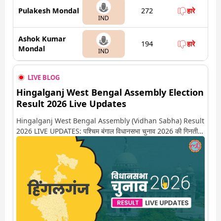
Pulakesh Mondal
272
हारे
IND
Ashok Kumar
194
हारे
Mondal
IND
LIVE BLOG
Hingalganj West Bengal Assembly Election
Result 2026 Live Updates
Hingalganj West Bengal Assembly (Vidhan Sabha) Result
2026 LIVE UPDATES: पश्चिम बंगाल विधानसभा चुनाव 2026 की गिनती
अगले कुछ ही देर में शुरू होने वाली है. यहां देखें हिंगलगंज सीट पर कौन आगे-
कौन पीछे से लेकर किस तरफ जा रहें है रुझान. साथ ही पाइए इस सीट पर हो
रही हर एक हलचल की अपडेट वो भी रियल टाइम में