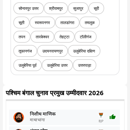
सोनारपुर उत्तर
श्रीरामपुर
सुजापुर
सूरी
सूती
स्वरूपनगर
तालडांगरा
तमलुक
तपन
तारकेश्वर
तेहट्टा
टॉलीगंज
तूफानगंज
उदयनरायणपुर
उलुबेरिया दक्षिण
उलुबेरिया पूर्व
उलुबेरिया उत्तर
उत्तरपाड़ा
पश्चिम बंगाल चुनाव प्रमुख उम्मीदवार 2026