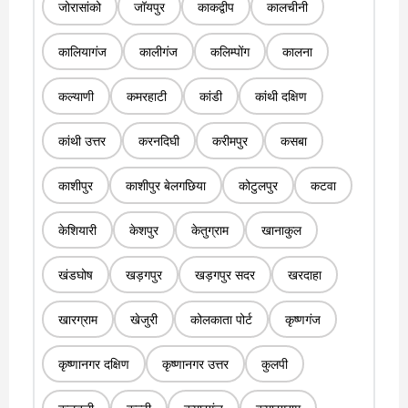
जोरासांको
जॉयपुर
काकद्वीप
कालचीनी
कालियागंज
कालीगंज
कलिम्पोंग
कालना
कल्याणी
कमरहाटी
कांडी
कांथी दक्षिण
कांथी उत्तर
करनदिघी
करीमपुर
कसबा
काशीपुर
काशीपुर बेलगछिया
कोटुलपुर
कटवा
केशियारी
केशपुर
केतुग्राम
खानाकुल
खंडघोष
खड़गपुर
खड़गपुर सदर
खरदाहा
खारग्राम
खेजुरी
कोलकाता पोर्ट
कृष्णगंज
कृष्णानगर दक्षिण
कृष्णानगर उत्तर
कुलपी