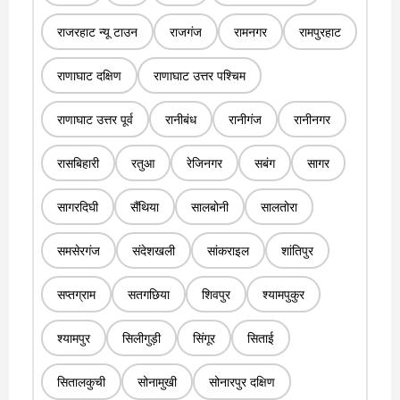
राजरहाट न्यू टाउन
राजगंज
रामनगर
रामपुरहाट
राणाघाट दक्षिण
राणाघाट उत्तर पश्चिम
राणाघाट उत्तर पूर्व
रानीबंध
रानीगंज
रानीनगर
रासबिहारी
रतुआ
रेजिनगर
सबंग
सागर
सागरदिघी
सैंथिया
सालबोनी
सालतोरा
समसेरगंज
संदेशखली
सांकराइल
शांतिपुर
सप्तग्राम
सतगछिया
शिवपुर
श्यामपुकुर
श्यामपुर
सिलीगुड़ी
सिंगूर
सिताई
सितालकुची
सोनामुखी
सोनारपुर दक्षिण