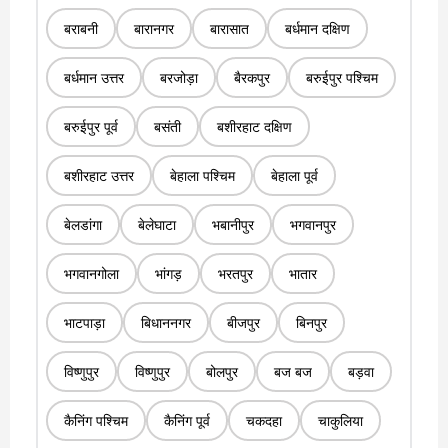
बराबनी
बारानगर
बारासात
बर्धमान दक्षिण
बर्धमान उत्तर
बरजोड़ा
बैरकपुर
बरुईपुर पश्चिम
बरुईपुर पूर्व
बसंती
बशीरहाट दक्षिण
बशीरहाट उत्तर
बेहाला पश्चिम
बेहाला पूर्व
बेलडांगा
बेलेघाटा
भबानीपुर
भगवानपुर
भगवानगोला
भांगड़
भरतपुर
भातार
भाटपाड़ा
बिधाननगर
बीजपुर
बिनपुर
विष्णुपुर
विष्णुपुर
बोलपुर
बज बज
बड़वा
कैनिंग पश्चिम
कैनिंग पूर्व
चकदहा
चाकुलिया