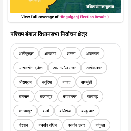
View Full coverage of
Hingalganj
Election Result
पश्चिम बंगाल विधानसभा निर्वाचन क्षेत्र
अलीपुरद्वार
आमडांगा
आमता
आरामबाग
आसनसोल दक्षिण
आसनसोल उत्तर
अशोकनगर
औसग्राम
बदुरिया
बागदा
बाघमुंडी
बागनान
बहरामपुर
बैष्णबनगर
बालागढ़
बलरामपुर
बाली
बालिगंज
बालुरघाट
बंदवान
बनगांव दक्षिण
बनगांव उत्तर
बांकुड़ा