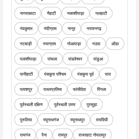
नागराकाटा
नैहाटी
नकाशीपाड़ा
नलहाटी
नंदकुमार
नंदीग्राम
नानूर
नरायनगढ़
नटबाड़ी
नयाग्राम
नोआपाड़ा
नउदा
ओंडा
पलाशीपाड़ा
पांचला
पांडवेश्वर
पांडुआ
पानीहाटी
पंसकुरा पश्चिम
पंसकुरा पूर्व
पारा
पताशपुर
पाथरप्रतिमा
फांसीदेवा
पिंगला
पुर्वस्थली दक्षिण
पुर्वस्थली उत्तर
पुरसुड़ा
पुरुलिया
रघुनाथगंज
रघुनाथपुर
रायदिघी
रायगंज
रैना
रायपुर
राजरहाट गोपालपुर