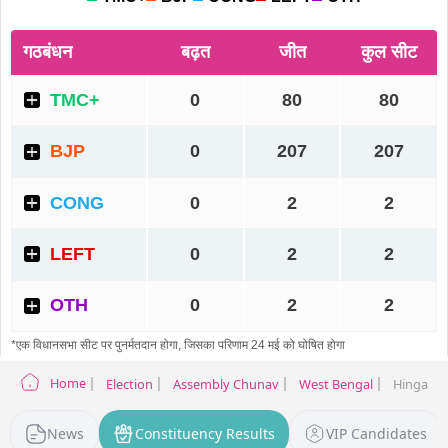
Home
Election
Assembly Chunav
West Bengal
Hingalgan
News
Constituency Results
VIP Candidates