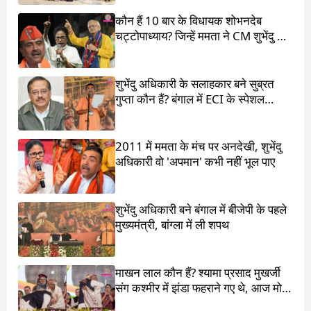
कौन हैं 10 बार के विधायक शोभनदेब
चट्टोपाध्याय? जिन्हें ममता ने CM शुभेंदु के
सामने खड़ा किया
शुभेंदु अधिकारी के सलाहकार बने सुब्रत
गुप्ता कौन हैं? बंगाल में ECI के स्पेशल
ऑब्जर्वर थे
2011 में ममता के मंच पर अनदेखी, शुभेंदु
अधिकारी वो 'अपमान' कभी नहीं भूल पाए
शुभेंदु अधिकारी बने बंगाल में बीजेपी के पहले
मुख्यमंत्री, बांग्ला में ली शपथ
माखन लाल कौन हैं? श्यामा प्रसाद मुखर्जी
संग कश्मीर में झंडा फहराने गए थे, आज मोदी
ने पांव छू लिए