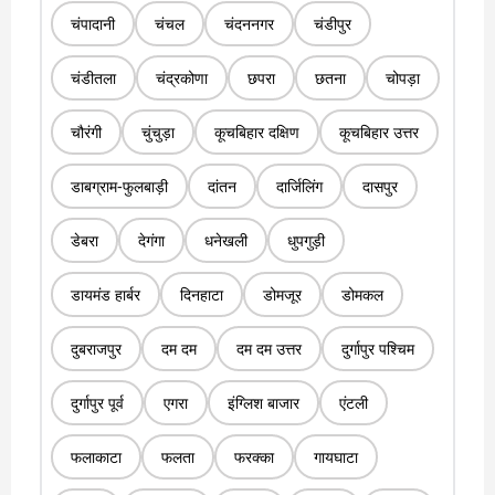
चंपादानी
चंचल
चंदननगर
चंडीपुर
चंडीतला
चंद्रकोणा
छपरा
छतना
चोपड़ा
चौरंगी
चुंचुड़ा
कूचबिहार दक्षिण
कूचबिहार उत्तर
डाबग्राम-फुलबाड़ी
दांतन
दार्जिलिंग
दासपुर
डेबरा
देगंगा
धनेखली
धुपगुड़ी
डायमंड हार्बर
दिनहाटा
डोमजूर
डोमकल
दुबराजपुर
दम दम
दम दम उत्तर
दुर्गापुर पश्चिम
दुर्गापुर पूर्व
एगरा
इंग्लिश बाजार
एंटली
फलाकाटा
फलता
फरक्का
गायघाटा