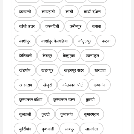
कल्याणी
कमरहाटी
कांडी
कांथी दक्षिण
कांथी उत्तर
करनदिघी
करीमपुर
कसबा
काशीपुर
काशीपुर बेलगछिया
कोटुलपुर
कटवा
केशियारी
केशपुर
केतुग्राम
खानाकुल
खंडघोष
खड़गपुर
खड़गपुर सदर
खरदाहा
खारग्राम
खेजुरी
कोलकाता पोर्ट
कृष्णगंज
कृष्णानगर दक्षिण
कृष्णानगर उत्तर
कुलपी
कुलतली
कुल्टी
कुमारगंज
कुमारग्राम
कुर्सियांग
कुशमांडी
लाबपुर
लालगोला