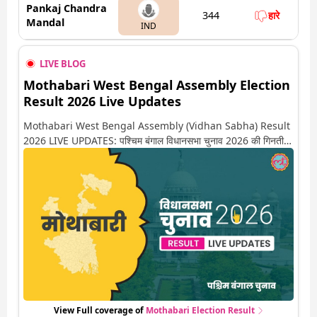
Pankaj Chandra
344
हारे
Mandal
IND
LIVE BLOG
Mothabari West Bengal Assembly Election
Result 2026 Live Updates
Mothabari West Bengal Assembly (Vidhan Sabha) Result
2026 LIVE UPDATES: पश्चिम बंगाल विधानसभा चुनाव 2026 की गिनती
अगले कुछ ही देर में शुरू होने वाली है. यहां देखें मोथाबारी सीट पर कौन आगे-कौन
पीछे से लेकर किस तरफ जा रहें है रुझान. साथ ही पाइए इस सीट पर हो रही हर
एक हलचल की अपडेट वो भी रियल टाइम में
View Full coverage of
Mothabari
Election Result