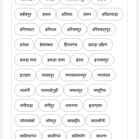
हबीबपुर
हाबरा
हल्दिया
हंसन
हरिहरपाड़ा
हरिनघाटा
हरिपाल
हरिरामपुर
हरिश्चंद्रपुर
हरोआ
हेमताबाद
हिंगलगंज
हावड़ा दक्षिण
हावड़ा मध्य
हावड़ा उत्तर
इंदस
इस्लामपुर
इटाहार
जादवपुर
जगतबल्लभपुर
जगतदल
जलांगी
जलपाईगुड़ी
जमालपुर
जामुरिया
जंगीपाड़ा
जंगीपुर
जयनगर
झारग्राम
जोरासांको
जॉयपुर
काकद्वीप
कालचीनी
कालियागंज
कालीगंज
कलिम्पोंग
कालना