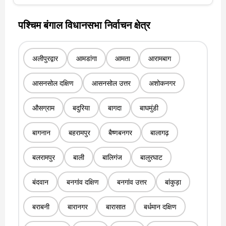
पश्चिम बंगाल विधानसभा निर्वाचन क्षेत्र
अलीपुरद्वार
आमडांगा
आमता
आरामबाग
आसनसोल दक्षिण
आसनसोल उत्तर
अशोकनगर
औसग्राम
बदुरिया
बागदा
बाघमुंडी
बागनान
बहरामपुर
बैष्णबनगर
बालागढ़
बलरामपुर
बाली
बालिगंज
बालुरघाट
बंदवान
बनगांव दक्षिण
बनगांव उत्तर
बांकुड़ा
बराबनी
बारानगर
बारासात
बर्धमान दक्षिण