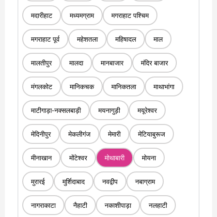
मदारीहाट
मध्यमग्राम
मगराहाट पश्चिम
मगराहाट पूर्व
महेशतला
महिषादल
माल
मालतीपुर
मालदा
मानबाजार
मंदिर बाजार
मंगलकोट
मानिकचक
मानिकतला
माथाभांगा
माटीगाड़ा-नक्सलबाड़ी
मयनागुड़ी
मयूरेश्वर
मेदिनीपुर
मेकलीगंज
मेमारी
मेटियाबुरूज
मीनाखान
मोंटेश्वर
मोथाबारी
मोयना
मुरारई
मुर्शिदाबाद
नवद्वीप
नबाग्राम
नागराकाटा
नैहाटी
नकाशीपाड़ा
नलहाटी