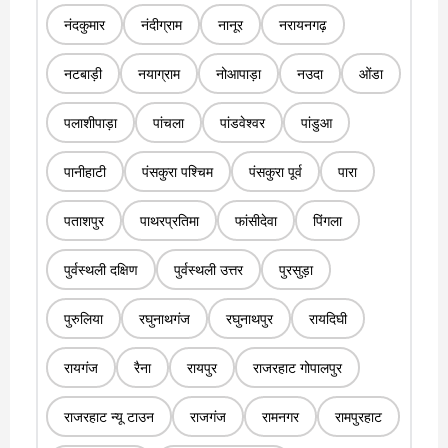
नंदकुमार
नंदीग्राम
नानूर
नरायनगढ़
नटबाड़ी
नयाग्राम
नोआपाड़ा
नउदा
ओंडा
पलाशीपाड़ा
पांचला
पांडवेश्वर
पांडुआ
पानीहाटी
पंसकुरा पश्चिम
पंसकुरा पूर्व
पारा
पताशपुर
पाथरप्रतिमा
फांसीदेवा
पिंगला
पुर्वस्थली दक्षिण
पुर्वस्थली उत्तर
पुरसुड़ा
पुरुलिया
रघुनाथगंज
रघुनाथपुर
रायदिघी
रायगंज
रैना
रायपुर
राजरहाट गोपालपुर
राजरहाट न्यू टाउन
राजगंज
रामनगर
रामपुरहाट