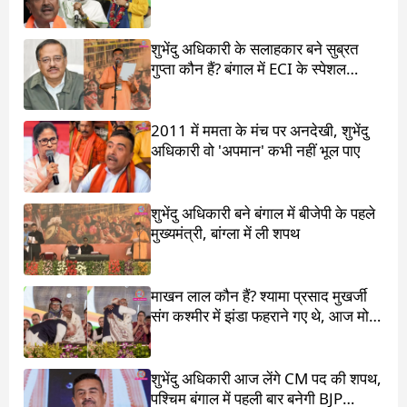
सामने खड़ा किया
शुभेंदु अधिकारी के सलाहकार बने सुब्रत
गुप्ता कौन हैं? बंगाल में ECI के स्पेशल
ऑब्जर्वर थे
2011 में ममता के मंच पर अनदेखी, शुभेंदु
अधिकारी वो 'अपमान' कभी नहीं भूल पाए
शुभेंदु अधिकारी बने बंगाल में बीजेपी के पहले
मुख्यमंत्री, बांग्ला में ली शपथ
माखन लाल कौन हैं? श्यामा प्रसाद मुखर्जी
संग कश्मीर में झंडा फहराने गए थे, आज मोदी
ने पांव छू लिए
शुभेंदु अधिकारी आज लेंगे CM पद की शपथ,
पश्चिम बंगाल में पहली बार बनेगी BJP