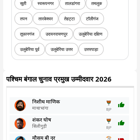
सूती
स्वरूपनगर
तालडांगरा
तमलुक
तपन
तारकेश्वर
तेहट्टा
टॉलीगंज
तूफानगंज
उदयनरायणपुर
उलुबेरिया दक्षिण
उलुबेरिया पूर्व
उलुबेरिया उत्तर
उत्तरपाड़ा
पश्चिम बंगाल चुनाव प्रमुख उम्मीदवार 2026