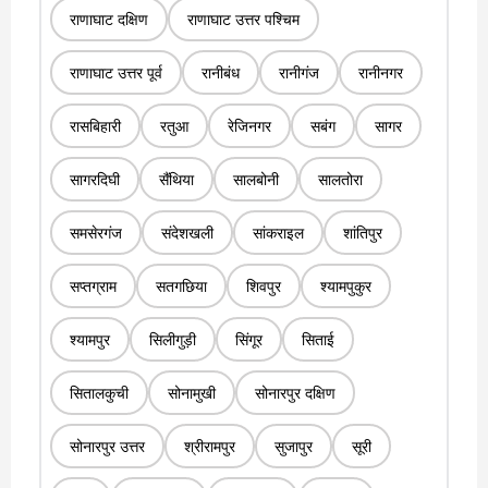
राणाघाट दक्षिण
राणाघाट उत्तर पश्चिम
राणाघाट उत्तर पूर्व
रानीबंध
रानीगंज
रानीनगर
रासबिहारी
रतुआ
रेजिनगर
सबंग
सागर
सागरदिघी
सैंथिया
सालबोनी
सालतोरा
समसेरगंज
संदेशखली
सांकराइल
शांतिपुर
सप्तग्राम
सतगछिया
शिवपुर
श्यामपुकुर
श्यामपुर
सिलीगुड़ी
सिंगूर
सिताई
सितालकुची
सोनामुखी
सोनारपुर दक्षिण
सोनारपुर उत्तर
श्रीरामपुर
सुजापुर
सूरी