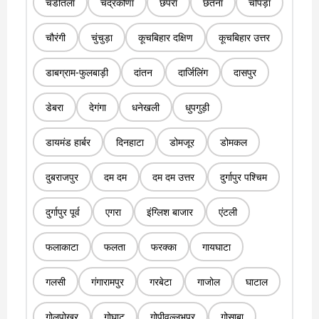
चंडीतला
चंद्रकोणा
छपरा
छतना
चोपड़ा
चौरंगी
चुंचुड़ा
कूचबिहार दक्षिण
कूचबिहार उत्तर
डाबग्राम-फुलबाड़ी
दांतन
दार्जिलिंग
दासपुर
डेबरा
देगंगा
धनेखली
धुपगुड़ी
डायमंड हार्बर
दिनहाटा
डोमजूर
डोमकल
दुबराजपुर
दम दम
दम दम उत्तर
दुर्गापुर पश्चिम
दुर्गापुर पूर्व
एगरा
इंग्लिश बाजार
एंटली
फलाकाटा
फलता
फरक्का
गायघाटा
गलसी
गंगारामपुर
गरबेटा
गाजोल
घाटाल
गोलपोखर
गोघाट
गोपीवल्लभपुर
गोसाबा