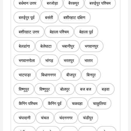
बर्धमान उत्तर
बरजोड़ा
बैरकपुर
बरुईपुर पश्चिम
बरुईपुर पूर्व
बसंती
बशीरहाट दक्षिण
बशीरहाट उत्तर
बेहाला पश्चिम
बेहाला पूर्व
बेलडांगा
बेलेघाटा
भबानीपुर
भगवानपुर
भगवानगोला
भांगड़
भरतपुर
भातार
भाटपाड़ा
बिधाननगर
बीजपुर
बिनपुर
विष्णुपुर
विष्णुपुर
बोलपुर
बज बज
बड़वा
कैनिंग पश्चिम
कैनिंग पूर्व
चकदहा
चाकुलिया
चंपादानी
चंचल
चंदननगर
चंडीपुर