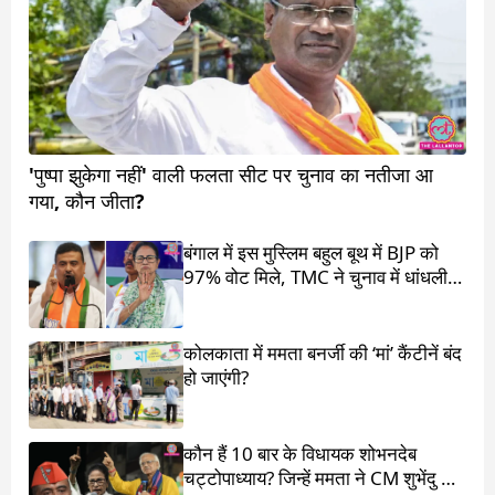
'पुष्पा झुकेगा नहीं' वाली फलता सीट पर चुनाव का नतीजा आ
गया, कौन जीता?
बंगाल में इस मुस्लिम बहुल बूथ में BJP को
97% वोट मिले, TMC ने चुनाव में धांधली
का आरोप लगाया
कोलकाता में ममता बनर्जी की ‘मां’ कैंटीनें बंद
हो जाएंगी?
कौन हैं 10 बार के विधायक शोभनदेब
चट्टोपाध्याय? जिन्हें ममता ने CM शुभेंदु के