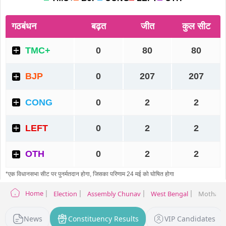
Home
Election
Assembly Chunav
West Bengal
Mothabari
News
Constituency Results
VIP Candidates