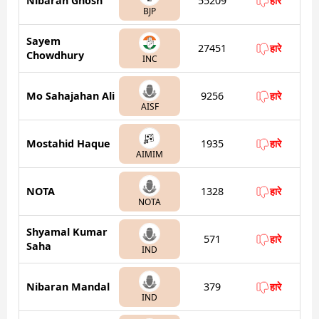
Nibaran Ghosh
55209
हारे
BJP
Sayem
27451
हारे
Chowdhury
INC
Mo Sahajahan Ali
9256
हारे
AISF
Mostahid Haque
1935
हारे
AIMIM
NOTA
1328
हारे
NOTA
Shyamal Kumar
571
हारे
Saha
IND
Nibaran Mandal
379
हारे
IND