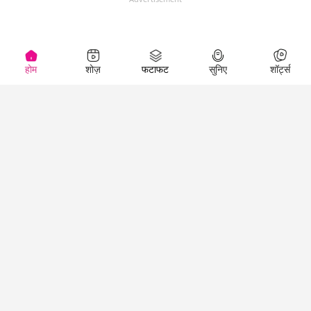
होम
शोज़
फटाफट
सुनिए
शॉर्ट्स
Top Shows
LallanKhas News
Entertainment
News
The Lallantop Show
Hindi Satire & Humor
Duniyadaari
Lallankhas Specials
Guest in the
Breaking News
Entertainment News
Newsroom
Top Political News
Hindi
Netanagri
Hindi
Top stories Cinema
Lallantop Baithki
Top History News
Entertainment Special
Kharcha Paani
Real Stories News
News
Aasan Bhasha Mein
Latest Political News
Top movies series
Social List
Top Literature News
review
Tarikh
Top Persons News
Latest Entertainment
Sehat
Top Profiles
News
The Cinema Show
Viral News
Business News
Technology
Top News
News
Business News in
Breaking News Hindi
Hindi
Top News Hindi
Latest Business News
Technology News in
Latest News Hindi
Business Special News
Hindi
Social Media News
Latest Tech News