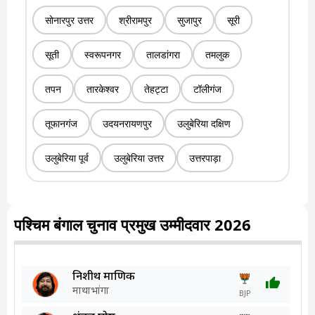
सोनारपुर उत्तर
श्रीरामपुर
सुजापुर
सूरी
सूती
स्वरूपनगर
तालडांगरा
तमलुक
तपन
तारकेश्वर
तेहट्टा
टॉलीगंज
तूफानगंज
उदयनरायणपुर
उलुबेरिया दक्षिण
उलुबेरिया पूर्व
उलुबेरिया उत्तर
उत्तरपाड़ा
पश्चिम बंगाल चुनाव प्रमुख उम्मीदवार 2026