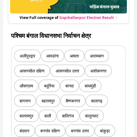
View Full coverage of
Gopiballavpur
Election Result
पश्चिम बंगाल विधानसभा निर्वाचन क्षेत्र
अलीपुरद्वार
आमडांगा
आमता
आरामबाग
आसनसोल दक्षिण
आसनसोल उत्तर
अशोकनगर
औसग्राम
बदुरिया
बागदा
बाघमुंडी
बागनान
बहरामपुर
बैष्णबनगर
बालागढ़
बलरामपुर
बाली
बालिगंज
बालुरघाट
बंदवान
बनगांव दक्षिण
बनगांव उत्तर
बांकुड़ा