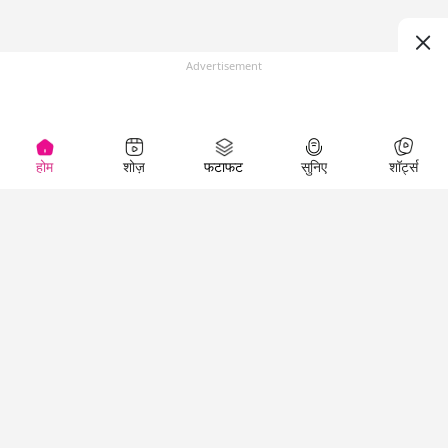
Advertisement
होम
शोज़
फटाफट
सुनिए
शॉर्ट्स
Top Shows
LallanKhas News
Entertainment
News
The Lallantop Show
Hindi Satire & Humor
Duniyadaari
Lallankhas Specials
Guest in the
Breaking News
Entertainment News
Newsroom
Top Political News
Hindi
Netanagri
Hindi
Top stories Cinema
Lallantop Baithki
Top History News
Entertainment Special
Kharcha Paani
Real Stories News
News
Aasan Bhasha Mein
Latest Political News
Top movies series
Social List
Top Literature News
review
Tarikh
Top Persons News
Latest Entertainment
Sehat
Top Profiles
News
The Cinema Show
Viral News
Business News
Technology
Top News