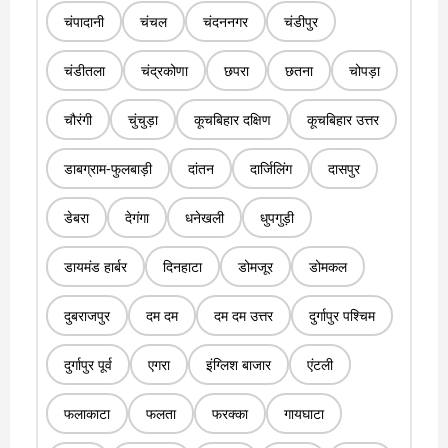
चंपादानी
चंचल
चंदननगर
चंडीपुर
चंडीतला
चंद्रकोणा
छपरा
छतना
चोपड़ा
चौरंगी
चुंचुड़ा
कूचबिहार दक्षिण
कूचबिहार उत्तर
डाबग्राम-फुलबाड़ी
दांतन
दार्जिलिंग
दासपुर
डेबरा
देगंगा
धनेखली
धुपगुड़ी
डायमंड हार्बर
दिनहाटा
डोमजूर
डोमकल
दुबराजपुर
दम दम
दम दम उत्तर
दुर्गापुर पश्चिम
दुर्गापुर पूर्व
एगरा
इंग्लिश बाजार
एंटली
फलाकाटा
फलता
फरक्का
गायघाटा