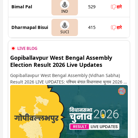
Bimal Pal
529
हारे
IND
Dharmapal Bisui
415
हारे
SUCI
LIVE BLOG
Gopiballavpur West Bengal Assembly
Election Result 2026 Live Updates
Gopiballavpur West Bengal Assembly (Vidhan Sabha)
Result 2026 LIVE UPDATES: पश्चिम बंगाल विधानसभा चुनाव 2026 की
गिनती अगले कुछ ही देर में शुरू होने वाली है. यहां देखें गोपीवल्लभपुर सीट पर
कौन आगे-कौन पीछे से लेकर किस तरफ जा रहें है रुझान. साथ ही पाइए इस सीट
पर हो रही हर एक हलचल की अपडेट वो भी रियल टाइम में