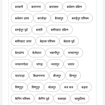
बराबनी
बारानगर
बारासात
बर्धमान दक्षिण
बर्धमान उत्तर
बरजोड़ा
बैरकपुर
बरुईपुर पश्चिम
बरुईपुर पूर्व
बसंती
बशीरहाट दक्षिण
बशीरहाट उत्तर
बेहाला पश्चिम
बेहाला पूर्व
बेलडांगा
बेलेघाटा
भबानीपुर
भगवानपुर
भगवानगोला
भांगड़
भरतपुर
भातार
भाटपाड़ा
बिधाननगर
बीजपुर
बिनपुर
विष्णुपुर
विष्णुपुर
बोलपुर
बज बज
बड़वा
कैनिंग पश्चिम
कैनिंग पूर्व
चकदहा
चाकुलिया