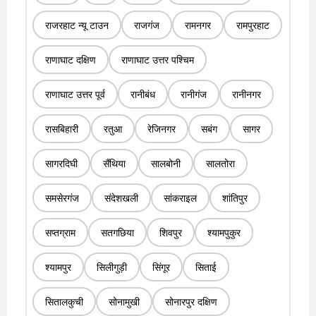
राजरहाट न्यू टाउन
राजगंज
रामनगर
रामपुरहाट
राणाघाट दक्षिण
राणाघाट उत्तर पश्चिम
राणाघाट उत्तर पूर्व
रानीबंध
रानीगंज
रानीनगर
रासबिहारी
रतुआ
रेजिनगर
सबंग
सागर
सागरदिघी
सैंथिया
सालबोनी
सालतोरा
समसेरगंज
संदेशखली
सांकराइल
शांतिपुर
सप्तग्राम
सतगछिया
शिवपुर
श्यामपुकुर
श्यामपुर
सिलीगुड़ी
सिंगूर
सिताई
सितालकुची
सोनामुखी
सोनारपुर दक्षिण