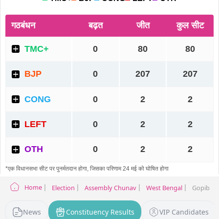
Home
Election
Assembly Chunav
West Bengal
Gopiballa
News
Constituency Results
VIP Candidates