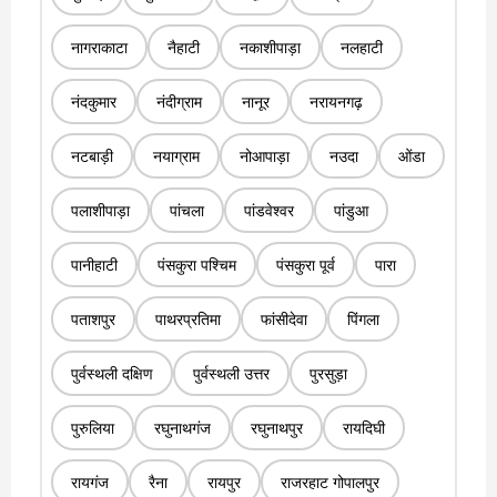
नागराकाटा
नैहाटी
नकाशीपाड़ा
नलहाटी
नंदकुमार
नंदीग्राम
नानूर
नरायनगढ़
नटबाड़ी
नयाग्राम
नोआपाड़ा
नउदा
ओंडा
पलाशीपाड़ा
पांचला
पांडवेश्वर
पांडुआ
पानीहाटी
पंसकुरा पश्चिम
पंसकुरा पूर्व
पारा
पताशपुर
पाथरप्रतिमा
फांसीदेवा
पिंगला
पुर्वस्थली दक्षिण
पुर्वस्थली उत्तर
पुरसुड़ा
पुरुलिया
रघुनाथगंज
रघुनाथपुर
रायदिघी
रायगंज
रैना
रायपुर
राजरहाट गोपालपुर