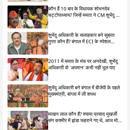
कौन हैं 10 बार के विधायक शोभनदेब
चट्टोपाध्याय? जिन्हें ममता ने CM शुभेंदु के
सामने खड़ा किया
शुभेंदु अधिकारी के सलाहकार बने सुब्रत
गुप्ता कौन हैं? बंगाल में ECI के स्पेशल
ऑब्जर्वर थे
2011 में ममता के मंच पर अनदेखी, शुभेंदु
अधिकारी वो 'अपमान' कभी नहीं भूल पाए
शुभेंदु अधिकारी बने बंगाल में बीजेपी के पहले
मुख्यमंत्री, बांग्ला में ली शपथ
माखन लाल कौन हैं? श्यामा प्रसाद मुखर्जी
संग कश्मीर में झंडा फहराने गए थे, आज मोदी
ने पांव छू लिए