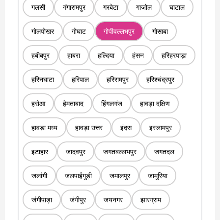
गलसी
गंगारामपुर
गरबेटा
गाजोल
घाटाल
गोलपोखर
गोघाट
गोपीवल्लभपुर
गोसाबा
हबीबपुर
हाबरा
हल्दिया
हंसन
हरिहरपाड़ा
हरिनघाटा
हरिपाल
हरिरामपुर
हरिश्चंद्रपुर
हरोआ
हेमताबाद
हिंगलगंज
हावड़ा दक्षिण
हावड़ा मध्य
हावड़ा उत्तर
इंदस
इस्लामपुर
इटाहार
जादवपुर
जगतबल्लभपुर
जगतदल
जलांगी
जलपाईगुड़ी
जमालपुर
जामुरिया
जंगीपाड़ा
जंगीपुर
जयनगर
झारग्राम