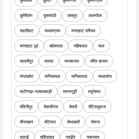
कुलतली
कुल्टी
कुमारगंज
कुमारग्राम
कुर्सियांग
कुशमांडी
लाबपुर
लालगोला
मदारीहाट
मध्यमग्राम
मगराहाट पश्चिम
मगराहाट पूर्व
महेशतला
महिषादल
माल
मालतीपुर
मालदा
मानबाजार
मंदिर बाजार
मंगलकोट
मानिकचक
मानिकतला
माथाभांगा
माटीगाड़ा-नक्सलबाड़ी
मयनागुड़ी
मयूरेश्वर
मेदिनीपुर
मेकलीगंज
मेमारी
मेटियाबुरूज
मीनाखान
मोंटेश्वर
मोथाबारी
मोयना
मुरारई
मुर्शिदाबाद
नवद्वीप
नबाग्राम