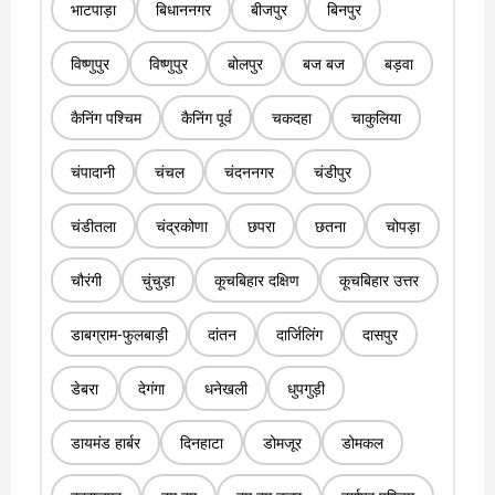
भाटपाड़ा
बिधाननगर
बीजपुर
बिनपुर
विष्णुपुर
विष्णुपुर
बोलपुर
बज बज
बड़वा
कैनिंग पश्चिम
कैनिंग पूर्व
चकदहा
चाकुलिया
चंपादानी
चंचल
चंदननगर
चंडीपुर
चंडीतला
चंद्रकोणा
छपरा
छतना
चोपड़ा
चौरंगी
चुंचुड़ा
कूचबिहार दक्षिण
कूचबिहार उत्तर
डाबग्राम-फुलबाड़ी
दांतन
दार्जिलिंग
दासपुर
डेबरा
देगंगा
धनेखली
धुपगुड़ी
डायमंड हार्बर
दिनहाटा
डोमजूर
डोमकल