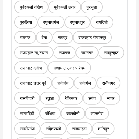
पुर्वस्थली दक्षिण
पुर्वस्थली उत्तर
पुरसुड़ा
पुरुलिया
रघुनाथगंज
रघुनाथपुर
रायदिघी
रायगंज
रैना
रायपुर
राजरहाट गोपालपुर
राजरहाट न्यू टाउन
राजगंज
रामनगर
रामपुरहाट
राणाघाट दक्षिण
राणाघाट उत्तर पश्चिम
राणाघाट उत्तर पूर्व
रानीबंध
रानीगंज
रानीनगर
रासबिहारी
रतुआ
रेजिनगर
सबंग
सागर
सागरदिघी
सैंथिया
सालबोनी
सालतोरा
समसेरगंज
संदेशखली
सांकराइल
शांतिपुर