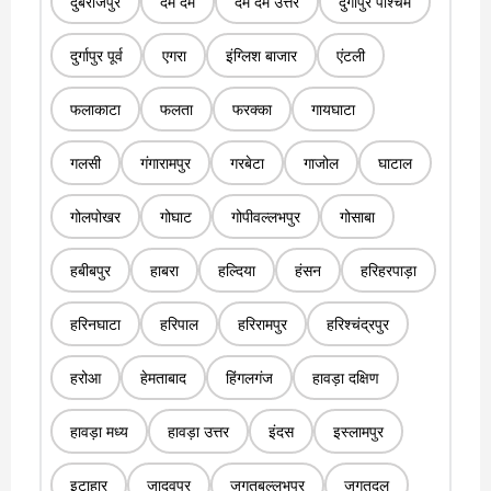
दुबराजपुर
दम दम
दम दम उत्तर
दुर्गापुर पश्चिम
दुर्गापुर पूर्व
एगरा
इंग्लिश बाजार
एंटली
फलाकाटा
फलता
फरक्का
गायघाटा
गलसी
गंगारामपुर
गरबेटा
गाजोल
घाटाल
गोलपोखर
गोघाट
गोपीवल्लभपुर
गोसाबा
हबीबपुर
हाबरा
हल्दिया
हंसन
हरिहरपाड़ा
हरिनघाटा
हरिपाल
हरिरामपुर
हरिश्चंद्रपुर
हरोआ
हेमताबाद
हिंगलगंज
हावड़ा दक्षिण
हावड़ा मध्य
हावड़ा उत्तर
इंदस
इस्लामपुर
इटाहार
जादवपुर
जगतबल्लभपुर
जगतदल