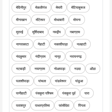
मेदिनीपुर
मेकलीगंज
मेमारी
मेटियाबुरूज
मीनाखान
मोंटेश्वर
मोथाबारी
मोयना
मुरारई
मुर्शिदाबाद
नवद्वीप
नबाग्राम
नागराकाटा
नैहाटी
नकाशीपाड़ा
नलहाटी
नंदकुमार
नंदीग्राम
नानूर
नरायनगढ़
नटबाड़ी
नयाग्राम
नोआपाड़ा
नउदा
ओंडा
पलाशीपाड़ा
पांचला
पांडवेश्वर
पांडुआ
पानीहाटी
पंसकुरा पश्चिम
पंसकुरा पूर्व
पारा
पताशपुर
पाथरप्रतिमा
फांसीदेवा
पिंगला