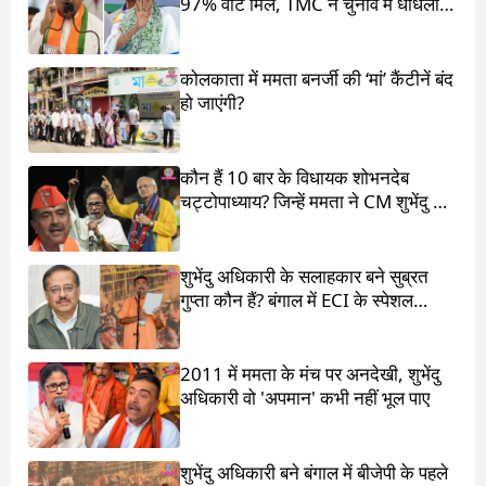
97% वोट मिले, TMC ने चुनाव में धांधली
का आरोप लगाया
कोलकाता में ममता बनर्जी की ‘मां’ कैंटीनें बंद
हो जाएंगी?
कौन हैं 10 बार के विधायक शोभनदेब
चट्टोपाध्याय? जिन्हें ममता ने CM शुभेंदु के
सामने खड़ा किया
शुभेंदु अधिकारी के सलाहकार बने सुब्रत
गुप्ता कौन हैं? बंगाल में ECI के स्पेशल
ऑब्जर्वर थे
2011 में ममता के मंच पर अनदेखी, शुभेंदु
अधिकारी वो 'अपमान' कभी नहीं भूल पाए
शुभेंदु अधिकारी बने बंगाल में बीजेपी के पहले