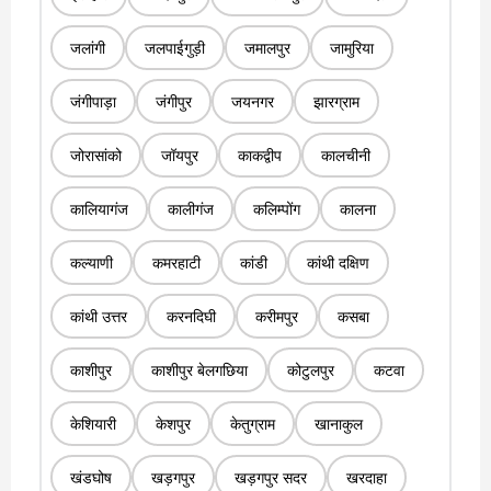
जलांगी
जलपाईगुड़ी
जमालपुर
जामुरिया
जंगीपाड़ा
जंगीपुर
जयनगर
झारग्राम
जोरासांको
जॉयपुर
काकद्वीप
कालचीनी
कालियागंज
कालीगंज
कलिम्पोंग
कालना
कल्याणी
कमरहाटी
कांडी
कांथी दक्षिण
कांथी उत्तर
करनदिघी
करीमपुर
कसबा
काशीपुर
काशीपुर बेलगछिया
कोटुलपुर
कटवा
केशियारी
केशपुर
केतुग्राम
खानाकुल
खंडघोष
खड़गपुर
खड़गपुर सदर
खरदाहा