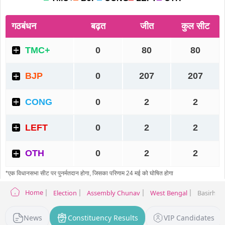
Home
Election
Assembly Chunav
West Bengal
Basirhat 
News
Constituency Results
VIP Candidates