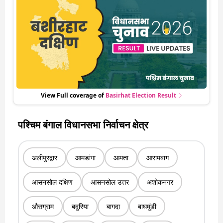
पर हो रही हर एक हलचल की अपडेट वो भी रियल टाइम में
View Full coverage of
Basirhat
Election Result
पश्चिम बंगाल विधानसभा निर्वाचन क्षेत्र
अलीपुरद्वार
आमडांगा
आमता
आरामबाग
आसनसोल दक्षिण
आसनसोल उत्तर
अशोकनगर
औसग्राम
बदुरिया
बागदा
बाघमुंडी