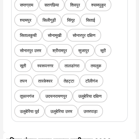
सप्तग्राम
सतगछिया
शिवपुर
श्यामपुकुर
श्यामपुर
सिलीगुड़ी
सिंगूर
सिताई
सितालकुची
सोनामुखी
सोनारपुर दक्षिण
सोनारपुर उत्तर
श्रीरामपुर
सुजापुर
सूरी
सूती
स्वरूपनगर
तालडांगरा
तमलुक
तपन
तारकेश्वर
तेहट्टा
टॉलीगंज
तूफानगंज
उदयनरायणपुर
उलुबेरिया दक्षिण
उलुबेरिया पूर्व
उलुबेरिया उत्तर
उत्तरपाड़ा