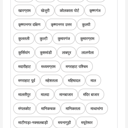
खारग्राम
खेजुरी
कोलकाता पोर्ट
कृष्णगंज
कृष्णानगर दक्षिण
कृष्णानगर उत्तर
कुलपी
कुलतली
कुल्टी
कुमारगंज
कुमारग्राम
कुर्सियांग
कुशमांडी
लाबपुर
लालगोला
मदारीहाट
मध्यमग्राम
मगराहाट पश्चिम
मगराहाट पूर्व
महेशतला
महिषादल
माल
मालतीपुर
मालदा
मानबाजार
मंदिर बाजार
मंगलकोट
मानिकचक
मानिकतला
माथाभांगा
माटीगाड़ा-नक्सलबाड़ी
मयनागुड़ी
मयूरेश्वर