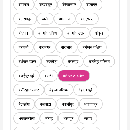
बागनान
बहरामपुर
बैष्णबनगर
बालागढ़
बलरामपुर
बाली
बालिगंज
बालुरघाट
बंदवान
बनगांव दक्षिण
बनगांव उत्तर
बांकुड़ा
बराबनी
बारानगर
बारासात
बर्धमान दक्षिण
बर्धमान उत्तर
बरजोड़ा
बैरकपुर
बरुईपुर पश्चिम
बरुईपुर पूर्व
बसंती
बशीरहाट दक्षिण
बशीरहाट उत्तर
बेहाला पश्चिम
बेहाला पूर्व
बेलडांगा
बेलेघाटा
भबानीपुर
भगवानपुर
भगवानगोला
भांगड़
भरतपुर
भातार