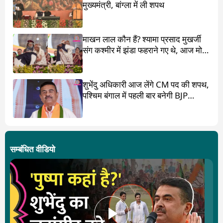
मुख्यमंत्री, बांग्ला में ली शपथ
माखन लाल कौन हैं? श्यामा प्रसाद मुखर्जी
संग कश्मीर में झंडा फहराने गए थे, आज मोदी
ने पांव छू लिए
शुभेंदु अधिकारी आज लेंगे CM पद की शपथ,
पश्चिम बंगाल में पहली बार बनेगी BJP
सरकार
सम्बंधित वीडियो