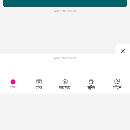
Advertisement
Advertisement
होम
शोज़
फटाफट
सुनिए
शॉर्ट्स
Top Shows
LallanKhas News
Entertainment
News
The Lallantop Show
Hindi Satire & Humor
Duniyadaari
Lallankhas Specials
Guest in the
Breaking News
Entertainment News
Newsroom
Top Political News
Hindi
Netanagri
Hindi
Top stories Cinema