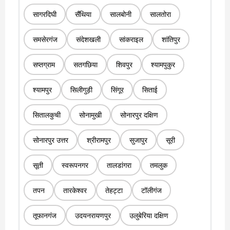
सागरदिघी
सैंथिया
सालबोनी
सालतोरा
समसेरगंज
संदेशखली
सांकराइल
शांतिपुर
सप्तग्राम
सतगछिया
शिवपुर
श्यामपुकुर
श्यामपुर
सिलीगुड़ी
सिंगूर
सिताई
सितालकुची
सोनामुखी
सोनारपुर दक्षिण
सोनारपुर उत्तर
श्रीरामपुर
सुजापुर
सूरी
सूती
स्वरूपनगर
तालडांगरा
तमलुक
तपन
तारकेश्वर
तेहट्टा
टॉलीगंज
तूफानगंज
उदयनरायणपुर
उलुबेरिया दक्षिण