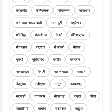
मंगलकोट
मानिकचक
मानिकतला
माथाभांगा
माटीगाड़ा-नक्सलबाड़ी
मयनागुड़ी
मयूरेश्वर
मेदिनीपुर
मेकलीगंज
मेमारी
मेटियाबुरूज
मीनाखान
मोंटेश्वर
मोथाबारी
मोयना
मुरारई
मुर्शिदाबाद
नवद्वीप
नबाग्राम
नागराकाटा
नैहाटी
नकाशीपाड़ा
नलहाटी
नंदकुमार
नंदीग्राम
नानूर
नरायनगढ़
नटबाड़ी
नयाग्राम
नोआपाड़ा
नउदा
ओंडा
पलाशीपाड़ा
पांचला
पांडवेश्वर
पांडुआ