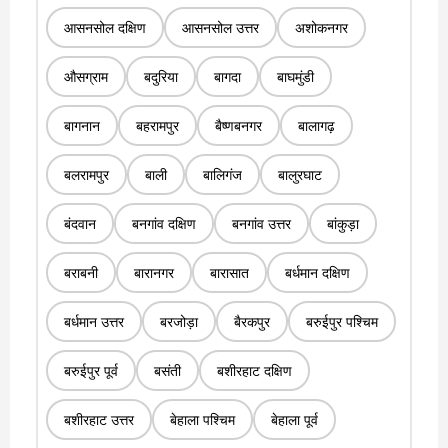
आसनसोल दक्षिण
आसनसोल उत्तर
अशोकनगर
औसग्राम
बदुरिया
बागदा
बाघमुंडी
बागनान
बहरामपुर
बैष्णबनगर
बालागढ़
बलरामपुर
बाली
बालिगंज
बालुरघाट
बंदवान
बनगांव दक्षिण
बनगांव उत्तर
बांकुड़ा
बराबनी
बारानगर
बारासात
बर्धमान दक्षिण
बर्धमान उत्तर
बरजोड़ा
बैरकपुर
बरुईपुर पश्चिम
बरुईपुर पूर्व
बसंती
बशीरहाट दक्षिण
बशीरहाट उत्तर
बेहाला पश्चिम
बेहाला पूर्व