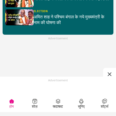
ELECTION
अमित शाह ने पश्चिम बंगाल के नये मुख्यमंत्री के
नाम की घोषणा की
Advertisement
Advertisement
होम
शोज़
फटाफट
सुनिए
शॉर्ट्स