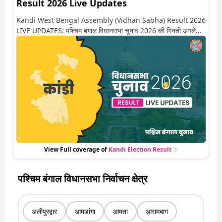
Result 2026 Live Updates
Kandi West Bengal Assembly (Vidhan Sabha) Result 2026
LIVE UPDATES: पश्चिम बंगाल विधानसभा चुनाव 2026 की गिनती अगले
कुछ ही देर में शुरू होने वाली है. यहां देखें कांडी सीट पर कौन आगे-कौन पीछे से
लेकर किस तरफ जा रहें है रुझान. साथ ही पाइए इस सीट पर हो रही हर एक
हलचल की अपडेट वो भी रियल टाइम में
View Full coverage of
Kandi
Election Result
पश्चिम बंगाल विधानसभा निर्वाचन क्षेत्र
अलीपुरद्वार
आमडांगा
आमता
आरामबाग