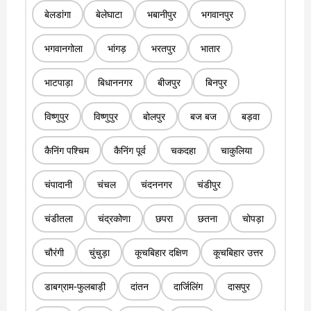
बेलडांगा
बेलेघाटा
भबानीपुर
भगवानपुर
भगवानगोला
भांगड़
भरतपुर
भातार
भाटपाड़ा
बिधाननगर
बीजपुर
बिनपुर
विष्णुपुर
विष्णुपुर
बोलपुर
बज बज
बड़वा
कैनिंग पश्चिम
कैनिंग पूर्व
चकदहा
चाकुलिया
चंपादानी
चंचल
चंदननगर
चंडीपुर
चंडीतला
चंद्रकोणा
छपरा
छतना
चोपड़ा
चौरंगी
चुंचुड़ा
कूचबिहार दक्षिण
कूचबिहार उत्तर
डाबग्राम-फुलबाड़ी
दांतन
दार्जिलिंग
दासपुर