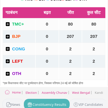
Home
Election
Assembly Chunav
West Bengal
Kandi Ele
News
Constituency Results
VIP Candidates