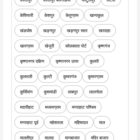
केशियारी
केशपुर
केतुग्राम
खानाकुल
खंडघोष
खड़गपुर
खड़गपुर सदर
खरदाहा
खारग्राम
खेजुरी
कोलकाता पोर्ट
कृष्णगंज
कृष्णानगर दक्षिण
कृष्णानगर उत्तर
कुलपी
कुलतली
कुल्टी
कुमारगंज
कुमारग्राम
कुर्सियांग
कुशमांडी
लाबपुर
लालगोला
मदारीहाट
मध्यमग्राम
मगराहाट पश्चिम
मगराहाट पूर्व
महेशतला
महिषादल
माल
मालतीपुर
मालदा
मानबाजार
मंदिर बाजार