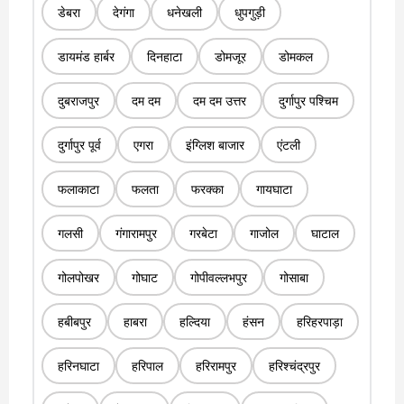
डेबरा
देगंगा
धनेखली
धुपगुड़ी
डायमंड हार्बर
दिनहाटा
डोमजूर
डोमकल
दुबराजपुर
दम दम
दम दम उत्तर
दुर्गापुर पश्चिम
दुर्गापुर पूर्व
एगरा
इंग्लिश बाजार
एंटली
फलाकाटा
फलता
फरक्का
गायघाटा
गलसी
गंगारामपुर
गरबेटा
गाजोल
घाटाल
गोलपोखर
गोघाट
गोपीवल्लभपुर
गोसाबा
हबीबपुर
हाबरा
हल्दिया
हंसन
हरिहरपाड़ा
हरिनघाटा
हरिपाल
हरिरामपुर
हरिश्चंद्रपुर