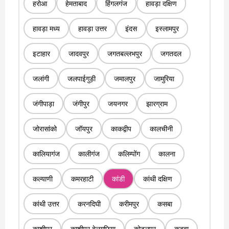
हरोआ
हेमताबाद
हिंगलगंज
हावड़ा दक्षिण
हावड़ा मध्य
हावड़ा उत्तर
इंदस
इस्लामपुर
इटाहार
जादवपुर
जगतबल्लभपुर
जगतदल
जलांगी
जलपाईगुड़ी
जमालपुर
जामुरिया
जंगीपाड़ा
जंगीपुर
जयनगर
झारग्राम
जोरासांको
जॉयपुर
काकद्वीप
कालचीनी
कालियागंज
कालीगंज
कलिम्पोंग
कालना
कल्याणी
कमरहाटी
कांडी
कांथी दक्षिण
कांथी उत्तर
करनदिघी
करीमपुर
कसबा
काशीपुर
काशीपुर बेलगछिया
कोटुलपुर
कटवा