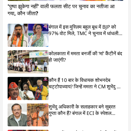
'पुष्पा झुकेगा नहीं' वाली फलता सीट पर चुनाव का नतीजा आ
गया, कौन जीता?
बंगाल में इस मुस्लिम बहुल बूथ में BJP को
97% वोट मिले, TMC ने चुनाव में धांधली
का आरोप लगाया
कोलकाता में ममता बनर्जी की ‘मां’ कैंटीनें बंद
हो जाएंगी?
कौन हैं 10 बार के विधायक शोभनदेब
चट्टोपाध्याय? जिन्हें ममता ने CM शुभेंदु के
सामने खड़ा किया
शुभेंदु अधिकारी के सलाहकार बने सुब्रत
गुप्ता कौन हैं? बंगाल में ECI के स्पेशल
ऑब्जर्वर थे