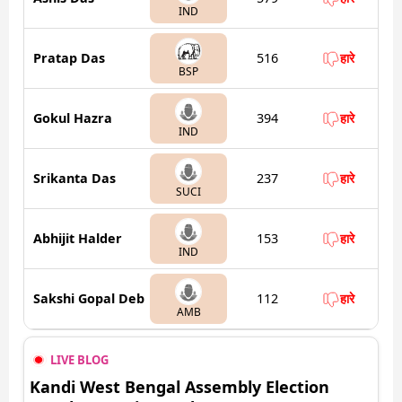
IND
Pratap Das
516
हारे
BSP
Gokul Hazra
394
हारे
IND
Srikanta Das
237
हारे
SUCI
Abhijit Halder
153
हारे
IND
Sakshi Gopal Deb
112
हारे
AMB
LIVE BLOG
Kandi West Bengal Assembly Election