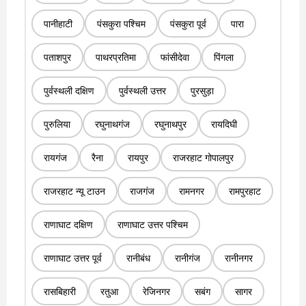
पानीहाटी
पंसकुरा पश्चिम
पंसकुरा पूर्व
पारा
पताशपुर
पाथरप्रतिमा
फांसीदेवा
पिंगला
पुर्वस्थली दक्षिण
पुर्वस्थली उत्तर
पुरसुड़ा
पुरुलिया
रघुनाथगंज
रघुनाथपुर
रायदिघी
रायगंज
रैना
रायपुर
राजरहाट गोपालपुर
राजरहाट न्यू टाउन
राजगंज
रामनगर
रामपुरहाट
राणाघाट दक्षिण
राणाघाट उत्तर पश्चिम
राणाघाट उत्तर पूर्व
रानीबंध
रानीगंज
रानीनगर
रासबिहारी
रतुआ
रेजिनगर
सबंग
सागर