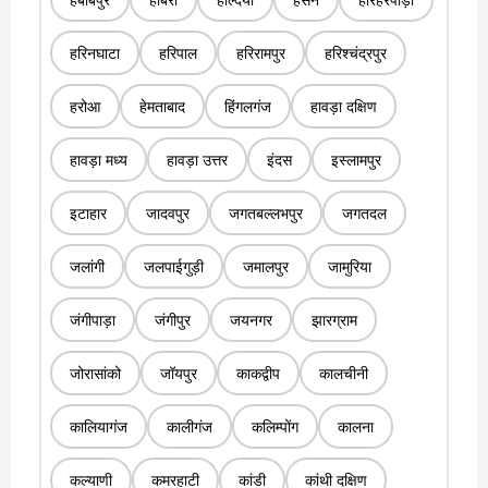
हरिनघाटा
हरिपाल
हरिरामपुर
हरिश्चंद्रपुर
हरोआ
हेमताबाद
हिंगलगंज
हावड़ा दक्षिण
हावड़ा मध्य
हावड़ा उत्तर
इंदस
इस्लामपुर
इटाहार
जादवपुर
जगतबल्लभपुर
जगतदल
जलांगी
जलपाईगुड़ी
जमालपुर
जामुरिया
जंगीपाड़ा
जंगीपुर
जयनगर
झारग्राम
जोरासांको
जॉयपुर
काकद्वीप
कालचीनी
कालियागंज
कालीगंज
कलिम्पोंग
कालना
कल्याणी
कमरहाटी
कांडी
कांथी दक्षिण