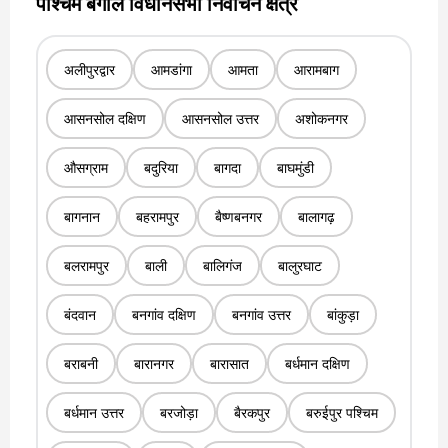
पश्चिम बंगाल विधानसभा निर्वाचन क्षेत्र
अलीपुरद्वार
आमडांगा
आमता
आरामबाग
आसनसोल दक्षिण
आसनसोल उत्तर
अशोकनगर
औसग्राम
बदुरिया
बागदा
बाघमुंडी
बागनान
बहरामपुर
बैष्णबनगर
बालागढ़
बलरामपुर
बाली
बालिगंज
बालुरघाट
बंदवान
बनगांव दक्षिण
बनगांव उत्तर
बांकुड़ा
बराबनी
बारानगर
बारासात
बर्धमान दक्षिण
बर्धमान उत्तर
बरजोड़ा
बैरकपुर
बरुईपुर पश्चिम