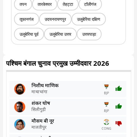
तपन
तारकेश्वर
तेहट्टा
टॉलीगंज
तूफानगंज
उदयनरायणपुर
उलुबेरिया दक्षिण
उलुबेरिया पूर्व
उलुबेरिया उत्तर
उत्तरपाड़ा
पश्चिम बंगाल चुनाव प्रमुख उम्मीदवार 2026