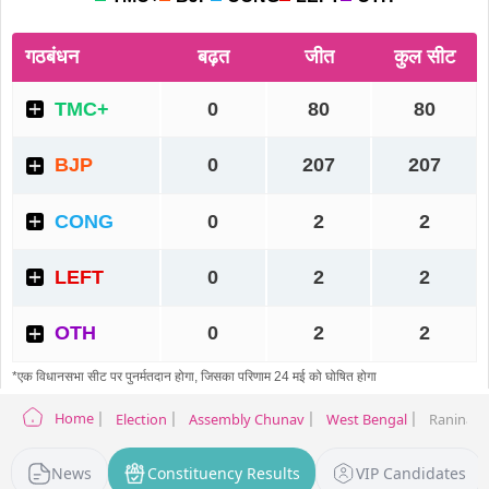
Home
Election
Assembly Chunav
West Bengal
Raninagar
News
Constituency Results
VIP Candidates