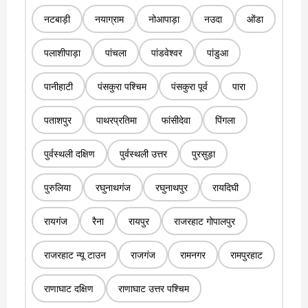
नटबाड़ी
नयाग्राम
नोआपाड़ा
नउदा
ओंडा
पलाशीपाड़ा
पांचला
पांडवेश्वर
पांडुआ
पानीहाटी
पंसकुरा पश्चिम
पंसकुरा पूर्व
पारा
पताशपुर
पाथरप्रतिमा
फांसीदेवा
पिंगला
पुर्वस्थली दक्षिण
पुर्वस्थली उत्तर
पुरसुड़ा
पुरुलिया
रघुनाथगंज
रघुनाथपुर
रायदिघी
रायगंज
रैना
रायपुर
राजरहाट गोपालपुर
राजरहाट न्यू टाउन
राजगंज
रामनगर
रामपुरहाट
राणाघाट दक्षिण
राणाघाट उत्तर पश्चिम