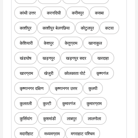
कांथी उत्तर
करनदिघी
करीमपुर
कसबा
काशीपुर
काशीपुर बेलगछिया
कोटुलपुर
कटवा
केशियारी
केशपुर
केतुग्राम
खानाकुल
खंडघोष
खड़गपुर
खड़गपुर सदर
खरदाहा
खारग्राम
खेजुरी
कोलकाता पोर्ट
कृष्णगंज
कृष्णानगर दक्षिण
कृष्णानगर उत्तर
कुलपी
कुलतली
कुल्टी
कुमारगंज
कुमारग्राम
कुर्सियांग
कुशमांडी
लाबपुर
लालगोला
मदारीहाट
मध्यमग्राम
मगराहाट पश्चिम