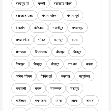
बरुईपुर पूर्व
बसंती
बशीरहाट दक्षिण
बशीरहाट उत्तर
बेहाला पश्चिम
बेहाला पूर्व
बेलडांगा
बेलेघाटा
भबानीपुर
भगवानपुर
भगवानगोला
भांगड़
भरतपुर
भातार
भाटपाड़ा
बिधाननगर
बीजपुर
बिनपुर
विष्णुपुर
विष्णुपुर
बोलपुर
बज बज
बड़वा
कैनिंग पश्चिम
कैनिंग पूर्व
चकदहा
चाकुलिया
चंपादानी
चंचल
चंदननगर
चंडीपुर
चंडीतला
चंद्रकोणा
छपरा
छतना
चोपड़ा