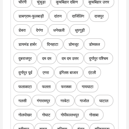
चौरंगी
चुंचुड़ा
कूचबिहार दक्षिण
कूचबिहार उत्तर
डाबग्राम-फुलबाड़ी
दांतन
दार्जिलिंग
दासपुर
डेबरा
देगंगा
धनेखली
धुपगुड़ी
डायमंड हार्बर
दिनहाटा
डोमजूर
डोमकल
दुबराजपुर
दम दम
दम दम उत्तर
दुर्गापुर पश्चिम
दुर्गापुर पूर्व
एगरा
इंग्लिश बाजार
एंटली
फलाकाटा
फलता
फरक्का
गायघाटा
गलसी
गंगारामपुर
गरबेटा
गाजोल
घाटाल
गोलपोखर
गोघाट
गोपीवल्लभपुर
गोसाबा
हबीबपुर
हाबरा
हल्दिया
हंसन
हरिहरपाड़ा