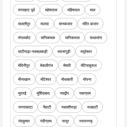
मगराहाट पूर्व
महेशतला
महिषादल
माल
मालतीपुर
मालदा
मानबाजार
मंदिर बाजार
मंगलकोट
मानिकचक
मानिकतला
माथाभांगा
माटीगाड़ा-नक्सलबाड़ी
मयनागुड़ी
मयूरेश्वर
मेदिनीपुर
मेकलीगंज
मेमारी
मेटियाबुरूज
मीनाखान
मोंटेश्वर
मोथाबारी
मोयना
मुरारई
मुर्शिदाबाद
नवद्वीप
नबाग्राम
नागराकाटा
नैहाटी
नकाशीपाड़ा
नलहाटी
नंदकुमार
नंदीग्राम
नानूर
नरायनगढ़