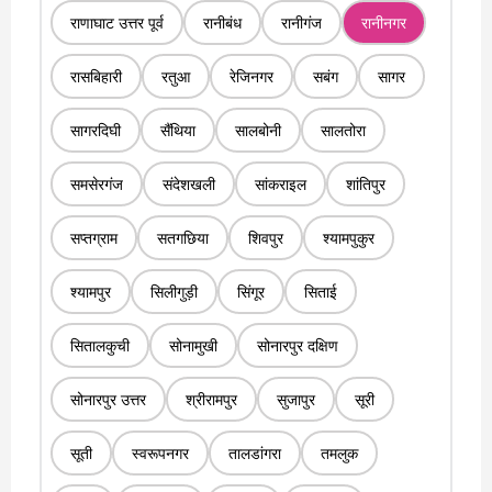
राणाघाट उत्तर पूर्व
रानीबंध
रानीगंज
रानीनगर
रासबिहारी
रतुआ
रेजिनगर
सबंग
सागर
सागरदिघी
सैंथिया
सालबोनी
सालतोरा
समसेरगंज
संदेशखली
सांकराइल
शांतिपुर
सप्तग्राम
सतगछिया
शिवपुर
श्यामपुकुर
श्यामपुर
सिलीगुड़ी
सिंगूर
सिताई
सितालकुची
सोनामुखी
सोनारपुर दक्षिण
सोनारपुर उत्तर
श्रीरामपुर
सुजापुर
सूरी
सूती
स्वरूपनगर
तालडांगरा
तमलुक