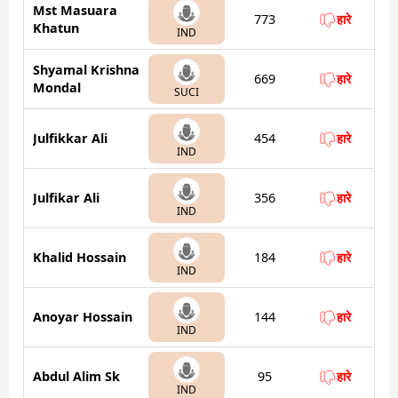
Mst Masuara
773
हारे
Khatun
IND
Shyamal Krishna
669
हारे
Mondal
SUCI
Julfikkar Ali
454
हारे
IND
Julfikar Ali
356
हारे
IND
Khalid Hossain
184
हारे
IND
Anoyar Hossain
144
हारे
IND
Abdul Alim Sk
95
हारे
IND