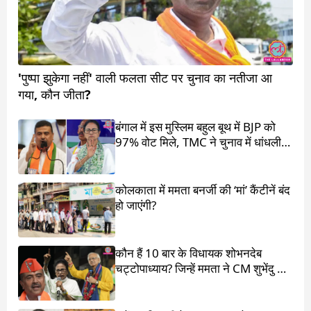
'पुष्पा झुकेगा नहीं' वाली फलता सीट पर चुनाव का नतीजा आ
गया, कौन जीता?
बंगाल में इस मुस्लिम बहुल बूथ में BJP को
97% वोट मिले, TMC ने चुनाव में धांधली
का आरोप लगाया
कोलकाता में ममता बनर्जी की ‘मां’ कैंटीनें बंद
हो जाएंगी?
कौन हैं 10 बार के विधायक शोभनदेब
चट्टोपाध्याय? जिन्हें ममता ने CM शुभेंदु के
सामने खड़ा किया