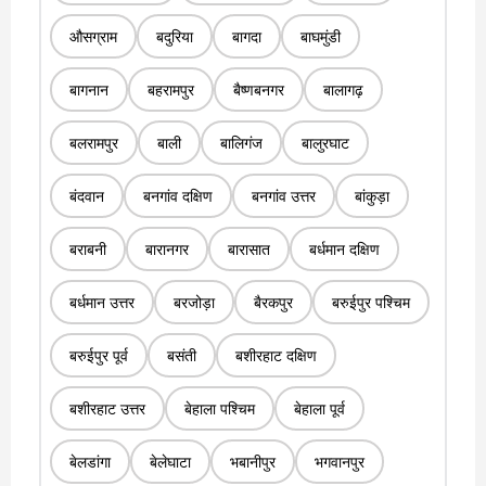
औसग्राम
बदुरिया
बागदा
बाघमुंडी
बागनान
बहरामपुर
बैष्णबनगर
बालागढ़
बलरामपुर
बाली
बालिगंज
बालुरघाट
बंदवान
बनगांव दक्षिण
बनगांव उत्तर
बांकुड़ा
बराबनी
बारानगर
बारासात
बर्धमान दक्षिण
बर्धमान उत्तर
बरजोड़ा
बैरकपुर
बरुईपुर पश्चिम
बरुईपुर पूर्व
बसंती
बशीरहाट दक्षिण
बशीरहाट उत्तर
बेहाला पश्चिम
बेहाला पूर्व
बेलडांगा
बेलेघाटा
भबानीपुर
भगवानपुर