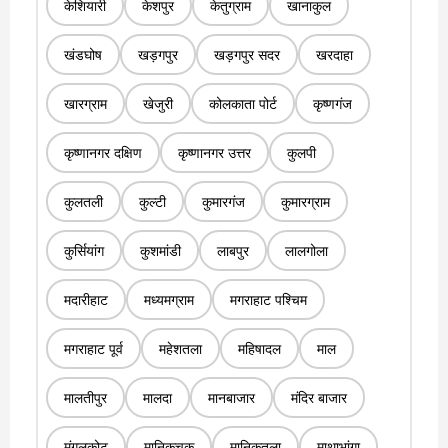
केशियारी
केशपुर
केतुग्राम
खानाकुल
खंडघोष
खड़गपुर
खड़गपुर सदर
खरदाहा
खारग्राम
खेजुरी
कोलकाता पोर्ट
कृष्णगंज
कृष्णानगर दक्षिण
कृष्णानगर उत्तर
कुलपी
कुलतली
कुल्टी
कुमारगंज
कुमारग्राम
कुर्सियांग
कुशमांडी
लाबपुर
लालगोला
मदारीहाट
मध्यमग्राम
मगराहाट पश्चिम
मगराहाट पूर्व
महेशतला
महिषादल
माल
मालतीपुर
मालदा
मानबाजार
मंदिर बाजार
मंगलकोट
मानिकचक
मानिकतला
माथाभांगा