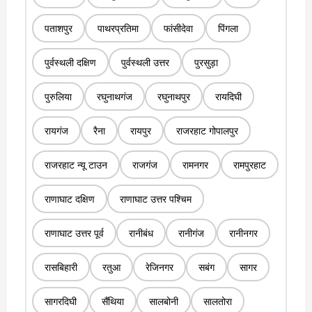
पताशपुर
पाथरप्रतिमा
फांसीदेवा
पिंगला
पुर्वस्थली दक्षिण
पुर्वस्थली उत्तर
पुरसुड़ा
पुरुलिया
रघुनाथगंज
रघुनाथपुर
रायदिघी
रायगंज
रैना
रायपुर
राजरहाट गोपालपुर
राजरहाट न्यू टाउन
राजगंज
रामनगर
रामपुरहाट
राणाघाट दक्षिण
राणाघाट उत्तर पश्चिम
राणाघाट उत्तर पूर्व
रानीबंध
रानीगंज
रानीनगर
रासबिहारी
रतुआ
रेजिनगर
सबंग
सागर
सागरदिघी
सैंथिया
सालबोनी
सालतोरा