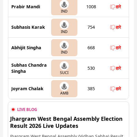
Prabir Mandi
1008
हारे
IND
Subhasis Karak
754
हारे
IND
Abhijit Singha
668
हारे
IND
Subhas Chandra
530
हारे
Singha
SUCI
Joyram Chalak
385
हारे
AMB
LIVE BLOG
Jhargram West Bengal Assembly Election
Result 2026 Live Updates
Jhargram West Bengal Assembly (Vidhan Sabha) Result