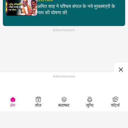
ELECTION
अमित शाह ने पश्चिम बंगाल के नये मुख्यमंत्री के
नाम की घोषणा की
Advertisement
Advertisement
होम
शोज़
फटाफट
सुनिए
शॉर्ट्स
Top Shows
LallanKhas News
Entertainment