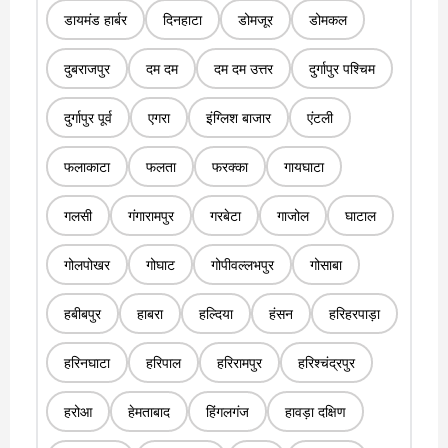
डायमंड हार्बर
दिनहाटा
डोमजूर
डोमकल
दुबराजपुर
दम दम
दम दम उत्तर
दुर्गापुर पश्चिम
दुर्गापुर पूर्व
एगरा
इंग्लिश बाजार
एंटली
फलाकाटा
फलता
फरक्का
गायघाटा
गलसी
गंगारामपुर
गरबेटा
गाजोल
घाटाल
गोलपोखर
गोघाट
गोपीवल्लभपुर
गोसाबा
हबीबपुर
हाबरा
हल्दिया
हंसन
हरिहरपाड़ा
हरिनघाटा
हरिपाल
हरिरामपुर
हरिश्चंद्रपुर
हरोआ
हेमताबाद
हिंगलगंज
हावड़ा दक्षिण