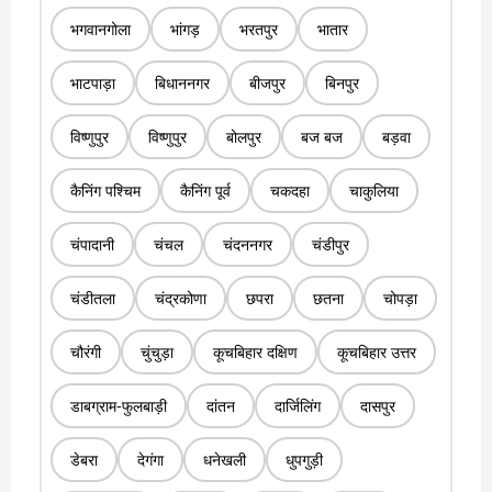
भगवानगोला
भांगड़
भरतपुर
भातार
भाटपाड़ा
बिधाननगर
बीजपुर
बिनपुर
विष्णुपुर
विष्णुपुर
बोलपुर
बज बज
बड़वा
कैनिंग पश्चिम
कैनिंग पूर्व
चकदहा
चाकुलिया
चंपादानी
चंचल
चंदननगर
चंडीपुर
चंडीतला
चंद्रकोणा
छपरा
छतना
चोपड़ा
चौरंगी
चुंचुड़ा
कूचबिहार दक्षिण
कूचबिहार उत्तर
डाबग्राम-फुलबाड़ी
दांतन
दार्जिलिंग
दासपुर
डेबरा
देगंगा
धनेखली
धुपगुड़ी