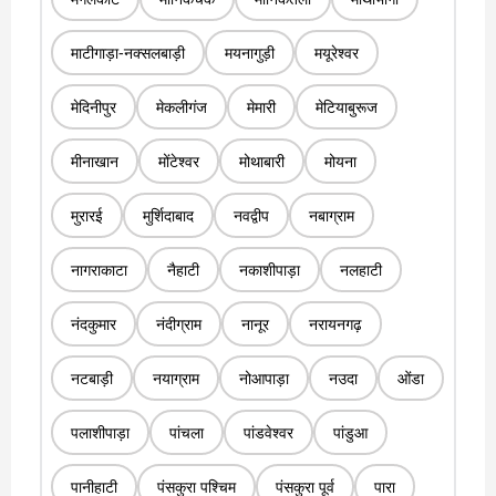
माटीगाड़ा-नक्सलबाड़ी
मयनागुड़ी
मयूरेश्वर
मेदिनीपुर
मेकलीगंज
मेमारी
मेटियाबुरूज
मीनाखान
मोंटेश्वर
मोथाबारी
मोयना
मुरारई
मुर्शिदाबाद
नवद्वीप
नबाग्राम
नागराकाटा
नैहाटी
नकाशीपाड़ा
नलहाटी
नंदकुमार
नंदीग्राम
नानूर
नरायनगढ़
नटबाड़ी
नयाग्राम
नोआपाड़ा
नउदा
ओंडा
पलाशीपाड़ा
पांचला
पांडवेश्वर
पांडुआ
पानीहाटी
पंसकुरा पश्चिम
पंसकुरा पूर्व
पारा