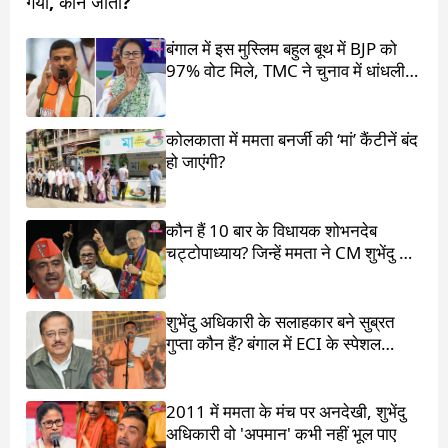
गया, कौन जीता?
बंगाल में इस मुस्लिम बहुल बूथ में BJP को
97% वोट मिले, TMC ने चुनाव में धांधली
का आरोप लगाया
कोलकाता में ममता बनर्जी की ‘मां’ कैंटीनें बंद
हो जाएंगी?
कौन हैं 10 बार के विधायक शोभनदेब
चट्टोपाध्याय? जिन्हें ममता ने CM शुभेंदु के
सामने खड़ा किया
शुभेंदु अधिकारी के सलाहकार बने सुब्रत
गुप्ता कौन हैं? बंगाल में ECI के स्पेशल
ऑब्जर्वर थे
2011 में ममता के मंच पर अनदेखी, शुभेंदु
अधिकारी वो 'अपमान' कभी नहीं भूल पाए