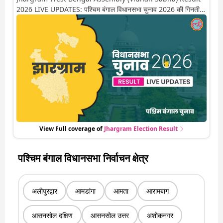
2026 LIVE UPDATES: पश्चिम बंगाल विधानसभा चुनाव 2026 की गिनती
अगले कुछ ही देर में शुरू होने वाली है. यहां देखें झारग्राम सीट पर कौन आगे-कौन
पीछे से लेकर किस तरफ जा रहें है रुझान. साथ ही पाइए इस सीट पर हो रही हर
एक हलचल की अपडेट वो भी रियल टाइम में
View Full coverage of
Jhargram
Election Result
पश्चिम बंगाल विधानसभा निर्वाचन क्षेत्र
अलीपुरद्वार
आमडांगा
आमता
आरामबाग
आसनसोल दक्षिण
आसनसोल उत्तर
अशोकनगर