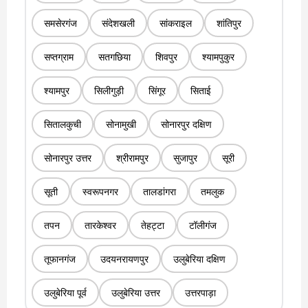
समसेरगंज
संदेशखली
सांकराइल
शांतिपुर
सप्तग्राम
सतगछिया
शिवपुर
श्यामपुकुर
श्यामपुर
सिलीगुड़ी
सिंगूर
सिताई
सितालकुची
सोनामुखी
सोनारपुर दक्षिण
सोनारपुर उत्तर
श्रीरामपुर
सुजापुर
सूरी
सूती
स्वरूपनगर
तालडांगरा
तमलुक
तपन
तारकेश्वर
तेहट्टा
टॉलीगंज
तूफानगंज
उदयनरायणपुर
उलुबेरिया दक्षिण
उलुबेरिया पूर्व
उलुबेरिया उत्तर
उत्तरपाड़ा