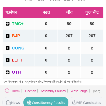
Home
Election
Assembly Chunav
West Bengal
Jhargram 
News
Constituency Results
VIP Candidates