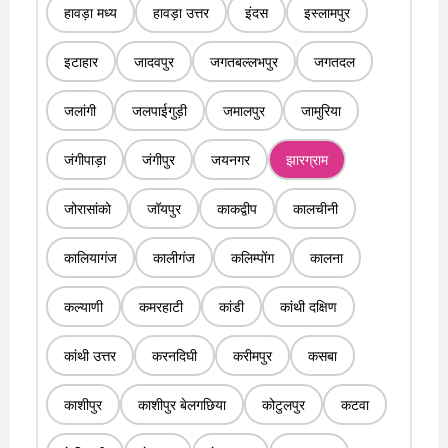
हावड़ा मध्य
हावड़ा उत्तर
इंदस
इस्लामपुर
इटाहार
जादवपुर
जगतबल्लभपुर
जगतदल
जलांगी
जलपाईगुड़ी
जमालपुर
जामुरिया
जंगीपाड़ा
जंगीपुर
जयनगर
झारग्राम
जोरासांको
जॉयपुर
काकद्वीप
कालचीनी
कालियागंज
कालीगंज
कलिम्पोंग
कालना
कल्याणी
कमरहाटी
कांडी
कांथी दक्षिण
कांथी उत्तर
करनदिघी
करीमपुर
कसबा
काशीपुर
काशीपुर बेलगछिया
कोटुलपुर
कटवा