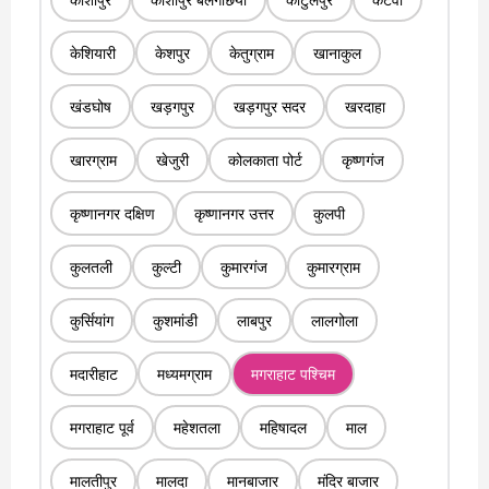
केशियारी
केशपुर
केतुग्राम
खानाकुल
खंडघोष
खड़गपुर
खड़गपुर सदर
खरदाहा
खारग्राम
खेजुरी
कोलकाता पोर्ट
कृष्णगंज
कृष्णानगर दक्षिण
कृष्णानगर उत्तर
कुलपी
कुलतली
कुल्टी
कुमारगंज
कुमारग्राम
कुर्सियांग
कुशमांडी
लाबपुर
लालगोला
मदारीहाट
मध्यमग्राम
मगराहाट पश्चिम
मगराहाट पूर्व
महेशतला
महिषादल
माल
मालतीपुर
मालदा
मानबाजार
मंदिर बाजार