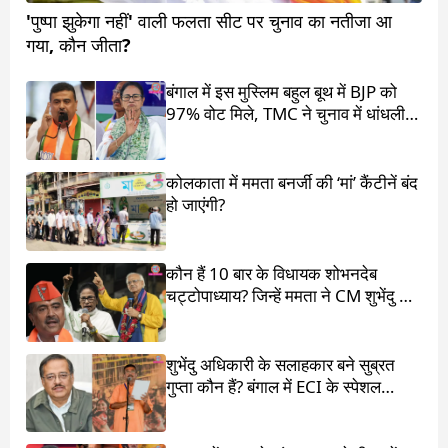
'पुष्पा झुकेगा नहीं' वाली फलता सीट पर चुनाव का नतीजा आ
गया, कौन जीता?
बंगाल में इस मुस्लिम बहुल बूथ में BJP को
97% वोट मिले, TMC ने चुनाव में धांधली
का आरोप लगाया
कोलकाता में ममता बनर्जी की ‘मां’ कैंटीनें बंद
हो जाएंगी?
कौन हैं 10 बार के विधायक शोभनदेब
चट्टोपाध्याय? जिन्हें ममता ने CM शुभेंदु के
सामने खड़ा किया
शुभेंदु अधिकारी के सलाहकार बने सुब्रत
गुप्ता कौन हैं? बंगाल में ECI के स्पेशल
ऑब्जर्वर थे