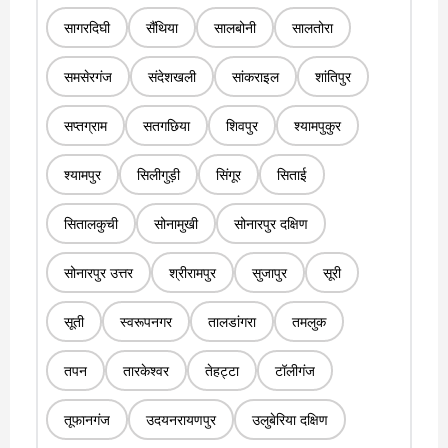
सागरदिघी
सैंथिया
सालबोनी
सालतोरा
समसेरगंज
संदेशखली
सांकराइल
शांतिपुर
सप्तग्राम
सतगछिया
शिवपुर
श्यामपुकुर
श्यामपुर
सिलीगुड़ी
सिंगूर
सिताई
सितालकुची
सोनामुखी
सोनारपुर दक्षिण
सोनारपुर उत्तर
श्रीरामपुर
सुजापुर
सूरी
सूती
स्वरूपनगर
तालडांगरा
तमलुक
तपन
तारकेश्वर
तेहट्टा
टॉलीगंज
तूफानगंज
उदयनरायणपुर
उलुबेरिया दक्षिण