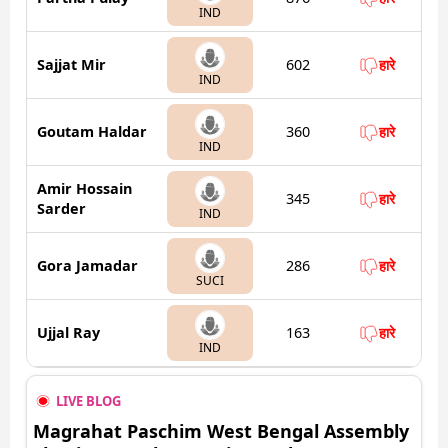
IND
Sajjat Mir
602
हारे
IND
Goutam Haldar
360
हारे
IND
Amir Hossain
345
हारे
Sarder
IND
Gora Jamadar
286
हारे
SUCI
Ujjal Ray
163
हारे
IND
LIVE BLOG
Magrahat Paschim West Bengal Assembly