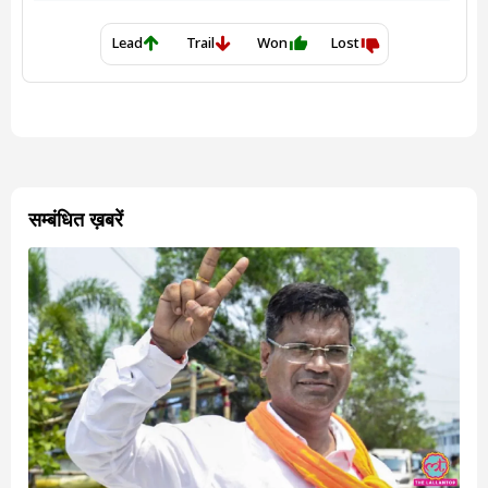
सम्बंधित ख़बरें