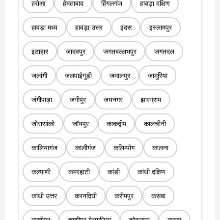
हरोआ
हेमताबाद
हिंगलगंज
हावड़ा दक्षिण
हावड़ा मध्य
हावड़ा उत्तर
इंदस
इस्लामपुर
इटाहार
जादवपुर
जगतबल्लभपुर
जगतदल
जलांगी
जलपाईगुड़ी
जमालपुर
जामुरिया
जंगीपाड़ा
जंगीपुर
जयनगर
झारग्राम
जोरासांको
जॉयपुर
काकद्वीप
कालचीनी
कालियागंज
कालीगंज
कलिम्पोंग
कालना
कल्याणी
कमरहाटी
कांडी
कांथी दक्षिण
कांथी उत्तर
करनदिघी
करीमपुर
कसबा
काशीपुर
काशीपुर बेलगछिया
कोटुलपुर
कटवा