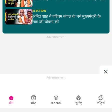
ELECTION
अमित शाह ने पश्चिम बंगाल के नये मुख्यमंत्री के
नाम की घोषणा की
Advertisement
Advertisement
होम
शोज़
फटाफट
सुनिए
शॉर्ट्स