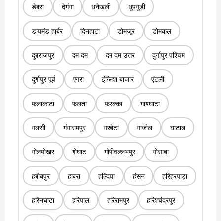
डेबरा
देगंगा
धनेखली
धुपगुड़ी
डायमंड हार्बर
दिनहाटा
डोमजूर
डोमकल
दुबराजपुर
दम दम
दम दम उत्तर
दुर्गापुर पश्चिम
दुर्गापुर पूर्व
एगरा
इंग्लिश बाजार
एंटली
फलाकाटा
फलता
फरक्का
गायघाटा
गलसी
गंगारामपुर
गरबेटा
गाजोल
घाटाल
गोलपोखर
गोघाट
गोपीवल्लभपुर
गोसाबा
हबीबपुर
हाबरा
हल्दिया
हंसन
हरिहरपाड़ा
हरिनघाटा
हरिपाल
हरिरामपुर
हरिश्चंद्रपुर