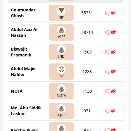
Goursundar
55331
हारे
Ghosh
BJP
Abdul Aziz Al
28714
हारे
Hassan
AISF
Biswajit
1507
हारे
Pramanik
IND
Abdul Majid
1283
हारे
Halder
INC
NOTA
1130
हारे
NOTA
Md. Abu Siddik
931
हारे
Laskar
AJUP
Partha Pulay
876
हारे