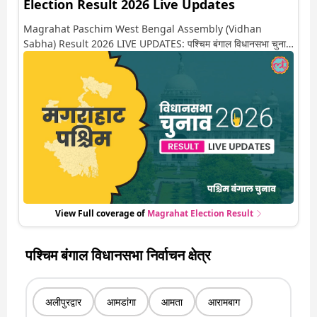
Election Result 2026 Live Updates
Magrahat Paschim West Bengal Assembly (Vidhan
Sabha) Result 2026 LIVE UPDATES: पश्चिम बंगाल विधानसभा चुनाव
2026 की गिनती अगले कुछ ही देर में शुरू होने वाली है. यहां देखें मगराहाट
पश्चिम सीट पर कौन आगे-कौन पीछे से लेकर किस तरफ जा रहें है रुझान. साथ
ही पाइए इस सीट पर हो रही हर एक हलचल की अपडेट वो भी रियल टाइम में
View Full coverage of
Magrahat
Election Result
पश्चिम बंगाल विधानसभा निर्वाचन क्षेत्र
अलीपुरद्वार
आमडांगा
आमता
आरामबाग