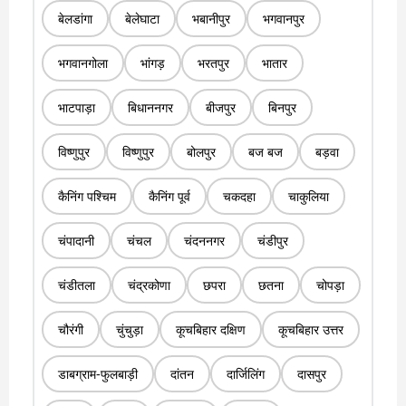
बेलडांगा
बेलेघाटा
भबानीपुर
भगवानपुर
भगवानगोला
भांगड़
भरतपुर
भातार
भाटपाड़ा
बिधाननगर
बीजपुर
बिनपुर
विष्णुपुर
विष्णुपुर
बोलपुर
बज बज
बड़वा
कैनिंग पश्चिम
कैनिंग पूर्व
चकदहा
चाकुलिया
चंपादानी
चंचल
चंदननगर
चंडीपुर
चंडीतला
चंद्रकोणा
छपरा
छतना
चोपड़ा
चौरंगी
चुंचुड़ा
कूचबिहार दक्षिण
कूचबिहार उत्तर
डाबग्राम-फुलबाड़ी
दांतन
दार्जिलिंग
दासपुर