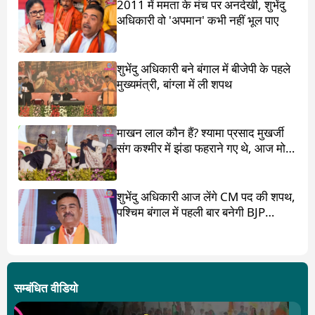
2011 में ममता के मंच पर अनदेखी, शुभेंदु
अधिकारी वो 'अपमान' कभी नहीं भूल पाए
शुभेंदु अधिकारी बने बंगाल में बीजेपी के पहले
मुख्यमंत्री, बांग्ला में ली शपथ
माखन लाल कौन हैं? श्यामा प्रसाद मुखर्जी
संग कश्मीर में झंडा फहराने गए थे, आज मोदी
ने पांव छू लिए
शुभेंदु अधिकारी आज लेंगे CM पद की शपथ,
पश्चिम बंगाल में पहली बार बनेगी BJP
सरकार
सम्बंधित वीडियो