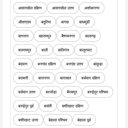
आसनसोल दक्षिण
आसनसोल उत्तर
अशोकनगर
औसग्राम
बदुरिया
बागदा
बाघमुंडी
बागनान
बहरामपुर
बैष्णबनगर
बालागढ़
बलरामपुर
बाली
बालिगंज
बालुरघाट
बंदवान
बनगांव दक्षिण
बनगांव उत्तर
बांकुड़ा
बराबनी
बारानगर
बारासात
बर्धमान दक्षिण
बर्धमान उत्तर
बरजोड़ा
बैरकपुर
बरुईपुर पश्चिम
बरुईपुर पूर्व
बसंती
बशीरहाट दक्षिण
बशीरहाट उत्तर
बेहाला पश्चिम
बेहाला पूर्व