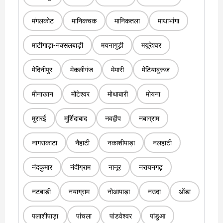
मंगलकोट
मानिकचक
मानिकतला
माथाभांगा
माटीगाड़ा-नक्सलबाड़ी
मयनागुड़ी
मयूरेश्वर
मेदिनीपुर
मेकलीगंज
मेमारी
मेटियाबुरूज
मीनाखान
मोंटेश्वर
मोथाबारी
मोयना
मुरारई
मुर्शिदाबाद
नवद्वीप
नबाग्राम
नागराकाटा
नैहाटी
नकाशीपाड़ा
नलहाटी
नंदकुमार
नंदीग्राम
नानूर
नरायनगढ़
नटबाड़ी
नयाग्राम
नोआपाड़ा
नउदा
ओंडा
पलाशीपाड़ा
पांचला
पांडवेश्वर
पांडुआ