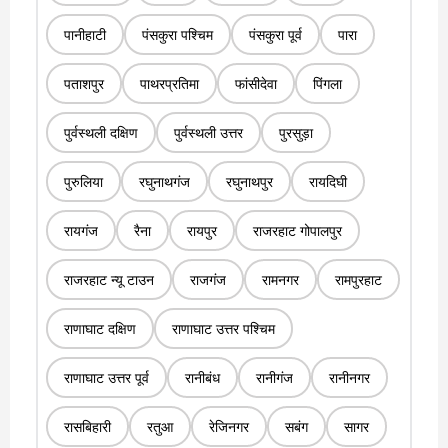
पानीहाटी
पंसकुरा पश्चिम
पंसकुरा पूर्व
पारा
पताशपुर
पाथरप्रतिमा
फांसीदेवा
पिंगला
पुर्वस्थली दक्षिण
पुर्वस्थली उत्तर
पुरसुड़ा
पुरुलिया
रघुनाथगंज
रघुनाथपुर
रायदिघी
रायगंज
रैना
रायपुर
राजरहाट गोपालपुर
राजरहाट न्यू टाउन
राजगंज
रामनगर
रामपुरहाट
राणाघाट दक्षिण
राणाघाट उत्तर पश्चिम
राणाघाट उत्तर पूर्व
रानीबंध
रानीगंज
रानीनगर
रासबिहारी
रतुआ
रेजिनगर
सबंग
सागर