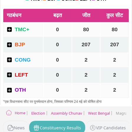
Home
Election
Assembly Chunav
West Bengal
Magrahat
News
Constituency Results
VIP Candidates