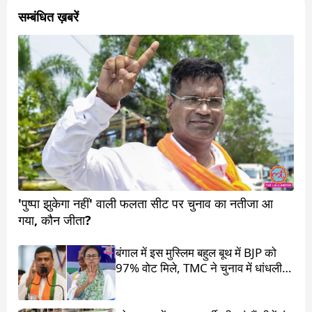
सम्बंधित ख़बरें
'पुष्पा झुकेगा नहीं' वाली फलता सीट पर चुनाव का नतीजा आ
गया, कौन जीता?
बंगाल में इस मुस्लिम बहुल बूथ में BJP को
97% वोट मिले, TMC ने चुनाव में धांधली
का आरोप लगाया