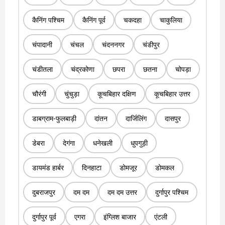
कैनिंग पश्चिम
कैनिंग पूर्व
चकदहा
चाकुलिया
चंपादानी
चंचल
चंदननगर
चंडीपुर
चंडीतला
चंद्रकोणा
छपरा
छतना
चोपड़ा
चौरंगी
चुंचुड़ा
कूचबिहार दक्षिण
कूचबिहार उत्तर
डाबग्राम-फुलबाड़ी
दांतन
दार्जिलिंग
दासपुर
डेबरा
देगंगा
धनेखली
धुपगुड़ी
डायमंड हार्बर
दिनहाटा
डोमजूर
डोमकल
दुबराजपुर
दम दम
दम दम उत्तर
दुर्गापुर पश्चिम
दुर्गापुर पूर्व
एगरा
इंग्लिश बाजार
एंटली