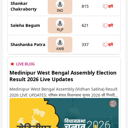
Shankar
815
हारे
Chakraborty
IND
Saleha Begum
621
हारे
RLJP
Shashanka Patra
337
हारे
AMB
LIVE BLOG
Medinipur West Bengal Assembly Election
Result 2026 Live Updates
Medinipur West Bengal Assembly (Vidhan Sabha) Result
2026 LIVE UPDATES: पश्चिम बंगाल विधानसभा चुनाव 2026 की गिनती
अगले कुछ ही देर में शुरू होने वाली है. यहां देखें मेदिनीपुर सीट पर कौन आगे-कौन
पीछे से लेकर किस तरफ जा रहें है रुझान. साथ ही पाइए इस सीट पर हो रही हर
एक हलचल की अपडेट वो भी रियल टाइम में