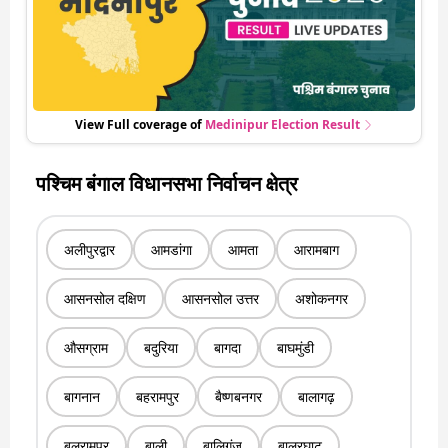
View Full coverage of
Medinipur
Election Result
पश्चिम बंगाल विधानसभा निर्वाचन क्षेत्र
अलीपुरद्वार
आमडांगा
आमता
आरामबाग
आसनसोल दक्षिण
आसनसोल उत्तर
अशोकनगर
औसग्राम
बदुरिया
बागदा
बाघमुंडी
बागनान
बहरामपुर
बैष्णबनगर
बालागढ़
बलरामपुर
बाली
बालिगंज
बालुरघाट