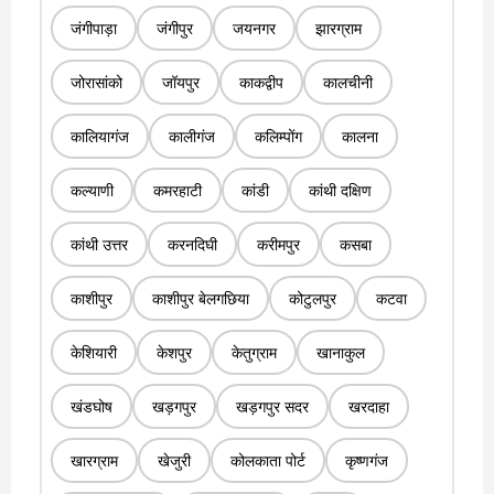
जंगीपाड़ा
जंगीपुर
जयनगर
झारग्राम
जोरासांको
जॉयपुर
काकद्वीप
कालचीनी
कालियागंज
कालीगंज
कलिम्पोंग
कालना
कल्याणी
कमरहाटी
कांडी
कांथी दक्षिण
कांथी उत्तर
करनदिघी
करीमपुर
कसबा
काशीपुर
काशीपुर बेलगछिया
कोटुलपुर
कटवा
केशियारी
केशपुर
केतुग्राम
खानाकुल
खंडघोष
खड़गपुर
खड़गपुर सदर
खरदाहा
खारग्राम
खेजुरी
कोलकाता पोर्ट
कृष्णगंज