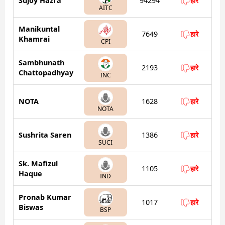
Sujoy Hazra
94294
हारे
AITC
Manikuntal
7649
हारे
Khamrai
CPI
Sambhunath
2193
हारे
Chattopadhyay
INC
NOTA
1628
हारे
NOTA
Sushrita Saren
1386
हारे
SUCI
Sk. Mafizul
1105
हारे
Haque
IND
Pronab Kumar
1017
हारे
Biswas
BSP