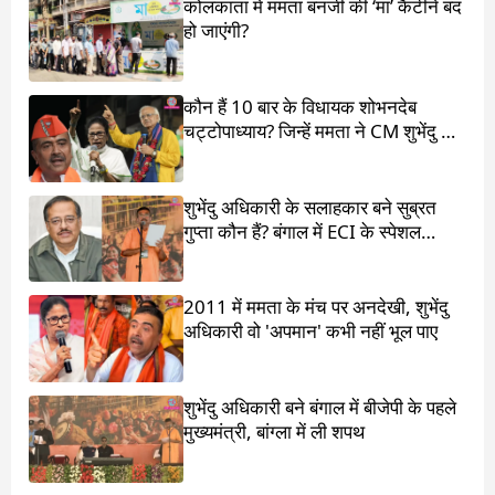
कोलकाता में ममता बनर्जी की ‘मां’ कैंटीनें बंद
हो जाएंगी?
कौन हैं 10 बार के विधायक शोभनदेब
चट्टोपाध्याय? जिन्हें ममता ने CM शुभेंदु के
सामने खड़ा किया
शुभेंदु अधिकारी के सलाहकार बने सुब्रत
गुप्ता कौन हैं? बंगाल में ECI के स्पेशल
ऑब्जर्वर थे
2011 में ममता के मंच पर अनदेखी, शुभेंदु
अधिकारी वो 'अपमान' कभी नहीं भूल पाए
शुभेंदु अधिकारी बने बंगाल में बीजेपी के पहले
मुख्यमंत्री, बांग्ला में ली शपथ