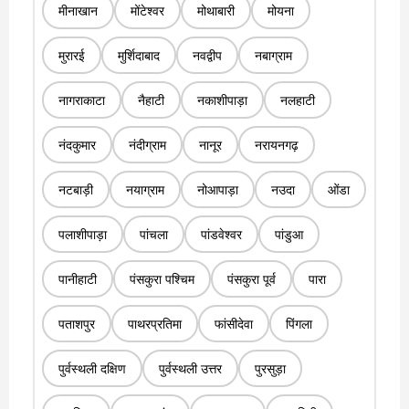
मीनाखान
मोंटेश्वर
मोथाबारी
मोयना
मुरारई
मुर्शिदाबाद
नवद्वीप
नबाग्राम
नागराकाटा
नैहाटी
नकाशीपाड़ा
नलहाटी
नंदकुमार
नंदीग्राम
नानूर
नरायनगढ़
नटबाड़ी
नयाग्राम
नोआपाड़ा
नउदा
ओंडा
पलाशीपाड़ा
पांचला
पांडवेश्वर
पांडुआ
पानीहाटी
पंसकुरा पश्चिम
पंसकुरा पूर्व
पारा
पताशपुर
पाथरप्रतिमा
फांसीदेवा
पिंगला
पुर्वस्थली दक्षिण
पुर्वस्थली उत्तर
पुरसुड़ा