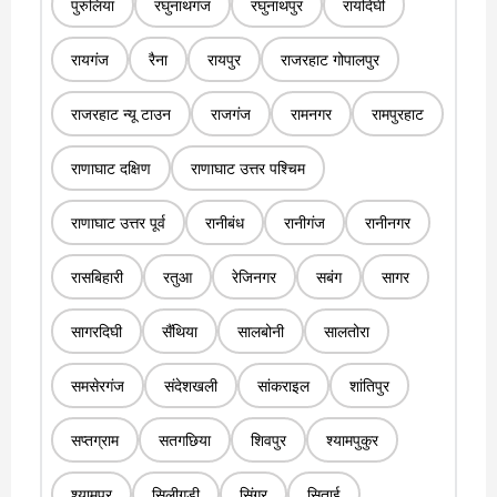
पुरुलिया
रघुनाथगंज
रघुनाथपुर
रायदिघी
रायगंज
रैना
रायपुर
राजरहाट गोपालपुर
राजरहाट न्यू टाउन
राजगंज
रामनगर
रामपुरहाट
राणाघाट दक्षिण
राणाघाट उत्तर पश्चिम
राणाघाट उत्तर पूर्व
रानीबंध
रानीगंज
रानीनगर
रासबिहारी
रतुआ
रेजिनगर
सबंग
सागर
सागरदिघी
सैंथिया
सालबोनी
सालतोरा
समसेरगंज
संदेशखली
सांकराइल
शांतिपुर
सप्तग्राम
सतगछिया
शिवपुर
श्यामपुकुर
श्यामपुर
सिलीगुड़ी
सिंगूर
सिताई