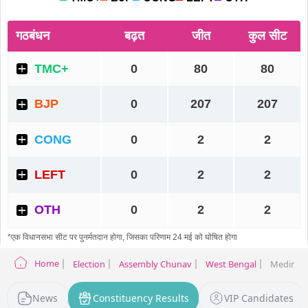
Home
Election
Assembly Chunav
West Bengal
Medinipur
News
Constituency Results
VIP Candidates