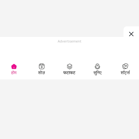
Advertisement
होम
शोज़
फटाफट
सुनिए
शॉर्ट्स
Top Shows
LallanKhas News
Entertainment
News
The Lallantop Show
Hindi Satire & Humor
Duniyadaari
Lallankhas Specials
Guest in the
Breaking News
Entertainment News
Newsroom
Top Political News
Hindi
Netanagri
Hindi
Top stories Cinema
Lallantop Baithki
Top History News
Entertainment Special
Kharcha Paani
Real Stories News
News
Aasan Bhasha Mein
Latest Political News
Top movies series
Social List
Top Literature News
review
Tarikh
Top Persons News
Latest Entertainment