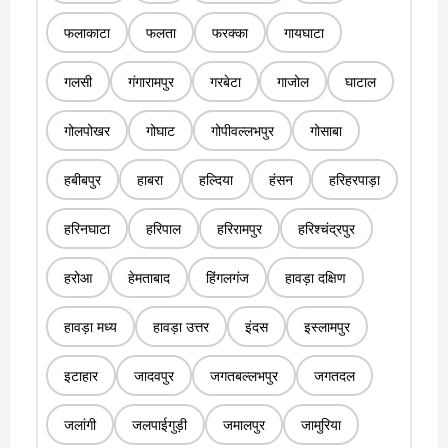
फलाकाटा
फलता
फरक्का
गायघाटा
गलसी
गंगारामपुर
गरबेटा
गाजोल
घाटाल
गोलपोखर
गोघाट
गोपीवल्लभपुर
गोसाबा
हबीबपुर
हाबरा
हल्दिया
हंसन
हरिहरपाड़ा
हरिनघाटा
हरिपाल
हरिरामपुर
हरिश्चंद्रपुर
हरोआ
हेमताबाद
हिंगलगंज
हावड़ा दक्षिण
हावड़ा मध्य
हावड़ा उत्तर
इंदस
इस्लामपुर
इटाहार
जादवपुर
जगतबल्लभपुर
जगतदल
जलांगी
जलपाईगुड़ी
जमालपुर
जामुरिया