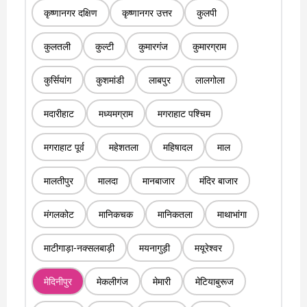
कृष्णानगर दक्षिण
कृष्णानगर उत्तर
कुलपी
कुलतली
कुल्टी
कुमारगंज
कुमारग्राम
कुर्सियांग
कुशमांडी
लाबपुर
लालगोला
मदारीहाट
मध्यमग्राम
मगराहाट पश्चिम
मगराहाट पूर्व
महेशतला
महिषादल
माल
मालतीपुर
मालदा
मानबाजार
मंदिर बाजार
मंगलकोट
मानिकचक
मानिकतला
माथाभांगा
माटीगाड़ा-नक्सलबाड़ी
मयनागुड़ी
मयूरेश्वर
मेदिनीपुर
मेकलीगंज
मेमारी
मेटियाबुरूज