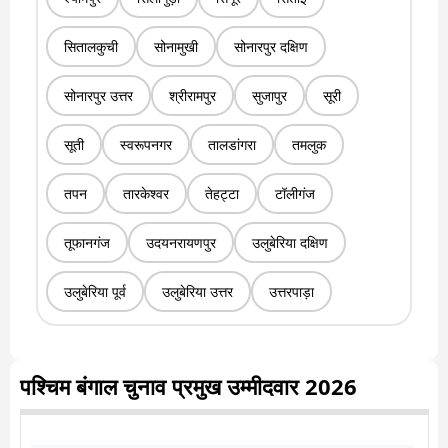
सितालकुची
सोनामुखी
सोनारपुर दक्षिण
सोनारपुर उत्तर
श्रीरामपुर
सुजापुर
सूरी
सूती
स्वरूपनगर
तालडांगरा
तमलुक
तपन
तारकेश्वर
तेहट्टा
टॉलीगंज
तूफानगंज
उदयनरायणपुर
उलुबेरिया दक्षिण
उलुबेरिया पूर्व
उलुबेरिया उत्तर
उत्तरपाड़ा
पश्चिम बंगाल चुनाव प्रमुख उम्मीदवार 2026