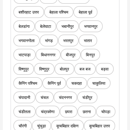
बशीरहाट उत्तर
बेहाला पश्चिम
बेहाला पूर्व
बेलडांगा
बेलेघाटा
भबानीपुर
भगवानपुर
भगवानगोला
भांगड़
भरतपुर
भातार
भाटपाड़ा
बिधाननगर
बीजपुर
बिनपुर
विष्णुपुर
विष्णुपुर
बोलपुर
बज बज
बड़वा
कैनिंग पश्चिम
कैनिंग पूर्व
चकदहा
चाकुलिया
चंपादानी
चंचल
चंदननगर
चंडीपुर
चंडीतला
चंद्रकोणा
छपरा
छतना
चोपड़ा
चौरंगी
चुंचुड़ा
कूचबिहार दक्षिण
कूचबिहार उत्तर