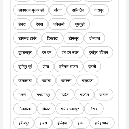
डाबग्राम-फुलबाड़ी
दांतन
दार्जिलिंग
दासपुर
डेबरा
देगंगा
धनेखली
धुपगुड़ी
डायमंड हार्बर
दिनहाटा
डोमजूर
डोमकल
दुबराजपुर
दम दम
दम दम उत्तर
दुर्गापुर पश्चिम
दुर्गापुर पूर्व
एगरा
इंग्लिश बाजार
एंटली
फलाकाटा
फलता
फरक्का
गायघाटा
गलसी
गंगारामपुर
गरबेटा
गाजोल
घाटाल
गोलपोखर
गोघाट
गोपीवल्लभपुर
गोसाबा
हबीबपुर
हाबरा
हल्दिया
हंसन
हरिहरपाड़ा