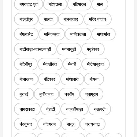
मगराहाट पूर्व
महेशतला
महिषादल
माल
मालतीपुर
मालदा
मानबाजार
मंदिर बाजार
मंगलकोट
मानिकचक
मानिकतला
माथाभांगा
माटीगाड़ा-नक्सलबाड़ी
मयनागुड़ी
मयूरेश्वर
मेदिनीपुर
मेकलीगंज
मेमारी
मेटियाबुरूज
मीनाखान
मोंटेश्वर
मोथाबारी
मोयना
मुरारई
मुर्शिदाबाद
नवद्वीप
नबाग्राम
नागराकाटा
नैहाटी
नकाशीपाड़ा
नलहाटी
नंदकुमार
नंदीग्राम
नानूर
नरायनगढ़