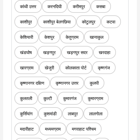
कांथी उत्तर
करनदिघी
करीमपुर
कसबा
काशीपुर
काशीपुर बेलगछिया
कोटुलपुर
कटवा
केशियारी
केशपुर
केतुग्राम
खानाकुल
खंडघोष
खड़गपुर
खड़गपुर सदर
खरदाहा
खारग्राम
खेजुरी
कोलकाता पोर्ट
कृष्णगंज
कृष्णानगर दक्षिण
कृष्णानगर उत्तर
कुलपी
कुलतली
कुल्टी
कुमारगंज
कुमारग्राम
कुर्सियांग
कुशमांडी
लाबपुर
लालगोला
मदारीहाट
मध्यमग्राम
मगराहाट पश्चिम