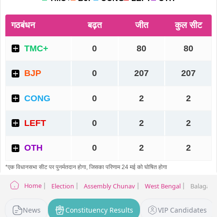
Home
Election
Assembly Chunav
West Bengal
Balagarh 
News
Constituency Results
VIP Candidates