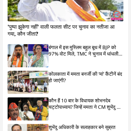
'पुष्पा झुकेगा नहीं' वाली फलता सीट पर चुनाव का नतीजा आ
गया, कौन जीता?
बंगाल में इस मुस्लिम बहुल बूथ में BJP को
97% वोट मिले, TMC ने चुनाव में धांधली
का आरोप लगाया
कोलकाता में ममता बनर्जी की ‘मां’ कैंटीनें बंद
हो जाएंगी?
कौन हैं 10 बार के विधायक शोभनदेब
चट्टोपाध्याय? जिन्हें ममता ने CM शुभेंदु के
सामने खड़ा किया
शुभेंदु अधिकारी के सलाहकार बने सुब्रत