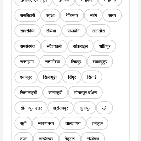
रासबिहारी
रतुआ
रेजिनगर
सबंग
सागर
सागरदिघी
सैंथिया
सालबोनी
सालतोरा
समसेरगंज
संदेशखली
सांकराइल
शांतिपुर
सप्तग्राम
सतगछिया
शिवपुर
श्यामपुकुर
श्यामपुर
सिलीगुड़ी
सिंगूर
सिताई
सितालकुची
सोनामुखी
सोनारपुर दक्षिण
सोनारपुर उत्तर
श्रीरामपुर
सुजापुर
सूरी
सूती
स्वरूपनगर
तालडांगरा
तमलुक
तपन
तारकेश्वर
तेहट्टा
टॉलीगंज