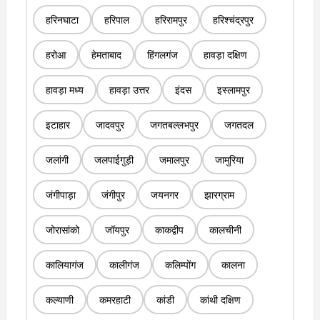
हरिनघाटा
हरिपाल
हरिरामपुर
हरिश्चंद्रपुर
हरोआ
हेमताबाद
हिंगलगंज
हावड़ा दक्षिण
हावड़ा मध्य
हावड़ा उत्तर
इंदस
इस्लामपुर
इटाहार
जादवपुर
जगतबल्लभपुर
जगतदल
जलांगी
जलपाईगुड़ी
जमालपुर
जामुरिया
जंगीपाड़ा
जंगीपुर
जयनगर
झारग्राम
जोरासांको
जॉयपुर
काकद्वीप
कालचीनी
कालियागंज
कालीगंज
कलिम्पोंग
कालना
कल्याणी
कमरहाटी
कांडी
कांथी दक्षिण