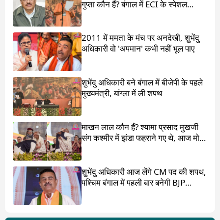
गुप्ता कौन हैं? बंगाल में ECI के स्पेशल
ऑब्जर्वर थे
2011 में ममता के मंच पर अनदेखी, शुभेंदु
अधिकारी वो 'अपमान' कभी नहीं भूल पाए
शुभेंदु अधिकारी बने बंगाल में बीजेपी के पहले
मुख्यमंत्री, बांग्ला में ली शपथ
माखन लाल कौन हैं? श्यामा प्रसाद मुखर्जी
संग कश्मीर में झंडा फहराने गए थे, आज मोदी
ने पांव छू लिए
शुभेंदु अधिकारी आज लेंगे CM पद की शपथ,
पश्चिम बंगाल में पहली बार बनेगी BJP
सरकार