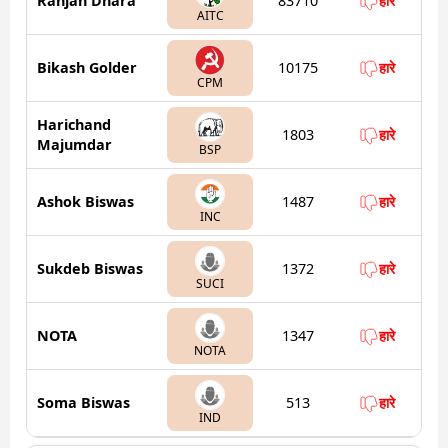
Ranjan Dhara
83710
हारे
AITC
Bikash Golder
10175
हारे
CPM
Harichand
1803
हारे
Majumdar
BSP
Ashok Biswas
1487
हारे
INC
Sukdeb Biswas
1372
हारे
SUCI
NOTA
1347
हारे
NOTA
Soma Biswas
513
हारे
IND