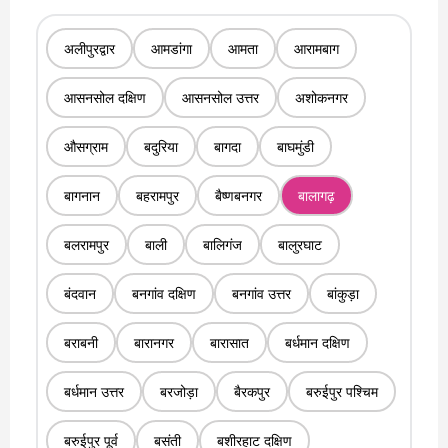
अलीपुरद्वार
आमडांगा
आमता
आरामबाग
आसनसोल दक्षिण
आसनसोल उत्तर
अशोकनगर
औसग्राम
बदुरिया
बागदा
बाघमुंडी
बागनान
बहरामपुर
बैष्णबनगर
बालागढ़
बलरामपुर
बाली
बालिगंज
बालुरघाट
बंदवान
बनगांव दक्षिण
बनगांव उत्तर
बांकुड़ा
बराबनी
बारानगर
बारासात
बर्धमान दक्षिण
बर्धमान उत्तर
बरजोड़ा
बैरकपुर
बरुईपुर पश्चिम
बरुईपुर पूर्व
बसंती
बशीरहाट दक्षिण