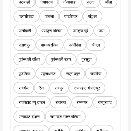
नटबाड़ी
नयाग्राम
नोआपाड़ा
नउदा
ओंडा
पलाशीपाड़ा
पांचला
पांडवेश्वर
पांडुआ
पानीहाटी
पंसकुरा पश्चिम
पंसकुरा पूर्व
पारा
पताशपुर
पाथरप्रतिमा
फांसीदेवा
पिंगला
पुर्वस्थली दक्षिण
पुर्वस्थली उत्तर
पुरसुड़ा
पुरुलिया
रघुनाथगंज
रघुनाथपुर
रायदिघी
रायगंज
रैना
रायपुर
राजरहाट गोपालपुर
राजरहाट न्यू टाउन
राजगंज
रामनगर
रामपुरहाट
राणाघाट दक्षिण
राणाघाट उत्तर पश्चिम
राणाघाट उत्तर पूर्व
रानीबंध
रानीगंज
रानीनगर