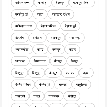
बर्धमान उत्तर
बरजोड़ा
बैरकपुर
बरुईपुर पश्चिम
बरुईपुर पूर्व
बसंती
बशीरहाट दक्षिण
बशीरहाट उत्तर
बेहाला पश्चिम
बेहाला पूर्व
बेलडांगा
बेलेघाटा
भबानीपुर
भगवानपुर
भगवानगोला
भांगड़
भरतपुर
भातार
भाटपाड़ा
बिधाननगर
बीजपुर
बिनपुर
विष्णुपुर
विष्णुपुर
बोलपुर
बज बज
बड़वा
कैनिंग पश्चिम
कैनिंग पूर्व
चकदहा
चाकुलिया
चंपादानी
चंचल
चंदननगर
चंडीपुर