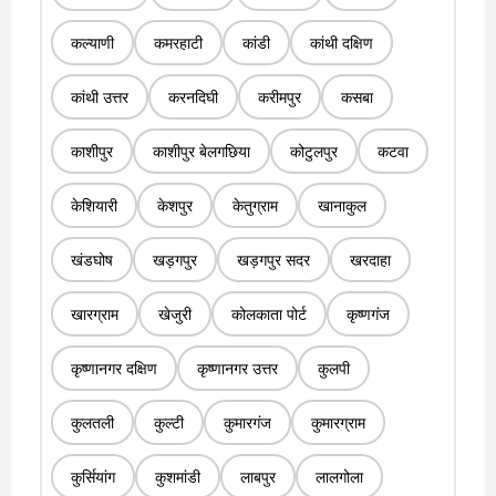
कल्याणी
कमरहाटी
कांडी
कांथी दक्षिण
कांथी उत्तर
करनदिघी
करीमपुर
कसबा
काशीपुर
काशीपुर बेलगछिया
कोटुलपुर
कटवा
केशियारी
केशपुर
केतुग्राम
खानाकुल
खंडघोष
खड़गपुर
खड़गपुर सदर
खरदाहा
खारग्राम
खेजुरी
कोलकाता पोर्ट
कृष्णगंज
कृष्णानगर दक्षिण
कृष्णानगर उत्तर
कुलपी
कुलतली
कुल्टी
कुमारगंज
कुमारग्राम
कुर्सियांग
कुशमांडी
लाबपुर
लालगोला