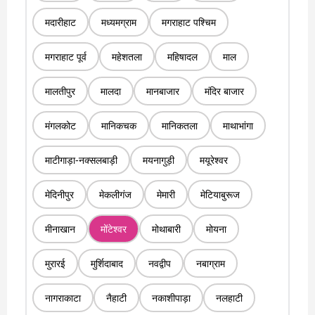
मदारीहाट
मध्यमग्राम
मगराहाट पश्चिम
मगराहाट पूर्व
महेशतला
महिषादल
माल
मालतीपुर
मालदा
मानबाजार
मंदिर बाजार
मंगलकोट
मानिकचक
मानिकतला
माथाभांगा
माटीगाड़ा-नक्सलबाड़ी
मयनागुड़ी
मयूरेश्वर
मेदिनीपुर
मेकलीगंज
मेमारी
मेटियाबुरूज
मीनाखान
मोंटेश्वर
मोथाबारी
मोयना
मुरारई
मुर्शिदाबाद
नवद्वीप
नबाग्राम
नागराकाटा
नैहाटी
नकाशीपाड़ा
नलहाटी