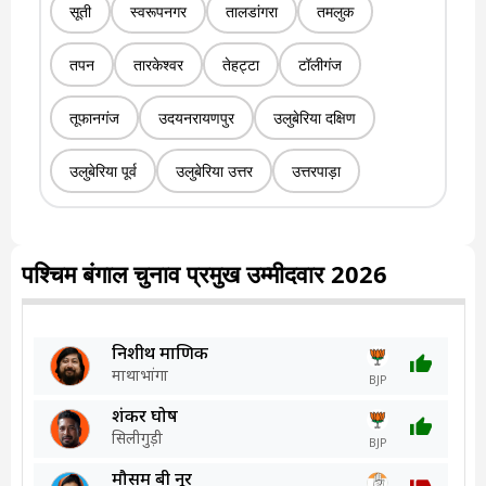
सूती
स्वरूपनगर
तालडांगरा
तमलुक
तपन
तारकेश्वर
तेहट्टा
टॉलीगंज
तूफानगंज
उदयनरायणपुर
उलुबेरिया दक्षिण
उलुबेरिया पूर्व
उलुबेरिया उत्तर
उत्तरपाड़ा
पश्चिम बंगाल चुनाव प्रमुख उम्मीदवार 2026