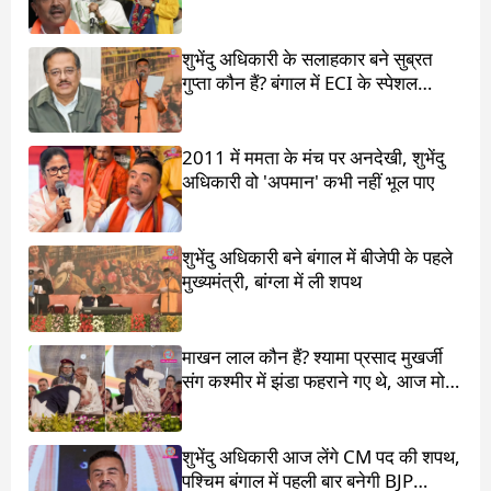
सामने खड़ा किया
शुभेंदु अधिकारी के सलाहकार बने सुब्रत
गुप्ता कौन हैं? बंगाल में ECI के स्पेशल
ऑब्जर्वर थे
2011 में ममता के मंच पर अनदेखी, शुभेंदु
अधिकारी वो 'अपमान' कभी नहीं भूल पाए
शुभेंदु अधिकारी बने बंगाल में बीजेपी के पहले
मुख्यमंत्री, बांग्ला में ली शपथ
माखन लाल कौन हैं? श्यामा प्रसाद मुखर्जी
संग कश्मीर में झंडा फहराने गए थे, आज मोदी
ने पांव छू लिए
शुभेंदु अधिकारी आज लेंगे CM पद की शपथ,
पश्चिम बंगाल में पहली बार बनेगी BJP