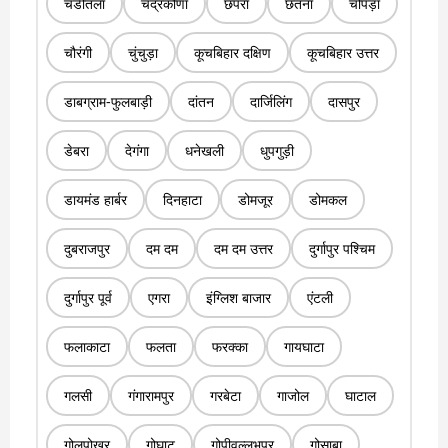
चंडीतला
चंद्रकोणा
छपरा
छतना
चोपड़ा
चौरंगी
चुंचुड़ा
कूचबिहार दक्षिण
कूचबिहार उत्तर
डाबग्राम-फुलबाड़ी
दांतन
दार्जिलिंग
दासपुर
डेबरा
देगंगा
धनेखली
धुपगुड़ी
डायमंड हार्बर
दिनहाटा
डोमजूर
डोमकल
दुबराजपुर
दम दम
दम दम उत्तर
दुर्गापुर पश्चिम
दुर्गापुर पूर्व
एगरा
इंग्लिश बाजार
एंटली
फलाकाटा
फलता
फरक्का
गायघाटा
गलसी
गंगारामपुर
गरबेटा
गाजोल
घाटाल
गोलपोखर
गोघाट
गोपीवल्लभपुर
गोसाबा