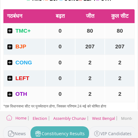
Home
Election
Assembly Chunav
West Bengal
Monteswa
News
Constituency Results
VIP Candidates