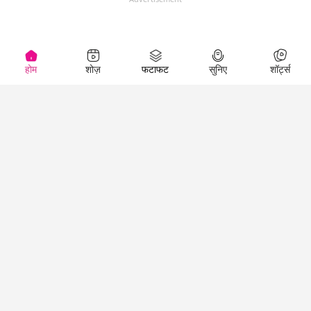
होम
शोज़
फटाफट
सुनिए
शॉर्ट्स
Top Shows
LallanKhas News
Entertainment
News
The Lallantop Show
Hindi Satire & Humor
Duniyadaari
Lallankhas Specials
Guest in the
Breaking News
Entertainment News
Newsroom
Top Political News
Hindi
Netanagri
Hindi
Top stories Cinema
Lallantop Baithki
Top History News
Entertainment Special
Kharcha Paani
Real Stories News
News
Aasan Bhasha Mein
Latest Political News
Top movies series
Social List
Top Literature News
review
Tarikh
Top Persons News
Latest Entertainment
Sehat
Top Profiles
News
The Cinema Show
Viral News
Business News
Technology
Top News
News
Business News in
Breaking News Hindi
Hindi
Top News Hindi
Latest Business News
Technology News in
Latest News Hindi
Business Special News
Hindi
Social Media News
Latest Tech News