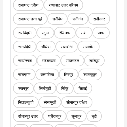
राणाघाट दक्षिण
राणाघाट उत्तर पश्चिम
राणाघाट उत्तर पूर्व
रानीबंध
रानीगंज
रानीनगर
रासबिहारी
रतुआ
रेजिनगर
सबंग
सागर
सागरदिघी
सैंथिया
सालबोनी
सालतोरा
समसेरगंज
संदेशखली
सांकराइल
शांतिपुर
सप्तग्राम
सतगछिया
शिवपुर
श्यामपुकुर
श्यामपुर
सिलीगुड़ी
सिंगूर
सिताई
सितालकुची
सोनामुखी
सोनारपुर दक्षिण
सोनारपुर उत्तर
श्रीरामपुर
सुजापुर
सूरी