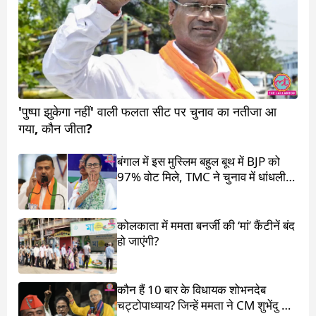
'पुष्पा झुकेगा नहीं' वाली फलता सीट पर चुनाव का नतीजा आ
गया, कौन जीता?
बंगाल में इस मुस्लिम बहुल बूथ में BJP को
97% वोट मिले, TMC ने चुनाव में धांधली
का आरोप लगाया
कोलकाता में ममता बनर्जी की ‘मां’ कैंटीनें बंद
हो जाएंगी?
कौन हैं 10 बार के विधायक शोभनदेब
चट्टोपाध्याय? जिन्हें ममता ने CM शुभेंदु के