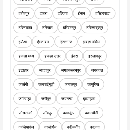
हबीबपुर
हाबरा
हल्दिया
हंसन
हरिहरपाड़ा
हरिनघाटा
हरिपाल
हरिरामपुर
हरिश्चंद्रपुर
हरोआ
हेमताबाद
हिंगलगंज
हावड़ा दक्षिण
हावड़ा मध्य
हावड़ा उत्तर
इंदस
इस्लामपुर
इटाहार
जादवपुर
जगतबल्लभपुर
जगतदल
जलांगी
जलपाईगुड़ी
जमालपुर
जामुरिया
जंगीपाड़ा
जंगीपुर
जयनगर
झारग्राम
जोरासांको
जॉयपुर
काकद्वीप
कालचीनी
कालियागंज
कालीगंज
कलिम्पोंग
कालना