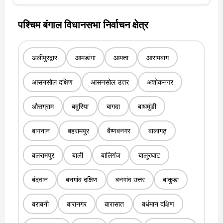
पश्चिम बंगाल विधानसभा निर्वाचन क्षेत्र
अलीपुरद्वार
आमडांगा
आमता
आरामबाग
आसनसोल दक्षिण
आसनसोल उत्तर
अशोकनगर
औसग्राम
बदुरिया
बागदा
बाघमुंडी
बागनान
बहरामपुर
बैष्णबनगर
बालागढ़
बलरामपुर
बाली
बालिगंज
बालुरघाट
बंदवान
बनगांव दक्षिण
बनगांव उत्तर
बांकुड़ा
बराबनी
बारानगर
बारासात
बर्धमान दक्षिण