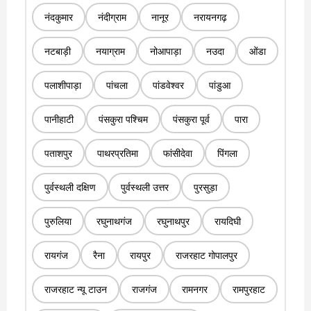
नंदकुमार
नंदीग्राम
नानूर
नरायनगढ़
नटबाड़ी
नयाग्राम
नोआपाड़ा
नउदा
ओंडा
पलाशीपाड़ा
पांचला
पांडवेश्वर
पांडुआ
पानीहाटी
पंसकुरा पश्चिम
पंसकुरा पूर्व
पारा
पताशपुर
पाथरप्रतिमा
फांसीदेवा
पिंगला
पुर्वस्थली दक्षिण
पुर्वस्थली उत्तर
पुरसुड़ा
पुरुलिया
रघुनाथगंज
रघुनाथपुर
रायदिघी
रायगंज
रैना
रायपुर
राजरहाट गोपालपुर
राजरहाट न्यू टाउन
राजगंज
रामनगर
रामपुरहाट