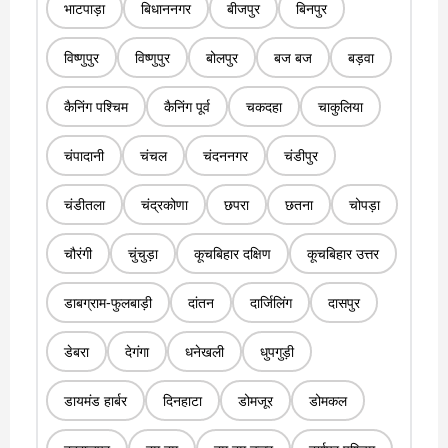
भाटपाड़ा
बिधाननगर
बीजपुर
बिनपुर
विष्णुपुर
विष्णुपुर
बोलपुर
बज बज
बड़वा
कैनिंग पश्चिम
कैनिंग पूर्व
चकदहा
चाकुलिया
चंपादानी
चंचल
चंदननगर
चंडीपुर
चंडीतला
चंद्रकोणा
छपरा
छतना
चोपड़ा
चौरंगी
चुंचुड़ा
कूचबिहार दक्षिण
कूचबिहार उत्तर
डाबग्राम-फुलबाड़ी
दांतन
दार्जिलिंग
दासपुर
डेबरा
देगंगा
धनेखली
धुपगुड़ी
डायमंड हार्बर
दिनहाटा
डोमजूर
डोमकल