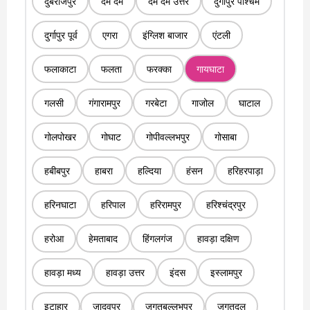
दुबराजपुर
दम दम
दम दम उत्तर
दुर्गापुर पश्चिम
दुर्गापुर पूर्व
एगरा
इंग्लिश बाजार
एंटली
फलाकाटा
फलता
फरक्का
गायघाटा
गलसी
गंगारामपुर
गरबेटा
गाजोल
घाटाल
गोलपोखर
गोघाट
गोपीवल्लभपुर
गोसाबा
हबीबपुर
हाबरा
हल्दिया
हंसन
हरिहरपाड़ा
हरिनघाटा
हरिपाल
हरिरामपुर
हरिश्चंद्रपुर
हरोआ
हेमताबाद
हिंगलगंज
हावड़ा दक्षिण
हावड़ा मध्य
हावड़ा उत्तर
इंदस
इस्लामपुर
इटाहार
जादवपुर
जगतबल्लभपुर
जगतदल