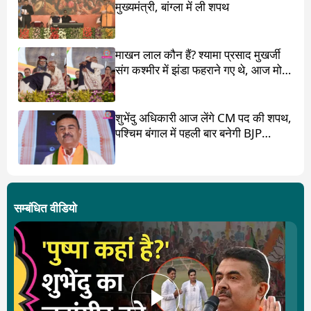
मुख्यमंत्री, बांग्ला में ली शपथ
माखन लाल कौन हैं? श्यामा प्रसाद मुखर्जी
संग कश्मीर में झंडा फहराने गए थे, आज मोदी
ने पांव छू लिए
शुभेंदु अधिकारी आज लेंगे CM पद की शपथ,
पश्चिम बंगाल में पहली बार बनेगी BJP
सरकार
सम्बंधित वीडियो