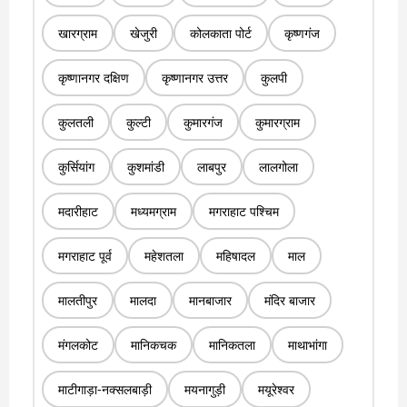
खारग्राम
खेजुरी
कोलकाता पोर्ट
कृष्णगंज
कृष्णानगर दक्षिण
कृष्णानगर उत्तर
कुलपी
कुलतली
कुल्टी
कुमारगंज
कुमारग्राम
कुर्सियांग
कुशमांडी
लाबपुर
लालगोला
मदारीहाट
मध्यमग्राम
मगराहाट पश्चिम
मगराहाट पूर्व
महेशतला
महिषादल
माल
मालतीपुर
मालदा
मानबाजार
मंदिर बाजार
मंगलकोट
मानिकचक
मानिकतला
माथाभांगा
माटीगाड़ा-नक्सलबाड़ी
मयनागुड़ी
मयूरेश्वर