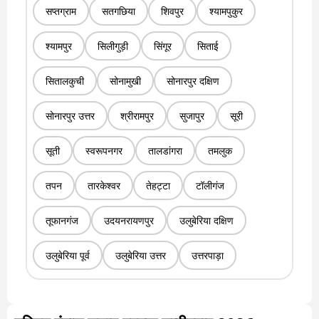
सप्तग्राम
सतगछिया
शिवपुर
श्यामपुकुर
श्यामपुर
सिलीगुड़ी
सिंगूर
सिताई
सितालकुची
सोनामुखी
सोनारपुर दक्षिण
सोनारपुर उत्तर
श्रीरामपुर
सुजापुर
सूरी
सूती
स्वरूपनगर
तालडांगरा
तमलुक
तपन
तारकेश्वर
तेहट्टा
टॉलीगंज
तूफानगंज
उदयनरायणपुर
उलुबेरिया दक्षिण
उलुबेरिया पूर्व
उलुबेरिया उत्तर
उत्तरपाड़ा