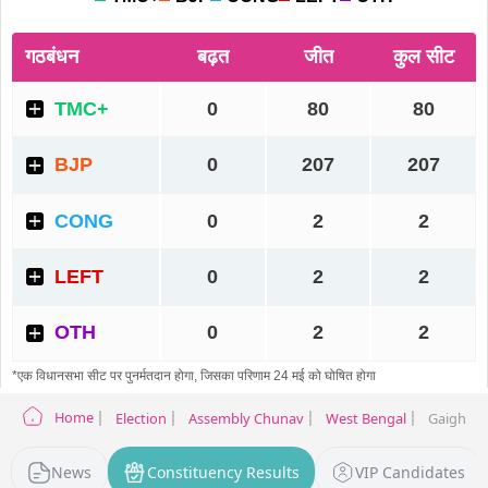
Home
Election
Assembly Chunav
West Bengal
Gaighata 
News
Constituency Results
VIP Candidates