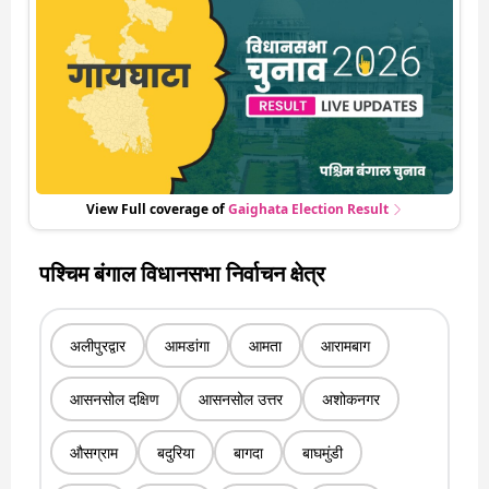
एक हलचल की अपडेट वो भी रियल टाइम में
View Full coverage of
Gaighata
Election Result
पश्चिम बंगाल विधानसभा निर्वाचन क्षेत्र
अलीपुरद्वार
आमडांगा
आमता
आरामबाग
आसनसोल दक्षिण
आसनसोल उत्तर
अशोकनगर
औसग्राम
बदुरिया
बागदा
बाघमुंडी