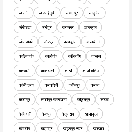
जलांगी
जलपाईगुड़ी
जमालपुर
जामुरिया
जंगीपाड़ा
जंगीपुर
जयनगर
झारग्राम
जोरासांको
जॉयपुर
काकद्वीप
कालचीनी
कालियागंज
कालीगंज
कलिम्पोंग
कालना
कल्याणी
कमरहाटी
कांडी
कांथी दक्षिण
कांथी उत्तर
करनदिघी
करीमपुर
कसबा
काशीपुर
काशीपुर बेलगछिया
कोटुलपुर
कटवा
केशियारी
केशपुर
केतुग्राम
खानाकुल
खंडघोष
खड़गपुर
खड़गपुर सदर
खरदाहा