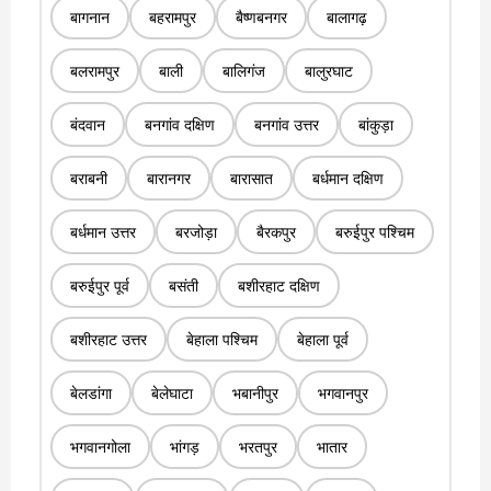
बागनान
बहरामपुर
बैष्णबनगर
बालागढ़
बलरामपुर
बाली
बालिगंज
बालुरघाट
बंदवान
बनगांव दक्षिण
बनगांव उत्तर
बांकुड़ा
बराबनी
बारानगर
बारासात
बर्धमान दक्षिण
बर्धमान उत्तर
बरजोड़ा
बैरकपुर
बरुईपुर पश्चिम
बरुईपुर पूर्व
बसंती
बशीरहाट दक्षिण
बशीरहाट उत्तर
बेहाला पश्चिम
बेहाला पूर्व
बेलडांगा
बेलेघाटा
भबानीपुर
भगवानपुर
भगवानगोला
भांगड़
भरतपुर
भातार