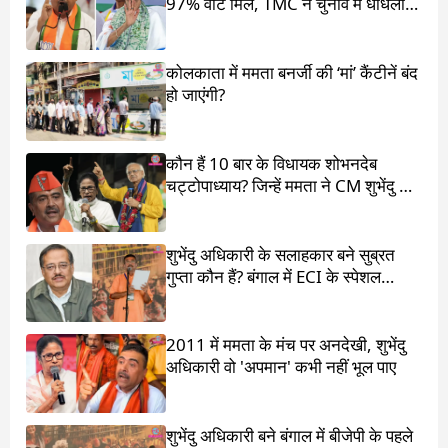
97% वोट मिले, TMC ने चुनाव में धांधली
का आरोप लगाया
कोलकाता में ममता बनर्जी की ‘मां’ कैंटीनें बंद
हो जाएंगी?
कौन हैं 10 बार के विधायक शोभनदेब
चट्टोपाध्याय? जिन्हें ममता ने CM शुभेंदु के
सामने खड़ा किया
शुभेंदु अधिकारी के सलाहकार बने सुब्रत
गुप्ता कौन हैं? बंगाल में ECI के स्पेशल
ऑब्जर्वर थे
2011 में ममता के मंच पर अनदेखी, शुभेंदु
अधिकारी वो 'अपमान' कभी नहीं भूल पाए
शुभेंदु अधिकारी बने बंगाल में बीजेपी के पहले