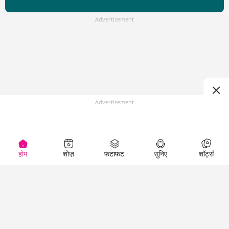
Advertisement
Advertisement
होम
शोज़
फटाफट
सुनिए
शॉर्ट्स
Top Shows
LallanKhas News
Entertainment
News
The Lallantop Show
Hindi Satire & Humor
Duniyadaari
Lallankhas Specials
Guest in the
Breaking News
Entertainment News
Newsroom
Top Political News
Hindi
Netanagri
Hindi
Top stories Cinema