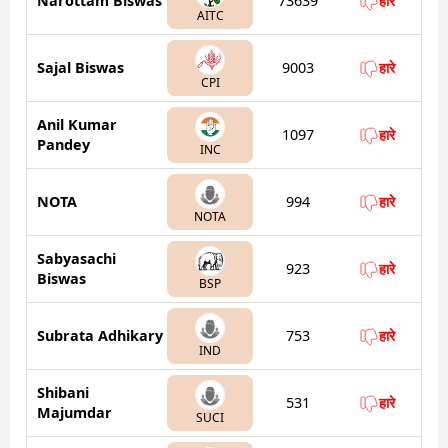
Narottam Biswas
73639
हारे
AITC
Sajal Biswas
9003
हारे
CPI
Anil Kumar
1097
हारे
Pandey
INC
NOTA
994
हारे
NOTA
Sabyasachi
923
हारे
Biswas
BSP
Subrata Adhikary
753
हारे
IND
Shibani
531
हारे
Majumdar
SUCI