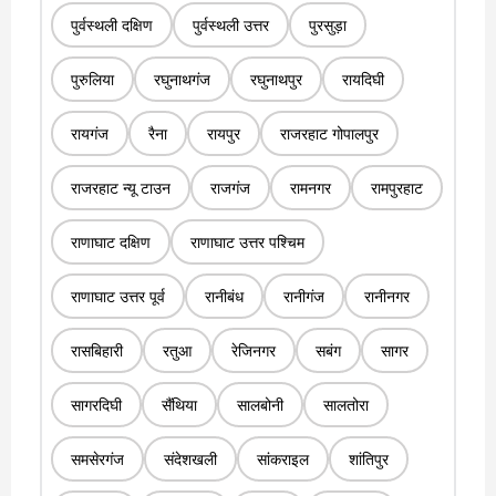
पुर्वस्थली दक्षिण
पुर्वस्थली उत्तर
पुरसुड़ा
पुरुलिया
रघुनाथगंज
रघुनाथपुर
रायदिघी
रायगंज
रैना
रायपुर
राजरहाट गोपालपुर
राजरहाट न्यू टाउन
राजगंज
रामनगर
रामपुरहाट
राणाघाट दक्षिण
राणाघाट उत्तर पश्चिम
राणाघाट उत्तर पूर्व
रानीबंध
रानीगंज
रानीनगर
रासबिहारी
रतुआ
रेजिनगर
सबंग
सागर
सागरदिघी
सैंथिया
सालबोनी
सालतोरा
समसेरगंज
संदेशखली
सांकराइल
शांतिपुर