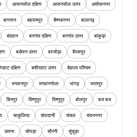
ग
आसनसोल दक्षिण
आसनसोल उत्तर
अशोकनगर
बागनान
बहरामपुर
बैष्णबनगर
बालागढ़
बंदवान
बनगांव दक्षिण
बनगांव उत्तर
बांकुड़ा
्षिण
बर्धमान उत्तर
बरजोड़ा
बैरकपुर
रहाट दक्षिण
बशीरहाट उत्तर
बेहाला पश्चिम
र
भगवानपुर
भगवानगोला
भांगड़
भरतपुर
बिनपुर
विष्णुपुर
विष्णुपुर
बोलपुर
बज बज
ा
चाकुलिया
चंपादानी
चंचल
चंदननगर
छतना
चोपड़ा
चौरंगी
चुंचुड़ा