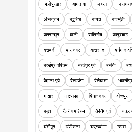
अलीपुरद्वार
आमडांगा
आमता
आरामबा
औसग्राम
बदुरिया
बागदा
बाघमुंडी
बलरामपुर
बाली
बालिगंज
बालुरघाट
बराबनी
बारानगर
बारासात
बर्धमान दक
बरुईपुर पश्चिम
बरुईपुर पूर्व
बसंती
बशी
बेहाला पूर्व
बेलडांगा
बेलेघाटा
भबानीपु
भातार
भाटपाड़ा
बिधाननगर
बीजपुर
बड़वा
कैनिंग पश्चिम
कैनिंग पूर्व
चकदह
चंडीपुर
चंडीतला
चंद्रकोणा
छपरा