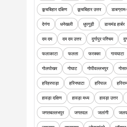
कूचबिहार दक्षिण
कूचबिहार उत्तर
डाबग्राम-
देगंगा
धनेखली
धुपगुड़ी
डायमंड हार्बर
दम दम
दम दम उत्तर
दुर्गापुर पश्चिम
दुर
फलाकाटा
फलता
फरक्का
गायघाटा
गोलपोखर
गोघाट
गोपीवल्लभपुर
गोसा
हरिहरपाड़ा
हरिनघाटा
हरिपाल
हरिराम
हावड़ा दक्षिण
हावड़ा मध्य
हावड़ा उत्तर
जगतबल्लभपुर
जगतदल
जलांगी
जलपा