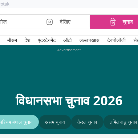
rotak
शोज़
देखिए
चुनाव
मौसम
देश
एंटरटेनमेंट
ऑटो
लल्लनख़ास
टेक्नोलॉजी
से
Advertisement
विधानसभा चुनाव 2026
पश्चिम बंगाल चुनाव
असम चुनाव
केरल चुनाव
तमिलनाडु चुनाव