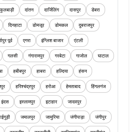
फुलबाड़ी
दांतन
दार्जिलिंग
दासपुर
डेबरा
दिनहाटा
डोमजूर
डोमकल
दुबराजपुर
्गापुर पूर्व
एगरा
इंग्लिश बाजार
एंटली
गलसी
गंगारामपुर
गरबेटा
गाजोल
घाटाल
बा
हबीबपुर
हाबरा
हल्दिया
हंसन
पुर
हरिश्चंद्रपुर
हरोआ
हेमताबाद
हिंगलगंज
इंदस
इस्लामपुर
इटाहार
जादवपुर
ईगुड़ी
जमालपुर
जामुरिया
जंगीपाड़ा
जंगीपुर