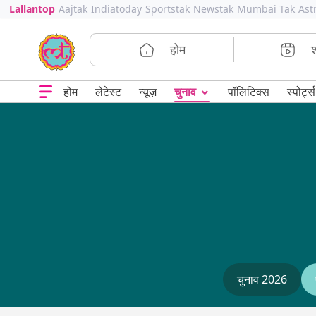
Lallantop
Aajtak
Indiatoday
Sportstak
Newstak
Mumbai Tak
Ast
होम
⌄
चुनाव
होम
लेटेस्ट
न्यूज़
पॉलिटिक्स
स्पोर्ट्स
चुनाव 2026