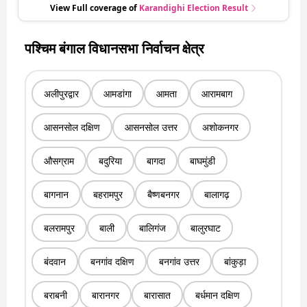
View Full coverage of
Karandighi
Election Result
पश्चिम बंगाल विधानसभा निर्वाचन क्षेत्र
अलीपुरद्वार
आमडांगा
आमता
आरामबाग
आसनसोल दक्षिण
आसनसोल उत्तर
अशोकनगर
औसग्राम
बदुरिया
बागदा
बाघमुंडी
बागनान
बहरामपुर
बैष्णबनगर
बालागढ़
बलरामपुर
बाली
बालिगंज
बालुरघाट
बंदवान
बनगांव दक्षिण
बनगांव उत्तर
बांकुड़ा
बराबनी
बारानगर
बारासात
बर्धमान दक्षिण