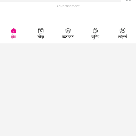
Advertisement
होम
शोज़
फटाफट
सुनिए
शॉर्ट्स
Top Shows
LallanKhas News
Entertainment
News
The Lallantop Show
Hindi Satire & Humor
Duniyadaari
Lallankhas Specials
Guest in the
Breaking News
Entertainment News
Newsroom
Top Political News
Hindi
Netanagri
Hindi
Top stories Cinema
Lallantop Baithki
Top History News
Entertainment Special
Kharcha Paani
Real Stories News
News
Aasan Bhasha Mein
Latest Political News
Top movies series
Social List
Top Literature News
review
Tarikh
Top Persons News
Latest Entertainment
Sehat
Top Profiles
News
The Cinema Show
Viral News
Business News
Technology
Top News
News
Business News in
Breaking News Hindi
Hindi
Top News Hindi
Latest Business News
Technology News in
Latest News Hindi