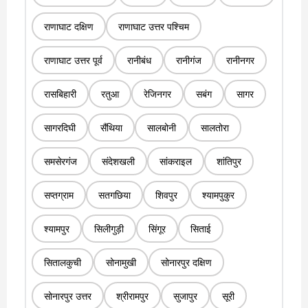
राणाघाट दक्षिण
राणाघाट उत्तर पश्चिम
राणाघाट उत्तर पूर्व
रानीबंध
रानीगंज
रानीनगर
रासबिहारी
रतुआ
रेजिनगर
सबंग
सागर
सागरदिघी
सैंथिया
सालबोनी
सालतोरा
समसेरगंज
संदेशखली
सांकराइल
शांतिपुर
सप्तग्राम
सतगछिया
शिवपुर
श्यामपुकुर
श्यामपुर
सिलीगुड़ी
सिंगूर
सिताई
सितालकुची
सोनामुखी
सोनारपुर दक्षिण
सोनारपुर उत्तर
श्रीरामपुर
सुजापुर
सूरी