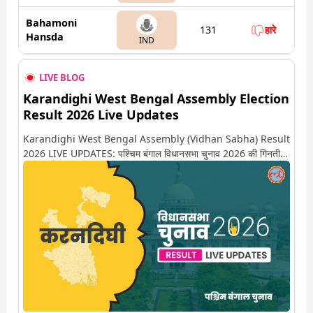
Bahamoni
131
हारे
Hansda
IND
LIVE BLOG
Karandighi West Bengal Assembly Election
Result 2026 Live Updates
Karandighi West Bengal Assembly (Vidhan Sabha) Result
2026 LIVE UPDATES: पश्चिम बंगाल विधानसभा चुनाव 2026 की गिनती
अगले कुछ ही देर में शुरू होने वाली है. यहां देखें करनदिघी सीट पर कौन आगे-
कौन पीछे से लेकर किस तरफ जा रहें है रुझान. साथ ही पाइए इस सीट पर हो
रही हर एक हलचल की अपडेट वो भी रियल टाइम में