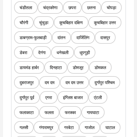
चंडीतला
चंद्रकोणा
छपरा
छतना
चोपड़ा
चौरंगी
चुंचुड़ा
कूचबिहार दक्षिण
कूचबिहार उत्तर
डाबग्राम-फुलबाड़ी
दांतन
दार्जिलिंग
दासपुर
डेबरा
देगंगा
धनेखली
धुपगुड़ी
डायमंड हार्बर
दिनहाटा
डोमजूर
डोमकल
दुबराजपुर
दम दम
दम दम उत्तर
दुर्गापुर पश्चिम
दुर्गापुर पूर्व
एगरा
इंग्लिश बाजार
एंटली
फलाकाटा
फलता
फरक्का
गायघाटा
गलसी
गंगारामपुर
गरबेटा
गाजोल
घाटाल