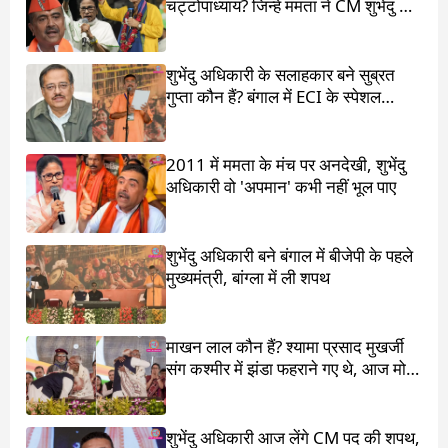
चट्टोपाध्याय? जिन्हें ममता ने CM शुभेंदु के
सामने खड़ा किया
शुभेंदु अधिकारी के सलाहकार बने सुब्रत
गुप्ता कौन हैं? बंगाल में ECI के स्पेशल
ऑब्जर्वर थे
2011 में ममता के मंच पर अनदेखी, शुभेंदु
अधिकारी वो 'अपमान' कभी नहीं भूल पाए
शुभेंदु अधिकारी बने बंगाल में बीजेपी के पहले
मुख्यमंत्री, बांग्ला में ली शपथ
माखन लाल कौन हैं? श्यामा प्रसाद मुखर्जी
संग कश्मीर में झंडा फहराने गए थे, आज मोदी
ने पांव छू लिए
शुभेंदु अधिकारी आज लेंगे CM पद की शपथ,