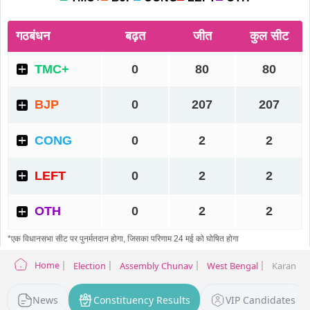
Home
Election
Assembly Chunav
West Bengal
Karandigh
News
Constituency Results
VIP Candidates