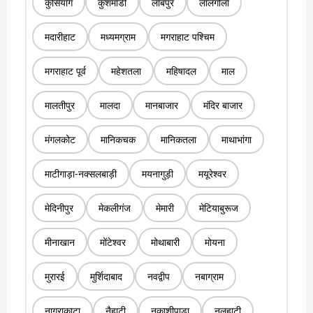
कुर्सियांग
कुशमांडी
लाबपुर
लालगोला
मदारीहाट
मध्यमग्राम
मगराहाट पश्चिम
मगराहाट पूर्व
महेशतला
महिषादल
माल
मालतीपुर
मालदा
मानबाजार
मंदिर बाजार
मंगलकोट
मानिकचक
मानिकतला
माथाभांगा
माटीगाड़ा-नक्सलबाड़ी
मयनागुड़ी
मयूरेश्वर
मेदिनीपुर
मेकलीगंज
मेमारी
मेटियाबुरूज
मीनाखान
मोंटेश्वर
मोथाबारी
मोयना
मुरारई
मुर्शिदाबाद
नवद्वीप
नबाग्राम
नागराकाटा
नैहाटी
नकाशीपाड़ा
नलहाटी