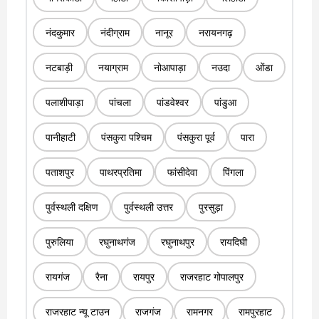
नंदकुमार
नंदीग्राम
नानूर
नरायनगढ़
नटबाड़ी
नयाग्राम
नोआपाड़ा
नउदा
ओंडा
पलाशीपाड़ा
पांचला
पांडवेश्वर
पांडुआ
पानीहाटी
पंसकुरा पश्चिम
पंसकुरा पूर्व
पारा
पताशपुर
पाथरप्रतिमा
फांसीदेवा
पिंगला
पुर्वस्थली दक्षिण
पुर्वस्थली उत्तर
पुरसुड़ा
पुरुलिया
रघुनाथगंज
रघुनाथपुर
रायदिघी
रायगंज
रैना
रायपुर
राजरहाट गोपालपुर
राजरहाट न्यू टाउन
राजगंज
रामनगर
रामपुरहाट