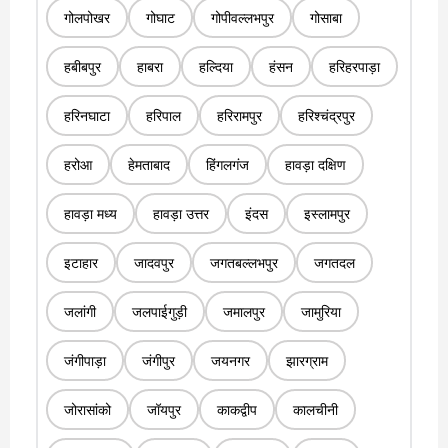
गोलपोखर
गोघाट
गोपीवल्लभपुर
गोसाबा
हबीबपुर
हाबरा
हल्दिया
हंसन
हरिहरपाड़ा
हरिनघाटा
हरिपाल
हरिरामपुर
हरिश्चंद्रपुर
हरोआ
हेमताबाद
हिंगलगंज
हावड़ा दक्षिण
हावड़ा मध्य
हावड़ा उत्तर
इंदस
इस्लामपुर
इटाहार
जादवपुर
जगतबल्लभपुर
जगतदल
जलांगी
जलपाईगुड़ी
जमालपुर
जामुरिया
जंगीपाड़ा
जंगीपुर
जयनगर
झारग्राम
जोरासांको
जॉयपुर
काकद्वीप
कालचीनी