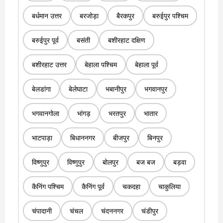
बर्धमान उत्तर
बरजोड़ा
बैरकपुर
बरुईपुर पश्चिम
बरुईपुर पूर्व
बसंती
बशीरहाट दक्षिण
बशीरहाट उत्तर
बेहाला पश्चिम
बेहाला पूर्व
बेलडांगा
बेलेघाटा
भबानीपुर
भगवानपुर
भगवानगोला
भांगड़
भरतपुर
भातार
भाटपाड़ा
बिधाननगर
बीजपुर
बिनपुर
विष्णुपुर
विष्णुपुर
बोलपुर
बज बज
बड़वा
कैनिंग पश्चिम
कैनिंग पूर्व
चकदहा
चाकुलिया
चंपादानी
चंचल
चंदननगर
चंडीपुर