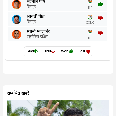
सम्बंधित ख़बरें