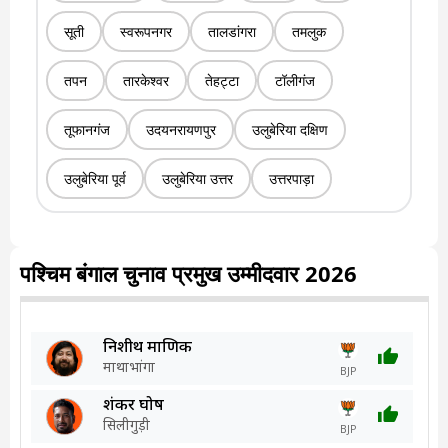
सूती
स्वरूपनगर
तालडांगरा
तमलुक
तपन
तारकेश्वर
तेहट्टा
टॉलीगंज
तूफानगंज
उदयनरायणपुर
उलुबेरिया दक्षिण
उलुबेरिया पूर्व
उलुबेरिया उत्तर
उत्तरपाड़ा
पश्चिम बंगाल चुनाव प्रमुख उम्मीदवार 2026