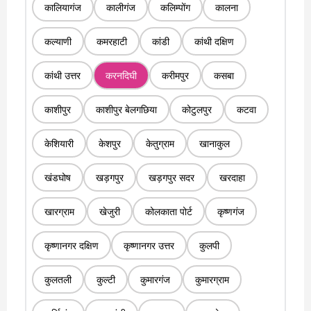
कालियागंज
कालीगंज
कलिम्पोंग
कालना
कल्याणी
कमरहाटी
कांडी
कांथी दक्षिण
कांथी उत्तर
करनदिघी
करीमपुर
कसबा
काशीपुर
काशीपुर बेलगछिया
कोटुलपुर
कटवा
केशियारी
केशपुर
केतुग्राम
खानाकुल
खंडघोष
खड़गपुर
खड़गपुर सदर
खरदाहा
खारग्राम
खेजुरी
कोलकाता पोर्ट
कृष्णगंज
कृष्णानगर दक्षिण
कृष्णानगर उत्तर
कुलपी
कुलतली
कुल्टी
कुमारगंज
कुमारग्राम