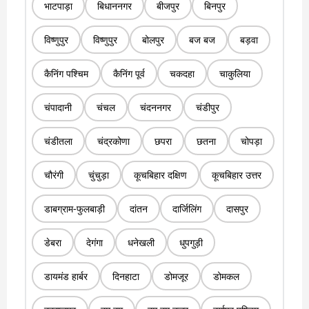
भाटपाड़ा
बिधाननगर
बीजपुर
बिनपुर
विष्णुपुर
विष्णुपुर
बोलपुर
बज बज
बड़वा
कैनिंग पश्चिम
कैनिंग पूर्व
चकदहा
चाकुलिया
चंपादानी
चंचल
चंदननगर
चंडीपुर
चंडीतला
चंद्रकोणा
छपरा
छतना
चोपड़ा
चौरंगी
चुंचुड़ा
कूचबिहार दक्षिण
कूचबिहार उत्तर
डाबग्राम-फुलबाड़ी
दांतन
दार्जिलिंग
दासपुर
डेबरा
देगंगा
धनेखली
धुपगुड़ी
डायमंड हार्बर
दिनहाटा
डोमजूर
डोमकल