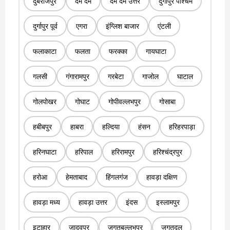
दुबराजपुर
दम दम
दम दम उत्तर
दुर्गापुर पश्चिम
दुर्गापुर पूर्व
एगरा
इंग्लिश बाजार
एंटली
फलाकाटा
फलता
फरक्का
गायघाटा
गलसी
गंगारामपुर
गरबेटा
गाजोल
घाटाल
गोलपोखर
गोघाट
गोपीवल्लभपुर
गोसाबा
हबीबपुर
हाबरा
हल्दिया
हंसन
हरिहरपाड़ा
हरिनघाटा
हरिपाल
हरिरामपुर
हरिश्चंद्रपुर
हरोआ
हेमताबाद
हिंगलगंज
हावड़ा दक्षिण
हावड़ा मध्य
हावड़ा उत्तर
इंदस
इस्लामपुर
इटाहार
जादवपुर
जगतबल्लभपुर
जगतदल