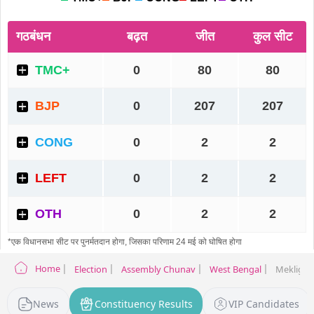
Home
Election
Assembly Chunav
West Bengal
Mekliganj
News
Constituency Results
VIP Candidates