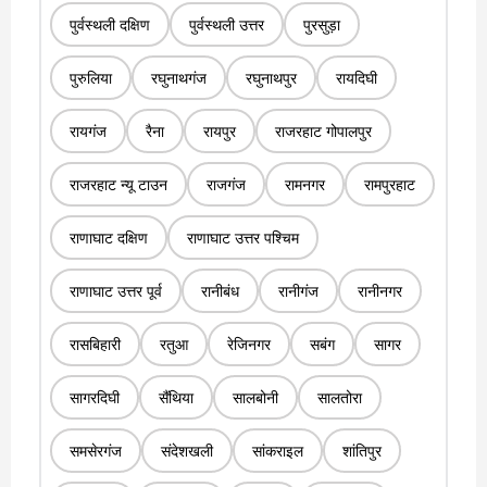
पुर्वस्थली दक्षिण
पुर्वस्थली उत्तर
पुरसुड़ा
पुरुलिया
रघुनाथगंज
रघुनाथपुर
रायदिघी
रायगंज
रैना
रायपुर
राजरहाट गोपालपुर
राजरहाट न्यू टाउन
राजगंज
रामनगर
रामपुरहाट
राणाघाट दक्षिण
राणाघाट उत्तर पश्चिम
राणाघाट उत्तर पूर्व
रानीबंध
रानीगंज
रानीनगर
रासबिहारी
रतुआ
रेजिनगर
सबंग
सागर
सागरदिघी
सैंथिया
सालबोनी
सालतोरा
समसेरगंज
संदेशखली
सांकराइल
शांतिपुर