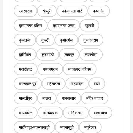
खारग्राम
खेजुरी
कोलकाता पोर्ट
कृष्णगंज
कृष्णानगर दक्षिण
कृष्णानगर उत्तर
कुलपी
कुलतली
कुल्टी
कुमारगंज
कुमारग्राम
कुर्सियांग
कुशमांडी
लाबपुर
लालगोला
मदारीहाट
मध्यमग्राम
मगराहाट पश्चिम
मगराहाट पूर्व
महेशतला
महिषादल
माल
मालतीपुर
मालदा
मानबाजार
मंदिर बाजार
मंगलकोट
मानिकचक
मानिकतला
माथाभांगा
माटीगाड़ा-नक्सलबाड़ी
मयनागुड़ी
मयूरेश्वर