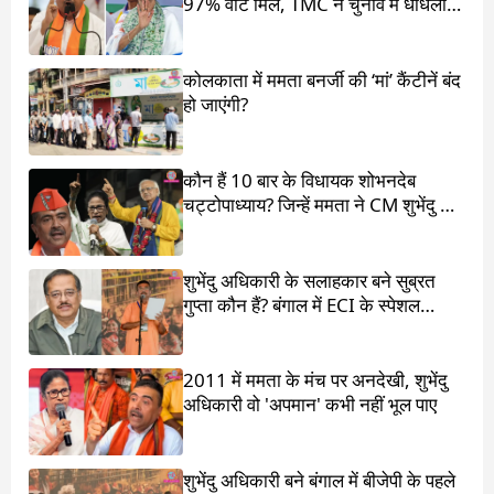
97% वोट मिले, TMC ने चुनाव में धांधली
का आरोप लगाया
कोलकाता में ममता बनर्जी की ‘मां’ कैंटीनें बंद
हो जाएंगी?
कौन हैं 10 बार के विधायक शोभनदेब
चट्टोपाध्याय? जिन्हें ममता ने CM शुभेंदु के
सामने खड़ा किया
शुभेंदु अधिकारी के सलाहकार बने सुब्रत
गुप्ता कौन हैं? बंगाल में ECI के स्पेशल
ऑब्जर्वर थे
2011 में ममता के मंच पर अनदेखी, शुभेंदु
अधिकारी वो 'अपमान' कभी नहीं भूल पाए
शुभेंदु अधिकारी बने बंगाल में बीजेपी के पहले