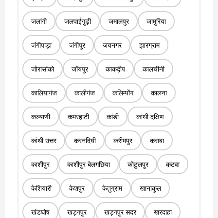
जलांगी
जलपाईगुड़ी
जमालपुर
जामुरिया
जंगीपाड़ा
जंगीपुर
जयनगर
झारग्राम
जोरासांको
जॉयपुर
काकद्वीप
कालचीनी
कालियागंज
कालीगंज
कलिम्पोंग
कालना
कल्याणी
कमरहाटी
कांडी
कांथी दक्षिण
कांथी उत्तर
करनदिघी
करीमपुर
कसबा
काशीपुर
काशीपुर बेलगछिया
कोटुलपुर
कटवा
केशियारी
केशपुर
केतुग्राम
खानाकुल
खंडघोष
खड़गपुर
खड़गपुर सदर
खरदाहा