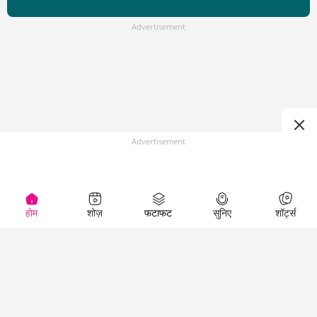
Advertisement
Advertisement
होम
शोज़
फटाफट
सुनिए
शॉर्ट्स
Top Shows
LallanKhas News
Entertainment
News
The Lallantop Show
Hindi Satire & Humor
Duniyadaari
Lallankhas Specials
Guest in the
Breaking News
Entertainment News
Newsroom
Top Political News
Hindi
Netanagri
Hindi
Top stories Cinema