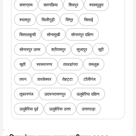
सप्तग्राम
सतगछिया
शिवपुर
श्यामपुकुर
श्यामपुर
सिलीगुड़ी
सिंगूर
सिताई
सितालकुची
सोनामुखी
सोनारपुर दक्षिण
सोनारपुर उत्तर
श्रीरामपुर
सुजापुर
सूरी
सूती
स्वरूपनगर
तालडांगरा
तमलुक
तपन
तारकेश्वर
तेहट्टा
टॉलीगंज
तूफानगंज
उदयनरायणपुर
उलुबेरिया दक्षिण
उलुबेरिया पूर्व
उलुबेरिया उत्तर
उत्तरपाड़ा