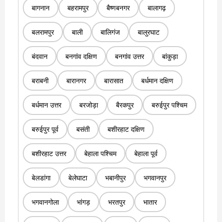
बागनान
बहरामपुर
बैष्णबनगर
बालागढ़
बलरामपुर
बाली
बालिगंज
बालुरघाट
बंदवान
बनगांव दक्षिण
बनगांव उत्तर
बांकुड़ा
बराबनी
बारानगर
बारासात
बर्धमान दक्षिण
बर्धमान उत्तर
बरजोड़ा
बैरकपुर
बरुईपुर पश्चिम
बरुईपुर पूर्व
बसंती
बशीरहाट दक्षिण
बशीरहाट उत्तर
बेहाला पश्चिम
बेहाला पूर्व
बेलडांगा
बेलेघाटा
भबानीपुर
भगवानपुर
भगवानगोला
भांगड़
भरतपुर
भातार