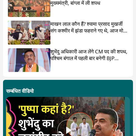
मुख्यमंत्री, बांग्ला में ली शपथ
माखन लाल कौन हैं? श्यामा प्रसाद मुखर्जी
संग कश्मीर में झंडा फहराने गए थे, आज मोदी
ने पांव छू लिए
शुभेंदु अधिकारी आज लेंगे CM पद की शपथ,
पश्चिम बंगाल में पहली बार बनेगी BJP
सरकार
सम्बंधित वीडियो