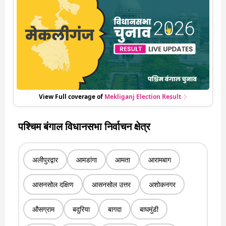
रही हर एक हलचल की अपडेट वो भी रियल टाइम में
View Full coverage of
Mekliganj
Election Result
पश्चिम बंगाल विधानसभा निर्वाचन क्षेत्र
अलीपुरद्वार
आमडांगा
आमता
आरामबाग
आसनसोल दक्षिण
आसनसोल उत्तर
अशोकनगर
औसग्राम
बदुरिया
बागदा
बाघमुंडी