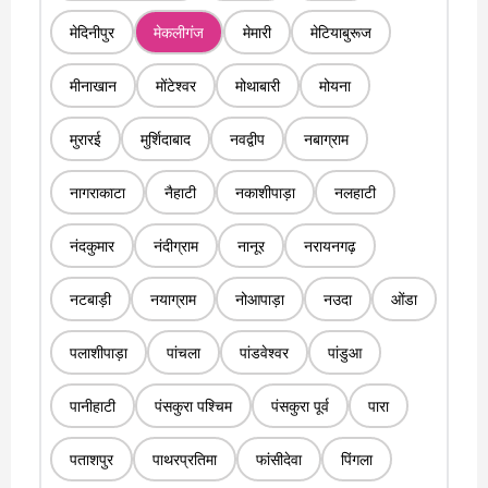
मेदिनीपुर
मेकलीगंज
मेमारी
मेटियाबुरूज
मीनाखान
मोंटेश्वर
मोथाबारी
मोयना
मुरारई
मुर्शिदाबाद
नवद्वीप
नबाग्राम
नागराकाटा
नैहाटी
नकाशीपाड़ा
नलहाटी
नंदकुमार
नंदीग्राम
नानूर
नरायनगढ़
नटबाड़ी
नयाग्राम
नोआपाड़ा
नउदा
ओंडा
पलाशीपाड़ा
पांचला
पांडवेश्वर
पांडुआ
पानीहाटी
पंसकुरा पश्चिम
पंसकुरा पूर्व
पारा
पताशपुर
पाथरप्रतिमा
फांसीदेवा
पिंगला