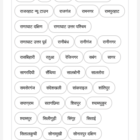
राजरहाट न्यू टाउन
राजगंज
रामनगर
रामपुरहाट
राणाघाट दक्षिण
राणाघाट उत्तर पश्चिम
राणाघाट उत्तर पूर्व
रानीबंध
रानीगंज
रानीनगर
रासबिहारी
रतुआ
रेजिनगर
सबंग
सागर
सागरदिघी
सैंथिया
सालबोनी
सालतोरा
समसेरगंज
संदेशखली
सांकराइल
शांतिपुर
सप्तग्राम
सतगछिया
शिवपुर
श्यामपुकुर
श्यामपुर
सिलीगुड़ी
सिंगूर
सिताई
सितालकुची
सोनामुखी
सोनारपुर दक्षिण