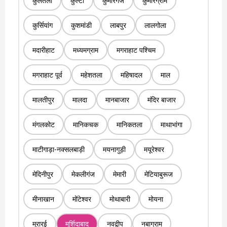
कुलतली
कुल्टी
कुमारगंज
कुमारग्राम
कुर्सियांग
कुशमांडी
लाबपुर
लालगोला
मदारीहाट
मध्यमग्राम
मगराहाट पश्चिम
मगराहाट पूर्व
महेशतला
महिषादल
माल
मालतीपुर
मालदा
मानबाजार
मंदिर बाजार
मंगलकोट
मानिकचक
मानिकतला
माथाभांगा
माटीगाड़ा-नक्सलबाड़ी
मयनागुड़ी
मयूरेश्वर
मेदिनीपुर
मेकलीगंज
मेमारी
मेटियाबुरूज
मीनाखान
मोंटेश्वर
मोथाबारी
मोयना
मुरारई
मुर्शिदाबाद
नवद्वीप
नबाग्राम