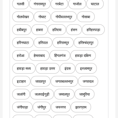
गलसी
गंगारामपुर
गरबेटा
गाजोल
घाटाल
गोलपोखर
गोघाट
गोपीवल्लभपुर
गोसाबा
हबीबपुर
हाबरा
हल्दिया
हंसन
हरिहरपाड़ा
हरिनघाटा
हरिपाल
हरिरामपुर
हरिश्चंद्रपुर
हरोआ
हेमताबाद
हिंगलगंज
हावड़ा दक्षिण
हावड़ा मध्य
हावड़ा उत्तर
इंदस
इस्लामपुर
इटाहार
जादवपुर
जगतबल्लभपुर
जगतदल
जलांगी
जलपाईगुड़ी
जमालपुर
जामुरिया
जंगीपाड़ा
जंगीपुर
जयनगर
झारग्राम