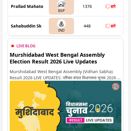
Prallad Mahato
1376
हारे
BSP
Sahabuddin Sk
448
हारे
IND
LIVE BLOG
Murshidabad West Bengal Assembly
Election Result 2026 Live Updates
Murshidabad West Bengal Assembly (Vidhan Sabha)
Result 2026 LIVE UPDATES: पश्चिम बंगाल विधानसभा चुनाव 2026 की
गिनती अगले कुछ ही देर में शुरू होने वाली है. यहां देखें मुर्शिदाबाद सीट पर कौन
आगे-कौन पीछे से लेकर किस तरफ जा रहें है रुझान. साथ ही पाइए इस सीट पर
हो रही हर एक हलचल की अपडेट वो भी रियल टाइम में