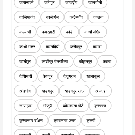
जोरासांको
जॉयपुर
काकद्वीप
कालचीनी
कालियागंज
कालीगंज
कलिम्पोंग
कालना
कल्याणी
कमरहाटी
कांडी
कांथी दक्षिण
कांथी उत्तर
करनदिघी
करीमपुर
कसबा
काशीपुर
काशीपुर बेलगछिया
कोटुलपुर
कटवा
केशियारी
केशपुर
केतुग्राम
खानाकुल
खंडघोष
खड़गपुर
खड़गपुर सदर
खरदाहा
खारग्राम
खेजुरी
कोलकाता पोर्ट
कृष्णगंज
कृष्णानगर दक्षिण
कृष्णानगर उत्तर
कुलपी