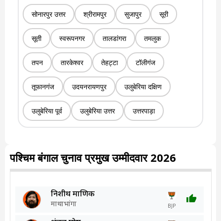
सोनारपुर उत्तर
श्रीरामपुर
सुजापुर
सूरी
सूती
स्वरूपनगर
तालडांगरा
तमलुक
तपन
तारकेश्वर
तेहट्टा
टॉलीगंज
तूफानगंज
उदयनरायणपुर
उलुबेरिया दक्षिण
उलुबेरिया पूर्व
उलुबेरिया उत्तर
उत्तरपाड़ा
पश्चिम बंगाल चुनाव प्रमुख उम्मीदवार 2026