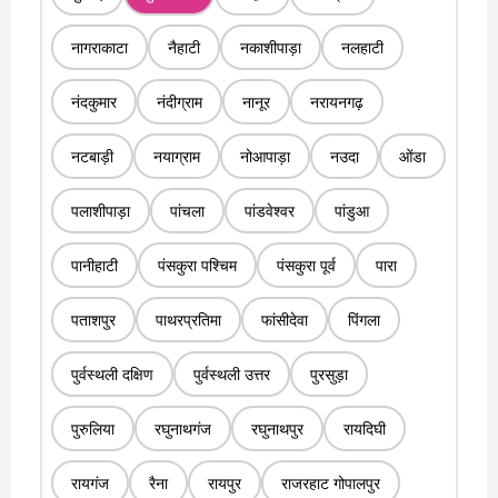
नागराकाटा
नैहाटी
नकाशीपाड़ा
नलहाटी
नंदकुमार
नंदीग्राम
नानूर
नरायनगढ़
नटबाड़ी
नयाग्राम
नोआपाड़ा
नउदा
ओंडा
पलाशीपाड़ा
पांचला
पांडवेश्वर
पांडुआ
पानीहाटी
पंसकुरा पश्चिम
पंसकुरा पूर्व
पारा
पताशपुर
पाथरप्रतिमा
फांसीदेवा
पिंगला
पुर्वस्थली दक्षिण
पुर्वस्थली उत्तर
पुरसुड़ा
पुरुलिया
रघुनाथगंज
रघुनाथपुर
रायदिघी
रायगंज
रैना
रायपुर
राजरहाट गोपालपुर