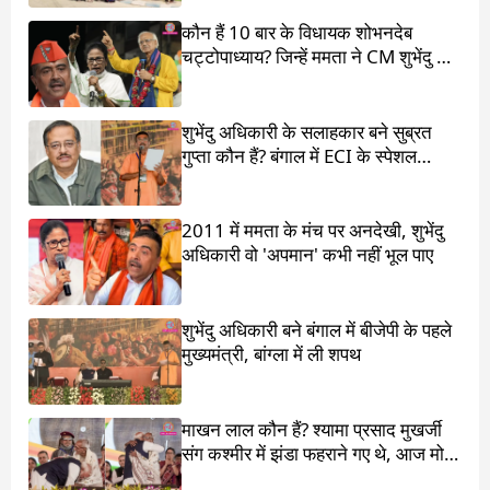
कौन हैं 10 बार के विधायक शोभनदेब
चट्टोपाध्याय? जिन्हें ममता ने CM शुभेंदु के
सामने खड़ा किया
शुभेंदु अधिकारी के सलाहकार बने सुब्रत
गुप्ता कौन हैं? बंगाल में ECI के स्पेशल
ऑब्जर्वर थे
2011 में ममता के मंच पर अनदेखी, शुभेंदु
अधिकारी वो 'अपमान' कभी नहीं भूल पाए
शुभेंदु अधिकारी बने बंगाल में बीजेपी के पहले
मुख्यमंत्री, बांग्ला में ली शपथ
माखन लाल कौन हैं? श्यामा प्रसाद मुखर्जी
संग कश्मीर में झंडा फहराने गए थे, आज मोदी
ने पांव छू लिए