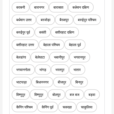
बराबनी
बारानगर
बारासात
बर्धमान दक्षिण
बर्धमान उत्तर
बरजोड़ा
बैरकपुर
बरुईपुर पश्चिम
बरुईपुर पूर्व
बसंती
बशीरहाट दक्षिण
बशीरहाट उत्तर
बेहाला पश्चिम
बेहाला पूर्व
बेलडांगा
बेलेघाटा
भबानीपुर
भगवानपुर
भगवानगोला
भांगड़
भरतपुर
भातार
भाटपाड़ा
बिधाननगर
बीजपुर
बिनपुर
विष्णुपुर
विष्णुपुर
बोलपुर
बज बज
बड़वा
कैनिंग पश्चिम
कैनिंग पूर्व
चकदहा
चाकुलिया