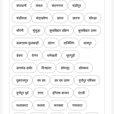
चंपादानी
चंचल
चंदननगर
चंडीपुर
चंडीतला
चंद्रकोणा
छपरा
छतना
चोपड़ा
चौरंगी
चुंचुड़ा
कूचबिहार दक्षिण
कूचबिहार उत्तर
डाबग्राम-फुलबाड़ी
दांतन
दार्जिलिंग
दासपुर
डेबरा
देगंगा
धनेखली
धुपगुड़ी
डायमंड हार्बर
दिनहाटा
डोमजूर
डोमकल
दुबराजपुर
दम दम
दम दम उत्तर
दुर्गापुर पश्चिम
दुर्गापुर पूर्व
एगरा
इंग्लिश बाजार
एंटली
फलाकाटा
फलता
फरक्का
गायघाटा