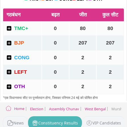
Home
Election
Assembly Chunav
West Bengal
Murshida
News
Constituency Results
VIP Candidates