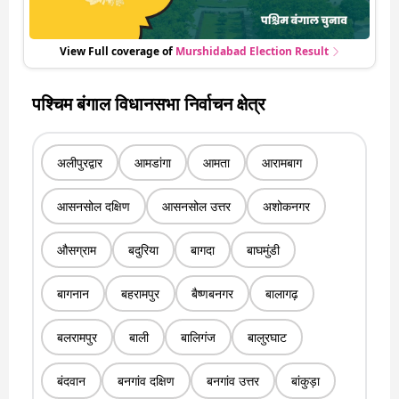
View Full coverage of
Murshidabad
Election Result
पश्चिम बंगाल विधानसभा निर्वाचन क्षेत्र
अलीपुरद्वार
आमडांगा
आमता
आरामबाग
आसनसोल दक्षिण
आसनसोल उत्तर
अशोकनगर
औसग्राम
बदुरिया
बागदा
बाघमुंडी
बागनान
बहरामपुर
बैष्णबनगर
बालागढ़
बलरामपुर
बाली
बालिगंज
बालुरघाट
बंदवान
बनगांव दक्षिण
बनगांव उत्तर
बांकुड़ा