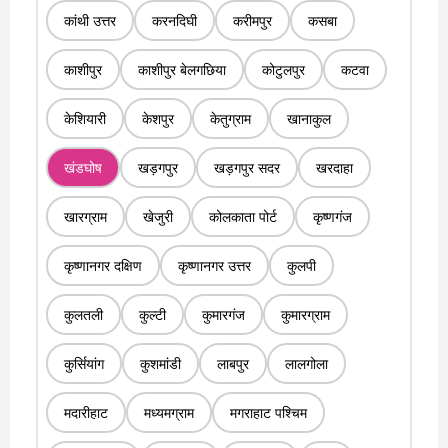
कांथी उत्तर
करनदिघी
करीमपुर
कसबा
काशीपुर
काशीपुर बेलगछिया
कोटुलपुर
कटवा
केशियारी
केशपुर
केतुग्राम
खानाकुल
खंडघोष
खड़गपुर
खड़गपुर सदर
खरदाहा
खारग्राम
खेजुरी
कोलकाता पोर्ट
कृष्णगंज
कृष्णानगर दक्षिण
कृष्णानगर उत्तर
कुलपी
कुलतली
कुल्टी
कुमारगंज
कुमारग्राम
कुर्सियांग
कुशमांडी
लाबपुर
लालगोला
मदारीहाट
मध्यमग्राम
मगराहाट पश्चिम