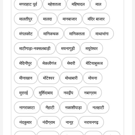
मगराहाट पूर्व
महेशतला
महिषादल
माल
मालतीपुर
मालदा
मानबाजार
मंदिर बाजार
मंगलकोट
मानिकचक
मानिकतला
माथाभांगा
माटीगाड़ा-नक्सलबाड़ी
मयनागुड़ी
मयूरेश्वर
मेदिनीपुर
मेकलीगंज
मेमारी
मेटियाबुरूज
मीनाखान
मोंटेश्वर
मोथाबारी
मोयना
मुरारई
मुर्शिदाबाद
नवद्वीप
नबाग्राम
नागराकाटा
नैहाटी
नकाशीपाड़ा
नलहाटी
नंदकुमार
नंदीग्राम
नानूर
नरायनगढ़