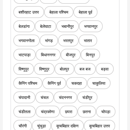
बशीरहाट उत्तर
बेहाला पश्चिम
बेहाला पूर्व
बेलडांगा
बेलेघाटा
भबानीपुर
भगवानपुर
भगवानगोला
भांगड़
भरतपुर
भातार
भाटपाड़ा
बिधाननगर
बीजपुर
बिनपुर
विष्णुपुर
विष्णुपुर
बोलपुर
बज बज
बड़वा
कैनिंग पश्चिम
कैनिंग पूर्व
चकदहा
चाकुलिया
चंपादानी
चंचल
चंदननगर
चंडीपुर
चंडीतला
चंद्रकोणा
छपरा
छतना
चोपड़ा
चौरंगी
चुंचुड़ा
कूचबिहार दक्षिण
कूचबिहार उत्तर