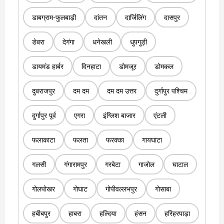
डाबग्राम-फुलबाड़ी
दांतन
दार्जिलिंग
दासपुर
डेबरा
देगंगा
धनेखली
धुपगुड़ी
डायमंड हार्बर
दिनहाटा
डोमजूर
डोमकल
दुबराजपुर
दम दम
दम दम उत्तर
दुर्गापुर पश्चिम
दुर्गापुर पूर्व
एगरा
इंग्लिश बाजार
एंटली
फलाकाटा
फलता
फरक्का
गायघाटा
गलसी
गंगारामपुर
गरबेटा
गाजोल
घाटाल
गोलपोखर
गोघाट
गोपीवल्लभपुर
गोसाबा
हबीबपुर
हाबरा
हल्दिया
हंसन
हरिहरपाड़ा