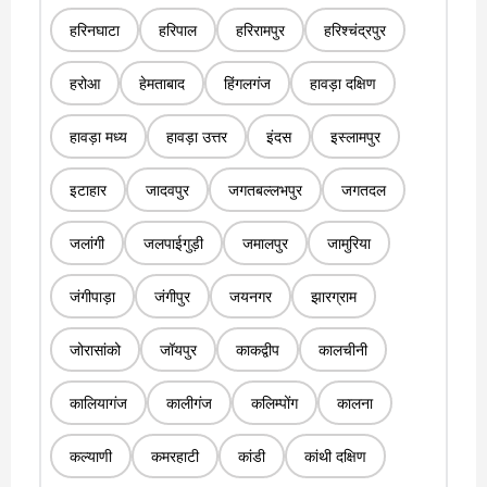
हरिनघाटा
हरिपाल
हरिरामपुर
हरिश्चंद्रपुर
हरोआ
हेमताबाद
हिंगलगंज
हावड़ा दक्षिण
हावड़ा मध्य
हावड़ा उत्तर
इंदस
इस्लामपुर
इटाहार
जादवपुर
जगतबल्लभपुर
जगतदल
जलांगी
जलपाईगुड़ी
जमालपुर
जामुरिया
जंगीपाड़ा
जंगीपुर
जयनगर
झारग्राम
जोरासांको
जॉयपुर
काकद्वीप
कालचीनी
कालियागंज
कालीगंज
कलिम्पोंग
कालना
कल्याणी
कमरहाटी
कांडी
कांथी दक्षिण