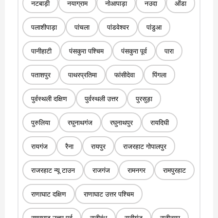
नटबाड़ी
नयाग्राम
नोआपाड़ा
नउदा
ओंडा
पलाशीपाड़ा
पांचला
पांडवेश्वर
पांडुआ
पानीहाटी
पंसकुरा पश्चिम
पंसकुरा पूर्व
पारा
पताशपुर
पाथरप्रतिमा
फांसीदेवा
पिंगला
पुर्वस्थली दक्षिण
पुर्वस्थली उत्तर
पुरसुड़ा
पुरुलिया
रघुनाथगंज
रघुनाथपुर
रायदिघी
रायगंज
रैना
रायपुर
राजरहाट गोपालपुर
राजरहाट न्यू टाउन
राजगंज
रामनगर
रामपुरहाट
राणाघाट दक्षिण
राणाघाट उत्तर पश्चिम
राणाघाट उत्तर पूर्व
रानीबंध
रानीगंज
रानीनगर