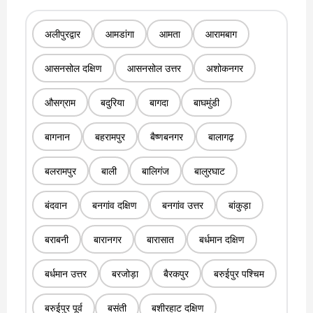
अलीपुरद्वार
आमडांगा
आमता
आरामबाग
आसनसोल दक्षिण
आसनसोल उत्तर
अशोकनगर
औसग्राम
बदुरिया
बागदा
बाघमुंडी
बागनान
बहरामपुर
बैष्णबनगर
बालागढ़
बलरामपुर
बाली
बालिगंज
बालुरघाट
बंदवान
बनगांव दक्षिण
बनगांव उत्तर
बांकुड़ा
बराबनी
बारानगर
बारासात
बर्धमान दक्षिण
बर्धमान उत्तर
बरजोड़ा
बैरकपुर
बरुईपुर पश्चिम
बरुईपुर पूर्व
बसंती
बशीरहाट दक्षिण