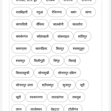
रासबिहारी
रतुआ
रेजिनगर
सबंग
सागर
सागरदिघी
सैंथिया
सालबोनी
सालतोरा
समसेरगंज
संदेशखली
सांकराइल
शांतिपुर
सप्तग्राम
सतगछिया
शिवपुर
श्यामपुकुर
श्यामपुर
सिलीगुड़ी
सिंगूर
सिताई
सितालकुची
सोनामुखी
सोनारपुर दक्षिण
सोनारपुर उत्तर
श्रीरामपुर
सुजापुर
सूरी
सूती
स्वरूपनगर
तालडांगरा
तमलुक
तपन
तारकेश्वर
तेहट्टा
टॉलीगंज