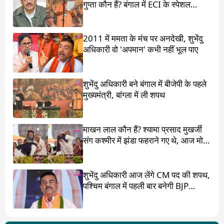
गुप्ता कौन हैं? बंगाल में ECI के स्पेशल
ऑब्जर्वर थे
2011 में ममता के मंच पर अनदेखी, शुभेंदु
अधिकारी वो 'अपमान' कभी नहीं भूल पाए
शुभेंदु अधिकारी बने बंगाल में बीजेपी के पहले
मुख्यमंत्री, बांग्ला में ली शपथ
माखन लाल कौन हैं? श्यामा प्रसाद मुखर्जी
संग कश्मीर में झंडा फहराने गए थे, आज मोदी
ने पांव छू लिए
शुभेंदु अधिकारी आज लेंगे CM पद की शपथ,
पश्चिम बंगाल में पहली बार बनेगी BJP
सरकार