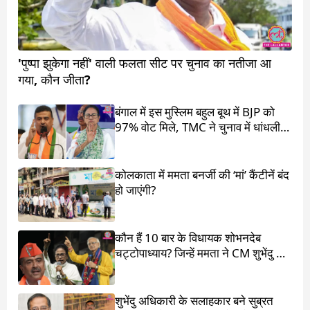
'पुष्पा झुकेगा नहीं' वाली फलता सीट पर चुनाव का नतीजा आ
गया, कौन जीता?
बंगाल में इस मुस्लिम बहुल बूथ में BJP को
97% वोट मिले, TMC ने चुनाव में धांधली
का आरोप लगाया
कोलकाता में ममता बनर्जी की ‘मां’ कैंटीनें बंद
हो जाएंगी?
कौन हैं 10 बार के विधायक शोभनदेब
चट्टोपाध्याय? जिन्हें ममता ने CM शुभेंदु के
सामने खड़ा किया
शुभेंदु अधिकारी के सलाहकार बने सुब्रत