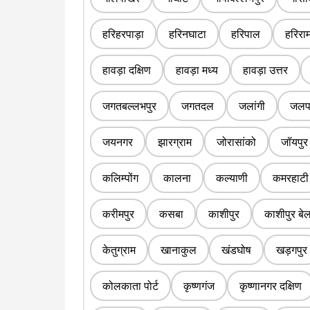
हरिहरपाड़ा
हरिनघाटा
हरिपाल
हरिराम
हावड़ा दक्षिण
हावड़ा मध्य
हावड़ा उत्तर
जगतबल्लभपुर
जगतदल
जलांगी
जलपा
जयनगर
झारग्राम
जोरासांको
जॉयपुर
कलिम्पोंग
कालना
कल्याणी
कमरहाटी
करीमपुर
कसबा
काशीपुर
काशीपुर बे
केतुग्राम
खानाकुल
खंडघोष
खड़गपुर
कोलकाता पोर्ट
कृष्णगंज
कृष्णानगर दक्षिण