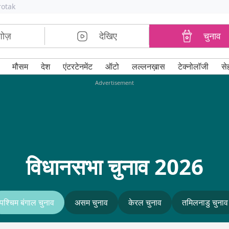
rotak
शोज़
देखिए
चुनाव
मौसम
देश
एंटरटेनमेंट
ऑटो
लल्लनख़ास
टेक्नोलॉजी
से
Advertisement
विधानसभा चुनाव 2026
पश्चिम बंगाल चुनाव
असम चुनाव
केरल चुनाव
तमिलनाडु चुनाव