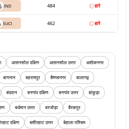
484
हारे
IND
462
हारे
SUCI
ग
आसनसोल दक्षिण
आसनसोल उत्तर
अशोकनगर
बागनान
बहरामपुर
बैष्णबनगर
बालागढ़
बंदवान
बनगांव दक्षिण
बनगांव उत्तर
बांकुड़ा
्षिण
बर्धमान उत्तर
बरजोड़ा
बैरकपुर
रहाट दक्षिण
बशीरहाट उत्तर
बेहाला पश्चिम