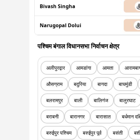
Bivash Singha
Narugopal Dolui
पश्चिम बंगाल विधानसभा निर्वाचन क्षेत्र
अलीपुरद्वार
आमडांगा
आमता
आरामबा
औसग्राम
बदुरिया
बागदा
बाघमुंडी
बलरामपुर
बाली
बालिगंज
बालुरघाट
बराबनी
बारानगर
बारासात
बर्धमान दक
बरुईपुर पश्चिम
बरुईपुर पूर्व
बसंती
बशी