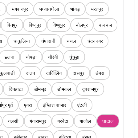
र
भगवानपुर
भगवानगोला
भांगड़
भरतपुर
बिनपुर
विष्णुपुर
विष्णुपुर
बोलपुर
बज बज
ा
चाकुलिया
चंपादानी
चंचल
चंदननगर
छतना
चोपड़ा
चौरंगी
चुंचुड़ा
फुलबाड़ी
दांतन
दार्जिलिंग
दासपुर
डेबरा
दिनहाटा
डोमजूर
डोमकल
दुबराजपुर
्गापुर पूर्व
एगरा
इंग्लिश बाजार
एंटली
गलसी
गंगारामपुर
गरबेटा
गाजोल
घाटाल
बा
हबीबपुर
हाबरा
हल्दिया
हंसन