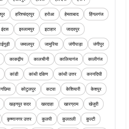
पुर
हरिश्चंद्रपुर
हरोआ
हेमताबाद
हिंगलगंज
इंदस
इस्लामपुर
इटाहार
जादवपुर
ईगुड़ी
जमालपुर
जामुरिया
जंगीपाड़ा
जंगीपुर
काकद्वीप
कालचीनी
कालियागंज
कालीगंज
कांडी
कांथी दक्षिण
कांथी उत्तर
करनदिघी
लगछिया
कोटुलपुर
कटवा
केशियारी
केशपुर
खड़गपुर सदर
खरदाहा
खारग्राम
खेजुरी
कृष्णानगर उत्तर
कुलपी
कुलतली
कुल्टी