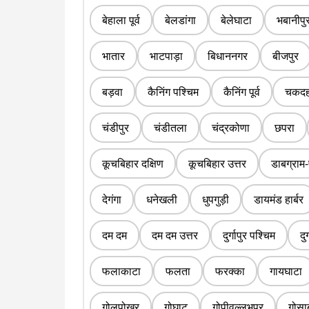
बेहाला पूर्व
बेलडांगा
बेलेघाटा
भबानीपु
भातार
भाटपाड़ा
बिधाननगर
बीजपुर
बड़वा
कैनिंग पश्चिम
कैनिंग पूर्व
चकदह
चंडीपुर
चंडीतला
चंद्रकोणा
छपरा
कूचबिहार दक्षिण
कूचबिहार उत्तर
डाबग्राम-
देगंगा
धनेखली
धुपगुड़ी
डायमंड हार्बर
दम दम
दम दम उत्तर
दुर्गापुर पश्चिम
दुर
फलाकाटा
फलता
फरक्का
गायघाटा
गोलपोखर
गोघाट
गोपीवल्लभपुर
गोसा