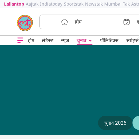
Lallantop
Aajtak
Indiatoday
Sportstak
Newstak
Mumbai Tak
Ast
होम
⌄
चुनाव
होम
लेटेस्ट
न्यूज़
पॉलिटिक्स
स्पोर्ट्स
चुनाव 2026