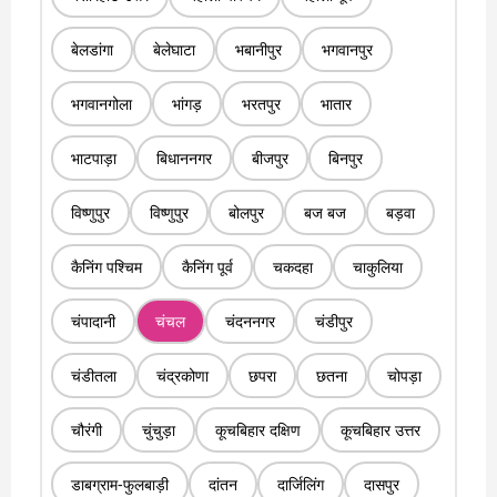
बेलडांगा
बेलेघाटा
भबानीपुर
भगवानपुर
भगवानगोला
भांगड़
भरतपुर
भातार
भाटपाड़ा
बिधाननगर
बीजपुर
बिनपुर
विष्णुपुर
विष्णुपुर
बोलपुर
बज बज
बड़वा
कैनिंग पश्चिम
कैनिंग पूर्व
चकदहा
चाकुलिया
चंपादानी
चंचल
चंदननगर
चंडीपुर
चंडीतला
चंद्रकोणा
छपरा
छतना
चोपड़ा
चौरंगी
चुंचुड़ा
कूचबिहार दक्षिण
कूचबिहार उत्तर
डाबग्राम-फुलबाड़ी
दांतन
दार्जिलिंग
दासपुर