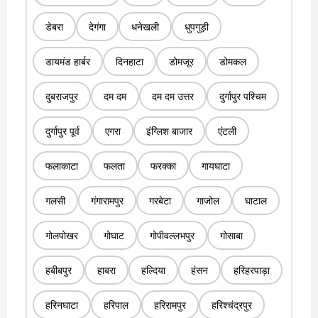
डेबरा
देगंगा
धनेखली
धुपगुड़ी
डायमंड हार्बर
दिनहाटा
डोमजूर
डोमकल
दुबराजपुर
दम दम
दम दम उत्तर
दुर्गापुर पश्चिम
दुर्गापुर पूर्व
एगरा
इंग्लिश बाजार
एंटली
फलाकाटा
फलता
फरक्का
गायघाटा
गलसी
गंगारामपुर
गरबेटा
गाजोल
घाटाल
गोलपोखर
गोघाट
गोपीवल्लभपुर
गोसाबा
हबीबपुर
हाबरा
हल्दिया
हंसन
हरिहरपाड़ा
हरिनघाटा
हरिपाल
हरिरामपुर
हरिश्चंद्रपुर