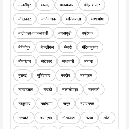
मालतीपुर
मालदा
मानबाजार
मंदिर बाजार
मंगलकोट
मानिकचक
मानिकतला
माथाभांगा
माटीगाड़ा-नक्सलबाड़ी
मयनागुड़ी
मयूरेश्वर
मेदिनीपुर
मेकलीगंज
मेमारी
मेटियाबुरूज
मीनाखान
मोंटेश्वर
मोथाबारी
मोयना
मुरारई
मुर्शिदाबाद
नवद्वीप
नबाग्राम
नागराकाटा
नैहाटी
नकाशीपाड़ा
नलहाटी
नंदकुमार
नंदीग्राम
नानूर
नरायनगढ़
नटबाड़ी
नयाग्राम
नोआपाड़ा
नउदा
ओंडा