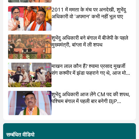
2011 में ममता के मंच पर अनदेखी, शुभेंदु
अधिकारी वो 'अपमान' कभी नहीं भूल पाए
शुभेंदु अधिकारी बने बंगाल में बीजेपी के पहले
मुख्यमंत्री, बांग्ला में ली शपथ
माखन लाल कौन हैं? श्यामा प्रसाद मुखर्जी
संग कश्मीर में झंडा फहराने गए थे, आज मोदी
ने पांव छू लिए
शुभेंदु अधिकारी आज लेंगे CM पद की शपथ,
पश्चिम बंगाल में पहली बार बनेगी BJP
सरकार
सम्बंधित वीडियो