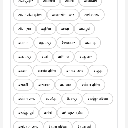
अलीपुरद्वार
आमडांगा
आमता
आरामबाग
आसनसोल दक्षिण
आसनसोल उत्तर
अशोकनगर
औसग्राम
बदुरिया
बागदा
बाघमुंडी
बागनान
बहरामपुर
बैष्णबनगर
बालागढ़
बलरामपुर
बाली
बालिगंज
बालुरघाट
बंदवान
बनगांव दक्षिण
बनगांव उत्तर
बांकुड़ा
बराबनी
बारानगर
बारासात
बर्धमान दक्षिण
बर्धमान उत्तर
बरजोड़ा
बैरकपुर
बरुईपुर पश्चिम
बरुईपुर पूर्व
बसंती
बशीरहाट दक्षिण
बशीरहाट उत्तर
बेहाला पश्चिम
बेहाला पूर्व