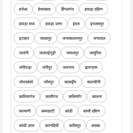
हरोआ
हेमताबाद
हिंगलगंज
हावड़ा दक्षिण
हावड़ा मध्य
हावड़ा उत्तर
इंदस
इस्लामपुर
इटाहार
जादवपुर
जगतबल्लभपुर
जगतदल
जलांगी
जलपाईगुड़ी
जमालपुर
जामुरिया
जंगीपाड़ा
जंगीपुर
जयनगर
झारग्राम
जोरासांको
जॉयपुर
काकद्वीप
कालचीनी
कालियागंज
कालीगंज
कलिम्पोंग
कालना
कल्याणी
कमरहाटी
कांडी
कांथी दक्षिण
कांथी उत्तर
करनदिघी
करीमपुर
कसबा