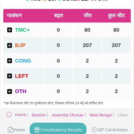
Home
Election
Assembly Chunav
West Bengal
Chanchal 
News
Constituency Results
VIP Candidates