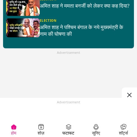
अमित शाह ने ममता बनर्जी को लेकर क्या कह दिया?
ELECTION
अमित शाह ने पश्चिम बंगाल के नये मुख्यमंत्री के
नाम की घोषणा की
Advertisement
Advertisement
होम
शोज़
फटाफट
सुनिए
शॉर्ट्स