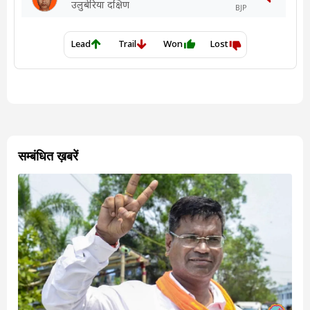
सम्बंधित ख़बरें