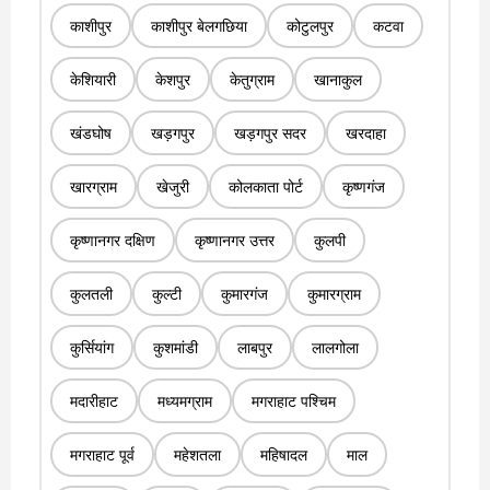
काशीपुर
काशीपुर बेलगछिया
कोटुलपुर
कटवा
केशियारी
केशपुर
केतुग्राम
खानाकुल
खंडघोष
खड़गपुर
खड़गपुर सदर
खरदाहा
खारग्राम
खेजुरी
कोलकाता पोर्ट
कृष्णगंज
कृष्णानगर दक्षिण
कृष्णानगर उत्तर
कुलपी
कुलतली
कुल्टी
कुमारगंज
कुमारग्राम
कुर्सियांग
कुशमांडी
लाबपुर
लालगोला
मदारीहाट
मध्यमग्राम
मगराहाट पश्चिम
मगराहाट पूर्व
महेशतला
महिषादल
माल