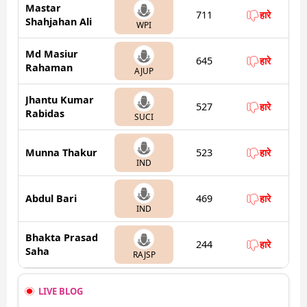
Mastar
711
हारे
Shahjahan Ali
WPI
Md Masiur
645
हारे
Rahaman
AJUP
Jhantu Kumar
527
हारे
Rabidas
SUCI
Munna Thakur
523
हारे
IND
Abdul Bari
469
हारे
IND
Bhakta Prasad
244
हारे
Saha
RAJSP
LIVE BLOG