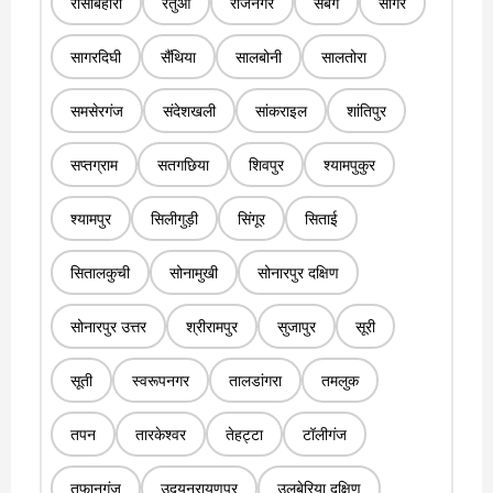
रासबिहारी
रतुआ
रेजिनगर
सबंग
सागर
सागरदिघी
सैंथिया
सालबोनी
सालतोरा
समसेरगंज
संदेशखली
सांकराइल
शांतिपुर
सप्तग्राम
सतगछिया
शिवपुर
श्यामपुकुर
श्यामपुर
सिलीगुड़ी
सिंगूर
सिताई
सितालकुची
सोनामुखी
सोनारपुर दक्षिण
सोनारपुर उत्तर
श्रीरामपुर
सुजापुर
सूरी
सूती
स्वरूपनगर
तालडांगरा
तमलुक
तपन
तारकेश्वर
तेहट्टा
टॉलीगंज
तूफानगंज
उदयनरायणपुर
उलुबेरिया दक्षिण