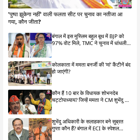
'पुष्पा झुकेगा नहीं' वाली फलता सीट पर चुनाव का नतीजा आ
गया, कौन जीता?
बंगाल में इस मुस्लिम बहुल बूथ में BJP को
97% वोट मिले, TMC ने चुनाव में धांधली
का आरोप लगाया
कोलकाता में ममता बनर्जी की ‘मां’ कैंटीनें बंद
हो जाएंगी?
कौन हैं 10 बार के विधायक शोभनदेब
चट्टोपाध्याय? जिन्हें ममता ने CM शुभेंदु के
सामने खड़ा किया
शुभेंदु अधिकारी के सलाहकार बने सुब्रत
गुप्ता कौन हैं? बंगाल में ECI के स्पेशल
ऑब्जर्वर थे