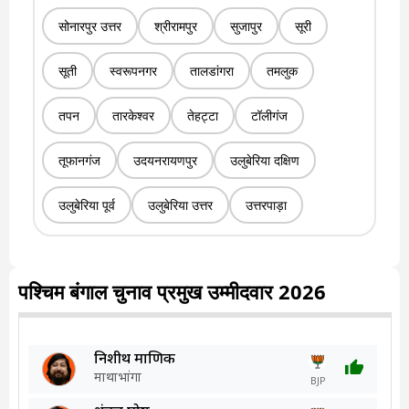
सोनारपुर उत्तर
श्रीरामपुर
सुजापुर
सूरी
सूती
स्वरूपनगर
तालडांगरा
तमलुक
तपन
तारकेश्वर
तेहट्टा
टॉलीगंज
तूफानगंज
उदयनरायणपुर
उलुबेरिया दक्षिण
उलुबेरिया पूर्व
उलुबेरिया उत्तर
उत्तरपाड़ा
पश्चिम बंगाल चुनाव प्रमुख उम्मीदवार 2026