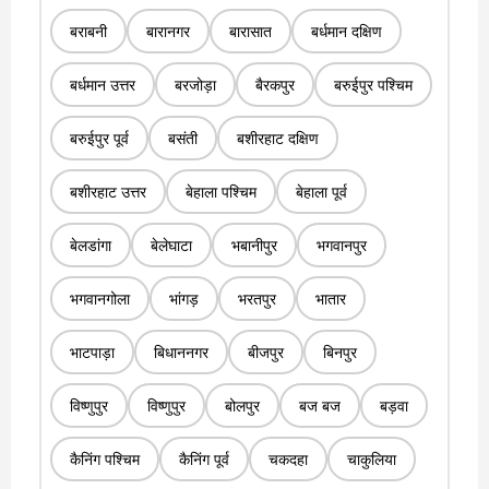
बराबनी
बारानगर
बारासात
बर्धमान दक्षिण
बर्धमान उत्तर
बरजोड़ा
बैरकपुर
बरुईपुर पश्चिम
बरुईपुर पूर्व
बसंती
बशीरहाट दक्षिण
बशीरहाट उत्तर
बेहाला पश्चिम
बेहाला पूर्व
बेलडांगा
बेलेघाटा
भबानीपुर
भगवानपुर
भगवानगोला
भांगड़
भरतपुर
भातार
भाटपाड़ा
बिधाननगर
बीजपुर
बिनपुर
विष्णुपुर
विष्णुपुर
बोलपुर
बज बज
बड़वा
कैनिंग पश्चिम
कैनिंग पूर्व
चकदहा
चाकुलिया