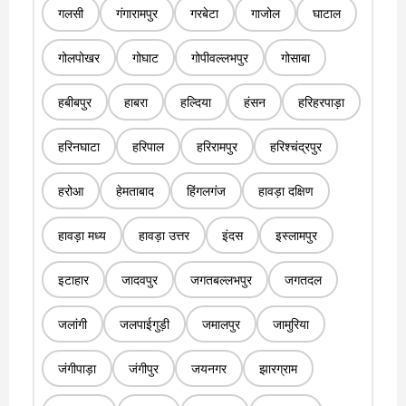
गलसी
गंगारामपुर
गरबेटा
गाजोल
घाटाल
गोलपोखर
गोघाट
गोपीवल्लभपुर
गोसाबा
हबीबपुर
हाबरा
हल्दिया
हंसन
हरिहरपाड़ा
हरिनघाटा
हरिपाल
हरिरामपुर
हरिश्चंद्रपुर
हरोआ
हेमताबाद
हिंगलगंज
हावड़ा दक्षिण
हावड़ा मध्य
हावड़ा उत्तर
इंदस
इस्लामपुर
इटाहार
जादवपुर
जगतबल्लभपुर
जगतदल
जलांगी
जलपाईगुड़ी
जमालपुर
जामुरिया
जंगीपाड़ा
जंगीपुर
जयनगर
झारग्राम