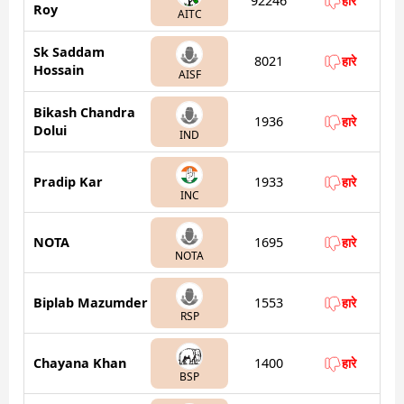
92246
हारे
Roy
AITC
Sk Saddam
8021
हारे
Hossain
AISF
Bikash Chandra
1936
हारे
Dolui
IND
Pradip Kar
1933
हारे
INC
NOTA
1695
हारे
NOTA
Biplab Mazumder
1553
हारे
RSP
Chayana Khan
1400
हारे
BSP