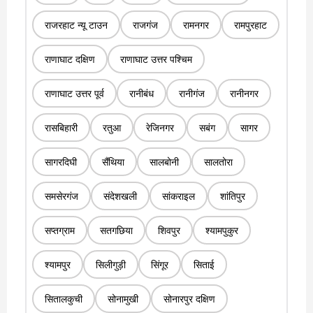
राजरहाट न्यू टाउन
राजगंज
रामनगर
रामपुरहाट
राणाघाट दक्षिण
राणाघाट उत्तर पश्चिम
राणाघाट उत्तर पूर्व
रानीबंध
रानीगंज
रानीनगर
रासबिहारी
रतुआ
रेजिनगर
सबंग
सागर
सागरदिघी
सैंथिया
सालबोनी
सालतोरा
समसेरगंज
संदेशखली
सांकराइल
शांतिपुर
सप्तग्राम
सतगछिया
शिवपुर
श्यामपुकुर
श्यामपुर
सिलीगुड़ी
सिंगूर
सिताई
सितालकुची
सोनामुखी
सोनारपुर दक्षिण