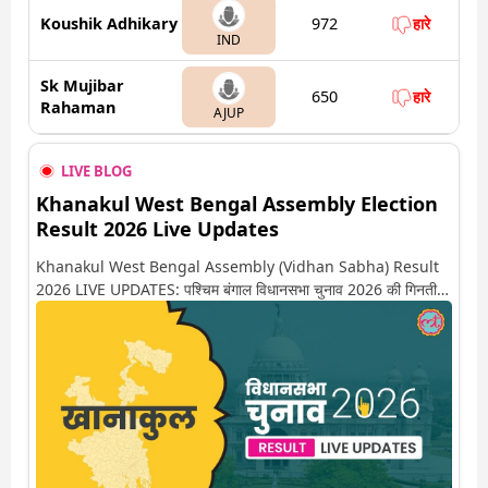
Koushik Adhikary
972
हारे
IND
Sk Mujibar
650
हारे
Rahaman
AJUP
LIVE BLOG
Khanakul West Bengal Assembly Election
Result 2026 Live Updates
Khanakul West Bengal Assembly (Vidhan Sabha) Result
2026 LIVE UPDATES: पश्चिम बंगाल विधानसभा चुनाव 2026 की गिनती
अगले कुछ ही देर में शुरू होने वाली है. यहां देखें खानाकुल सीट पर कौन आगे-
कौन पीछे से लेकर किस तरफ जा रहें है रुझान. साथ ही पाइए इस सीट पर हो
रही हर एक हलचल की अपडेट वो भी रियल टाइम में