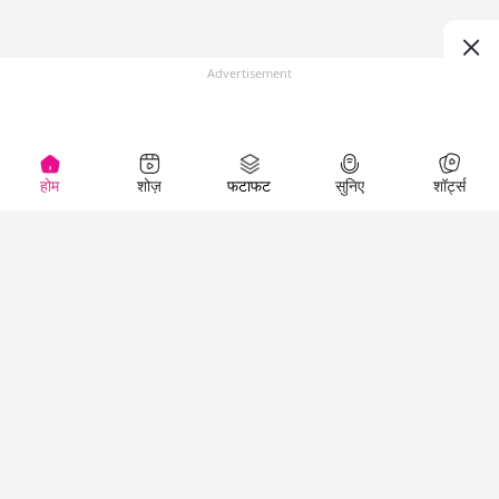
Advertisement
होम
शोज़
फटाफट
सुनिए
शॉर्ट्स
Top Shows
LallanKhas News
Entertainment
News
The Lallantop Show
Hindi Satire & Humor
Duniyadaari
Lallankhas Specials
Guest in the
Breaking News
Entertainment News
Newsroom
Top Political News
Hindi
Netanagri
Hindi
Top stories Cinema
Lallantop Baithki
Top History News
Entertainment Special
Kharcha Paani
Real Stories News
News
Aasan Bhasha Mein
Latest Political News
Top movies series
Social List
Top Literature News
review
Tarikh
Top Persons News
Latest Entertainment
Sehat
Top Profiles
News
The Cinema Show
Viral News
Business News
Technology
Top News