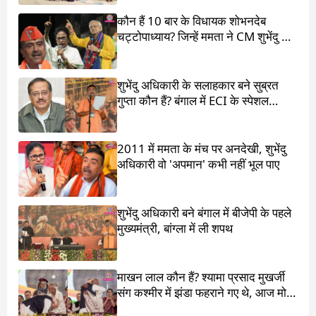
कौन हैं 10 बार के विधायक शोभनदेब
चट्टोपाध्याय? जिन्हें ममता ने CM शुभेंदु के
सामने खड़ा किया
शुभेंदु अधिकारी के सलाहकार बने सुब्रत
गुप्ता कौन हैं? बंगाल में ECI के स्पेशल
ऑब्जर्वर थे
2011 में ममता के मंच पर अनदेखी, शुभेंदु
अधिकारी वो 'अपमान' कभी नहीं भूल पाए
शुभेंदु अधिकारी बने बंगाल में बीजेपी के पहले
मुख्यमंत्री, बांग्ला में ली शपथ
माखन लाल कौन हैं? श्यामा प्रसाद मुखर्जी
संग कश्मीर में झंडा फहराने गए थे, आज मोदी
ने पांव छू लिए