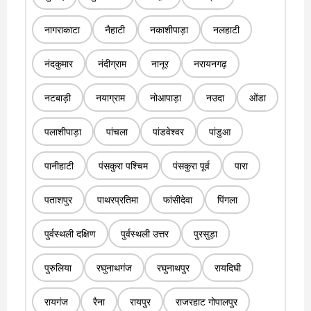
नागराकाटा
नैहाटी
नकाशीपाड़ा
नलहाटी
नंदकुमार
नंदीग्राम
नानूर
नरायनगढ़
नटबाड़ी
नयाग्राम
नोआपाड़ा
नउदा
ओंडा
पलाशीपाड़ा
पांचला
पांडवेश्वर
पांडुआ
पानीहाटी
पंसकुरा पश्चिम
पंसकुरा पूर्व
पारा
पताशपुर
पाथरप्रतिमा
फांसीदेवा
पिंगला
पुर्वस्थली दक्षिण
पुर्वस्थली उत्तर
पुरसुड़ा
पुरुलिया
रघुनाथगंज
रघुनाथपुर
रायदिघी
रायगंज
रैना
रायपुर
राजरहाट गोपालपुर