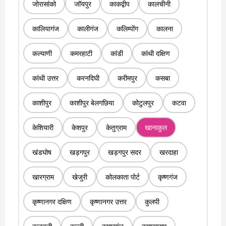
जोरासांको
जॉयपुर
काकद्वीप
कालचीनी
कालियागंज
कालीगंज
कलिम्पोंग
कालना
कल्याणी
कमरहाटी
कांडी
कांथी दक्षिण
कांथी उत्तर
करनदिघी
करीमपुर
कसबा
काशीपुर
काशीपुर बेलगछिया
कोटुलपुर
कटवा
केशियारी
केशपुर
केतुग्राम
खानाकुल
खंडघोष
खड़गपुर
खड़गपुर सदर
खरदाहा
खारग्राम
खेजुरी
कोलकाता पोर्ट
कृष्णगंज
कृष्णानगर दक्षिण
कृष्णानगर उत्तर
कुलपी