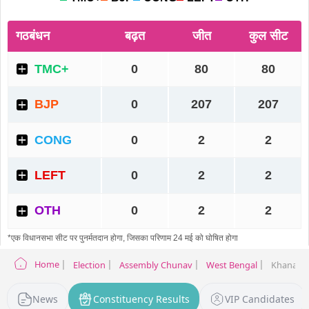
Home
Election
Assembly Chunav
West Bengal
Khanakul 
News
Constituency Results
VIP Candidates