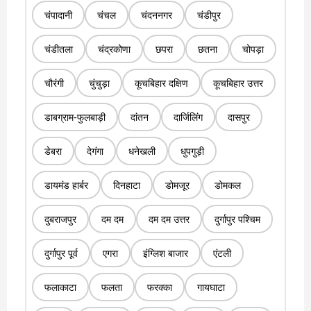
चंपादानी
चंचल
चंदननगर
चंडीपुर
चंडीतला
चंद्रकोणा
छपरा
छतना
चोपड़ा
चौरंगी
चुंचुड़ा
कूचबिहार दक्षिण
कूचबिहार उत्तर
डाबग्राम-फुलबाड़ी
दांतन
दार्जिलिंग
दासपुर
डेबरा
देगंगा
धनेखली
धुपगुड़ी
डायमंड हार्बर
दिनहाटा
डोमजूर
डोमकल
दुबराजपुर
दम दम
दम दम उत्तर
दुर्गापुर पश्चिम
दुर्गापुर पूर्व
एगरा
इंग्लिश बाजार
एंटली
फलाकाटा
फलता
फरक्का
गायघाटा