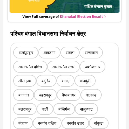
View Full coverage of
Khanakul
Election Result
पश्चिम बंगाल विधानसभा निर्वाचन क्षेत्र
अलीपुरद्वार
आमडांगा
आमता
आरामबाग
आसनसोल दक्षिण
आसनसोल उत्तर
अशोकनगर
औसग्राम
बदुरिया
बागदा
बाघमुंडी
बागनान
बहरामपुर
बैष्णबनगर
बालागढ़
बलरामपुर
बाली
बालिगंज
बालुरघाट
बंदवान
बनगांव दक्षिण
बनगांव उत्तर
बांकुड़ा