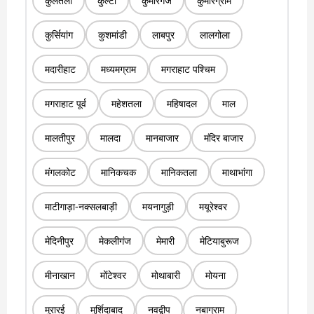
कुलतली
कुल्टी
कुमारगंज
कुमारग्राम
कुर्सियांग
कुशमांडी
लाबपुर
लालगोला
मदारीहाट
मध्यमग्राम
मगराहाट पश्चिम
मगराहाट पूर्व
महेशतला
महिषादल
माल
मालतीपुर
मालदा
मानबाजार
मंदिर बाजार
मंगलकोट
मानिकचक
मानिकतला
माथाभांगा
माटीगाड़ा-नक्सलबाड़ी
मयनागुड़ी
मयूरेश्वर
मेदिनीपुर
मेकलीगंज
मेमारी
मेटियाबुरूज
मीनाखान
मोंटेश्वर
मोथाबारी
मोयना
मुरारई
मुर्शिदाबाद
नवद्वीप
नबाग्राम