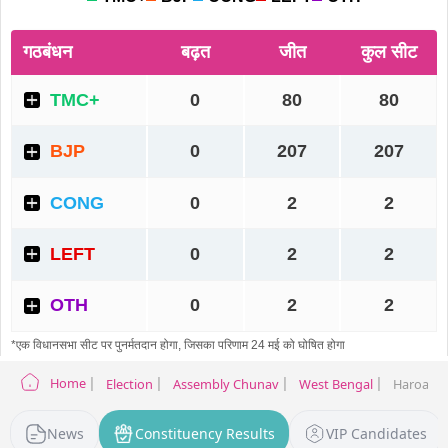
Home
Election
Assembly Chunav
West Bengal
Haroa Ele
News
Constituency Results
VIP Candidates