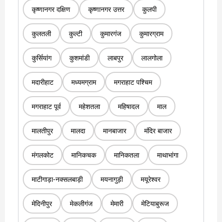
कृष्णानगर दक्षिण
कृष्णानगर उत्तर
कुलपी
कुलतली
कुल्टी
कुमारगंज
कुमारग्राम
कुर्सियांग
कुशमांडी
लाबपुर
लालगोला
मदारीहाट
मध्यमग्राम
मगराहाट पश्चिम
मगराहाट पूर्व
महेशतला
महिषादल
माल
मालतीपुर
मालदा
मानबाजार
मंदिर बाजार
मंगलकोट
मानिकचक
मानिकतला
माथाभांगा
माटीगाड़ा-नक्सलबाड़ी
मयनागुड़ी
मयूरेश्वर
मेदिनीपुर
मेकलीगंज
मेमारी
मेटियाबुरूज