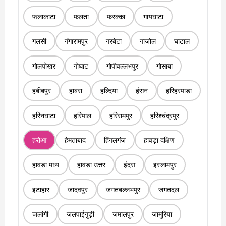
फलाकाटा
फलता
फरक्का
गायघाटा
गलसी
गंगारामपुर
गरबेटा
गाजोल
घाटाल
गोलपोखर
गोघाट
गोपीवल्लभपुर
गोसाबा
हबीबपुर
हाबरा
हल्दिया
हंसन
हरिहरपाड़ा
हरिनघाटा
हरिपाल
हरिरामपुर
हरिश्चंद्रपुर
हरोआ
हेमताबाद
हिंगलगंज
हावड़ा दक्षिण
हावड़ा मध्य
हावड़ा उत्तर
इंदस
इस्लामपुर
इटाहार
जादवपुर
जगतबल्लभपुर
जगतदल
जलांगी
जलपाईगुड़ी
जमालपुर
जामुरिया