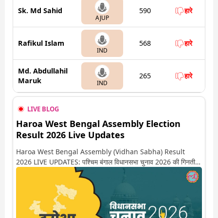
Sk. Md Sahid
590
हारे
AJUP
Rafikul Islam
568
हारे
IND
Md. Abdullahil
265
हारे
Maruk
IND
LIVE BLOG
Haroa West Bengal Assembly Election
Result 2026 Live Updates
Haroa West Bengal Assembly (Vidhan Sabha) Result
2026 LIVE UPDATES: पश्चिम बंगाल विधानसभा चुनाव 2026 की गिनती
अगले कुछ ही देर में शुरू होने वाली है. यहां देखें हरोआ सीट पर कौन आगे-कौन
पीछे से लेकर किस तरफ जा रहें है रुझान. साथ ही पाइए इस सीट पर हो रही हर
एक हलचल की अपडेट वो भी रियल टाइम में