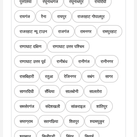
पुरुलिया
रघुनाथगंज
रघुनाथपुर
रायदिघी
रायगंज
रैना
रायपुर
राजरहाट गोपालपुर
राजरहाट न्यू टाउन
राजगंज
रामनगर
रामपुरहाट
राणाघाट दक्षिण
राणाघाट उत्तर पश्चिम
राणाघाट उत्तर पूर्व
रानीबंध
रानीगंज
रानीनगर
रासबिहारी
रतुआ
रेजिनगर
सबंग
सागर
सागरदिघी
सैंथिया
सालबोनी
सालतोरा
समसेरगंज
संदेशखली
सांकराइल
शांतिपुर
सप्तग्राम
सतगछिया
शिवपुर
श्यामपुकुर
श्यामपुर
सिलीगुड़ी
सिंगूर
सिताई