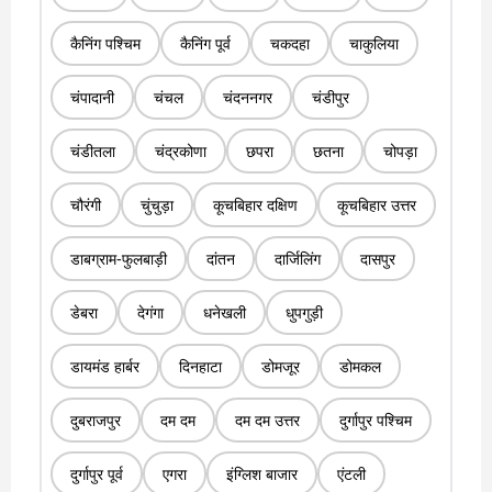
कैनिंग पश्चिम
कैनिंग पूर्व
चकदहा
चाकुलिया
चंपादानी
चंचल
चंदननगर
चंडीपुर
चंडीतला
चंद्रकोणा
छपरा
छतना
चोपड़ा
चौरंगी
चुंचुड़ा
कूचबिहार दक्षिण
कूचबिहार उत्तर
डाबग्राम-फुलबाड़ी
दांतन
दार्जिलिंग
दासपुर
डेबरा
देगंगा
धनेखली
धुपगुड़ी
डायमंड हार्बर
दिनहाटा
डोमजूर
डोमकल
दुबराजपुर
दम दम
दम दम उत्तर
दुर्गापुर पश्चिम
दुर्गापुर पूर्व
एगरा
इंग्लिश बाजार
एंटली