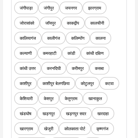
जंगीपाड़ा
जंगीपुर
जयनगर
झारग्राम
जोरासांको
जॉयपुर
काकद्वीप
कालचीनी
कालियागंज
कालीगंज
कलिम्पोंग
कालना
कल्याणी
कमरहाटी
कांडी
कांथी दक्षिण
कांथी उत्तर
करनदिघी
करीमपुर
कसबा
काशीपुर
काशीपुर बेलगछिया
कोटुलपुर
कटवा
केशियारी
केशपुर
केतुग्राम
खानाकुल
खंडघोष
खड़गपुर
खड़गपुर सदर
खरदाहा
खारग्राम
खेजुरी
कोलकाता पोर्ट
कृष्णगंज