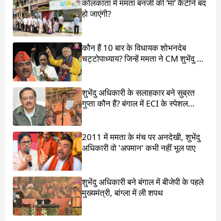
कोलकाता में ममता बनर्जी की ‘मां’ कैंटीनें बंद
हो जाएंगी?
कौन हैं 10 बार के विधायक शोभनदेब
चट्टोपाध्याय? जिन्हें ममता ने CM शुभेंदु के
सामने खड़ा किया
शुभेंदु अधिकारी के सलाहकार बने सुब्रत
गुप्ता कौन हैं? बंगाल में ECI के स्पेशल
ऑब्जर्वर थे
2011 में ममता के मंच पर अनदेखी, शुभेंदु
अधिकारी वो 'अपमान' कभी नहीं भूल पाए
शुभेंदु अधिकारी बने बंगाल में बीजेपी के पहले
मुख्यमंत्री, बांग्ला में ली शपथ