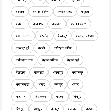
बंदवान
बनगांव दक्षिण
बनगांव उत्तर
बांकुड़ा
बराबनी
बारानगर
बारासात
बर्धमान दक्षिण
बर्धमान उत्तर
बरजोड़ा
बैरकपुर
बरुईपुर पश्चिम
बरुईपुर पूर्व
बसंती
बशीरहाट दक्षिण
बशीरहाट उत्तर
बेहाला पश्चिम
बेहाला पूर्व
बेलडांगा
बेलेघाटा
भबानीपुर
भगवानपुर
भगवानगोला
भांगड़
भरतपुर
भातार
भाटपाड़ा
बिधाननगर
बीजपुर
बिनपुर
विष्णुपुर
विष्णुपुर
बोलपुर
बज बज
बड़वा