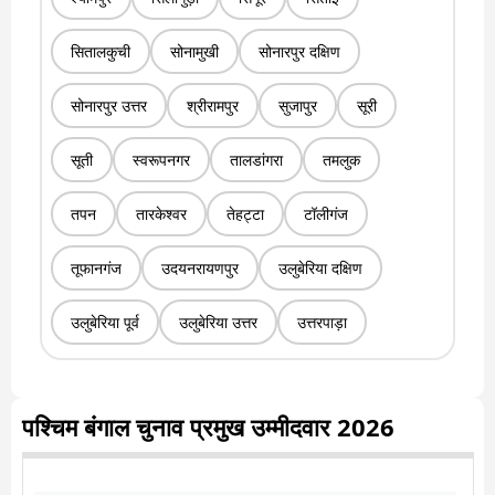
सितालकुची
सोनामुखी
सोनारपुर दक्षिण
सोनारपुर उत्तर
श्रीरामपुर
सुजापुर
सूरी
सूती
स्वरूपनगर
तालडांगरा
तमलुक
तपन
तारकेश्वर
तेहट्टा
टॉलीगंज
तूफानगंज
उदयनरायणपुर
उलुबेरिया दक्षिण
उलुबेरिया पूर्व
उलुबेरिया उत्तर
उत्तरपाड़ा
पश्चिम बंगाल चुनाव प्रमुख उम्मीदवार 2026