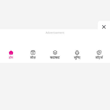
Advertisement
होम
शोज़
फटाफट
सुनिए
शॉर्ट्स
Top Shows
LallanKhas News
Entertainment
News
The Lallantop Show
Hindi Satire & Humor
Duniyadaari
Lallankhas Specials
Guest in the
Breaking News
Entertainment News
Newsroom
Top Political News
Hindi
Netanagri
Hindi
Top stories Cinema
Lallantop Baithki
Top History News
Entertainment Special
Kharcha Paani
Real Stories News
News
Aasan Bhasha Mein
Latest Political News
Top movies series
Social List
Top Literature News
review
Tarikh
Top Persons News
Latest Entertainment