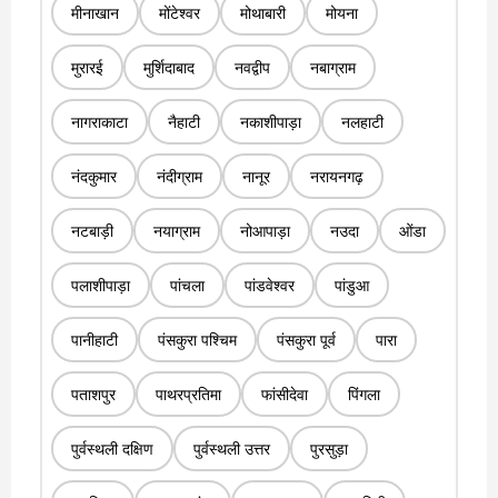
मीनाखान
मोंटेश्वर
मोथाबारी
मोयना
मुरारई
मुर्शिदाबाद
नवद्वीप
नबाग्राम
नागराकाटा
नैहाटी
नकाशीपाड़ा
नलहाटी
नंदकुमार
नंदीग्राम
नानूर
नरायनगढ़
नटबाड़ी
नयाग्राम
नोआपाड़ा
नउदा
ओंडा
पलाशीपाड़ा
पांचला
पांडवेश्वर
पांडुआ
पानीहाटी
पंसकुरा पश्चिम
पंसकुरा पूर्व
पारा
पताशपुर
पाथरप्रतिमा
फांसीदेवा
पिंगला
पुर्वस्थली दक्षिण
पुर्वस्थली उत्तर
पुरसुड़ा