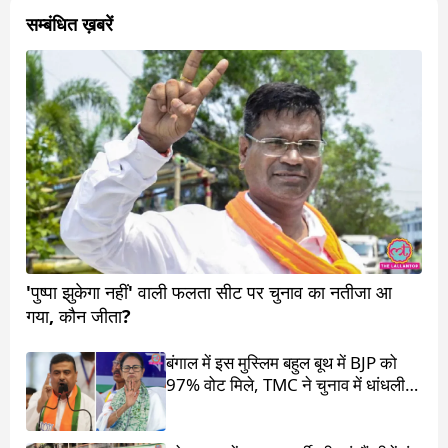
सम्बंधित ख़बरें
'पुष्पा झुकेगा नहीं' वाली फलता सीट पर चुनाव का नतीजा आ
गया, कौन जीता?
बंगाल में इस मुस्लिम बहुल बूथ में BJP को
97% वोट मिले, TMC ने चुनाव में धांधली
का आरोप लगाया