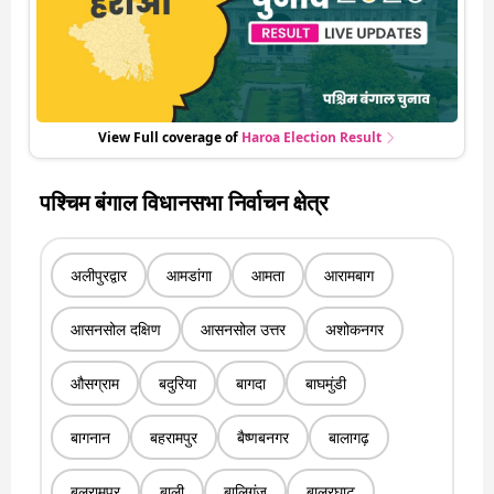
View Full coverage of
Haroa
Election Result
पश्चिम बंगाल विधानसभा निर्वाचन क्षेत्र
अलीपुरद्वार
आमडांगा
आमता
आरामबाग
आसनसोल दक्षिण
आसनसोल उत्तर
अशोकनगर
औसग्राम
बदुरिया
बागदा
बाघमुंडी
बागनान
बहरामपुर
बैष्णबनगर
बालागढ़
बलरामपुर
बाली
बालिगंज
बालुरघाट