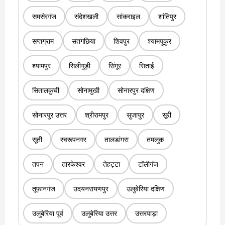
समसेरगंज
संदेशखली
सांकराइल
शांतिपुर
सप्तग्राम
सतगछिया
शिवपुर
श्यामपुकुर
श्यामपुर
सिलीगुड़ी
सिंगूर
सिताई
सितालकुची
सोनामुखी
सोनारपुर दक्षिण
सोनारपुर उत्तर
श्रीरामपुर
सुजापुर
सूरी
सूती
स्वरूपनगर
तालडांगरा
तमलुक
तपन
तारकेश्वर
तेहट्टा
टॉलीगंज
तूफानगंज
उदयनरायणपुर
उलुबेरिया दक्षिण
उलुबेरिया पूर्व
उलुबेरिया उत्तर
उत्तरपाड़ा