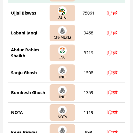
Ujjal Biswas
75061
हारे
AITC
Labani Jangi
9468
हारे
CPI(ML)(L)
Abdur Rahim
3219
हारे
Shaikh
INC
Sanju Ghosh
1508
हारे
IND
Bomkesh Ghosh
1359
हारे
IND
NOTA
1119
हारे
NOTA
Keya Biswas
998
हारे