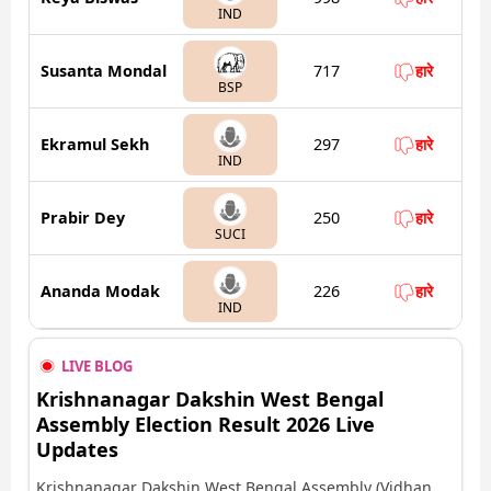
IND
Susanta Mondal
717
हारे
BSP
Ekramul Sekh
297
हारे
IND
Prabir Dey
250
हारे
SUCI
Ananda Modak
226
हारे
IND
LIVE BLOG
Krishnanagar Dakshin West Bengal
Assembly Election Result 2026 Live
Updates
Krishnanagar Dakshin West Bengal Assembly (Vidhan