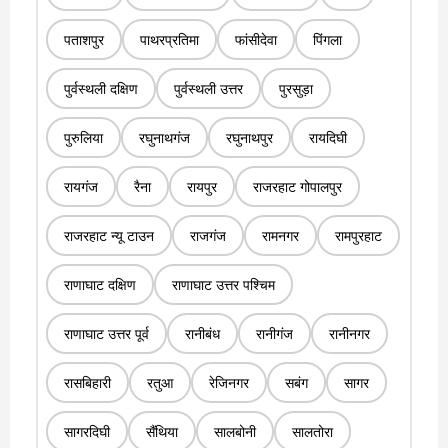
पताशपुर
पाथरप्रतिमा
फांसीदेवा
पिंगला
पुर्वस्थली दक्षिण
पुर्वस्थली उत्तर
पुरसुड़ा
पुरुलिया
रघुनाथगंज
रघुनाथपुर
रायदिघी
रायगंज
रैना
रायपुर
राजरहाट गोपालपुर
राजरहाट न्यू टाउन
राजगंज
रामनगर
रामपुरहाट
राणाघाट दक्षिण
राणाघाट उत्तर पश्चिम
राणाघाट उत्तर पूर्व
रानीबंध
रानीगंज
रानीनगर
रासबिहारी
रतुआ
रेजिनगर
सबंग
सागर
सागरदिघी
सैंथिया
सालबोनी
सालतोरा