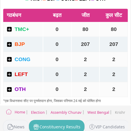
Home
Election
Assembly Chunav
West Bengal
Krishnana
News
Constituency Results
VIP Candidates