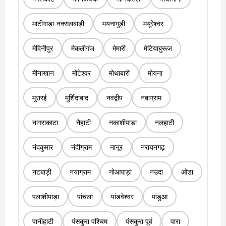
माटीगाड़ा-नक्सलबाड़ी
मयनागुड़ी
मयूरेश्वर
मेदिनीपुर
मेकलीगंज
मेमारी
मेटियाबुरूज
मीनाखान
मोंटेश्वर
मोथाबारी
मोयना
मुरारई
मुर्शिदाबाद
नवद्वीप
नबाग्राम
नागराकाटा
नैहाटी
नकाशीपाड़ा
नलहाटी
नंदकुमार
नंदीग्राम
नानूर
नरायनगढ़
नटबाड़ी
नयाग्राम
नोआपाड़ा
नउदा
ओंडा
पलाशीपाड़ा
पांचला
पांडवेश्वर
पांडुआ
पानीहाटी
पंसकुरा पश्चिम
पंसकुरा पूर्व
पारा