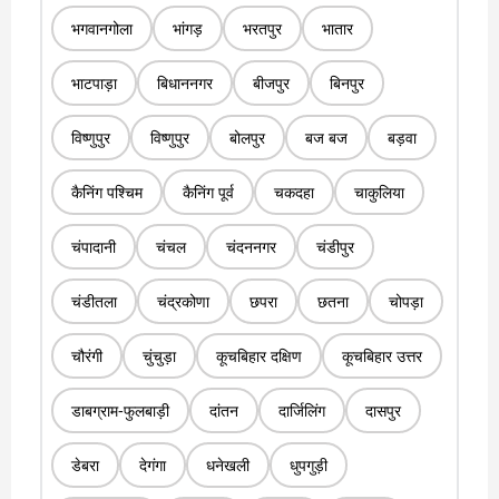
भगवानगोला
भांगड़
भरतपुर
भातार
भाटपाड़ा
बिधाननगर
बीजपुर
बिनपुर
विष्णुपुर
विष्णुपुर
बोलपुर
बज बज
बड़वा
कैनिंग पश्चिम
कैनिंग पूर्व
चकदहा
चाकुलिया
चंपादानी
चंचल
चंदननगर
चंडीपुर
चंडीतला
चंद्रकोणा
छपरा
छतना
चोपड़ा
चौरंगी
चुंचुड़ा
कूचबिहार दक्षिण
कूचबिहार उत्तर
डाबग्राम-फुलबाड़ी
दांतन
दार्जिलिंग
दासपुर
डेबरा
देगंगा
धनेखली
धुपगुड़ी