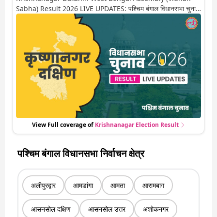
Sabha) Result 2026 LIVE UPDATES: पश्चिम बंगाल विधानसभा चुनाव
2026 की गिनती अगले कुछ ही देर में शुरू होने वाली है. यहां देखें कृष्णानगर
दक्षिण सीट पर कौन आगे-कौन पीछे से लेकर किस तरफ जा रहें है रुझान. साथ
ही पाइए इस सीट पर हो रही हर एक हलचल की अपडेट वो भी रियल टाइम में
View Full coverage of
Krishnanagar
Election Result
पश्चिम बंगाल विधानसभा निर्वाचन क्षेत्र
अलीपुरद्वार
आमडांगा
आमता
आरामबाग
आसनसोल दक्षिण
आसनसोल उत्तर
अशोकनगर