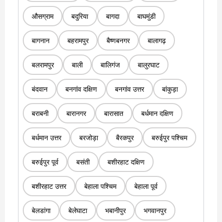
औसग्राम
बदुरिया
बागदा
बाघमुंडी
बागनान
बहरामपुर
बैष्णबनगर
बालागढ़
बलरामपुर
बाली
बालिगंज
बालुरघाट
बंदवान
बनगांव दक्षिण
बनगांव उत्तर
बांकुड़ा
बराबनी
बारानगर
बारासात
बर्धमान दक्षिण
बर्धमान उत्तर
बरजोड़ा
बैरकपुर
बरुईपुर पश्चिम
बरुईपुर पूर्व
बसंती
बशीरहाट दक्षिण
बशीरहाट उत्तर
बेहाला पश्चिम
बेहाला पूर्व
बेलडांगा
बेलेघाटा
भबानीपुर
भगवानपुर