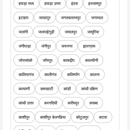
हावड़ा मध्य
हावड़ा उत्तर
इंदस
इस्लामपुर
इटाहार
जादवपुर
जगतबल्लभपुर
जगतदल
जलांगी
जलपाईगुड़ी
जमालपुर
जामुरिया
जंगीपाड़ा
जंगीपुर
जयनगर
झारग्राम
जोरासांको
जॉयपुर
काकद्वीप
कालचीनी
कालियागंज
कालीगंज
कलिम्पोंग
कालना
कल्याणी
कमरहाटी
कांडी
कांथी दक्षिण
कांथी उत्तर
करनदिघी
करीमपुर
कसबा
काशीपुर
काशीपुर बेलगछिया
कोटुलपुर
कटवा