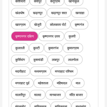
केशियारी
केशपुर
केतुग्राम
खानाकुल
खंडघोष
खड़गपुर
खड़गपुर सदर
खरदाहा
खारग्राम
खेजुरी
कोलकाता पोर्ट
कृष्णगंज
कृष्णानगर दक्षिण
कृष्णानगर उत्तर
कुलपी
कुलतली
कुल्टी
कुमारगंज
कुमारग्राम
कुर्सियांग
कुशमांडी
लाबपुर
लालगोला
मदारीहाट
मध्यमग्राम
मगराहाट पश्चिम
मगराहाट पूर्व
महेशतला
महिषादल
माल
मालतीपुर
मालदा
मानबाजार
मंदिर बाजार
मंगलकोट
मानिकचक
मानिकतला
माथाभांगा