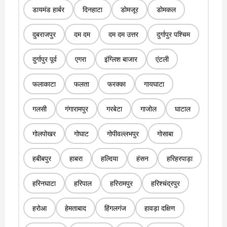
डायमंड हार्बर
दिनहाटा
डोमजूर
डोमकल
दुबराजपुर
दम दम
दम दम उत्तर
दुर्गापुर पश्चिम
दुर्गापुर पूर्व
एगरा
इंग्लिश बाजार
एंटली
फलाकाटा
फलता
फरक्का
गायघाटा
गलसी
गंगारामपुर
गरबेटा
गाजोल
घाटाल
गोलपोखर
गोघाट
गोपीवल्लभपुर
गोसाबा
हबीबपुर
हाबरा
हल्दिया
हंसन
हरिहरपाड़ा
हरिनघाटा
हरिपाल
हरिरामपुर
हरिश्चंद्रपुर
हरोआ
हेमताबाद
हिंगलगंज
हावड़ा दक्षिण