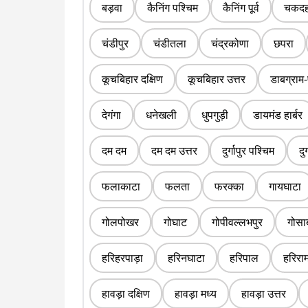
बड़वा
कैनिंग पश्चिम
कैनिंग पूर्व
चकदह
चंडीपुर
चंडीतला
चंद्रकोणा
छपरा
कूचबिहार दक्षिण
कूचबिहार उत्तर
डाबग्राम-
देगंगा
धनेखली
धुपगुड़ी
डायमंड हार्बर
दम दम
दम दम उत्तर
दुर्गापुर पश्चिम
दुर
फलाकाटा
फलता
फरक्का
गायघाटा
गोलपोखर
गोघाट
गोपीवल्लभपुर
गोसा
हरिहरपाड़ा
हरिनघाटा
हरिपाल
हरिराम
हावड़ा दक्षिण
हावड़ा मध्य
हावड़ा उत्तर