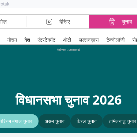
rotak
शोज़
देखिए
चुनाव
मौसम
देश
एंटरटेनमेंट
ऑटो
लल्लनख़ास
टेक्नोलॉजी
से
Advertisement
विधानसभा चुनाव 2026
पश्चिम बंगाल चुनाव
असम चुनाव
केरल चुनाव
तमिलनाडु चुनाव