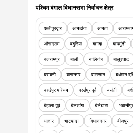
पश्चिम बंगाल विधानसभा निर्वाचन क्षेत्र
अलीपुरद्वार
आमडांगा
आमता
आरामबा
औसग्राम
बदुरिया
बागदा
बाघमुंडी
बलरामपुर
बाली
बालिगंज
बालुरघाट
बराबनी
बारानगर
बारासात
बर्धमान दक
बरुईपुर पश्चिम
बरुईपुर पूर्व
बसंती
बशी
बेहाला पूर्व
बेलडांगा
बेलेघाटा
भबानीपु
भातार
भाटपाड़ा
बिधाननगर
बीजपुर