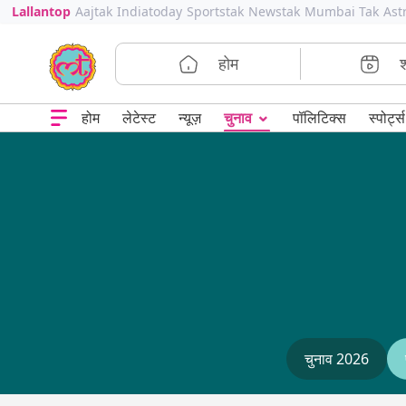
Lallantop
Aajtak
Indiatoday
Sportstak
Newstak
Mumbai Tak
Ast
होम
⌄
चुनाव
होम
लेटेस्ट
न्यूज़
पॉलिटिक्स
स्पोर्ट्स
चुनाव 2026