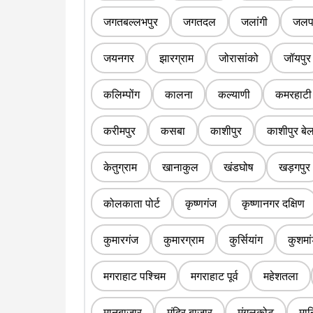
जगतबल्लभपुर
जगतदल
जलांगी
जलपा
जयनगर
झारग्राम
जोरासांको
जॉयपुर
कलिम्पोंग
कालना
कल्याणी
कमरहाटी
करीमपुर
कसबा
काशीपुर
काशीपुर बे
केतुग्राम
खानाकुल
खंडघोष
खड़गपुर
कोलकाता पोर्ट
कृष्णगंज
कृष्णानगर दक्षिण
कुमारगंज
कुमारग्राम
कुर्सियांग
कुशमां
मगराहाट पश्चिम
मगराहाट पूर्व
महेशतला
मानबाजार
मंदिर बाजार
मंगलकोट
मा