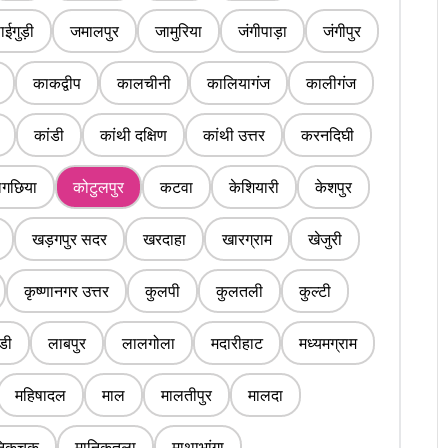
ईगुड़ी
जमालपुर
जामुरिया
जंगीपाड़ा
जंगीपुर
काकद्वीप
कालचीनी
कालियागंज
कालीगंज
कांडी
कांथी दक्षिण
कांथी उत्तर
करनदिघी
लगछिया
कोटुलपुर
कटवा
केशियारी
केशपुर
खड़गपुर सदर
खरदाहा
खारग्राम
खेजुरी
कृष्णानगर उत्तर
कुलपी
कुलतली
कुल्टी
डी
लाबपुर
लालगोला
मदारीहाट
मध्यमग्राम
महिषादल
माल
मालतीपुर
मालदा
निकचक
मानिकतला
माथाभांगा