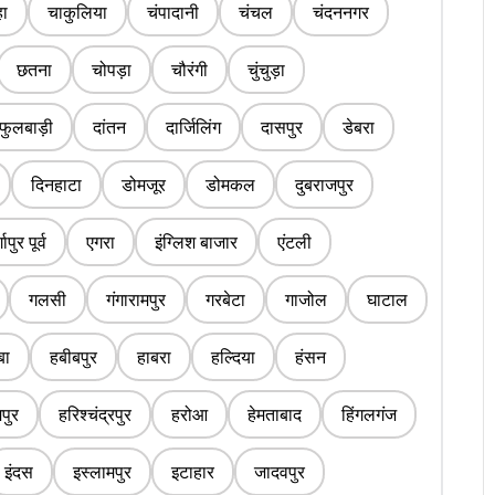
ा
चाकुलिया
चंपादानी
चंचल
चंदननगर
छतना
चोपड़ा
चौरंगी
चुंचुड़ा
फुलबाड़ी
दांतन
दार्जिलिंग
दासपुर
डेबरा
दिनहाटा
डोमजूर
डोमकल
दुबराजपुर
्गापुर पूर्व
एगरा
इंग्लिश बाजार
एंटली
गलसी
गंगारामपुर
गरबेटा
गाजोल
घाटाल
बा
हबीबपुर
हाबरा
हल्दिया
हंसन
पुर
हरिश्चंद्रपुर
हरोआ
हेमताबाद
हिंगलगंज
इंदस
इस्लामपुर
इटाहार
जादवपुर