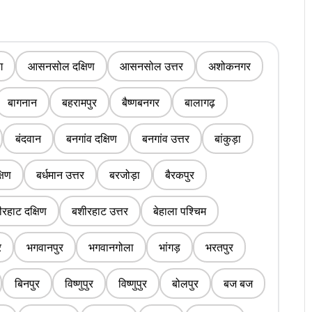
ग
आसनसोल दक्षिण
आसनसोल उत्तर
अशोकनगर
बागनान
बहरामपुर
बैष्णबनगर
बालागढ़
बंदवान
बनगांव दक्षिण
बनगांव उत्तर
बांकुड़ा
्षिण
बर्धमान उत्तर
बरजोड़ा
बैरकपुर
रहाट दक्षिण
बशीरहाट उत्तर
बेहाला पश्चिम
र
भगवानपुर
भगवानगोला
भांगड़
भरतपुर
बिनपुर
विष्णुपुर
विष्णुपुर
बोलपुर
बज बज