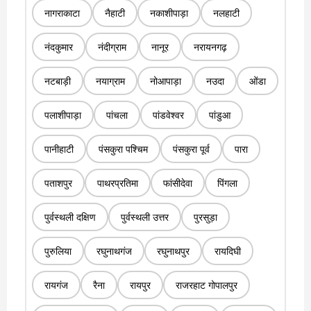
नागराकाटा
नैहाटी
नकाशीपाड़ा
नलहाटी
नंदकुमार
नंदीग्राम
नानूर
नरायनगढ़
नटबाड़ी
नयाग्राम
नोआपाड़ा
नउदा
ओंडा
पलाशीपाड़ा
पांचला
पांडवेश्वर
पांडुआ
पानीहाटी
पंसकुरा पश्चिम
पंसकुरा पूर्व
पारा
पताशपुर
पाथरप्रतिमा
फांसीदेवा
पिंगला
पुर्वस्थली दक्षिण
पुर्वस्थली उत्तर
पुरसुड़ा
पुरुलिया
रघुनाथगंज
रघुनाथपुर
रायदिघी
रायगंज
रैना
रायपुर
राजरहाट गोपालपुर