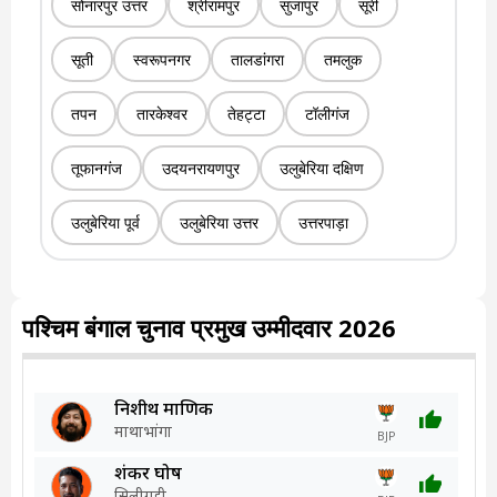
सोनारपुर उत्तर
श्रीरामपुर
सुजापुर
सूरी
सूती
स्वरूपनगर
तालडांगरा
तमलुक
तपन
तारकेश्वर
तेहट्टा
टॉलीगंज
तूफानगंज
उदयनरायणपुर
उलुबेरिया दक्षिण
उलुबेरिया पूर्व
उलुबेरिया उत्तर
उत्तरपाड़ा
पश्चिम बंगाल चुनाव प्रमुख उम्मीदवार 2026