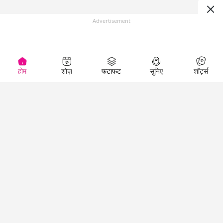
Advertisement
होम
शोज़
फटाफट
सुनिए
शॉर्ट्स
Top Shows
LallanKhas News
Entertainment
News
The Lallantop Show
Hindi Satire & Humor
Duniyadaari
Lallankhas Specials
Guest in the
Breaking News
Entertainment News
Newsroom
Top Political News
Hindi
Netanagri
Hindi
Top stories Cinema
Lallantop Baithki
Top History News
Entertainment Special
Kharcha Paani
Real Stories News
News
Aasan Bhasha Mein
Latest Political News
Top movies series
Social List
Top Literature News
review
Tarikh
Top Persons News
Latest Entertainment
Sehat
Top Profiles
News
The Cinema Show
Viral News
Business News
Technology
Top News
News
Business News in
Breaking News Hindi