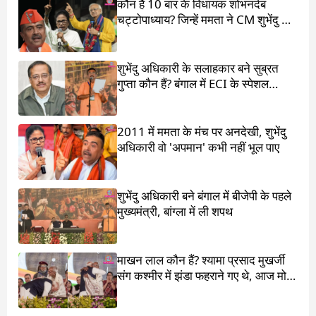
कौन हैं 10 बार के विधायक शोभनदेब
चट्टोपाध्याय? जिन्हें ममता ने CM शुभेंदु के
सामने खड़ा किया
शुभेंदु अधिकारी के सलाहकार बने सुब्रत
गुप्ता कौन हैं? बंगाल में ECI के स्पेशल
ऑब्जर्वर थे
2011 में ममता के मंच पर अनदेखी, शुभेंदु
अधिकारी वो 'अपमान' कभी नहीं भूल पाए
शुभेंदु अधिकारी बने बंगाल में बीजेपी के पहले
मुख्यमंत्री, बांग्ला में ली शपथ
माखन लाल कौन हैं? श्यामा प्रसाद मुखर्जी
संग कश्मीर में झंडा फहराने गए थे, आज मोदी
ने पांव छू लिए