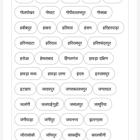
गोलपोखर
गोघाट
गोपीवल्लभपुर
गोसाबा
हबीबपुर
हाबरा
हल्दिया
हंसन
हरिहरपाड़ा
हरिनघाटा
हरिपाल
हरिरामपुर
हरिश्चंद्रपुर
हरोआ
हेमताबाद
हिंगलगंज
हावड़ा दक्षिण
हावड़ा मध्य
हावड़ा उत्तर
इंदस
इस्लामपुर
इटाहार
जादवपुर
जगतबल्लभपुर
जगतदल
जलांगी
जलपाईगुड़ी
जमालपुर
जामुरिया
जंगीपाड़ा
जंगीपुर
जयनगर
झारग्राम
जोरासांको
जॉयपुर
काकद्वीप
कालचीनी