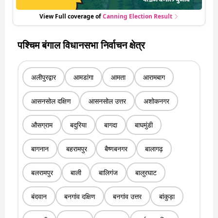
View Full coverage of
Canning
Election Result
पश्चिम बंगाल विधानसभा निर्वाचन क्षेत्र
अलीपुरद्वार
आमडांगा
आमता
आरामबाग
आसनसोल दक्षिण
आसनसोल उत्तर
अशोकनगर
औसग्राम
बदुरिया
बागदा
बाघमुंडी
बागनान
बहरामपुर
बैष्णबनगर
बालागढ़
बलरामपुर
बाली
बालिगंज
बालुरघाट
बंदवान
बनगांव दक्षिण
बनगांव उत्तर
बांकुड़ा