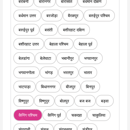
बराबनी
बारानगर
बारासात
बर्धमान दक्षिण
बर्धमान उत्तर
बरजोड़ा
बैरकपुर
बरुईपुर पश्चिम
बरुईपुर पूर्व
बसंती
बशीरहाट दक्षिण
बशीरहाट उत्तर
बेहाला पश्चिम
बेहाला पूर्व
बेलडांगा
बेलेघाटा
भबानीपुर
भगवानपुर
भगवानगोला
भांगड़
भरतपुर
भातार
भाटपाड़ा
बिधाननगर
बीजपुर
बिनपुर
विष्णुपुर
विष्णुपुर
बोलपुर
बज बज
बड़वा
कैनिंग पश्चिम
कैनिंग पूर्व
चकदहा
चाकुलिया
चंपादानी
चंचल
चंदननगर
चंडीपुर