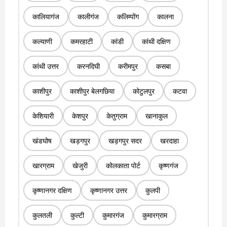
कालियागंज
कालीगंज
कलिम्पोंग
कालना
कल्याणी
कमरहाटी
कांडी
कांथी दक्षिण
कांथी उत्तर
करनदिघी
करीमपुर
कसबा
काशीपुर
काशीपुर बेलगछिया
कोटुलपुर
कटवा
केशियारी
केशपुर
केतुग्राम
खानाकुल
खंडघोष
खड़गपुर
खड़गपुर सदर
खरदाहा
खारग्राम
खेजुरी
कोलकाता पोर्ट
कृष्णगंज
कृष्णानगर दक्षिण
कृष्णानगर उत्तर
कुलपी
कुलतली
कुल्टी
कुमारगंज
कुमारग्राम