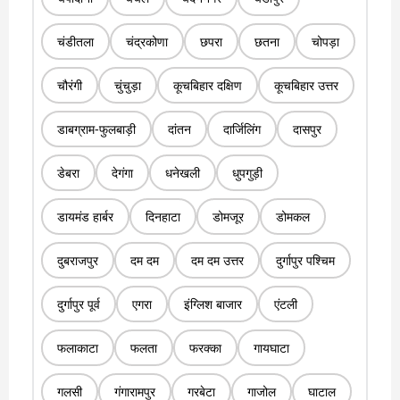
चंडीतला
चंद्रकोणा
छपरा
छतना
चोपड़ा
चौरंगी
चुंचुड़ा
कूचबिहार दक्षिण
कूचबिहार उत्तर
डाबग्राम-फुलबाड़ी
दांतन
दार्जिलिंग
दासपुर
डेबरा
देगंगा
धनेखली
धुपगुड़ी
डायमंड हार्बर
दिनहाटा
डोमजूर
डोमकल
दुबराजपुर
दम दम
दम दम उत्तर
दुर्गापुर पश्चिम
दुर्गापुर पूर्व
एगरा
इंग्लिश बाजार
एंटली
फलाकाटा
फलता
फरक्का
गायघाटा
गलसी
गंगारामपुर
गरबेटा
गाजोल
घाटाल