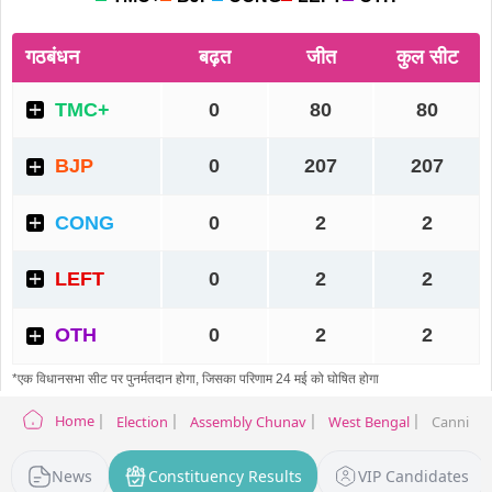
Home
Election
Assembly Chunav
West Bengal
Canning 
News
Constituency Results
VIP Candidates