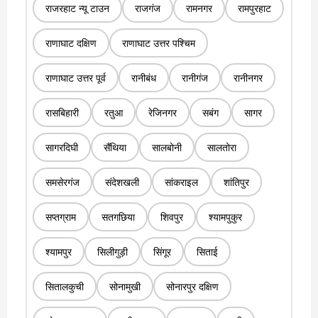
राजरहाट न्यू टाउन
राजगंज
रामनगर
रामपुरहाट
राणाघाट दक्षिण
राणाघाट उत्तर पश्चिम
राणाघाट उत्तर पूर्व
रानीबंध
रानीगंज
रानीनगर
रासबिहारी
रतुआ
रेजिनगर
सबंग
सागर
सागरदिघी
सैंथिया
सालबोनी
सालतोरा
समसेरगंज
संदेशखली
सांकराइल
शांतिपुर
सप्तग्राम
सतगछिया
शिवपुर
श्यामपुकुर
श्यामपुर
सिलीगुड़ी
सिंगूर
सिताई
सितालकुची
सोनामुखी
सोनारपुर दक्षिण