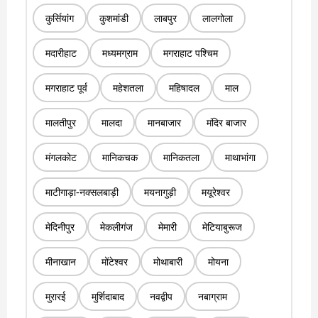
कुर्सियांग
कुशमांडी
लाबपुर
लालगोला
मदारीहाट
मध्यमग्राम
मगराहाट पश्चिम
मगराहाट पूर्व
महेशतला
महिषादल
माल
मालतीपुर
मालदा
मानबाजार
मंदिर बाजार
मंगलकोट
मानिकचक
मानिकतला
माथाभांगा
माटीगाड़ा-नक्सलबाड़ी
मयनागुड़ी
मयूरेश्वर
मेदिनीपुर
मेकलीगंज
मेमारी
मेटियाबुरूज
मीनाखान
मोंटेश्वर
मोथाबारी
मोयना
मुरारई
मुर्शिदाबाद
नवद्वीप
नबाग्राम