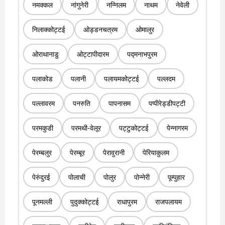
नमक्कल
नांगुनेरी
नन्निलम
नाथम
नेवेली
निलाक्कोट्टई
ओड्डनचत्रम
ओमालुर
ओराथानाडु
ओट्टापीदारम
पद्मनाभपुरम
पलाकोड
पलानी
पलायमकोट्टई
पल्लदम
पल्लावरम
पनरुति
पापनासम
पप्पीरेड्डीपट्टी
परमकुडी
परमथी-वेलूर
पट्टुकोट्टई
पेन्नागरम
पेरम्बलुर
पेरम्बूर
पेरावुरानी
पेरियाकुलम
पेरुंदुरई
पोलाची
पोलुर
पोन्नेरी
पूम्पुहार
पूनमल्ली
पुदुक्कोट्टई
राधापुरम
राजपलायम