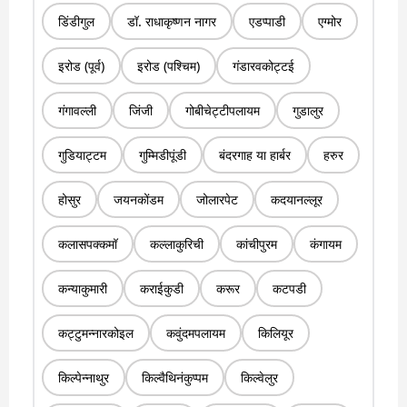
डिंडीगुल
डॉ. राधाकृष्णन नागर
एडप्पाडी
एग्मोर
इरोड (पूर्व)
इरोड (पश्चिम)
गंडारवकोट्टई
गंगावल्ली
जिंजी
गोबीचेट्टीपलायम
गुडालुर
गुडियाट्टम
गुम्मिडीपूंडी
बंदरगाह या हार्बर
हरुर
होसुर
जयनकोंडम
जोलारपेट
कदयानल्लूर
कलासपक्कमॉ
कल्लाकुरिची
कांचीपुरम
कंगायम
कन्याकुमारी
कराईकुडी
करूर
कटपडी
कट्टुमन्नारकोइल
कवुंदमपलायम
किलियूर
किल्पेन्नाथुर
किल्वैथिनंकुप्पम
किल्वेलुर