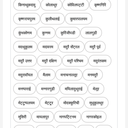
किनाथुकदावु
कोलाथुर
कोविलपट्टी
कृष्णगिरि
कृष्णरायपुरम
कुलीथलाई
कुमारपालयम
कुंभकोणम
कुन्नम
कुरिंजीपडी
लालगुडी
मदथुकुलम
मदावरम
मदुरै सेंट्रल
मदुरै पूर्व
मदुरै उत्तर
मदुरै दक्षिण
मदुरै पश्चिम
मदुरंतकम
मदुरावॉयल
मैलाम
मनाचनाल्लूर
मनमदुरै
मनप्पाराई
मन्नारगुडी
मयिलादुथुराई
मेलूर
मेट्टुप्पलयम
मेट्टूर
मोदक्कुरिची
मुधुकुलथुर
मुसिरी
मायलापुर
नागपट्टिनम
नागरकोइल