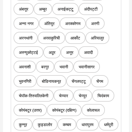
अंबत्तूर
अम्बुर
अनाईकट्टू
अंदीपट्टी
अन्ना नगर
अंतियुर
अरक्कोणम
अरणी
अरनथांगी
अरवाकुरिची
आर्कोट
अरियालुर
अरुप्पुकोट्टई
अठूर
अत्तूर
अवादी
अवनाशी
बरगुर
भवानी
भवानीसागर
भुवनगिरी
बोडिनायकनूर
चेंगलपट्टू
चेंगम
चेपॉक-तिरुवल्लिकेनी
चेय्यार
चेय्युर
चिदंबरम
कोयंबटूर (उत्तर)
कोयंबटूर (दक्षिण)
कोलाचल
कुन्नूर
कुड्डालोर
कम्बम
धारापुरम
धर्मपुरी