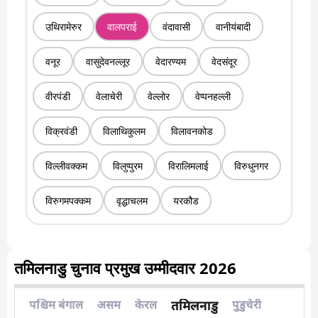
उथिरामेरुर
वालपराई
वंदावासी
वानीयंबादी
वनूर
वासुदेवनल्लूर
वेदारण्यम
वेदसंदूर
वीरपंडी
वेलाचेरी
वेल्लोर
वेप्पनहल्ली
विक्रवंडी
विलाथिकुलम
विलावनकोड
विल्लीवक्कम
विलुप्पुरम
विरालिमलाई
विरुधुनगर
विरुगमपक्कम
वृद्धाचलम
यरकौड
तमिलनाडु चुनाव प्रमुख उम्मीदवार 2026