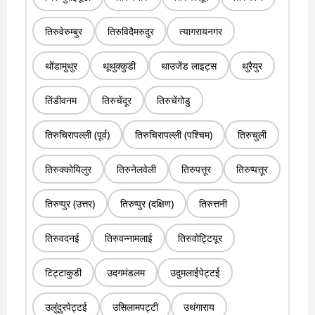
तिरुवेरुम्बुर
तिरुविदैमरुदुर
त्यागरायनगर
थोंडामुथुर
थूथुक्कुडी
थाउजेंड लाइट्स
थुरैयुर
तिंडीवनम
तिरुचेंदूर
तिरुचेंगोडु
तिरुचिरापल्ली (पूर्व)
तिरुचिरापल्ली (पश्चिम)
तिरुचुली
तिरुक्कोयिलुर
तिरुनेलवेली
तिरुपत्तूर
तिरुप्पत्तूर
तिरुप्पुर (उत्तर)
तिरुप्पुर (दक्षिण)
तिरुत्तनी
तिरुवदनई
तिरुवन्नामलाई
तिरुवोट्टियूर
टिट्टाकुडी
उदगमंडलम
उदुमलाईपेट्टई
उलुंदुरपेट्टई
उसिलामपट्टी
उथंगाराय