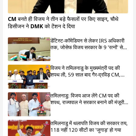
CM बनते ही विजय ने तीन बड़े फैसलों पर किए साइन, चौथे
डिसीजन ने DMK को टेंशन दे दिया
डेंटिस्ट-कॉमेडियन से लेकर IRS अधिकारी
तक, जोसेफ विजय सरकार के 9 'रत्नों' से
मिलिए
विजय ने तमिलनाडु के मुख्यमंत्री पद की
शपथ ली, 59 साल बाद गैर-द्रविड़ CM,
राहुल गांधी भी रहे मौजूद
तमिलनाडु: विजय आज लेंगे CM पद की
शपथ, राज्यपाल ने सरकार बनाने की मंजूरी
दी
तमिलनाडु में थलापति विजय की सरकार तय,
118 नहीं 120 सीटों का 'जुगाड़' हो गया