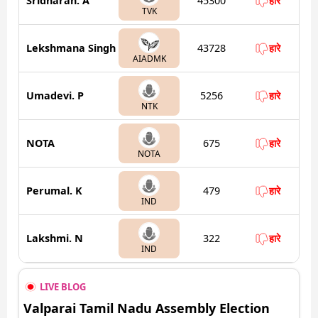
Sridharan. A
45300
हारे
TVK
Lekshmana Singh
43728
हारे
AIADMK
Umadevi. P
5256
हारे
NTK
NOTA
675
हारे
NOTA
Perumal. K
479
हारे
IND
Lakshmi. N
322
हारे
IND
LIVE BLOG
Valparai Tamil Nadu Assembly Election