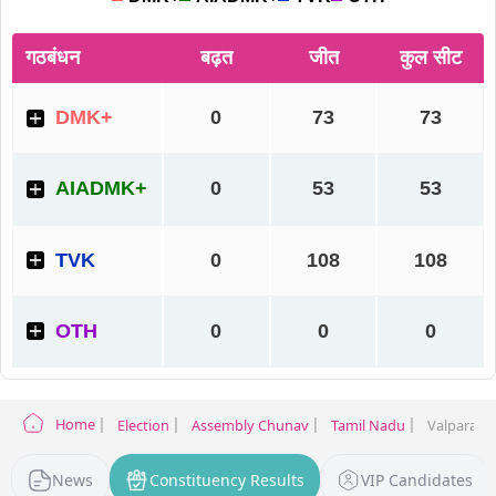
Home
Election
Assembly Chunav
Tamil Nadu
Valparai E
News
Constituency Results
VIP Candidates