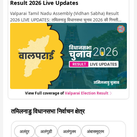
Result 2026 Live Updates
Valparai Tamil Nadu Assembly (Vidhan Sabha) Result
2026 LIVE UPDATES: तमिलनाडु विधानसभा चुनाव 2026 की गिनती
अगले कुछ ही देर में शुरू होने वाली है. यहां देखें वालपराई सीट पर कौन आगे-कौन
पीछे से लेकर किस तरफ जा रहें है रुझान. साथ ही पाइए इस सीट पर हो रही हर
एक हलचल की अपडेट वो भी रियल टाइम में
View Full coverage of
Valparai
Election Result
तमिलनाडु विधानसभा निर्वाचन क्षेत्र
अलंदुर
अलंगुडी
अलंगुलम
अंबासमुद्रम