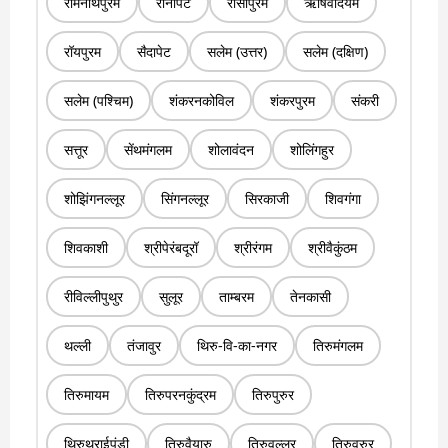
रामनाथपुरम
रानीपेट
रासीपुरम
ऋषिवंदियम
रॉयपुरम
सैदापेट
सलेम (उत्तर)
सलेम (दक्षिण)
सलेम (पश्चिम)
शंकरनकोविल
शंकरपुरम
संकरी
सत्तूर
सेंथमंगलम
शोलावंदन
शोलिंगहुर
शोझिंगनल्लूर
सिंगनल्लूर
सिरकाजी
शिवगंगा
शिवकाशी
श्रीपेरंबदूरॉ
श्रीरंगम
श्रीवैकुंठम
रीविल्लीपुथुर
सुलूर
ताम्बरम
तेनकासी
थल्ली
तंजावुर
थिरु-वि-का-नगर
तिरुमंगलम
तिरुमायम
तिरुपरनकुंद्रम
तिरुपुरुर
थिरुथुराईपूंडी
तिरुवैयारु
तिरुवल्लूर
तिरुवरुर