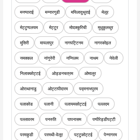
मनप्पाराई
मन्नारगुडी
मयिलादुथुराई
मेलूर
मेट्टुप्पलयम
मेट्टूर
मोदक्कुरिची
मुधुकुलथुर
मुसिरी
मायलापुर
नागपट्टिनम
नागरकोइल
नमक्कल
नांगुनेरी
नन्निलम
नाथम
नेवेली
निलाक्कोट्टई
ओड्डनचत्रम
ओमालुर
ओराथानाडु
ओट्टापीदारम
पद्मनाभपुरम
पलाकोड
पलानी
पलायमकोट्टई
पल्लदम
पल्लावरम
पनरुति
पापनासम
पप्पीरेड्डीपट्टी
परमकुडी
परमथी-वेलूर
पट्टुकोट्टई
पेन्नागरम