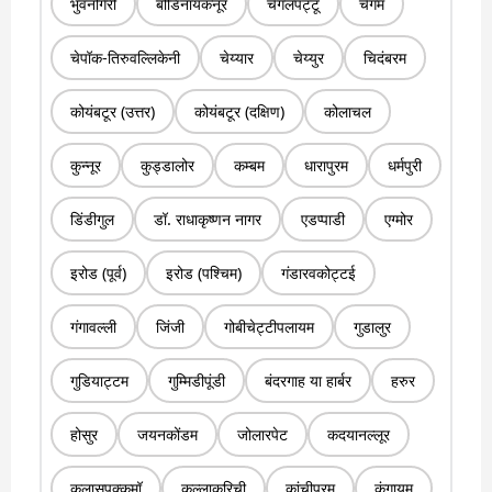
भुवनगिरी
बोडिनायकनूर
चेंगलपट्टू
चेंगम
चेपॉक-तिरुवल्लिकेनी
चेय्यार
चेय्युर
चिदंबरम
कोयंबटूर (उत्तर)
कोयंबटूर (दक्षिण)
कोलाचल
कुन्नूर
कुड्डालोर
कम्बम
धारापुरम
धर्मपुरी
डिंडीगुल
डॉ. राधाकृष्णन नागर
एडप्पाडी
एग्मोर
इरोड (पूर्व)
इरोड (पश्चिम)
गंडारवकोट्टई
गंगावल्ली
जिंजी
गोबीचेट्टीपलायम
गुडालुर
गुडियाट्टम
गुम्मिडीपूंडी
बंदरगाह या हार्बर
हरुर
होसुर
जयनकोंडम
जोलारपेट
कदयानल्लूर
कलासपक्कमॉ
कल्लाकुरिची
कांचीपुरम
कंगायम