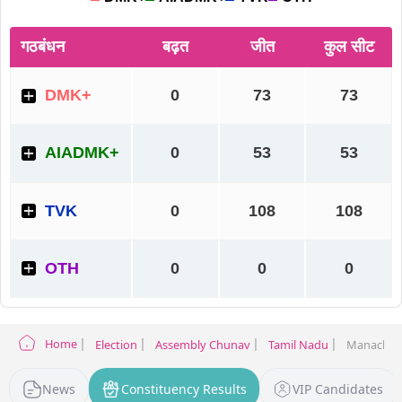
Home
Election
Assembly Chunav
Tamil Nadu
Manachanal
News
Constituency Results
VIP Candidates