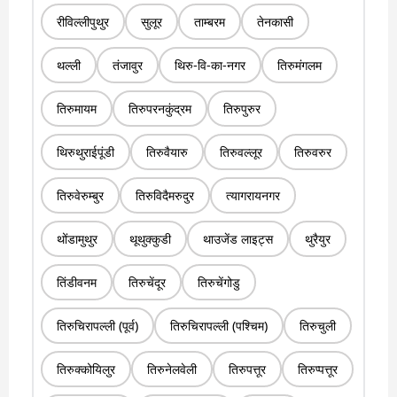
रीविल्लीपुथुर
सुलूर
ताम्बरम
तेनकासी
थल्ली
तंजावुर
थिरु-वि-का-नगर
तिरुमंगलम
तिरुमायम
तिरुपरनकुंद्रम
तिरुपुरुर
थिरुथुराईपूंडी
तिरुवैयारु
तिरुवल्लूर
तिरुवरुर
तिरुवेरुम्बुर
तिरुविदैमरुदुर
त्यागरायनगर
थोंडामुथुर
थूथुक्कुडी
थाउजेंड लाइट्स
थुरैयुर
तिंडीवनम
तिरुचेंदूर
तिरुचेंगोडु
तिरुचिरापल्ली (पूर्व)
तिरुचिरापल्ली (पश्चिम)
तिरुचुली
तिरुक्कोयिलुर
तिरुनेलवेली
तिरुपत्तूर
तिरुप्पत्तूर