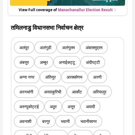
View Full coverage of
Manachanallur
Election Result
तमिलनाडु विधानसभा निर्वाचन क्षेत्र
अलंदुर
अलंगुडी
अलंगुलम
अंबासमुद्रम
अंबत्तूर
अम्बुर
अनाईकट्टू
अंदीपट्टी
अन्ना नगर
अंतियुर
अरक्कोणम
अरणी
अरनथांगी
अरवाकुरिची
आर्कोट
अरियालुर
अरुप्पुकोट्टई
अठूर
अत्तूर
अवादी
अवनाशी
बरगुर
भवानी
भवानीसागर