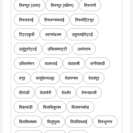
तिरुप्पुर (उत्तर)
तिरुप्पुर (दक्षिण)
तिरुत्तनी
तिरुवदनई
तिरुवन्नामलाई
तिरुवोट्टियूर
टिट्टाकुडी
उदगमंडलम
उदुमलाईपेट्टई
उलुंदुरपेट्टई
उसिलामपट्टी
उथंगाराय
उथिरामेरुर
वालपराई
वंदावासी
वानीयंबादी
वनूर
वासुदेवनल्लूर
वेदारण्यम
वेदसंदूर
वीरपंडी
वेलाचेरी
वेल्लोर
वेप्पनहल्ली
विक्रवंडी
विलाथिकुलम
विलावनकोड
विल्लीवक्कम
विलुप्पुरम
विरालिमलाई
विरुधुनगर