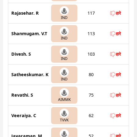
Rajasehar. R
117
हारे
IND
Shanmugam. V.T
113
हारे
IND
Divesh. S
103
हारे
IND
Satheeskumar. K
80
हारे
IND
Revathi. S
75
हारे
AIMMK
Veeraiya. C
62
हारे
TVVK
Jayaraman. M
52
हारे