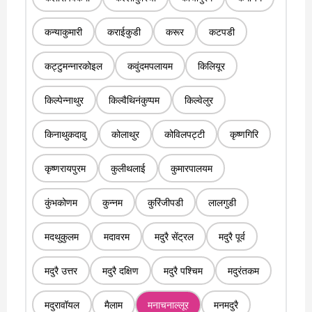
कन्याकुमारी
कराईकुडी
करूर
कटपडी
कट्टुमन्नारकोइल
कवुंदमपलायम
किलियूर
किल्पेन्नाथुर
किल्वैथिनंकुप्पम
किल्वेलुर
किनाथुकदावु
कोलाथुर
कोविलपट्टी
कृष्णगिरि
कृष्णरायपुरम
कुलीथलाई
कुमारपालयम
कुंभकोणम
कुन्नम
कुरिंजीपडी
लालगुडी
मदथुकुलम
मदावरम
मदुरै सेंट्रल
मदुरै पूर्व
मदुरै उत्तर
मदुरै दक्षिण
मदुरै पश्चिम
मदुरंतकम
मदुरावॉयल
मैलाम
मनाचनाल्लूर
मनमदुरै