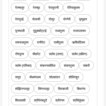
पेरम्बलुर
पेरम्बूर
पेरावुरानी
पेरियाकुलम
पेरुंदुरई
पोलाची
पोलुर
पोन्नेरी
पूम्पुहार
पूनमल्ली
पुदुक्कोट्टई
राधापुरम
राजपलायम
रामनाथपुरम
रानीपेट
रासीपुरम
ऋषिवंदियम
रॉयपुरम
सैदापेट
सलेम (उत्तर)
सलेम (दक्षिण)
सलेम (पश्चिम)
शंकरनकोविल
शंकरपुरम
संकरी
सत्तूर
सेंथमंगलम
शोलावंदन
शोलिंगहुर
शोझिंगनल्लूर
सिंगनल्लूर
सिरकाजी
शिवगंगा
शिवकाशी
श्रीपेरंबदूरॉ
श्रीरंगम
श्रीवैकुंठम