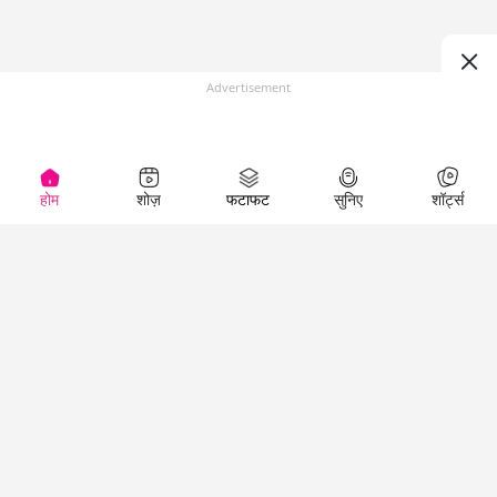
Advertisement
होम
शोज़
फटाफट
सुनिए
शॉर्ट्स
Top Shows
LallanKhas News
Entertainment
News
The Lallantop Show
Hindi Satire & Humor
Duniyadaari
Lallankhas Specials
Guest in the
Breaking News
Entertainment News
Newsroom
Top Political News
Hindi
Netanagri
Hindi
Top stories Cinema
Lallantop Baithki
Top History News
Entertainment Special
Kharcha Paani
Real Stories News
News
Aasan Bhasha Mein
Latest Political News
Top movies series
Social List
Top Literature News
review
Tarikh
Top Persons News
Latest Entertainment
Sehat
Top Profiles
News
The Cinema Show
Viral News