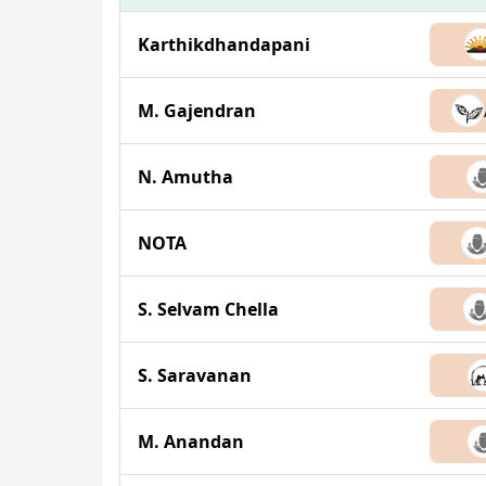
Karthikdhandapani
M. Gajendran
N. Amutha
NOTA
S. Selvam Chella
S. Saravanan
M. Anandan