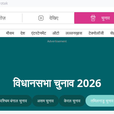
rotak
शोज़
देखिए
चुनाव
मौसम
देश
एंटरटेनमेंट
ऑटो
लल्लनख़ास
टेक्नोलॉजी
से
Advertisement
विधानसभा चुनाव 2026
पश्चिम बंगाल चुनाव
असम चुनाव
केरल चुनाव
तमिलनाडु चुनाव