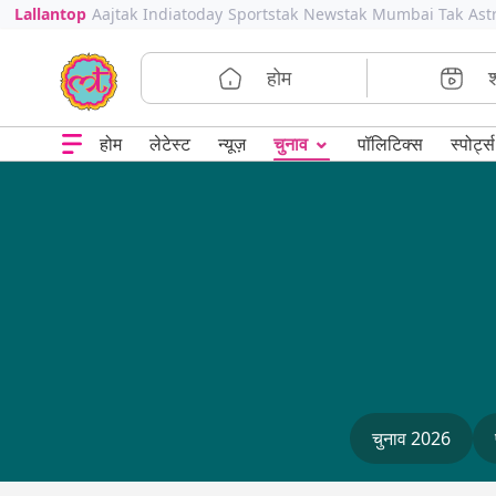
Lallantop
Aajtak
Indiatoday
Sportstak
Newstak
Mumbai Tak
Ast
होम
⌄
चुनाव
होम
लेटेस्ट
न्यूज़
पॉलिटिक्स
स्पोर्ट्स
चुनाव 2026