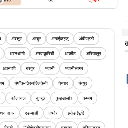
म
अंबत्तूर
अम्बुर
अनाईकट्टू
अंदीपट्टी
त
अरनथांगी
अरवाकुरिची
आर्कोट
अरियालुर
अवनाशी
बरगुर
भवानी
भवानीसागर
ंगम
चेपॉक-तिरुवल्लिकेनी
चेय्यार
चेय्युर
)
कोलाचल
कुन्नूर
कुड्डालोर
कम्बम
ष्णन नागर
एडप्पाडी
एग्मोर
इरोड (पूर्व)
जिंजी
गोबीचेट्टीपलायम
गुडालुर
गुडियाट्टम