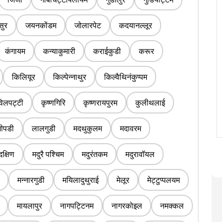
सुर
जयनकोंडम
जोलारपेट
कदयानल्लूर
कंगायम
कन्याकुमारी
कराईकुडी
करूर
किलियूर
किल्पेन्नाथुर
किल्वैथिनंकुप्पम
िलपट्टी
कृष्णगिरि
कृष्णरायपुरम
कुलीथलाई
जीपडी
लालगुडी
मदथुकुलम
मदावरम
दक्षिण
मदुरै पश्चिम
मदुरंतकम
मदुरावॉयल
मन्नारगुडी
मयिलादुथुराई
मेलूर
मेट्टुप्पलयम
मायलापुर
नागपट्टिनम
नागरकोइल
नमक्कल