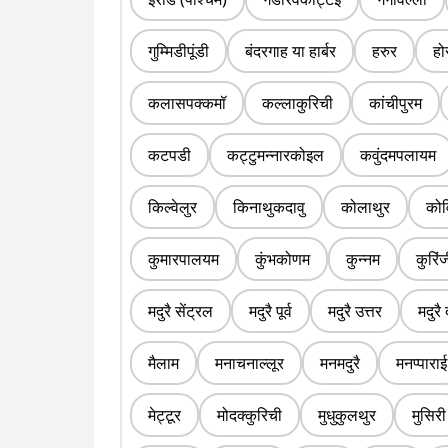
गुम्मिडीपूंडी
बंदरगाह या हार्बर
हरुर
हो
कलासपक्कमॉ
कल्लाकुरिची
कांचीपुरम
कटपडी
कट्टुमन्नारकोइल
कवुंदमपलायम
किल्वेलुर
किनाथुकदावु
कोलाथुर
कोव
कुमारपालयम
कुंभकोणम
कुन्नम
कुरिं
मदुरै सेंट्रल
मदुरै पूर्व
मदुरै उत्तर
मदुरै 
मैलाम
मनाचनाल्लूर
मनमदुरै
मनप्पाराई
मेट्टूर
मोदक्कुरिची
मुधुकुलथुर
मुसिरी