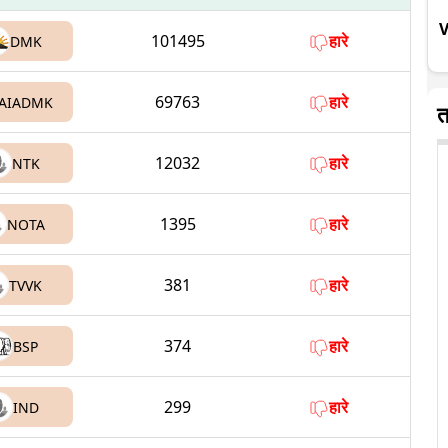
V
101495
हारे
DMK
69763
हारे
AIADMK
त
12032
हारे
NTK
1395
हारे
NOTA
381
हारे
TVVK
374
हारे
BSP
299
हारे
IND