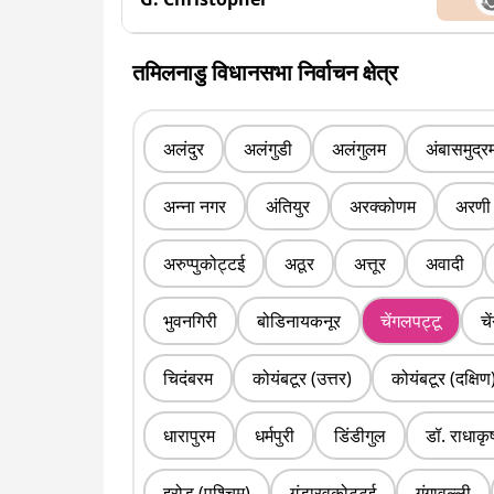
तमिलनाडु विधानसभा निर्वाचन क्षेत्र
अलंदुर
अलंगुडी
अलंगुलम
अंबासमुद्र
अन्ना नगर
अंतियुर
अरक्कोणम
अरणी
अरुप्पुकोट्टई
अठूर
अत्तूर
अवादी
भुवनगिरी
बोडिनायकनूर
चेंगलपट्टू
चे
चिदंबरम
कोयंबटूर (उत्तर)
कोयंबटूर (दक्षिण
धारापुरम
धर्मपुरी
डिंडीगुल
डॉ. राधाकृ
इरोड (पश्चिम)
गंडारवकोट्टई
गंगावल्ली