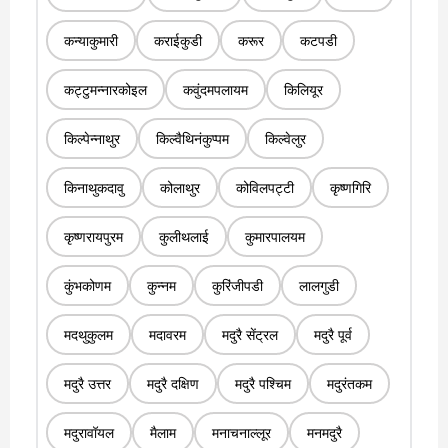
कन्याकुमारी
कराईकुडी
करूर
कटपडी
कट्टुमन्नारकोइल
कवुंदमपलायम
किलियूर
किल्पेन्नाथुर
किल्वैथिनंकुप्पम
किल्वेलुर
किनाथुकदावु
कोलाथुर
कोविलपट्टी
कृष्णगिरि
कृष्णरायपुरम
कुलीथलाई
कुमारपालयम
कुंभकोणम
कुन्नम
कुरिंजीपडी
लालगुडी
मदथुकुलम
मदावरम
मदुरै सेंट्रल
मदुरै पूर्व
मदुरै उत्तर
मदुरै दक्षिण
मदुरै पश्चिम
मदुरंतकम
मदुरावॉयल
मैलाम
मनाचनाल्लूर
मनमदुरै