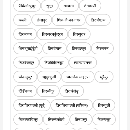
रीविल्लीपुथुर
सुलूर
ताम्बरम
तेनकासी
थल्ली
तंजावुर
थिरु-वि-का-नगर
तिरुमंगलम
तिरुमायम
तिरुपरनकुंद्रम
तिरुपुरुर
थिरुथुराईपूंडी
तिरुवैयारु
तिरुवल्लूर
तिरुवरुर
तिरुवेरुम्बुर
तिरुविदैमरुदुर
त्यागरायनगर
थोंडामुथुर
थूथुक्कुडी
थाउजेंड लाइट्स
थुरैयुर
तिंडीवनम
तिरुचेंदूर
तिरुचेंगोडु
तिरुचिरापल्ली (पूर्व)
तिरुचिरापल्ली (पश्चिम)
तिरुचुली
तिरुक्कोयिलुर
तिरुनेलवेली
तिरुपत्तूर
तिरुप्पत्तूर