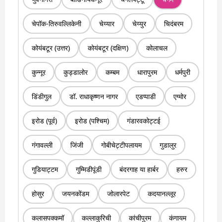
चेपॉक-तिरुवल्लिकेनी
चेय्यार
चेय्युर
चिदंबरम
कोयंबटूर (उत्तर)
कोयंबटूर (दक्षिण)
कोलाचल
कुन्नूर
कुड्डालोर
कम्बम
धारापुरम
धर्मपुरी
डिंडीगुल
डॉ. राधाकृष्णन नागर
एडप्पाडी
एग्मोर
इरोड (पूर्व)
इरोड (पश्चिम)
गंडारवकोट्टई
गंगावल्ली
जिंजी
गोबीचेट्टीपलायम
गुडालुर
गुडियाट्टम
गुम्मिडीपूंडी
बंदरगाह या हार्बर
हरुर
होसुर
जयनकोंडम
जोलारपेट
कदयानल्लूर
कलासपक्कमॉ
कल्लाकुरिची
कांचीपुरम
कंगायम