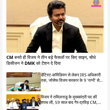
CM बनते ही विजय ने तीन बड़े फैसलों पर किए साइन, चौथे
डिसीजन ने DMK को टेंशन दे दिया
डेंटिस्ट-कॉमेडियन से लेकर IRS अधिकारी
तक, जोसेफ विजय सरकार के 9 'रत्नों' से
मिलिए
विजय ने तमिलनाडु के मुख्यमंत्री पद की
शपथ ली, 59 साल बाद गैर-द्रविड़ CM,
राहुल गांधी भी रहे मौजूद