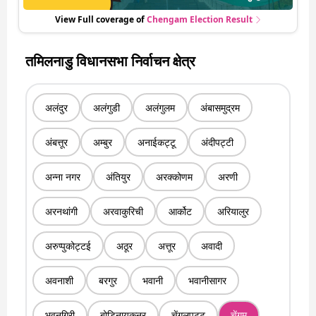
View Full coverage of
Chengam
Election Result
तमिलनाडु विधानसभा निर्वाचन क्षेत्र
अलंदुर
अलंगुडी
अलंगुलम
अंबासमुद्रम
अंबत्तूर
अम्बुर
अनाईकट्टू
अंदीपट्टी
अन्ना नगर
अंतियुर
अरक्कोणम
अरणी
अरनथांगी
अरवाकुरिची
आर्कोट
अरियालुर
अरुप्पुकोट्टई
अठूर
अत्तूर
अवादी
अवनाशी
बरगुर
भवानी
भवानीसागर
भुवनगिरी
बोडिनायकनूर
चेंगलपट्टू
चेंगम