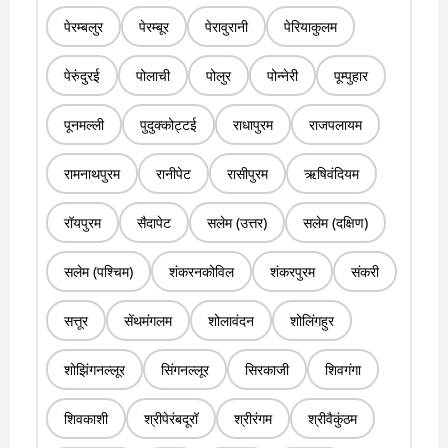
पेरम्बलुर
पेरम्बूर
पेरावुरानी
पेरियाकुलम
पेरुंदुरई
पोलाची
पोलुर
पोन्नेरी
पूम्पुहार
पूनमल्ली
पुदुक्कोट्टई
राधापुरम
राजपलायम
रामनाथपुरम
रानीपेट
रासीपुरम
ऋषिवंदियम
रॉयपुरम
सैदापेट
सलेम (उत्तर)
सलेम (दक्षिण)
सलेम (पश्चिम)
शंकरनकोविल
शंकरपुरम
संकरी
सत्तूर
सेंथमंगलम
शोलावंदन
शोलिंगहुर
शोझिंगनल्लूर
सिंगनल्लूर
सिरकाजी
शिवगंगा
शिवकाशी
श्रीपेरंबदूरॉ
श्रीरंगम
श्रीवैकुंठम