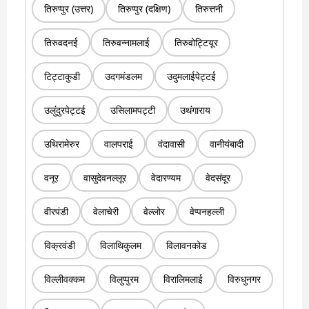
तिरुप्पुर (उत्तर)
तिरुप्पुर (दक्षिण)
तिरुत्तनी
तिरुवदनई
तिरुवन्नामलाई
तिरुवोट्टियूर
टिट्टाकुडी
उदगमंडलम
उदुमलाईपेट्टई
उलुंदुरपेट्टई
उसिलामपट्टी
उथंगाराय
उथिरामेरुर
वालपराई
वंदावासी
वानीयंबादी
वनूर
वासुदेवनल्लूर
वेदारण्यम
वेदसंदूर
वीरपंडी
वेलाचेरी
वेल्लोर
वेप्पनहल्ली
विक्रवंडी
विलाथिकुलम
विलावनकोड
विल्लीवक्कम
विलुप्पुरम
विरालिमलाई
विरुधुनगर