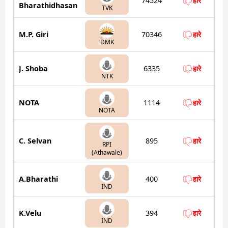
74524
हारे
Bharathidhasan
TVK
M.P. Giri
70346
हारे
DMK
J. Shoba
6335
हारे
NTK
NOTA
1114
हारे
NOTA
C. Selvan
895
हारे
RPI
(Athawale)
A.Bharathi
400
हारे
IND
K.Velu
394
हारे
IND