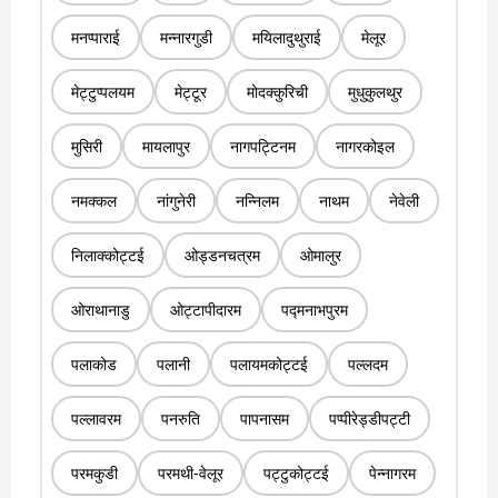
मनप्पाराई
मन्नारगुडी
मयिलादुथुराई
मेलूर
मेट्टुप्पलयम
मेट्टूर
मोदक्कुरिची
मुधुकुलथुर
मुसिरी
मायलापुर
नागपट्टिनम
नागरकोइल
नमक्कल
नांगुनेरी
नन्निलम
नाथम
नेवेली
निलाक्कोट्टई
ओड्डनचत्रम
ओमालुर
ओराथानाडु
ओट्टापीदारम
पद्मनाभपुरम
पलाकोड
पलानी
पलायमकोट्टई
पल्लदम
पल्लावरम
पनरुति
पापनासम
पप्पीरेड्डीपट्टी
परमकुडी
परमथी-वेलूर
पट्टुकोट्टई
पेन्नागरम