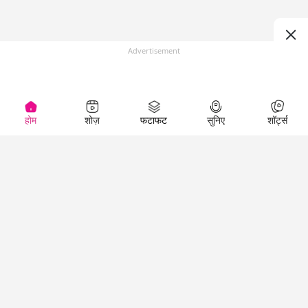
Advertisement
होम
शोज़
फटाफट
सुनिए
शॉर्ट्स
Top Shows
LallanKhas News
Entertainment
News
The Lallantop Show
Hindi Satire & Humor
Duniyadaari
Lallankhas Specials
Guest in the
Breaking News
Entertainment News
Newsroom
Top Political News
Hindi
Netanagri
Hindi
Top stories Cinema
Lallantop Baithki
Top History News
Entertainment Special
Kharcha Paani
Real Stories News
News
Aasan Bhasha Mein
Latest Political News
Top movies series
Social List
Top Literature News
review
Tarikh
Top Persons News
Latest Entertainment
Sehat
Top Profiles
News
The Cinema Show
Viral News
Business News
Technology
Top News