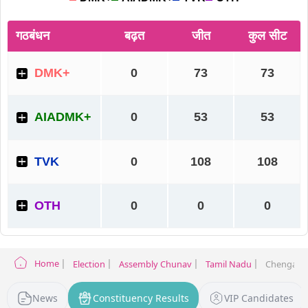
Home
Election
Assembly Chunav
Tamil Nadu
Chengam E
News
Constituency Results
VIP Candidates