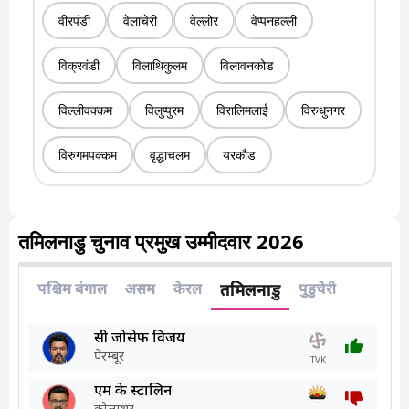
वीरपंडी
वेलाचेरी
वेल्लोर
वेप्पनहल्ली
विक्रवंडी
विलाथिकुलम
विलावनकोड
विल्लीवक्कम
विलुप्पुरम
विरालिमलाई
विरुधुनगर
विरुगमपक्कम
वृद्धाचलम
यरकौड
तमिलनाडु चुनाव प्रमुख उम्मीदवार 2026