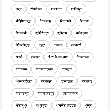
सत्तूर
सेंथमंगलम
शोलावंदन
शोलिंगहुर
शोझिंगनल्लूर
सिंगनल्लूर
सिरकाजी
शिवगंगा
शिवकाशी
श्रीपेरंबदूरॉ
श्रीरंगम
श्रीवैकुंठम
रीविल्लीपुथुर
सुलूर
ताम्बरम
तेनकासी
थल्ली
तंजावुर
थिरु-वि-का-नगर
तिरुमंगलम
तिरुमायम
तिरुपरनकुंद्रम
तिरुपुरुर
थिरुथुराईपूंडी
तिरुवैयारु
तिरुवल्लूर
तिरुवरुर
तिरुवेरुम्बुर
तिरुविदैमरुदुर
त्यागरायनगर
थोंडामुथुर
थूथुक्कुडी
थाउजेंड लाइट्स
थुरैयुर