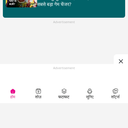
सबसे बड़ा गेम चेंजर?
Advertisement
Advertisement
होम
शोज़
फटाफट
सुनिए
शॉर्ट्स
Top Shows
LallanKhas News
Entertainment
News
The Lallantop Show
Hindi Satire & Humor
Duniyadaari
Lallankhas Specials