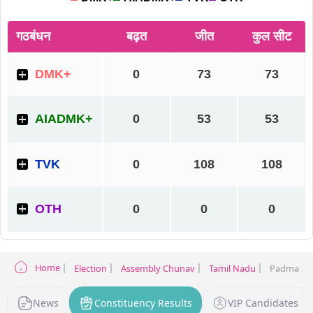
Home
Election
Assembly Chunav
Tamil Nadu
Padmanabh
News
Constituency Results
VIP Candidates