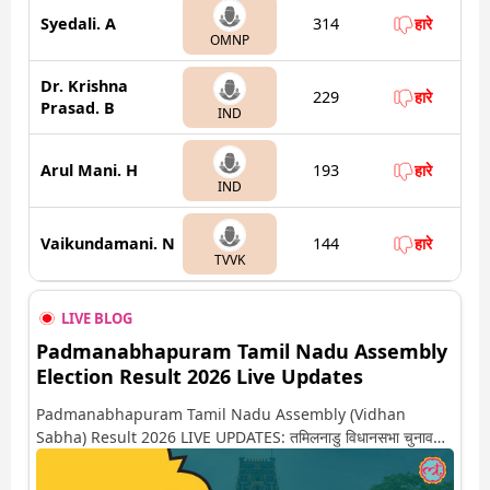
Syedali. A
314
हारे
OMNP
Dr. Krishna
229
हारे
Prasad. B
IND
Arul Mani. H
193
हारे
IND
Vaikundamani. N
144
हारे
TVVK
LIVE BLOG
Padmanabhapuram Tamil Nadu Assembly
Election Result 2026 Live Updates
Padmanabhapuram Tamil Nadu Assembly (Vidhan
Sabha) Result 2026 LIVE UPDATES: तमिलनाडु विधानसभा चुनाव
2026 की गिनती अगले कुछ ही देर में शुरू होने वाली है. यहां देखें पद्मनाभपुरम
सीट पर कौन आगे-कौन पीछे से लेकर किस तरफ जा रहें है रुझान. साथ ही पाइए