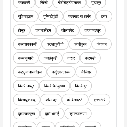
गंगावल्ली
जिंजी
गोबीचेट्टीपलायम
गुडालुर
गुडियाट्टम
गुम्मिडीपूंडी
बंदरगाह या हार्बर
हरुर
होसुर
जयनकोंडम
जोलारपेट
कदयानल्लूर
कलासपक्कमॉ
कल्लाकुरिची
कांचीपुरम
कंगायम
कन्याकुमारी
कराईकुडी
करूर
कटपडी
कट्टुमन्नारकोइल
कवुंदमपलायम
किलियूर
किल्पेन्नाथुर
किल्वैथिनंकुप्पम
किल्वेलुर
किनाथुकदावु
कोलाथुर
कोविलपट्टी
कृष्णगिरि
कृष्णरायपुरम
कुलीथलाई
कुमारपालयम