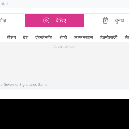
rotak
शोज़
देखिए
चुनाव
मौसम
देश
एंटरटेनमेंट
ऑटो
लल्लनख़ास
टेक्नोलॉजी
से
Advertisement
nse Governor Signatures Game