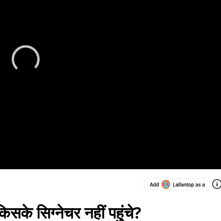
सके सिग्नेचर नहीं पहुंचे?