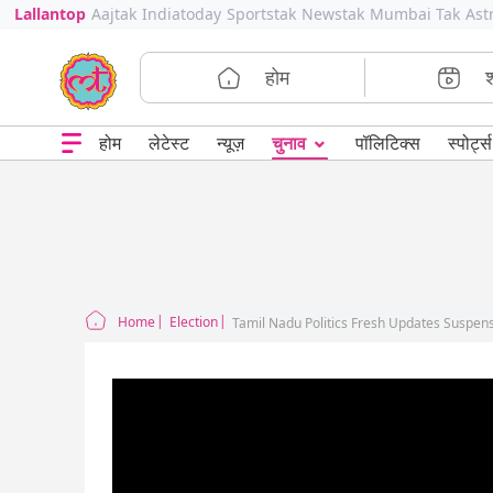
Lallantop
Aajtak
Indiatoday
Sportstak
Newstak
Mumbai Tak
Ast
होम
⌄
चुनाव
होम
लेटेस्ट
न्यूज़
पॉलिटिक्स
स्पोर्ट्स
Home
Election
Tamil Nadu Politics Fresh Updates Suspe