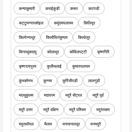
कन्याकुमारी
कराईकुडी
करूर
कटपडी
कट्टुमन्नारकोइल
कवुंदमपलायम
किलियूर
किल्पेन्नाथुर
किल्वैथिनंकुप्पम
किल्वेलुर
किनाथुकदावु
कोलाथुर
कोविलपट्टी
कृष्णगिरि
कृष्णरायपुरम
कुलीथलाई
कुमारपालयम
कुंभकोणम
कुन्नम
कुरिंजीपडी
लालगुडी
मदथुकुलम
मदावरम
मदुरै सेंट्रल
मदुरै पूर्व
मदुरै उत्तर
मदुरै दक्षिण
मदुरै पश्चिम
मदुरंतकम
मदुरावॉयल
मैलाम
मनाचनाल्लूर
मनमदुरै