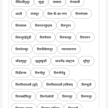
रीविल्लीपुथुर
सुलूर
ताम्बरम
तेनकासी
थल्ली
तंजावुर
थिरु-वि-का-नगर
तिरुमंगलम
तिरुमायम
तिरुपरनकुंद्रम
तिरुपुरुर
थिरुथुराईपूंडी
तिरुवैयारु
तिरुवल्लूर
तिरुवरुर
तिरुवेरुम्बुर
तिरुविदैमरुदुर
त्यागरायनगर
थोंडामुथुर
थूथुक्कुडी
थाउजेंड लाइट्स
थुरैयुर
तिंडीवनम
तिरुचेंदूर
तिरुचेंगोडु
तिरुचिरापल्ली (पूर्व)
तिरुचिरापल्ली (पश्चिम)
तिरुचुली
तिरुक्कोयिलुर
तिरुनेलवेली
तिरुपत्तूर
तिरुप्पत्तूर