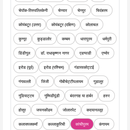
चेपॉक-तिरुवल्लिकेनी
चेय्यार
चेय्युर
चिदंबरम
कोयंबटूर (उत्तर)
कोयंबटूर (दक्षिण)
कोलाचल
कुन्नूर
कुड्डालोर
कम्बम
धारापुरम
धर्मपुरी
डिंडीगुल
डॉ. राधाकृष्णन नागर
एडप्पाडी
एग्मोर
इरोड (पूर्व)
इरोड (पश्चिम)
गंडारवकोट्टई
गंगावल्ली
जिंजी
गोबीचेट्टीपलायम
गुडालुर
गुडियाट्टम
गुम्मिडीपूंडी
बंदरगाह या हार्बर
हरुर
होसुर
जयनकोंडम
जोलारपेट
कदयानल्लूर
कलासपक्कमॉ
कल्लाकुरिची
कांचीपुरम
कंगायम