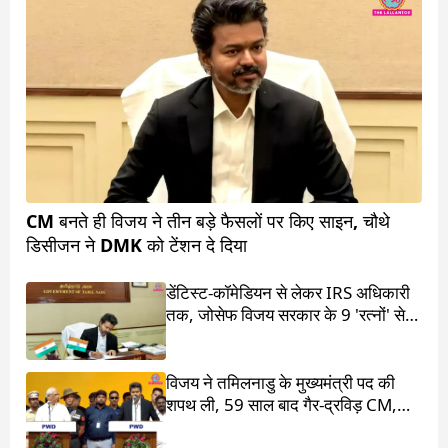
CM बनते ही विजय ने तीन बड़े फैसलों पर किए साइन, चौथे
डिसीजन ने DMK को टेंशन दे दिया
डेंटिस्ट-कॉमेडियन से लेकर IRS अधिकारी
तक, जोसेफ विजय सरकार के 9 'रत्नों' से
मिलिए
विजय ने तमिलनाडु के मुख्यमंत्री पद की
शपथ ली, 59 साल बाद गैर-द्रविड़ CM,
राहुल गांधी भी रहे मौजूद