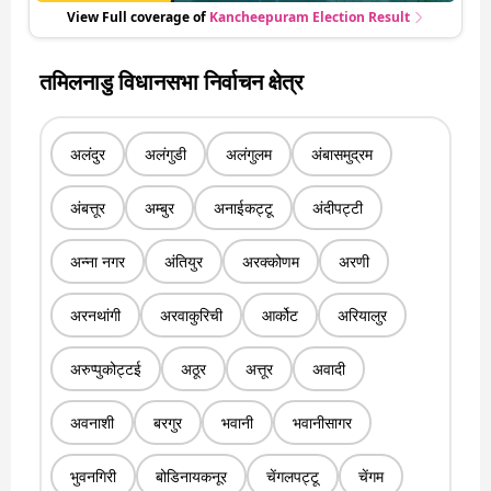
View Full coverage of
Kancheepuram
Election Result
तमिलनाडु विधानसभा निर्वाचन क्षेत्र
अलंदुर
अलंगुडी
अलंगुलम
अंबासमुद्रम
अंबत्तूर
अम्बुर
अनाईकट्टू
अंदीपट्टी
अन्ना नगर
अंतियुर
अरक्कोणम
अरणी
अरनथांगी
अरवाकुरिची
आर्कोट
अरियालुर
अरुप्पुकोट्टई
अठूर
अत्तूर
अवादी
अवनाशी
बरगुर
भवानी
भवानीसागर
भुवनगिरी
बोडिनायकनूर
चेंगलपट्टू
चेंगम