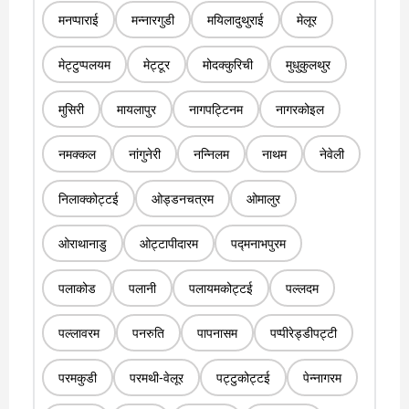
मनप्पाराई
मन्नारगुडी
मयिलादुथुराई
मेलूर
मेट्टुप्पलयम
मेट्टूर
मोदक्कुरिची
मुधुकुलथुर
मुसिरी
मायलापुर
नागपट्टिनम
नागरकोइल
नमक्कल
नांगुनेरी
नन्निलम
नाथम
नेवेली
निलाक्कोट्टई
ओड्डनचत्रम
ओमालुर
ओराथानाडु
ओट्टापीदारम
पद्मनाभपुरम
पलाकोड
पलानी
पलायमकोट्टई
पल्लदम
पल्लावरम
पनरुति
पापनासम
पप्पीरेड्डीपट्टी
परमकुडी
परमथी-वेलूर
पट्टुकोट्टई
पेन्नागरम