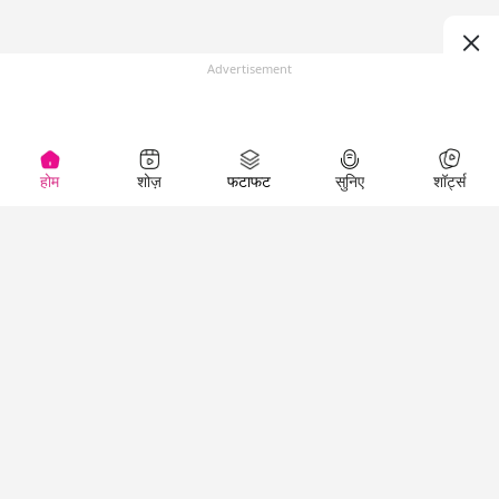
Advertisement
होम
शोज़
फटाफट
सुनिए
शॉर्ट्स
Top Shows
LallanKhas News
Entertainment
News
The Lallantop Show
Hindi Satire & Humor
Duniyadaari
Lallankhas Specials
Guest in the
Breaking News
Entertainment News
Newsroom
Top Political News
Hindi
Netanagri
Hindi
Top stories Cinema
Lallantop Baithki
Top History News
Entertainment Special
Kharcha Paani
Real Stories News
News
Aasan Bhasha Mein
Latest Political News
Top movies series
Social List
Top Literature News
review
Tarikh
Top Persons News
Latest Entertainment
Sehat
Top Profiles
News
The Cinema Show
Viral News
Business News
Technology
Top News