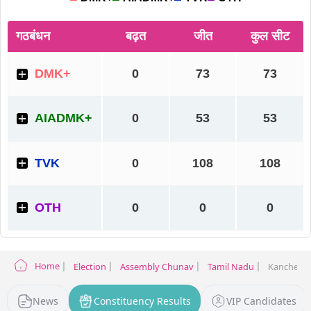
Home
Election
Assembly Chunav
Tamil Nadu
Kancheepu
News
Constituency Results
VIP Candidates