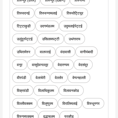
तिरुप्पुर (उत्तर)
तिरुप्पुर (दक्षिण)
तिरुत्तनी
तिरुवदनई
तिरुवन्नामलाई
तिरुवोट्टियूर
टिट्टाकुडी
उदगमंडलम
उदुमलाईपेट्टई
उलुंदुरपेट्टई
उसिलामपट्टी
उथंगाराय
उथिरामेरुर
वालपराई
वंदावासी
वानीयंबादी
वनूर
वासुदेवनल्लूर
वेदारण्यम
वेदसंदूर
वीरपंडी
वेलाचेरी
वेल्लोर
वेप्पनहल्ली
विक्रवंडी
विलाथिकुलम
विलावनकोड
विल्लीवक्कम
विलुप्पुरम
विरालिमलाई
विरुधुनगर
विरुगमपक्कम
वृद्धाचलम
यरकौड