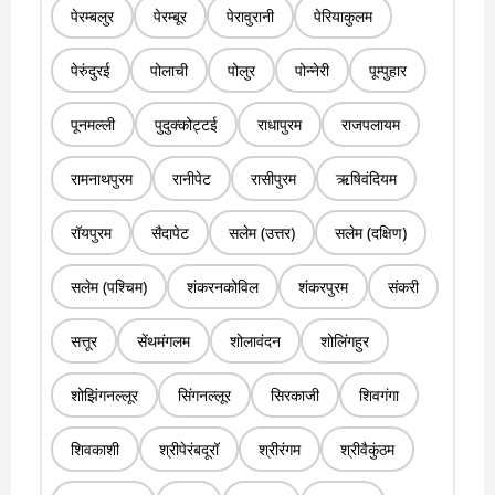
पेरम्बलुर
पेरम्बूर
पेरावुरानी
पेरियाकुलम
पेरुंदुरई
पोलाची
पोलुर
पोन्नेरी
पूम्पुहार
पूनमल्ली
पुदुक्कोट्टई
राधापुरम
राजपलायम
रामनाथपुरम
रानीपेट
रासीपुरम
ऋषिवंदियम
रॉयपुरम
सैदापेट
सलेम (उत्तर)
सलेम (दक्षिण)
सलेम (पश्चिम)
शंकरनकोविल
शंकरपुरम
संकरी
सत्तूर
सेंथमंगलम
शोलावंदन
शोलिंगहुर
शोझिंगनल्लूर
सिंगनल्लूर
सिरकाजी
शिवगंगा
शिवकाशी
श्रीपेरंबदूरॉ
श्रीरंगम
श्रीवैकुंठम