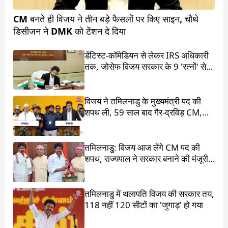
CM बनते ही विजय ने तीन बड़े फैसलों पर किए साइन, चौथे
डिसीजन ने DMK को टेंशन दे दिया
डेंटिस्ट-कॉमेडियन से लेकर IRS अधिकारी
तक, जोसेफ विजय सरकार के 9 'रत्नों' से
मिलिए
विजय ने तमिलनाडु के मुख्यमंत्री पद की
शपथ ली, 59 साल बाद गैर-द्रविड़ CM,
राहुल गांधी भी रहे मौजूद
तमिलनाडु: विजय आज लेंगे CM पद की
शपथ, राज्यपाल ने सरकार बनाने की मंजूरी
दी
तमिलनाडु में थलापति विजय की सरकार तय,
118 नहीं 120 सीटों का 'जुगाड़' हो गया