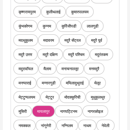
कृष्णरायपुरम
कुलीथलाई
कुमारपालयम
कुंभकोणम
कुन्नम
कुरिंजीपडी
लालगुडी
मदथुकुलम
मदावरम
मदुरै सेंट्रल
मदुरै पूर्व
मदुरै उत्तर
मदुरै दक्षिण
मदुरै पश्चिम
मदुरंतकम
मदुरावॉयल
मैलाम
मनाचनाल्लूर
मनमदुरै
मनप्पाराई
मन्नारगुडी
मयिलादुथुराई
मेलूर
मेट्टुप्पलयम
मेट्टूर
मोदक्कुरिची
मुधुकुलथुर
मुसिरी
मायलापुर
नागपट्टिनम
नागरकोइल
नमक्कल
नांगुनेरी
नन्निलम
नाथम
नेवेली