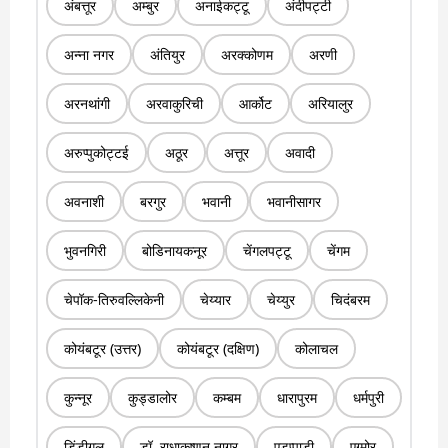
अंबत्तूर
अम्बुर
अनाईकट्टू
अंदीपट्टी
अन्ना नगर
अंतियुर
अरक्कोणम
अरणी
अरनथांगी
अरवाकुरिची
आर्कोट
अरियालुर
अरुप्पुकोट्टई
अठूर
अत्तूर
अवादी
अवनाशी
बरगुर
भवानी
भवानीसागर
भुवनगिरी
बोडिनायकनूर
चेंगलपट्टू
चेंगम
चेपॉक-तिरुवल्लिकेनी
चेय्यार
चेय्युर
चिदंबरम
कोयंबटूर (उत्तर)
कोयंबटूर (दक्षिण)
कोलाचल
कुन्नूर
कुड्डालोर
कम्बम
धारापुरम
धर्मपुरी
डिंडीगुल
डॉ. राधाकृष्णन नागर
एडप्पाडी
एग्मोर