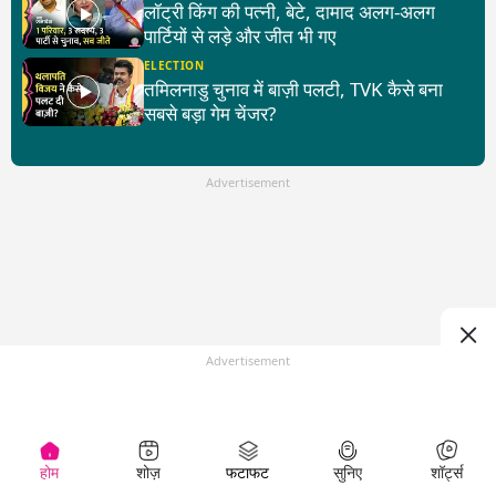
लॉट्री किंग की पत्नी, बेटे, दामाद अलग-अलग
पार्टियों से लड़े और जीत भी गए
ELECTION
तमिलनाडु चुनाव में बाज़ी पलटी, TVK कैसे बना
सबसे बड़ा गेम चेंजर?
Advertisement
Advertisement
होम
शोज़
फटाफट
सुनिए
शॉर्ट्स