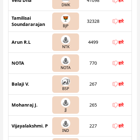
Velu Dha
41098
हारे
DMK
Tamilisai
32328
हारे
Soundararajan
BJP
Arun R.L
4499
हारे
NTK
NOTA
770
हारे
NOTA
Balaji V.
267
हारे
BSP
Mohanraj J.
265
हारे
JJ
Vijayalakshmi. P
227
हारे
IND