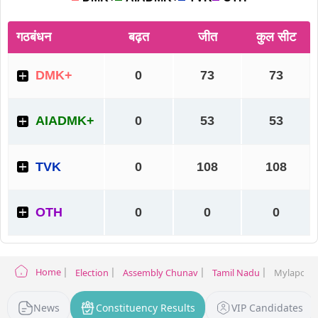
Home
Election
Assembly Chunav
Tamil Nadu
Mylapore E
News
Constituency Results
VIP Candidates