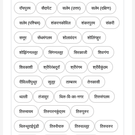
रॉयपुरम
सैदापेट
सलेम (उत्तर)
सलेम (दक्षिण)
सलेम (पश्चिम)
शंकरनकोविल
शंकरपुरम
संकरी
सत्तूर
सेंथमंगलम
शोलावंदन
शोलिंगहुर
शोझिंगनल्लूर
सिंगनल्लूर
सिरकाजी
शिवगंगा
शिवकाशी
श्रीपेरंबदूरॉ
श्रीरंगम
श्रीवैकुंठम
रीविल्लीपुथुर
सुलूर
ताम्बरम
तेनकासी
थल्ली
तंजावुर
थिरु-वि-का-नगर
तिरुमंगलम
तिरुमायम
तिरुपरनकुंद्रम
तिरुपुरुर
थिरुथुराईपूंडी
तिरुवैयारु
तिरुवल्लूर
तिरुवरुर