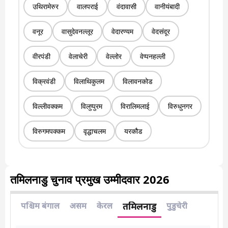
उथिरामेरुर
वालपराई
वंदावासी
वानीयंबादी
वनूर
वासुदेवनल्लूर
वेदारण्यम
वेदसंदूर
वीरपंडी
वेलाचेरी
वेल्लोर
वेप्पनहल्ली
विक्रवंडी
विलाथिकुलम
विलावनकोड
विल्लीवक्कम
विलुप्पुरम
विरालिमलाई
विरुधुनगर
विरुगमपक्कम
वृद्धाचलम
यरकौड
तमिलनाडु चुनाव प्रमुख उम्मीदवार 2026