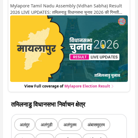
Mylapore Tamil Nadu Assembly (Vidhan Sabha) Result
2026 LIVE UPDATES: तमिलनाडु विधानसभा चुनाव 2026 की गिनती
अगले कुछ ही देर में शुरू होने वाली है. यहां देखें मायलापुर सीट पर कौन आगे-
कौन पीछे से लेकर किस तरफ जा रहें है रुझान. साथ ही पाइए इस सीट पर हो
रही हर एक हलचल की अपडेट वो भी रियल टाइम में
View Full coverage of
Mylapore
Election Result
तमिलनाडु विधानसभा निर्वाचन क्षेत्र
अलंदुर
अलंगुडी
अलंगुलम
अंबासमुद्रम