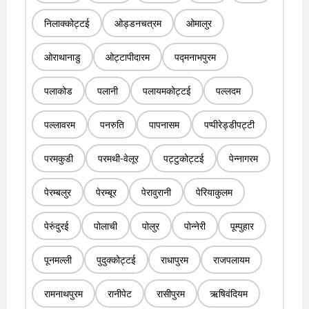
निलाक्कोट्टई
ओड्डनचत्रम
ओमालुर
ओराथानाडु
ओट्टापीदारम
पद्मनाभपुरम
पलाकोड
पलानी
पलायमकोट्टई
पल्लदम
पल्लावरम
पनरुति
पापनासम
पप्पीरेड्डीपट्टी
परमकुडी
परमथी-वेलूर
पट्टुकोट्टई
पेन्नागरम
पेरम्बलुर
पेरम्बूर
पेरावुरानी
पेरियाकुलम
पेरुंदुरई
पोलाची
पोलुर
पोन्नेरी
पूम्पुहार
पूनमल्ली
पुदुक्कोट्टई
राधापुरम
राजपलायम
रामनाथपुरम
रानीपेट
रासीपुरम
ऋषिवंदियम