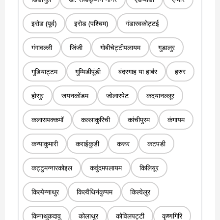
इरोड (पूर्व)
इरोड (पश्चिम)
गंडारवकोट्टई
गंगावल्ली
जिंजी
गोबीचेट्टीपलायम
गुडालुर
गुडियाट्टम
गुम्मिडीपूंडी
बंदरगाह या हार्बर
हरुर
होसुर
जयनकोंडम
जोलारपेट
कदयानल्लूर
कलासपक्कमॉ
कल्लाकुरिची
कांचीपुरम
कंगायम
कन्याकुमारी
कराईकुडी
करूर
कटपडी
कट्टुमन्नारकोइल
कवुंदमपलायम
किलियूर
किल्पेन्नाथुर
किल्वैथिनंकुप्पम
किल्वेलुर
किनाथुकदावु
कोलाथुर
कोविलपट्टी
कृष्णगिरि