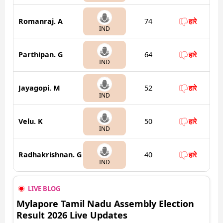
Romanraj. A
74
हारे
IND
Parthipan. G
64
हारे
IND
Jayagopi. M
52
हारे
IND
Velu. K
50
हारे
IND
Radhakrishnan. G
40
हारे
IND
LIVE BLOG
Mylapore Tamil Nadu Assembly Election
Result 2026 Live Updates