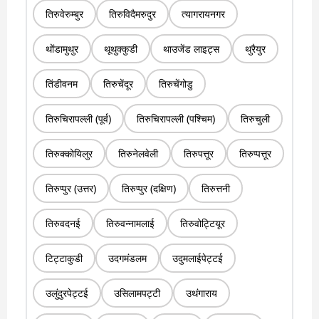
तिरुवेरुम्बुर
तिरुविदैमरुदुर
त्यागरायनगर
थोंडामुथुर
थूथुक्कुडी
थाउजेंड लाइट्स
थुरैयुर
तिंडीवनम
तिरुचेंदूर
तिरुचेंगोडु
तिरुचिरापल्ली (पूर्व)
तिरुचिरापल्ली (पश्चिम)
तिरुचुली
तिरुक्कोयिलुर
तिरुनेलवेली
तिरुपत्तूर
तिरुप्पत्तूर
तिरुप्पुर (उत्तर)
तिरुप्पुर (दक्षिण)
तिरुत्तनी
तिरुवदनई
तिरुवन्नामलाई
तिरुवोट्टियूर
टिट्टाकुडी
उदगमंडलम
उदुमलाईपेट्टई
उलुंदुरपेट्टई
उसिलामपट्टी
उथंगाराय