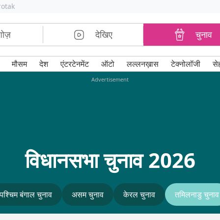
rotak
शोज़
देखिए
चुनाव
मौसम
देश
एंटरटेनमेंट
ऑटो
लल्लनख़ास
टेक्नोलॉजी
से
Advertisement
विधानसभा चुनाव 2026
पश्चिम बंगाल चुनाव
असम चुनाव
केरल चुनाव
तमिलनाडु चुनाव