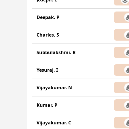
Deepak. P
Charles. S
Subbulakshmi. R
Yesuraj. I
Vijayakumar. N
Kumar. P
Vijayakumar. C