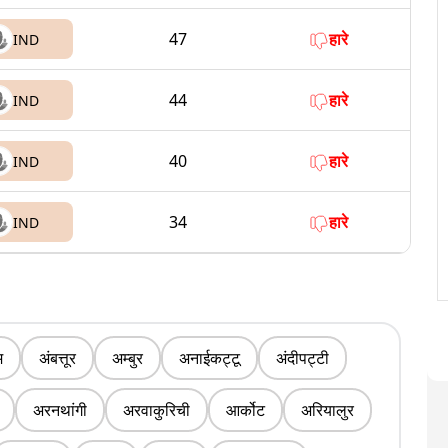
47
हारे
IND
44
हारे
IND
40
हारे
IND
34
हारे
IND
म
अंबत्तूर
अम्बुर
अनाईकट्टू
अंदीपट्टी
अरनथांगी
अरवाकुरिची
आर्कोट
अरियालुर