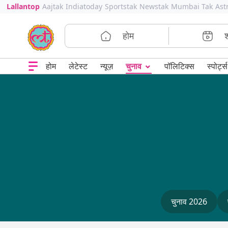
Lallantop
Aajtak
Indiatoday
Sportstak
Newstak
Mumbai Tak
Ast
होम
⌄
चुनाव
होम
लेटेस्ट
न्यूज़
पॉलिटिक्स
स्पोर्ट्स
चुनाव 2026