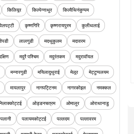
किलियूर
किल्पेन्नाथुर
किल्वैथिनंकुप्पम
िलपट्टी
कृष्णगिरि
कृष्णरायपुरम
कुलीथलाई
जीपडी
लालगुडी
मदथुकुलम
मदावरम
दक्षिण
मदुरै पश्चिम
मदुरंतकम
मदुरावॉयल
मन्नारगुडी
मयिलादुथुराई
मेलूर
मेट्टुप्पलयम
मायलापुर
नागपट्टिनम
नागरकोइल
नमक्कल
निलाक्कोट्टई
ओड्डनचत्रम
ओमालुर
ओराथानाडु
पलानी
पलायमकोट्टई
पल्लदम
पल्लावरम