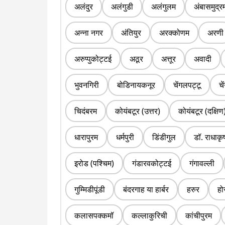
अलंदुर
अलंगुडी
अलंगुलम
अंबासमुद्र
अन्ना नगर
अंतियुर
अरक्कोणम
अरणी
अरुप्पुकोट्टई
अठूर
अत्तूर
अवादी
भुवनगिरी
बोडिनायकनूर
चेंगलपट्टू
चे
चिदंबरम
कोयंबटूर (उत्तर)
कोयंबटूर (दक्षिण
धारापुरम
धर्मपुरी
डिंडीगुल
डॉ. राधाकृ
इरोड (पश्चिम)
गंडारवकोट्टई
गंगावल्ली
गुम्मिडीपूंडी
बंदरगाह या हार्बर
हरुर
हो
कलासपक्कमॉ
कल्लाकुरिची
कांचीपुरम