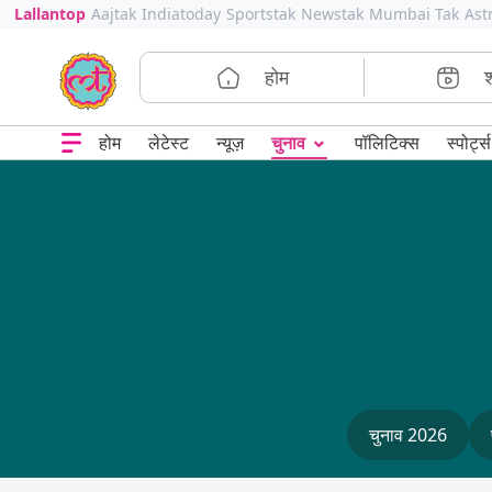
Lallantop
Aajtak
Indiatoday
Sportstak
Newstak
Mumbai Tak
Ast
होम
⌄
चुनाव
होम
लेटेस्ट
न्यूज़
पॉलिटिक्स
स्पोर्ट्स
चुनाव 2026