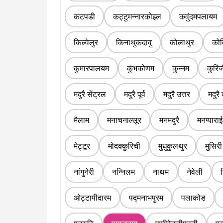
कटपडी
कट्टुमन्नारकोइल
कवुंदमपलायम
किल्वेलुर
किनाथुकदावु
कोलाथुर
कोव
कुमारपालयम
कुंभकोणम
कुन्नम
कुरिं
मदुरै सेंट्रल
मदुरै पूर्व
मदुरै उत्तर
मदुरै 
मैलाम
मनाचनाल्लूर
मनमदुरै
मनप्पाराई
मेट्टूर
मोदक्कुरिची
मुधुकुलथुर
मुसिरी
नांगुनेरी
नन्निलम
नाथम
नेवेली
ओट्टापीदारम
पद्मनाभपुरम
पलाकोड