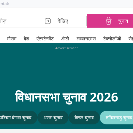
rotak
शोज़
देखिए
चुनाव
मौसम
देश
एंटरटेनमेंट
ऑटो
लल्लनख़ास
टेक्नोलॉजी
से
Advertisement
विधानसभा चुनाव 2026
पश्चिम बंगाल चुनाव
असम चुनाव
केरल चुनाव
तमिलनाडु चुनाव