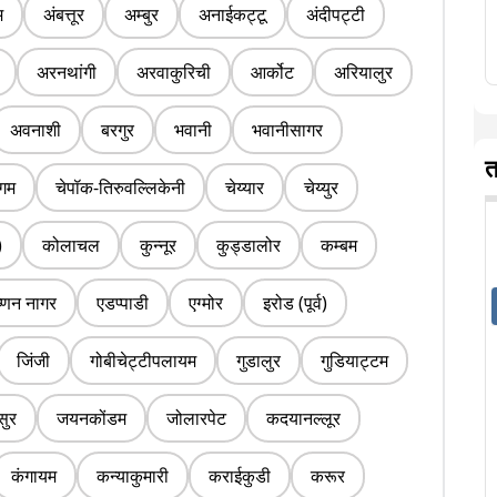
म
अंबत्तूर
अम्बुर
अनाईकट्टू
अंदीपट्टी
अरनथांगी
अरवाकुरिची
आर्कोट
अरियालुर
अवनाशी
बरगुर
भवानी
भवानीसागर
त
ंगम
चेपॉक-तिरुवल्लिकेनी
चेय्यार
चेय्युर
)
कोलाचल
कुन्नूर
कुड्डालोर
कम्बम
ष्णन नागर
एडप्पाडी
एग्मोर
इरोड (पूर्व)
जिंजी
गोबीचेट्टीपलायम
गुडालुर
गुडियाट्टम
सुर
जयनकोंडम
जोलारपेट
कदयानल्लूर
कंगायम
कन्याकुमारी
कराईकुडी
करूर